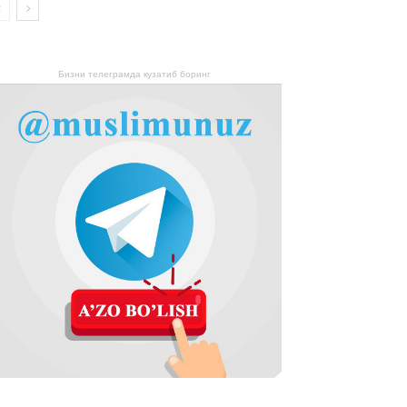
Бизни телеграмда кузатиб боринг