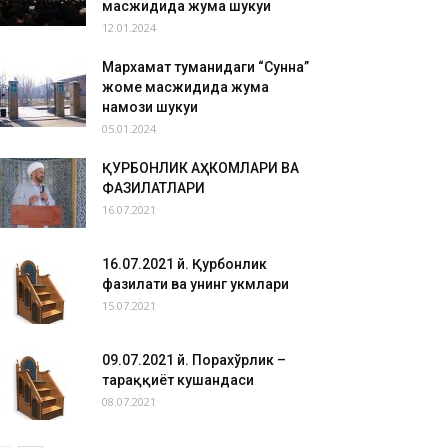
масжидида жума шукуҳи
12.01.2024
Мархамат туманидаги “Сунна”
жоме масжидида жума
намози шукуҳи
05.01.2024
ҚУРБОНЛИК АҲКОМЛАРИ ВА
ФАЗИЛАТЛАРИ
16.07.2021
16.07.2021 й. Қурбонлик
фазилати ва унинг ҳукмлари
15.07.2021
09.07.2021 й. Порахўрлик –
тараққиёт кушандаси
08.07.2021