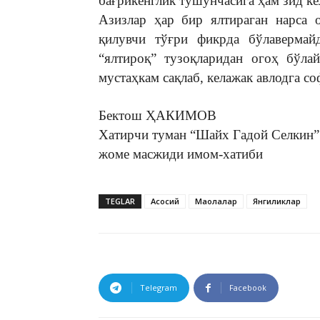
бағрикенглик тушунчасига ҳам зид ке
Азизлар ҳар бир ялтираган нарса 
қилувчи тўғри фикрда бўлавермай
“ялтироқ” тузоқларидан огоҳ бўла
мустаҳкам сақлаб, келажак авлодга со
Бектош ҲАКИМОВ
Хатирчи туман “Шайх Гадой Селкин”
жоме масжиди имом-хатиби
TEGLAR
Асосий
Мақолалар
Янгиликлар
Telegram
Facebook