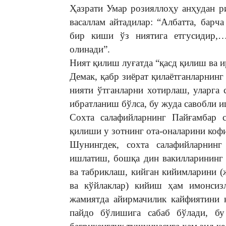
Ҳазрати Умар розияллоҳу анҳудан р
васаллам айтадилар: “Албатта, барч
бир киши ўз ниятига етгусидир,…
олинади”.
Ният қилиш луғатда “қасд қилиш ва и
Демак, қабр зиёрат қилаётганларнинг
нияти ўтганларни хотирлаш, уларга 
ибратланиш бўлса, бу жуда савобли и
Сохта салафийларнинг Пайғамбар с
қилиши у зотнинг ота-оналарини коф
Шунингдек, сохта салафийларнинг
ишлатиш, бошқа дин вакилларининг
ва табриклаш, кийган кийимларини (
ва кўйлаклар) кийиш ҳам имонсизл
жамиятда айирмачилик кайфиятини 
пайдо бўлишига сабаб бўлади, бу