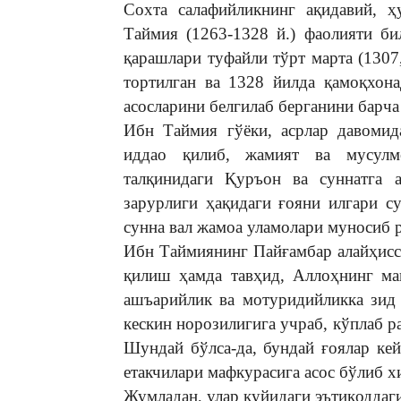
Сохта салафийликнинг ақидавий, ҳ
Таймия (1263-1328 й.) фаолияти би
қарашлари туфайли тўрт марта (1307
тортилган ва 1328 йилда қамоқхона
асосларини белгилаб берганини барча
Ибн Таймия гўёки, асрлар давомид
иддао қилиб, жамият ва мусулм
талқинидаги Қуръон ва суннатга а
зарурлиги ҳақидаги ғояни илгари с
сунна вал жамоа уламолари муносиб 
Ибн Таймиянинг Пайғамбар алайҳисса
қилиш ҳамда тавҳид, Аллоҳнинг ма
ашъарийлик ва мотуридийликка зид
кескин норозилигига учраб, кўплаб р
Шундай бўлса-да, бундай ғоялар кей
етакчилари мафкурасига асос бўлиб х
Жумладан, улар қуйидаги эътиқоддаги