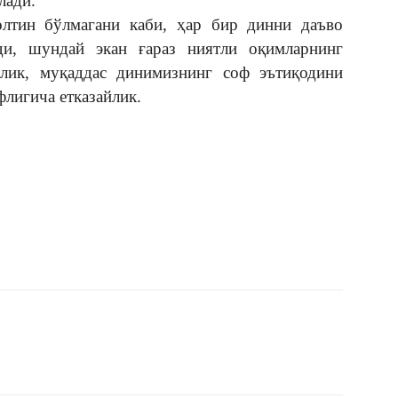
лади.
олтин бўлмагани каби, ҳар бир динни даъво
ди, шундай экан ғараз ниятли оқимларнинг
йлик, муқаддас динимизнинг соф эътиқодини
флигича етказайлик.