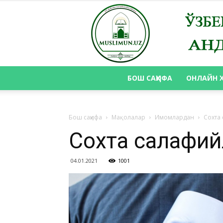
БОШ САҲИФА
ОНЛАЙН 
Бош саҳифа
Мақолалар
Имомлардан
Сохта
Сохта салафий
04.01.2021
1001