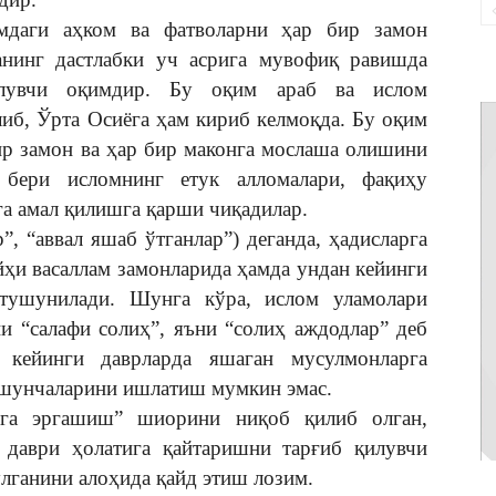
мдаги аҳком ва фатволарни ҳар бир замон
нанинг дастлабки уч асрига мувофиқ равишда
илувчи оқимдир. Бу оқим араб ва ислом
либ, Ўрта Осиёга ҳам кириб келмоқда. Бу оқим
ир замон ва ҳар бир маконга мослаша олишини
 бери исломнинг етук алломалари, фақиҳу
га амал қилишга қарши чиқадилар.
”, “аввал яшаб ўтганлар”) деганда, ҳадисларга
йҳи васаллам замонларида ҳамда ундан кейинги
тушунилади. Шунга кўра, ислом уламолари
ни “салафи солиҳ”, яъни “солиҳ аждодлар” деб
 кейинги даврларда яшаган мусулмонларга
тушунчаларини ишлатиш мумкин эмас.
рга эргашиш” шиорини ниқоб қилиб олган,
даври ҳолатига қайтаришни тарғиб қилувчи
ўлганини алоҳида қайд этиш лозим.