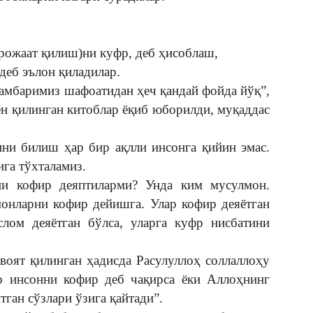
урожаат қилиш)ни куфр, деб ҳисоблаш,
деб эълон қиладилар.
амбаримиз шафоатидан ҳеч қандай фойда йўқ”,
аён қилинган китоблар ёқиб юборилди, муқаддас
ини билиш ҳар бир ақлли инсонга қийин эмас.
ига тўхталамиз.
ни кофир деяптиларми? Унда ким мусулмон.
монларни кофир дейишга. Улар кофир деяётган
лом деяётган бўлса, уларга куфр нисбатини
воят қилинган ҳадисда Расулуллоҳ соллаллоҳу
ир инсонни кофир деб чақирса ёки Аллоҳнинг
тган сўзлари ўзига қайтади”.