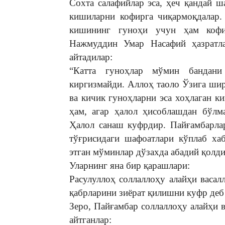
Сохта салафийлар эса, ҳеч қандай ш
кишиларни кофирга чиқармоқдалар. 
кишининг гуноҳи учун ҳам кофи
Нажмуддин Умар Насафий ҳазратла
айтадилар:
“Катта гуноҳлар мўмин бандан
киргизмайди. Аллоҳ таоло Ўзига ши
ва кичик гуноҳларни эса хоҳлаган к
ҳам, агар ҳалол ҳисоблашдан бўлм
Ҳалол санаш куфрдир. Пайғамбарлар
тўғрисидаги шафоатлари кўплаб ха
этган мўминлар дўзахда абадий қолд
Уларнинг яна бир қарашлари:
Расулуллоҳ соллаллоҳу алайҳи васал
қабрларини зиёрат қилишни куфр деб
Зеро, Пайғамбар соллаллоҳу алайҳи 
айтганлар: