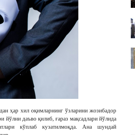
ВАКИЛЛИГИ
дан ҳар хил оқимларнинг ўзларини жозибадор
ри йўлни даъво қилиб, ғараз мақсадлари йўлида
тлари кўплаб кузатилмоқда. Ана шундай
дир.