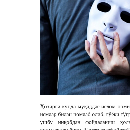
Ҳозирги кунда муқаддас ислом номи
исмлар билан номлаб олиб, гўёки тўғ
ушбу ниқобдан фойдаланиш ҳола
оқимлардан бири “Сохта салафийлар”