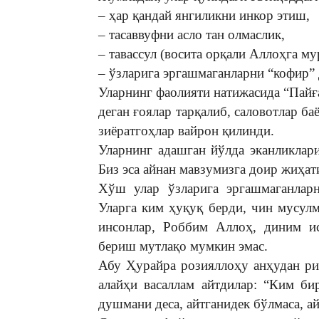
– ҳар қандай янгиликни инкор этиш,
– тасаввуфни асло тан олмаслик,
– тавассул (восита орқали Аллоҳга м
– ўзларига эргашмаганларни “кофир” 
Уларнинг фаолияти натижасида “Пайғ
деган ғоялар тарқалиб, саловотлар б
зиёратгоҳлар вайрон қилинди.
Уларнинг адашган йўлда эканликлар
Биз эса айнан мавзумизга доир жиҳат
Хўш улар ўзларига эргашмаганлар
Уларга ким ҳуқуқ берди, чин мусул
инсонлар, Роббим Аллоҳ, диним ис
бериш мутлақо мумкин эмас.
Абу Ҳурайра розияллоҳу анҳудан ри
алайҳи васаллам айтдилар: “Ким б
душмани деса, айтганидек бўлмаса, ай