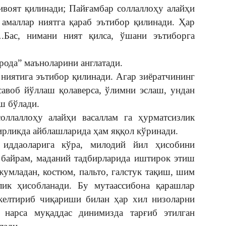
ивоят қилинади; Пайғамбар соллаллоҳу алайҳи
а амаллар ниятга қараб эътибор қилинади. Ҳар
.Бас, нимани ният қилса, ўшани эътиборга
рода” маъноларини англатади.
 ниятига эътибор қилинади. Агар зиёратчининг
савоб йўллаш қолаверса, ўлимни эслаш, ундан
ш бўлади.
оллаллоҳу алайҳи васаллам га ҳурматсизлик
ирликда айблашларида ҳам яққол кўринади.
 иддаоларига кўра, милодий йил ҳисобини
 байрам, маданий тадбирларида иштирок этиш
жумладан, костюм, пальто, галстук тақиш, шим
ик ҳисобланади. Бу мутаассибона қарашлар
келтириб чиқариши билан ҳар хил низоларни
 нарса муқаддас динимизда тарғиб этилган