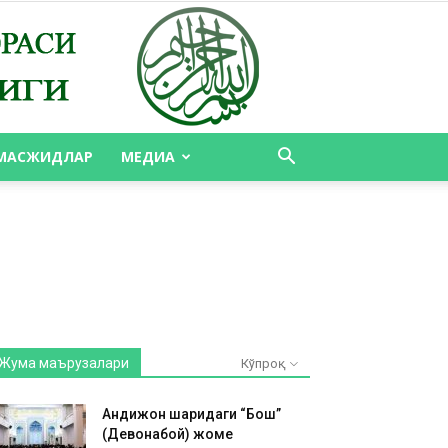
МАСЖИДЛАР
МЕДИА
Жума маърузалари
Кўпроқ
Андижон шаҳридаги “Бош”
(Девонабой) жоме