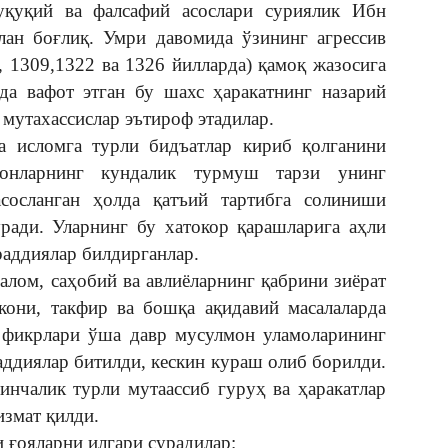
уқуқий ва фалсафий асослари суриялик Ибн
лан боғлиқ. Умри давомида ўзининг агрессив
, 1309,1322 ва 1326 йилларда) қамоқ жазосига
да вафот этган бу шахс ҳаракатнинг назарий
 мутахассислар эътироф этадилар.
а исломга турли бидъатлар кириб қолганини
онларнинг кундалик турмуш тарзи унинг
сосланган ҳолда қатъий тартибга солиниши
уради. Уларнинг бу хатокор қарашларига аҳли
раддиялар билдирганлар.
лом, саҳобий ва авлиёларнинг қабрини зиёрат
кони, такфир ва бошқа ақидавий масалаларда
 фикрлари ўша давр мусулмон уламоларининг
аддиялар битилди, кескин кураш олиб борилди.
инчалик турли мутаассиб гуруҳ ва ҳаракатлар
измат қилди.
 ғояларни илгари сурадилар: