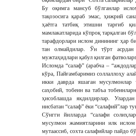
Бу оқимга мансуб бўлганлар исло
тақозосига қараб эмас, ҳижрий са
ҳаётга татбиқ этишни тарғиб қ
мамлакатларида кўпроқ тарқалган бў
тарафдорлари ислом динининг ҳар б
тан олмайдилар. Ўн тўрт асрдан
мужтаҳидлари қабул қилган фатволар
Исломда “салаф” (арабча – “аждодлар
кўра, Пайғамбаримиз соллаллоҳу ала
икки даврда яшаган мусулмонлар 
саҳобий, тобеин ва табъа тобеинлар
ҳисоблашда якдилдирлар. Улардан
нисбатан “салаф” ёки “салафий”лар 
Сўнгги йилларда “салафи солиҳла
мусулмон жамиятларини илк ислом 
мутаассиб, сохта салафийлар пайдо б