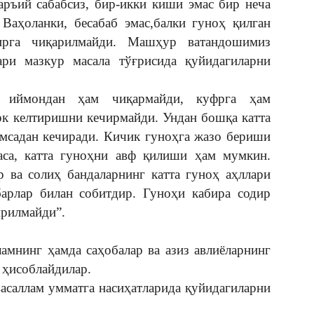
аръий сабабсиз, бир-икки киши эмас бир неча
Ваҳоланки, бесабаб эмас,балки гуноҳ қилган
рга чиқарилмайди. Машҳур ватандошимиз
ри мазкур масала тўғрисида қуйидагиларни
и иймондан ҳам чиқармайди, куфрга ҳам
рк келтиришни кечирмайди. Ундан бошқа катта
имсадан кечиради. Кичик гуноҳга жазо бериши
аса, катта гуноҳни авф қилиши ҳам мумкин.
 ва солиҳ бандаларнинг катта гуноҳ аҳллари
барлар билан собитдир. Гуноҳи кабира содир
ирилмайди”.
ламнинг ҳамда саҳобалар ва азиз авлиёларнинг
 ҳисоблайдилар.
васаллам умматга насиҳатларида қуйидагиларни