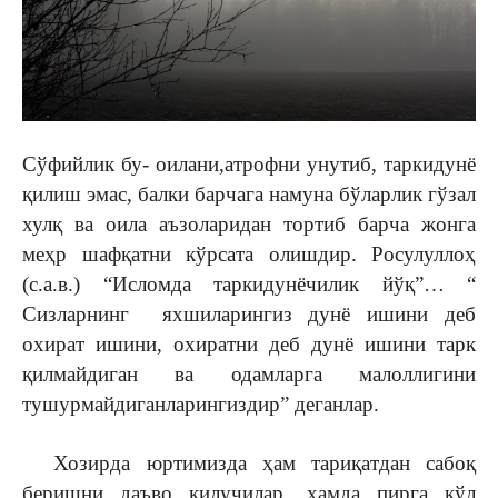
Сўфийлик бу- оилани,атрофни унутиб, таркидунё
қилиш эмас, балки барчага намуна бўларлик гўзал
хулқ ва оила аъзоларидан тортиб барча жонга
меҳр шафқатни кўрсата олишдир. Росулуллоҳ
(с.а.в.) “Исломда таркидунёчилик йўқ”… “
Сизларнинг яхшиларингиз дунё ишини деб
охират ишини, охиратни деб дунё ишини тарк
қилмайдиган ва одамларга малоллигини
тушурмайдиганларингиздир” деганлар.
Хозирда юртимизда ҳам тариқатдан сабоқ
беришни даъво қилучилар, ҳамда пирга қўл