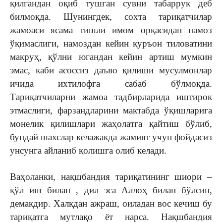
қилгандан оқиб тушган сувни табаррук деб
билмоқда. Шунингдек, сохта тариқатчилар
жамоаси ясама тишли имом орқасидан намоз
ўқимаслиги, намоздан кейин қуръон тиловатини
макруҳ, қўлни югандан кейин артиш мумкин
эмас, каби асоссиз даъво қилиши мусулмонлар
ичида ихтилофга сабаб бўлмоқда.
Тариқатчиларни жамоа тадбирларида иштирок
этмаслиги, фарзандларини мактабда ўқишларига
монелик қилишлари жаҳолатга қайтиш бўлиб,
бундай шахслар келажакда жамият учун фойдасиз
унсунга айланиб қолишга олиб келади.
Ваҳоланки, нақшбандия тариқатининг шиори –
қўл иш билан , дил эса Аллоҳ билан бўлсин,
демакдир. Халқдан ажраш, оиладан вос кечиш бу
тариқатга мутлақо ёт нарса. Нақшбандия