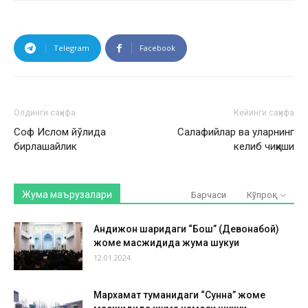
Telegram
Facebook
Олдинги саҳифа
Кейинги саҳифа
Соф Ислом йўлида
Салафийлар ва уларнинг
бирлашайлик
келиб чиқиши
Жума маърузалари
Барчаси
Кўпроқ
Андижон шаҳридаги “Бош” (Девонабой)
жоме масжидида жума шукуҳи
12.01.2024
Мархамат туманидаги “Сунна” жоме