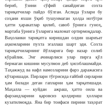
бериб, ўзини сўфий санайдиган сохта
тариқатчилар пайдо бўлган. Аслида ўзлари бу
соҳани яхши ўқиб тушунмаган ҳолда нотўгри
ҳатти ҳаракатлар қилиб, савоб ўрнига гуноҳ,
мартаба ўрнига ўзларига маломат ортирмоқдалар.
Ваҳоланки тариқатга киришдан олдин шариъат
аҳкомларини пухта эгаллаш шарт эди. Сохта
тариқатчиларнинг йўлларига бир назар солиб
кўрайлик. Энг ачинарлиси улар пирга қўл
бермаган кишини мусулмон деб ҳисоблашмайди.
Таҳажжуд ва нафл намозларини фарз даражасига
кўтаришади. Пирлари тўғрисида ғайбий сирларни
ҳам билади деган гапларни ҳам тарқатишади.
Маҳалла — куйдан ажраш, ҳатто оила ва
фарзандларини қаровсиз қолдириш ҳоллари
кузатилмоқда. Яна бир тоифаси пирини таҳорат