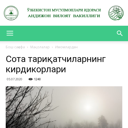
АНДИЖОН
Бош саҳифа
Мақолалар
Имомлардан
Соҳта тариқатчиларнинг
ВИЛОЯТ
кирдикорлари
05.07.2020
1240
ВАКИЛЛИГИ