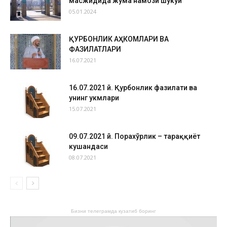
масжидида жума намози шукуҳи
05.01.2024
ҚУРБОНЛИК АҲКОМЛАРИ ВА
ФАЗИЛАТЛАРИ
16.07.2021
16.07.2021 й. Қурбонлик фазилати ва
унинг ҳукмлари
15.07.2021
09.07.2021 й. Порахўрлик – тараққиёт
кушандаси
08.07.2021
Бизни телеграмда кузатиб боринг