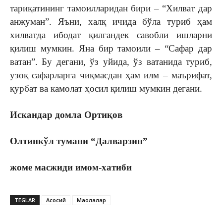
тариқатининг тамоилларидан бири – “Хилват дар
анжуман”. Яъни, халқ ичида бўла туриб ҳам
хилватда ибодат қилгандек савобли ишларни
қилиш мумкин. Яна бир тамоили – “Сафар дар
ватан”. Бу дегани, ўз уйида, ўз ватанида туриб,
узоқ сафарларга чиқмасдан ҳам илм – маърифат,
қурбат ва камолат ҳосил қилиш мумкин дегани.
Искандар домла Ортиқов
Олтинкўл тумани “Далварзин”
жоме масжиди имом-хатиби
TEGLAR
Асосий
Мақолалар