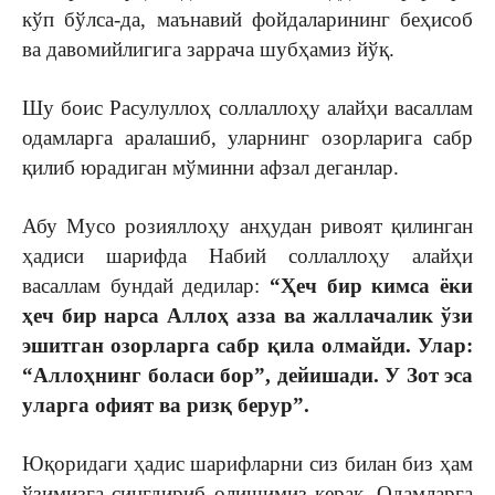
кўп бўлса-да, маънавий фойдаларининг беҳисоб
ва давомийлигига заррача шубҳамиз йўқ.
Шу боис Расулуллоҳ соллаллоҳу алайҳи васаллам
одамларга аралашиб, уларнинг озорларига сабр
қилиб юрадиган мўминни афзал деганлар.
Абу Мусо розияллоҳу анҳудан ривоят қилинган
ҳадиси шарифда Набий соллаллоҳу алайҳи
васаллам бундай дедилар:
“Ҳеч бир кимса ёки
ҳеч бир нарса Аллоҳ азза ва жаллачалик ўзи
эшитган озорларга сабр қила олмайди. Улар:
“Аллоҳнинг боласи бор”, дейишади. У Зот эса
уларга офият ва ризқ берур”.
Юқоридаги ҳадис шарифларни сиз билан биз ҳам
ўзимизга сингдириб олишимиз керак. Одамларга