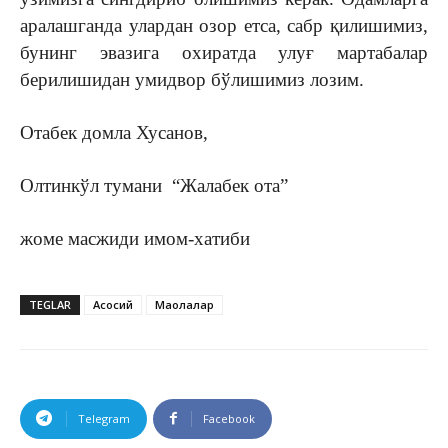
аралашганда улардан озор етса, сабр қилишимиз,
бунинг эвазига охиратда улуғ мартабалар
берилишидан умидвор бўлишимиз лозим.
Отабек домла Хусанов,
Олтинкўл тумани “Жалабек ота”
жоме масжиди имом-хатиби
TEGLAR
Асосий
Мақолалар
Telegram
Facebook