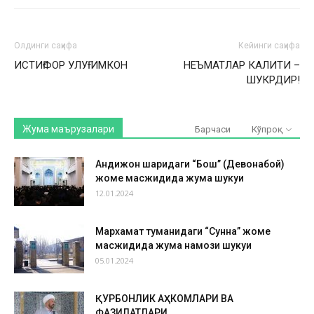
Олдинги саҳифа
Кейинги саҳифа
ИСТИҒФОР УЛУҒ ИМКОН
НЕЪМАТЛАР КАЛИТИ –
ШУКРДИР!
Жума маърузалари
Барчаси
Кўпроқ
Андижон шаҳридаги “Бош” (Девонабой)
жоме масжидида жума шукуҳи
12.01.2024
Мархамат туманидаги “Сунна” жоме
масжидида жума намози шукуҳи
05.01.2024
ҚУРБОНЛИК АҲКОМЛАРИ ВА
ФАЗИЛАТЛАРИ