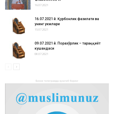
16.07.2021
16.07.2021 й. Қурбонлик фазилати ва
унинг ҳукмлари
15.07.2021
09.07.2021 й. Порахўрлик – тараққиёт
кушандаси
08.07.2021
Бизни телеграмда кузатиб боринг