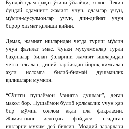
Бундай одам фақат ўзини ўйлайди, холос. Лекин
бундай одамнинг жамият учун, одамлар учун,
мўмин-мусулмонлар учун, дин-диёнат учун
бирор хизмат қилиши қийин.
Демак, жамият ишларидан четда туриш мўмин
учун фазилат эмас. Чунки мусулмонлар турли
баҳоналар билан ўзларини жамият ишларидан
четга олсалар, диний тарбиядан йироқ кимсалар
аҳли исломга билиб-билмай душманлик
қилишлари мумкин.
“Сўнгги пушаймон ўзингга душман”, деган
мақол бор. Пушаймон бўлиб қолмаслик учун ҳар
бир мўмин соғлом ақли ила фикрласин.
Жамиятнинг ислоҳига фойдаси тегадиган
ишларни муҳим деб билсин. Моддий зарарлари