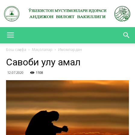
АНДИЖОН
Бош саҳифа
Мақолалар
Имомлардан
Савоби улуғ амал
ВИЛОЯТ
12.07.2020
1108
ВАКИЛЛИГИ