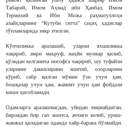
Табарий, Имом Аҳмад ибн Ҳанбал, Имом
Термизий ва Ибн Можа раҳматуллоҳи
алайҳларнинг “Кутуби ситта” саҳиҳ ҳадислар
тўпламларида зикр этилган.
Кўпчиликка аралашиб, уларни яхшиликка
чақириб, амри маъруф, наҳйи мункар қилиб,
қўлидан келганича инсофга чақириб, шу туфайли
уларнинг даккиларини эшитиб, озорларини
кўриб, сабр қилган мўмин ўзи учун ҳам,
бошқалар учун ҳам, жамият учун ҳам фойдали
киши ҳисобланади.
Одамларга аралашмасдан, уйидан чиқмайдиган,
бировдан бир гап эшитса, аччиғи келиб, уриш-
жанжал қиладиган одамда хайр-барака бўлмайди.