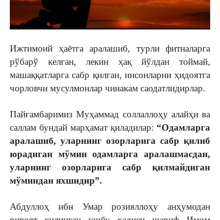
Ижтимоий ҳаётга аралашиб, турли фитналарга
рўбарў келган, лекин ҳақ йўлдан тоймай,
машаққатларга сабр қилган, инсонларни ҳидоятга
чорловчи мусулмонлар чинакам саодатлидирлар.
Пайғамбаримиз Муҳаммад соллаллоҳу алайҳи ва
саллам бундай марҳамат қиладилар:
“Одамларга
аралашиб, уларнинг озорларига сабр қилиб
юрадиган мўмин одамларга аралашмасдан,
уларнинг озорларига сабр қилмайдиган
мўминдан яхшидир”.
Абдуллоҳ ибн Умар розияллоҳу анҳумодан
ривоят қилинган ушбу ҳадиси шариф Имом