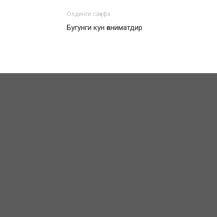
Олдинги саҳифа
Бугунги кун ғаниматдир