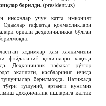
риқлар берилди.
(president.uz)
ан инсонлар учун катта имконият
. Одамлар ғафлатда қолмасликлари
алари орқали деҳқончиликка бўлган
борилмоқда.
аётган ходимлар ҳам халқимизни
ли фойдаланиб қолишлари ҳақида
да. Деҳқончилик нафақат рўзғор
одат эканлиги, касбларнинг ичида
 тушунчалар берилмоқда. Натижада
и тўғри тушуниб, эртанги кунимиз
ўлмиш деҳқончилик ишларига қаттиқ