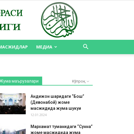
МАСЖИДЛАР
МЕДИА
Жума маърузалари
Кўпроқ
Андижон шаҳридаги “Бош”
(Девонабой) жоме
масжидида жума шукуҳи
12.01.2024
Мархамат туманидаги “Сунна”
жоме масжидида жума