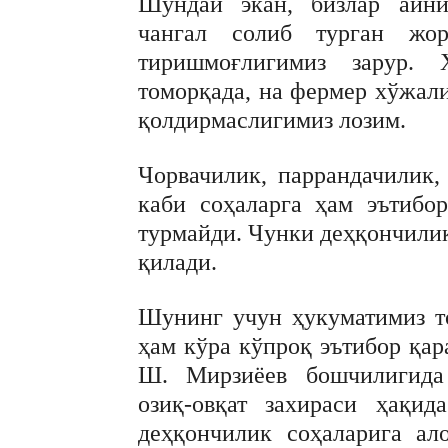
Шундай экан, бизлар айни
чангал солиб турган жор
тиришмоғлигимиз зарур. 
томорқада, на фермер хўжал
қолдирмаслигимиз лозим.
Чорвачилик, паррандачилик
каби соҳаларга ҳам эътибо
турмайди. Чунки деҳқончилик
қилади.
Шунинг учун ҳукуматимиз т
ҳам кўра кўпроқ эътибор қа
Ш. Мирзиёев бошчилигида 
озиқ-овқат захираси ҳақид
деҳқончилик соҳаларига ал