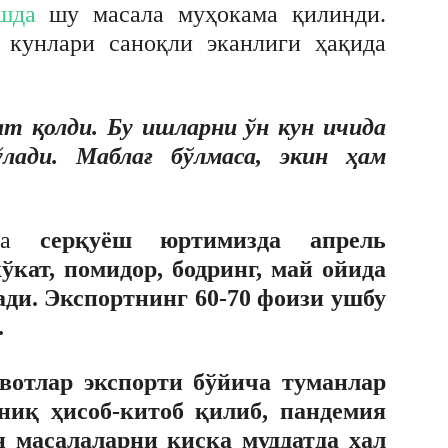
шда
шу масала муҳокама қилинди.
 кунлари саноқли эканлиги ҳақида
ат қолди. Бу ишларни ўн кун ичида
ўлади. Маблағ бўлмаса, экин ҳам
ича
серқуёш юртимизда апрель
кат, помидор, бодринг, май ойида
лади. Экспортнинг 60-70 фоизи ушбу
.
авотлар экспорти бўйича туманлар
ниқ ҳисоб-китоб қилиб, пандемия
н масалаларни қисқа муддатда ҳал