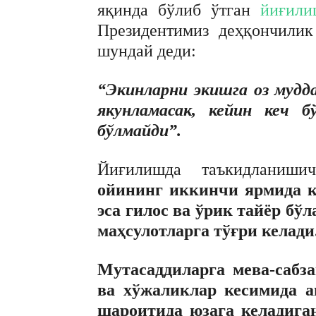
яқинда бўлиб ўтган
йиғили
Президентимиз деҳқончилик
шундай деди:
“Экинларни экишга оз мудд
якунламасак, кейин кеч б
бўлмайди”.
Йиғилишда таъкидланиш
ойининг иккинчи ярмида кў
эса гилос ва ўрик тайёр бў
маҳсулотларга тўғри келади
Мутасаддиларга мева-сабз
ва хўжаликлар кесимида а
шароитида юзага келадига