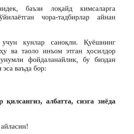
нидек, баъзи лоқайд кимсаларга
йилаётган чора-тадбирлар айнан
 учун кунлар саноқли. Қуёшнинг
аҳу ва таоло инъом этган ҳосилдор
 унумли фойдаланайлик, бу биздан
эса ваъда бор:
 қилсангиз, албатта, сизга зиёда
 айласин!