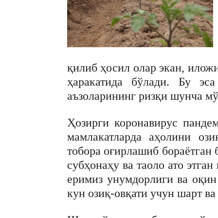
қилиб ҳосил олар экан, илож
ҳаракатида бўлади. Бу эс
аъзоларининг ризқи шунча мў
Ҳозирги коронавирус пандем
мамлакатларда аҳолини ози
тобора оғирлашиб бораётган 
субҳонаҳу ва таоло ато этган
еримиз унумдорлиги ва оқин 
кун озиқ-овқати учун шарт ва