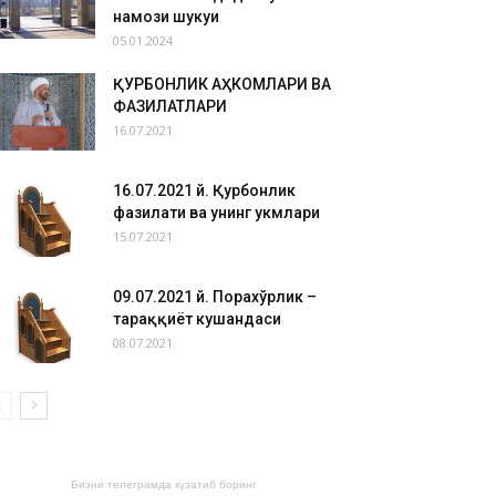
намози шукуҳи
05.01.2024
ҚУРБОНЛИК АҲКОМЛАРИ ВА
ФАЗИЛАТЛАРИ
16.07.2021
16.07.2021 й. Қурбонлик
фазилати ва унинг ҳукмлари
15.07.2021
09.07.2021 й. Порахўрлик –
тараққиёт кушандаси
08.07.2021
Бизни телеграмда кузатиб боринг