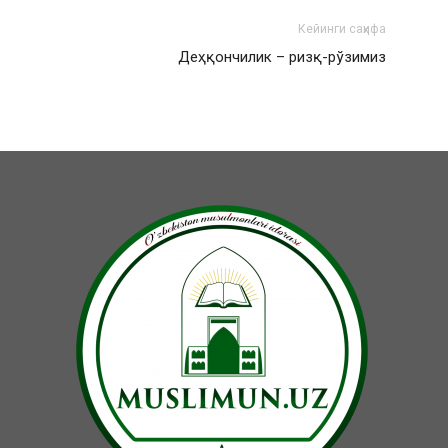
Кейинги саҳифа
Деҳқончилик – ризқ-рўзимиз