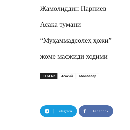
Жамолиддин Парпиев
Асака тумани
“Муҳаммадсолеҳ ҳожи”
жоме масжиди ходими
TEGLAR
Асосий
Мақолалар
Telegram
Facebook