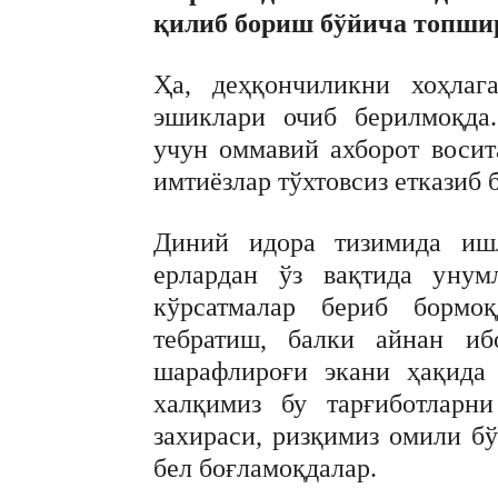
қилиб бориш бўйича топши
Ҳа, деҳқончиликни хоҳлаг
эшиклари очиб берилмоқда
учун оммавий ахборот восит
имтиёзлар тўхтовсиз етказиб 
Диний идора тизимида ишл
ерлардан ўз вақтида унум
кўрсатмалар бериб бормоқ
тебратиш, балки айнан иб
шарафлироғи экани ҳақида
халқимиз бу тарғиботларн
захираси, ризқимиз омили б
бел боғламоқдалар.