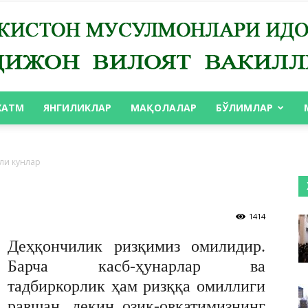
ХАТМ
ЯНГИЛИКЛАР
МАҚОЛАЛАР
БЎЛИМЛАР
АНДИЖОН
ли кунлар
1414
ВИЛОЯТ
Деҳқончилик ризқимиз омилидир.
Барча касб-ҳунарлар ва
тадбиркорлик ҳам ризққа омиллиги
равшан, лекин озиқ-овқатимизнинг