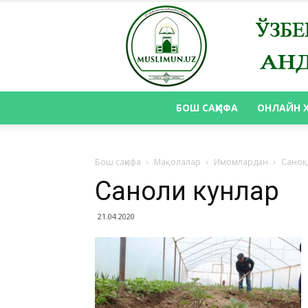
БОШ САҲИФА
ОНЛАЙН 
Бош саҳифа
Мақолалар
Имомлардан
Саноқ
Саноқли кунлар
21.04.2020