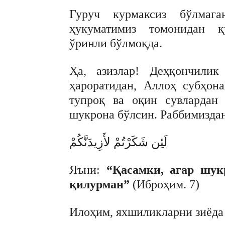
Гуруч курмаксиз бўлмага
ҳукуматимиз томонидан қў
ўринли бўлмоқда.
Ҳа, азизлар! Деҳқончилик
ҳароратидан, Аллоҳ субҳон
тупроқ ва оқин сувлардан
шукрона бўлсин. Раббимиздан 
لَئِن شَكَرْتُمْ لأَزِيدَنَّكُمْ
Яъни:
“Қасамки, агар шукр
қилурман”
(Иброҳим. 7)
Илоҳим, яхшиликларни зиёда