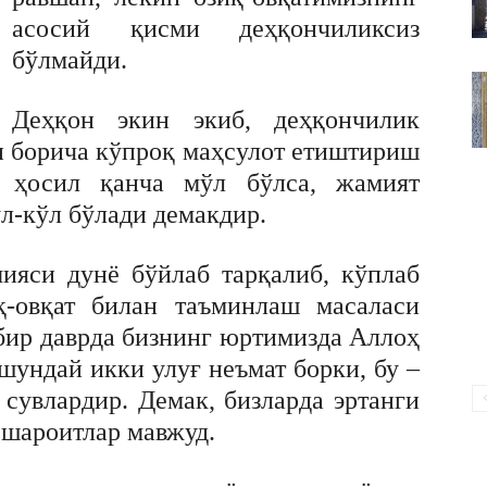
ВАКИЛЛИГИ
асосий қисми деҳқончиликсиз
бўлмайди.
Деҳқон экин экиб, деҳқончилик
и борича кўпроқ маҳсулот етиштириш
а ҳосил қанча мўл бўлса, жамият
л-кўл бўлади демакдир.
ияси дунё бўйлаб тарқалиб, кўплаб
қ-овқат билан таъминлаш масаласи
бир даврда бизнинг юртимизда Аллоҳ
 шундай икки улуғ неъмат борки, бу –
сувлардир. Демак, бизларда эртанги
 шароитлар мавжуд.