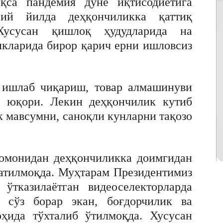
қса пандемия дунё иқтисодиётига
ий йилда деҳқончиликка қаттиқ
Хусусан қишлоқ ҳудудларида на
икларида бирор қарич ерни ишловсиз
, ишлаб чиқариш, товар алмашинуви
р юқори. Лекин деҳқончилик кутиб
 мавсумни, саноқли кунларни тақозо
омонидан деҳқончиликка доимгидан
ратилмоқда. Муҳтарам Президентимиз
ўтказилаётган видеоселекторларда
а сўз борар экан, боғдорчилик ва
оҳида тўхталиб ўтилмоқда. Хусусан