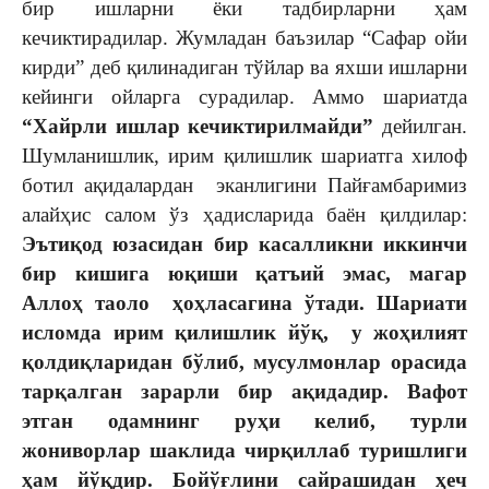
бир ишларни ёки тадбирларни ҳам
кечиктирадилар. Жумладан баъзилар “Сафар ойи
кирди” деб қилинадиган тўйлар ва яхши ишларни
кейинги ойларга сурадилар. Аммо шариатда
“Хайрли ишлар кечиктирилмайди”
дейилган.
Шумланишлик, ирим қилишлик шариатга хилоф
ботил ақидалардан эканлигини Пайғамбаримиз
алайҳис салом ўз ҳадисларида баён қилдилар:
Эътиқод юзасидан бир касалликни иккинчи
бир кишига юқиши қатъий эмас, магар
Аллоҳ таоло ҳоҳласагина ўтади. Шариати
исломда ирим қилишлик йўқ, у жоҳилият
қолдиқларидан бўлиб, мусулмонлар орасида
тарқалган зарарли бир ақидадир. Вафот
этган одамнинг руҳи келиб, турли
жониворлар шаклида чирқиллаб туришлиги
ҳам йўқдир. Бойўғлини сайрашидан ҳеч