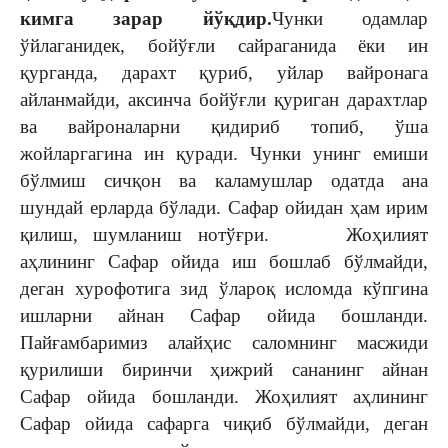
кимга зарар йўқдир.
Чунки одамлар
ўйлаганидек, бойўғли сайраганида ёки ин
қурганда, дарахт қуриб, уйлар вайронага
айланмайди, аксинча бойўғли қуриган дарахтлар
ва вайроналарни қидириб топиб, ўша
жойларгагина ин қуради. Чунки унинг емиши
бўлмиш сичқон ва каламушлар одатда ана
шундай ерларда бўлади. Сафар ойидан ҳам ирим
қилиш, шумланиш нотўғри. Жоҳилият
аҳлининг Сафар ойида иш бошлаб бўлмайди,
деган хурофотига зид ўлароқ исломда кўпгина
ишларни айнан Сафар ойида бошланди.
Пайғамбаримиз алайҳис саломнинг масжиди
қурилиши биринчи ҳижрий сананинг айнан
Сафар ойида бошланди. Жоҳилият аҳлининг
Сафар ойида сафарга чиқиб бўлмайди, деган