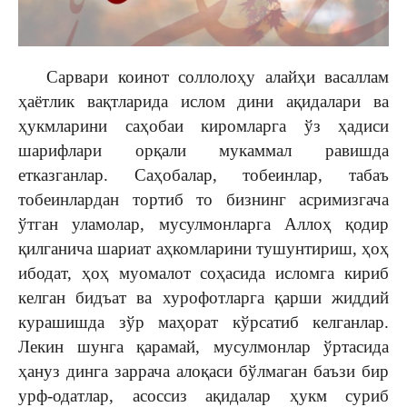
Сарвари коинот соллолоҳу алайҳи васаллам
ҳаётлик вақтларида ислом дини ақидалари ва
ҳукмларини саҳобаи киромларга ўз ҳадиси
шарифлари орқали мукаммал равишда
етказганлар. Саҳобалар, тобеинлар, табаъ
тобеинлардан тортиб то бизнинг асримизгача
ўтган уламолар, мусулмонларга Аллоҳ қодир
қилганича шариат аҳкомларини тушунтириш, ҳоҳ
ибодат, ҳоҳ муомалот соҳасида исломга кириб
келган бидъат ва хурофотларга қарши жиддий
курашишда зўр маҳорат кўрсатиб келганлар.
Лекин шунга қарамай, мусулмонлар ўртасида
ҳануз динга заррача алоқаси бўлмаган баъзи бир
урф-одатлар, асоссиз ақидалар ҳукм суриб