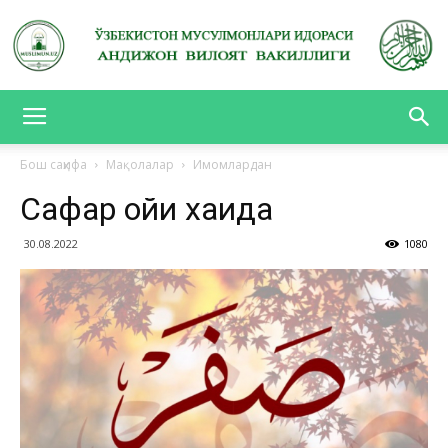
АНДИЖОН
Бош саҳифа
Мақолалар
Имомлардан
Сафар ойи хақида
ВИЛОЯТ
30.08.2022
1080
ВАКИЛЛИГИ