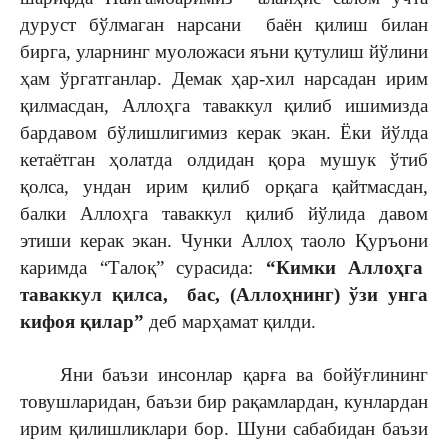
дуруст бўлмаган нарсани баён қилиш билан
бирга, уларнинг муоложаси яъни қутулиш йўлини
ҳам ўргатганлар. Демак ҳар-хил нарсадан ирим
қилмасдан, Аллоҳга таваккул қилиб ишимизда
бардавом бўлишлигимиз керак экан. Ёки йўлда
кетаётган ҳолатда олдидан қора мушук ўтиб
қолса, ундан ирим қилиб орқага қайтмасдан,
балки Аллоҳга таваккул қилиб йўлида давом
этиши керак экан. Чунки Аллоҳ таоло Қуръони
каримда “Талоқ” сурасида:
“Кимки Аллоҳга
таваккул қилса, бас, (Аллоҳнинг) ўзи унга
кифоя қилар”
деб марҳамат қилди.
Яни баъзи инсонлар қарға ва бойўғлининг
товушларидан, баъзи бир рақамлардан, кунлардан
ирим қилишликлари бор. Шуни сабабидан баъзи