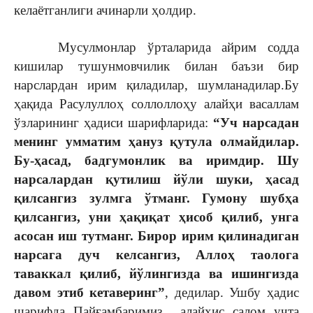
келаётганлиги ачинарли ҳолдир.
Мусулмонлар ўрталарида айрим содда
кишилар тушунмовчилик билан баъзи бир
нарслардан ирим қиладилар, шумланадилар.Бу
ҳақида Расулуллоҳ соллоллоҳу алайҳи васаллам
ўзларининг ҳадиси шарифларида:
“Уч нарсадан
менинг умматим ҳануз қутула олмайдилар.
Бу-ҳасад, бадгумонлик ва иримдир. Шу
нарсалардан қутилиш йўли шуки, ҳасад
қилсангиз зулмга ўтманг. Гумону шубҳа
қилсангиз, уни ҳақиқат ҳисоб қилиб, унга
асосан иш тутманг. Бирор ирим қилинадиган
нарсага дуч келсангиз, Аллоҳ таолога
таваккал қилиб, йўлингизда ва ишингизда
давом этиб кетаверинг”
, дедилар. Ушбу ҳадис
шарифда Пайғамбаримиз алайҳис салом учта