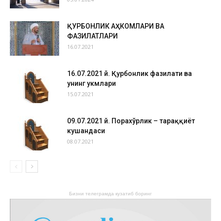
ҚУРБОНЛИК АҲКОМЛАРИ ВА
ФАЗИЛАТЛАРИ
16.07.2021
16.07.2021 й. Қурбонлик фазилати ва
унинг ҳукмлари
15.07.2021
09.07.2021 й. Порахўрлик – тараққиёт
кушандаси
08.07.2021
Бизни телеграмда кузатиб боринг