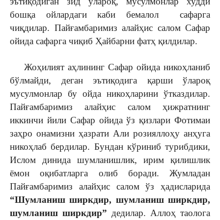
эътиқодиган зид ўлароқ, мусулмонлар худди
бошқа ойлардаги каби бемалол сафарга
чиқдилар. Пайғамбаримиз алайҳис салом Cафар
ойида сафарга чиқиб Ҳайбарни фатҳ қилдилар.
Жоҳилият аҳлининг Сафар ойида никоҳланиб
бўлмайди, деган эътиқодига қарши ўлароқ
мусулмонлар бу ойда никоҳларини ўтказдилар.
Пайғамбаримиз алайҳис салом ҳижратнинг
иккинчи йили Сафар ойида ўз қизлари Фотимаи
заҳро онамизни ҳазрати Али розияллоҳу анҳуга
никоҳлаб бердилар. Бундан кўриниб турибдики,
Ислом динида шумланишлик, ирим қилишлик
ёмон оқибатларга олиб боради. Жумладан
Пайғамбаримиз алайҳис салом ўз ҳадисларида
“Шумланиш ширкдир, шумланиш ширкдир,
шумланиш ширкдир”
дедилар. Аллоҳ таолога