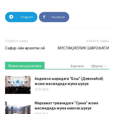
Telegram
Facebook
Олдинги саҳифа
Кейинги саҳифа
Сафар ойи-ҳосиятли ой
МУСТАҚИЛЛИК ШАРОФАТИ
Жума маърузалари
Барчаси
Кўпроқ
Андижон шаҳридаги “Бош” (Девонабой)
жоме масжидида жума шукуҳи
12.01.2024
Мархамат туманидаги “Сунна” жоме
масжидида жума намози шукуҳи
05.01.2024