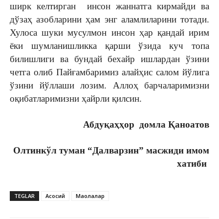
ширк келтирган инсон жаннатга кирмайди ва
дўзаҳ азобларини ҳам энг аламлиларини тотади.
Хулоса шуки мусулмон инсон ҳар қандай ирим
ёки шумланишликка қарши ўзида куч топа
билишлиги ва бундай бехайр ишлардан ўзини
четга олиб Пайғамбаримиз алайҳис салом йўлига
ўзини йўллаши лозим. Аллоҳ барчаларимизни
оқибатларимизни ҳайрли қилсин.
Абдуқаҳҳор домла Қаноатов
Олтинкўл туман
“Далварзин” масжиди имом
хатиби
TEGLAR
Асосий
Мақолалар