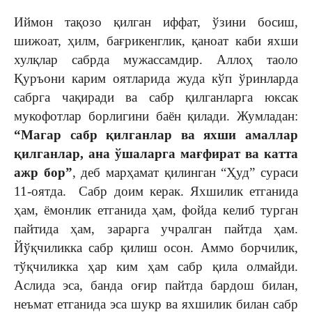
Иймон тақозо қилган иффат, ўзини босиш,
шижоат, ҳилм, бағрикенглик, қаноат каби яхши
хулқлар сабрда мужассамдир. Аллоҳ таоло
Қуръони карим оятларида жуда кўп ўринларда
сабрга чақиради ва сабр қилганларга юксак
мукофотлар борлигини баён қилади. Жумладан:
“Магар сабр қилганлар ва яхши амаллар
қилганлар, ана ўшаларга мағфират ва катта
ажр бор”
, деб марҳамат қилинган “Ҳуд” сураси
11-оятда. Сабр доим керак. Яхшилик етганида
ҳам, ёмонлик етганида ҳам, фойда келиб турган
пайтида ҳам, зарарга учралган пайтда ҳам.
Йўқчиликка сабр қилиш осон. Аммо борчилик,
тўқчиликка ҳар ким ҳам сабр қила олмайди.
Аслида эса, банда оғир пайтда бардош билан,
неъмат етганида эса шукр ва яхшилик билан сабр