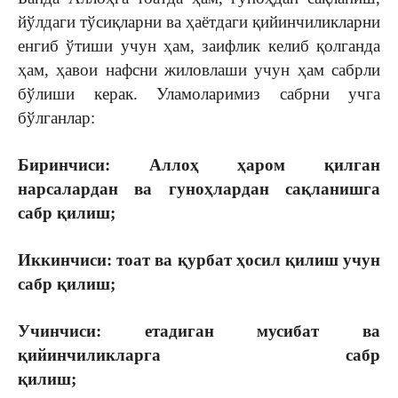
йўлдаги тўсиқларни ва ҳаётдаги қийинчиликларни
енгиб ўтиши учун ҳам, заифлик келиб қолганда
ҳам, ҳавои нафсни жиловлаши учун ҳам сабрли
бўлиши керак. Уламоларимиз сабрни учга
бўлганлар:
Биринчиси: Аллоҳ ҳаром қилган
нарсалардан ва гуноҳлардан сақланишга
сабр қилиш;
Иккинчиси: тоат ва қурбат ҳосил қилиш учун
сабр қилиш;
Учинчиси: етадиган мусибат ва
қийинчиликларга сабр
қилиш;