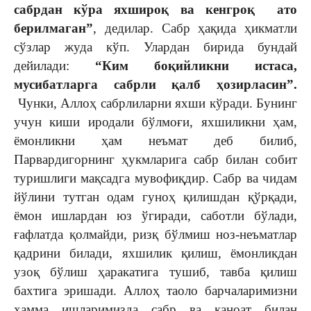
сабрдан кўра яхшироқ ва кенгроқ ато
берилмаган”
, дедилар. Сабр ҳақида ҳикматли
сўзлар жуда кўп. Улардан бирида бундай
дейилади:
“Ким боқийликни истаса,
мусибатларга сабрли қалб ҳозирласин”.
Чунки, Аллоҳ сабрлиларни яхши кўради. Бунинг
учун киши иродали бўлмоғи, яхшиликни ҳам,
ёмонликни ҳам неъмат деб билиб,
Парвардигорнинг ҳукмларига сабр билан собит
туришлиги мақсадга мувофиқдир. Сабр ва чидам
йўлини тутган одам гуноҳ қилишдан қўрқади,
ёмон ишлардан юз ўгиради, саботли бўлади,
ғафлатда қолмайди, ризқ бўлмиш ноз-неъматлар
қадрини билади, яхшилик қилиш, ёмонликдан
узоқ бўлиш ҳаракатига тушиб, тавба қилиш
бахтига эришади. Аллоҳ таоло барчаларимизни
ҳамма ишларимизда сабр ва қаноат билан