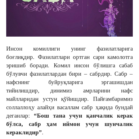
Инсон комиллиги унинг фазилатларига
боғлиқдир. Фазилатлари ортган сари камолотга
эришиб боради. Комил инсон бўлишга сабаб
бўлувчи фазилатлардан бири – сабрдир. Сабр –
нафснинг буйруқларига эргашишдан
тийилишдир, динимиз амрларини нафс
майлларидан устун қўйишдир. Пайғамбаримиз
соллаллоҳу алайҳи васаллам сабр ҳақида бундай
деганлар:
“Бош тана учун қанчалик керак
бўлса, сабр ҳам иймон учун шунчалик
кераклидир”
.