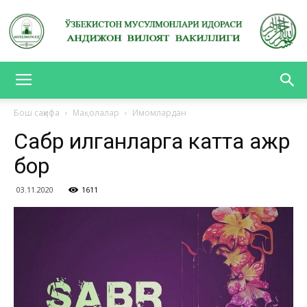
АНДИЖОН
Бош саҳифа
Мақолалар
Имомлардан
Сабр қилганларга катта ажр
ВИЛОЯТ
бор
03.11.2020
1611
ВАКИЛЛИГИ