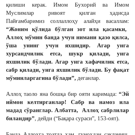
қилиши керак. Имом Бухорий ва Имом
Муслимлар ривоят қилган ҳадисда
Пайғамбаримиз соллаллоҳу алайҳи васаллам:
“Жоним қўлида бўлган зот ила қасамки,
Аллоҳ мўмин банда учун нимани қазо қилса,
ўша унинг учун яхшидир. Агар унга
хурсандчилик етса, шукр қилади, унга
яхшилик бўлади. Агар унга хафачилик етса,
сабр қилади, унга яхшилик бўлади. Бу фақат
мўминларгагина бўлади”,
деганлар.
Аллоҳ таоло яна бошқа бир ояти каримада:
“Эй
иймон келтирганлар! Сабр ва намоз ила
мадад сўранглар. Албатта, Аллоҳ сабрлилар
биландир”
, дейди (“Бақара сураси”, 153-оят).
Банда Аллоҳга тоатда ҳам, гуноҳдан сақланиш,