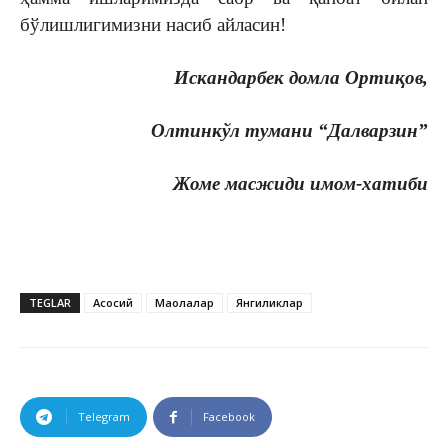
бўлишлигимизни насиб айласин!
Искандарбек домла Ортиқов,
Олтинкўл тумани “Далварзин”
Жоме масжиди имом-хатиби
TEGLAR
Асосий
Мақолалар
Янгиликлар
Telegram
Facebook