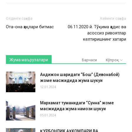
Олдинги саҳифа
Кейинги саҳифа
Ота-она ҳақлари битмас
06.11.2020 й. Тўқима ҳадис ва
асоссиз ривоятлар
келтиришнинг хатари
Жума маърузалари
Барчаси
Кўпроқ
Андижон шаҳридаги “Бош” (Девонабой)
жоме масжидида жума шукуҳи
12.01.2024
Мархамат туманидаги “Сунна” жоме
масжидида жума намози шукуҳи
05.01.2024
ҚУРБОНЛИК АҲКОМЛАРИ ВА