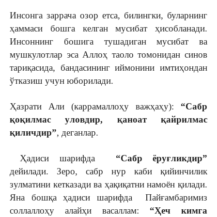
Инсонга заррача озор етса, билингки, буларнинг
ҳаммаси бошга келган мусибат ҳисобланади.
Инсоннинг бошига тушадиган мусибат ва
мушкулотлар эса Аллоҳ таоло томонидан синов
тариқасида, бандасининг иймонини имтиҳондан
ўтказиш учун юборилади.
Ҳазрати Али (каррамаллоҳу важҳаҳу):
“Сабр
қоқилмас уловдир, қаноат қайрилмас
қиличдир”
, деганлар.
Ҳадиси шарифда
“Сабр ёруғликдир”
дейилади. Зеро, сабр нур каби қийинчилик
зулматини кетказади ва ҳақиқатни намоён қилади.
Яна бошқа ҳадиси шарифда Пайғамбаримиз
соллаллоҳу алайҳи васаллам:
“Ҳеч кимга