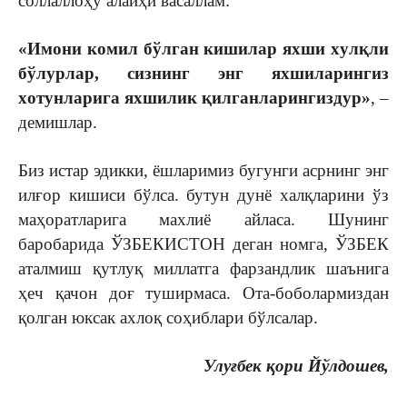
соллаллоҳу алайҳи васаллам:
«Имони комил бўлган кишилар яxши xулқли
бўлурлар, сизнинг энг яxшиларингиз
xотунларига яxшилик қилганларингиздур»
, –
демишлар.
Биз истар эдикки, ёшларимиз бугунги асрнинг энг
илғор кишиси бўлса. бутун дунё халқларини ўз
маҳоратларига махлиё айласа. Шунинг
баробарида ЎЗБЕКИСТОН деган номга, ЎЗБЕК
аталмиш қутлуқ миллатга фарзандлик шаънига
ҳеч қачон доғ туширмаса. Ота-боболармиздан
қолган юксак ахлоқ соҳиблари бўлсалар.
Улуғбек қори Йўлдошев,