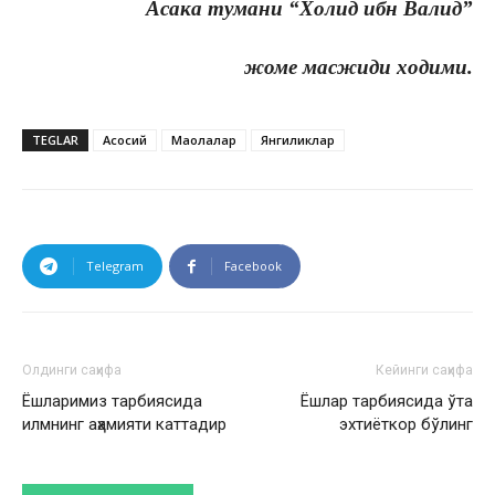
Асака тумани “Холид ибн Валид”
жоме масжиди ходими.
TEGLAR
Асосий
Мақолалар
Янгиликлар
Telegram
Facebook
Олдинги саҳифа
Кейинги саҳифа
Ёшларимиз тарбиясида
Ёшлар тарбиясида ўта
илмнинг аҳамияти каттадир
эхтиёткор бўлинг