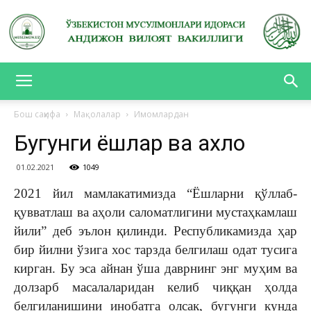
АНДИЖОН
Бош саҳифа
Мақолалар
Имомлардан
Бугунги ёшлар ва ахлоқ
ВИЛОЯТ
01.02.2021
1049
2021 йил мамлакатимизда “Ёшларни қўллаб-
ВАКИЛЛИГИ
қувватлаш ва аҳоли саломатлигини мустаҳкамлаш
йили” деб эълон қилинди. Республикамизда ҳар
бир йилни ўзига хос тарзда белгилаш одат тусига
кирган. Бу эса айнан ўша даврнинг энг муҳим ва
долзарб масалаларидан келиб чиққан ҳолда
белгиланишини инобатга олсак, бугунги кунда