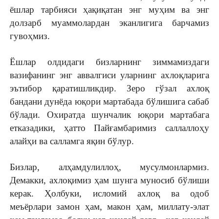
ёшлар тарбияси ҳақиқатан энг муҳим ва энг
долзарб муаммолардан эканлигига барчамиз
гувоҳмиз.
Ёшлар олдидаги бизларнинг зиммамиздаги
вазифанинг энг аввалгиси уларнинг ахлоқларига
эътибор қаратишликдир. Зеро гўзал ахлоқ
бандани дунёда юқори мартабада бўлишига сабаб
бўлади. Охиратда шунчалик юқори мартабага
етказадики, ҳатто Пайғамбаримиз саллаллоҳу
алайҳи ва салламга яқин бўлур.
Бизлар, алҳамдулиллоҳ, мусулмонлармиз.
Демакки, ахлоқимиз ҳам шунга муносиб бўлиши
керак. Ҳолбуки, исломий ахлоқ ва одоб
меъёрлари замон ҳам, макон ҳам, миллату-элат