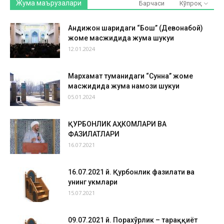
Жума маърузалари
Барчаси
Кўпроқ
Андижон шаҳридаги “Бош” (Девонабой)
жоме масжидида жума шукуҳи
12.01.2024
Мархамат туманидаги “Сунна” жоме
масжидида жума намози шукуҳи
05.01.2024
ҚУРБОНЛИК АҲКОМЛАРИ ВА
ФАЗИЛАТЛАРИ
16.07.2021
16.07.2021 й. Қурбонлик фазилати ва
унинг ҳукмлари
15.07.2021
09.07.2021 й. Порахўрлик – тараққиёт