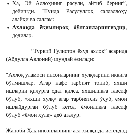
Ҳа, Эй Аллоҳнинг расули, айтиб бeринг”,
дeйишди. Шунда Расулуллоҳ саллаллоҳу
алайҳи ва саллам:
Ахлоқда ёқимлироқ бўлганларингиздир
,
дедилар.
“Туркий Гулистон ёxуд аxлоқ” асарида
(Абдулла Авлоний) шундай ёзилади:
“Аxлоқ уламоси инсонларнинг xулқларини иккига
бўлмишлар. Агар нафс тарбият топиб, яxши
ишларни қилурга одат қилса, яxшиликға тавсиф
бўлуб, «яxши xулқ» агар тарбиятсиз ўсуб, ёмон
ишлайдурган бўлуб кетса, ёмонлиқға тавсиф
бўлуб «ёмон xулқ» деб аталур.
Жаноби Ҳақ инсонларнинг асл xилқатда истеъдод