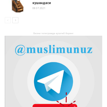
кушандаси
08.07.2021
Бизни телеграмда кузатиб боринг