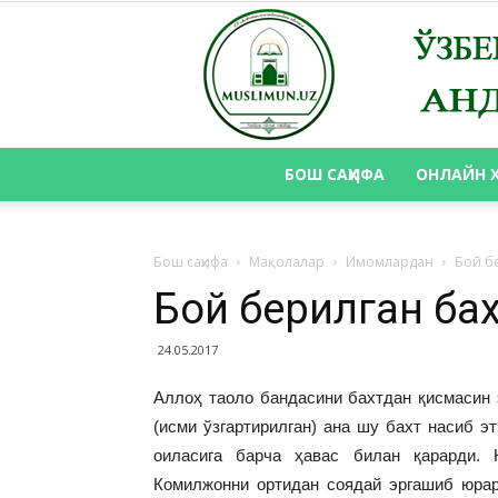
БОШ САҲИФА
ОНЛАЙН 
Бош саҳифа
Мақолалар
Имомлардан
Бой б
Бой берилган ба
24.05.2017
Аллоҳ таоло бандасини бахтдан қисмасин э
(исми ўзгартирилган) ана шу бахт насиб э
оиласига барча ҳавас билан қарарди. 
Комилжонни ортидан соядай эргашиб юрар