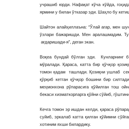
учрашиб юрди. Нафақат кўча кўйда, гоҳида
ярмини у билан ўтказар эди. Шаҳло бу кет
Шайтон алайҳиллаъна: “Ўлай агар, мен шун
ўзлари бажаришди. Мен аралашмадим. Тух
ағдаришади-я”, деган экан.
Воқеа бундай бўлган эди. Кунларнинг б
мўралади. Қараса, катта бир қўчқор қозиқ
томон қадам ташлади. Қозиқни ушлаб сек
қўрқиб кетган қўчқор бошини бир силтади
меҳмонхона рўпарасига қўйилган тош ойн
бекаси хизматкорларга қўйни сўйиб, гўштин
Кечга томон эр ишдан келди, қараса рўпара
суйиб, эркалаб катта қилган қўйимни сўйг
хотиним яхши билардику.