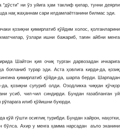
 “дўсти” ни ўз уйига ҳам таклиф қилар, тунни деярли
ишда нақ жаҳаннам сари илдамлаётганини билмас эди.
чаки қозиқни қимирлатиб қўйдим холос, қолганларини
матчилар, ўзлари ишни бажариб, тағин айбни менга
ирида Шайтон қия очиқ турган дарвозадан ичкарига
қа боғланиб турар эди. Аста ҳовлига кирди-да, қозиқ
ингина қимирлатиб қўйди-да, шарпа берди. Шарпадан
-да, қозиқни суғуриб олди. Озодликка чиққан қўчқор
ани усиб, чил-чил синдирди. Бундан ғазабланган уй
и рўпарага илиб қўйишни буюрди.
да қўй гўшти осиғлиқ турибди. Бундан хайрон, наҳотки,
ан бўлса. Ахир у менга ҳамма нарсадан аъло эканини