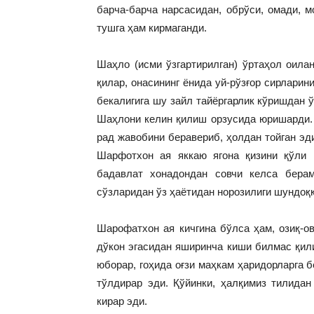
барча-барча нарсасидан, обрўси, омади, 
тушга ҳам кирмаганди.
Шаҳло (исми ўзгартирилган) ўртаҳол оилан
қилар, онасининг ёнида уй-рўзғор сирларин
бекалигига шу зайл тайёргарлик кўришдан 
Шаҳлони келин қилиш орзусида юришарди. 
рад жавобини беравериб, ҳолдан тойган эд
Шарфотхон ая яккаю ягона қизини қўли к
бадавлат хонадондан совчи келса берам
сўзларидан ўз ҳаётидан норозилиги шундоққ
Шарофатхон ая кичгина бўлса ҳам, озиқ-ов
дўкон эгасидан яширинча киши билмас қил
юборар, гоҳида оғзи маҳкам ҳаридорларга 
тўлдирар эди. Қўйинки, ҳалқимиз тилидан
кирар эди.