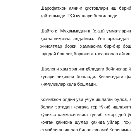
Шарофатхон аянинг қистовлари иш бери
қайтишмади. Тўй кунлари белгиланди.
Шайтон: “Муҳаммаднинг (с.а.в) умматлари
ҳоҳлагнимизча алдаймиз. Уни орқасидан
жиноятлар борки, ҳаммасига бир-бир бо
шундай бошлиқ борлигига тасаннолар айтиш
Шаҳлони ҳам эрининг қўлидаги бойликлар й
хунари чиқишни бошлади. Қизлигидаги фа
қилғилиқлар кела бошлади.
Комилжон олдин ўзи учун ишлаган бўлса, э
болам эртадан кечгача тер тўкиб ишлаяпт
кўникса ҳаммаси изига тушиб кетар, деб ў
қочган қайнона шулар ҳақида ўйлар, гоҳ
етмайдиган ишлар билан синама! Келинимга 