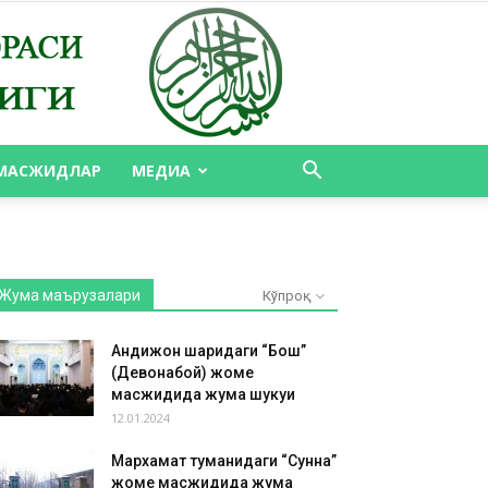
МАСЖИДЛАР
МЕДИА
Жума маърузалари
Кўпроқ
Андижон шаҳридаги “Бош”
(Девонабой) жоме
масжидида жума шукуҳи
12.01.2024
Мархамат туманидаги “Сунна”
жоме масжидида жума