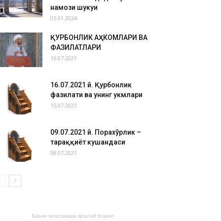
намози шукуҳи
05.01.2024
ҚУРБОНЛИК АҲКОМЛАРИ ВА
ФАЗИЛАТЛАРИ
16.07.2021
16.07.2021 й. Қурбонлик
фазилати ва унинг ҳукмлари
15.07.2021
09.07.2021 й. Порахўрлик –
тараққиёт кушандаси
08.07.2021
Бизни телеграмда кузатиб боринг