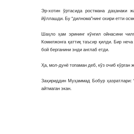
Эр-хотин ўртасида ростмана даҳанаки ж
йўллашди. Бу “дилнома”нинг охири етти осм
Шаҳло ҳам эрининг кўнгил ойнасини чил
Комилжонга қаттиқ таъсир қилди. Бир неча
бой берганини энди англаб етди.
Ҳа, мол-дунё топаман деб, кўз очиб кўрган 
Заҳириддин Муҳаммад Бобур ҳазратлари: “
айтмаган экан.