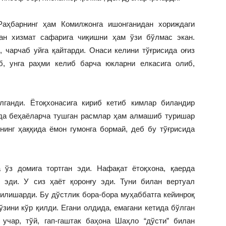
Раҳбарнинг ҳам Комилжонга ишонганидан хориждаги
ан хизмат сафарига чиқишни ҳам ўзи бўлмас экан.
чарчаб уйга қайтарди. Онаси келини тўғрисида оғиз
б, унга раҳми келиб барча юкларни елкасига олиб,
лганди. Ётоқхонасига кириб кетиб кимлар биландир
ида беҳаёларча тушган расмлар ҳам алмашиб туришар
нинг ҳаққида ёмон гумонга бормай, деб бу тўғрисида
 ўз домига тортган эди. Нафақат ётоқхона, қаерда
н эди. У сиз ҳаёт қоронғу эди. Туни билан вертуал
илишарди. Бу дўстлик бора-бора муҳаббатга кейинроқ
ўзини кўр қилди. Егани олдида, емагани кетида бўлган
учар, тўй, гап-гаштак баҳона Шаҳло “дўсти” билан