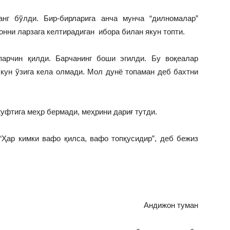
анг бўлди. Бир-бирларига анча мунча “дилномалар”
онни ларзага келтирадиган ибора билан якун топти.
парчин қилди. Барчанинг боши эгилди. Бу воқеалар
 кун ўзига кела олмади. Мол дунё топаман деб бахтни
жуфтига меҳр бермади, меҳрини дариғ тутди.
Ҳар кимки вафо қилса, вафо топқусидир”, деб бежиз
Андижон туман