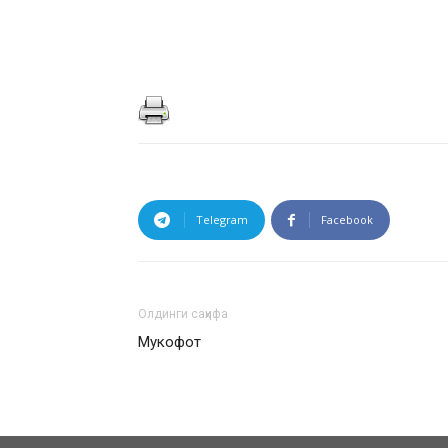
Telegram
Facebook
Олдинги саҳифа
Мукофот