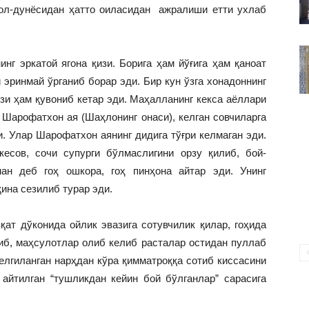
ВАКИЛЛИГИ
мол-дунёсидан ҳатто оиласидан ажралиши етти ухлаб
инг эркатой ягона қизи. Борига ҳам йўғига ҳам қаноат
и эринмай ўрганиб борар эди. Бир кун ўзга хонадоннинг
ўзи ҳам қувониб кетар эди. Маҳалланинг кекса аёллари
Шарофатхон ая (Шаҳлонинг онаси), келган совчиларга
и. Улар Шарофатхон аянинг дидига тўғри келмаган эди.
есов, сочи супурги бўлмаслигини орзу қилиб, бой-
ан деб гоҳ ошкора, гоҳ пинҳона айтар эди. Унинг
ина сезилиб турар эди.
қат дўконида ойлик эвазига сотувчилик қилар, гоҳида
иб, маҳсулотлар олиб келиб расталар остидан пуллаб
белгиланган нарҳдан кўра қимматроққа сотиб киссасини
 айтилган “тушликдан кейин бой бўлганлар” сарасига