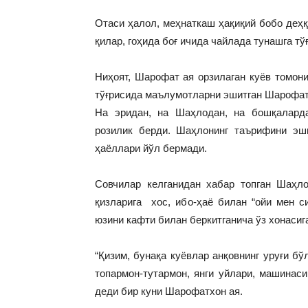
Отаси ҳалол, меҳнаткаш ҳақиқий бобо деҳқ
қилар, гоҳида боғ ичида чайлада тунашга тў
Ниҳоят, Шарофат ая орзилаган куёв томон
тўғрисида маълумотларни эшитган Шарофатх
На эридан, на Шаҳлодан, на бошқаларда
розилик берди. Шаҳлонинг таърифини эши
ҳаёллари йўл бермади.
Совчилар келганидан хабар топган Шаҳло
қизларига хос, ибо-ҳаё билан “ойи мен с
юзини кафти билан беркитганича ўз хонасига
“Қизим, бунақа куёвлар анқовнинг уруғи бў
топармон-тутармон, янги уйлари, машинаси
деди бир куни Шарофатхон ая.