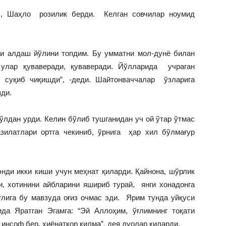
б, Шаҳло розилик берди. Келган совчилар ноумид
ни алдаш йўлини топдим. Бу умматни мол-дунё билан
 улар қуваверади, қуваверади. Йўлларида учраган
ш суқиб чиқишди”, -деди. Шайтонваччалар ўзларига
ди.
ўлдан урди. Келин бўлиб тушганидан уч ой ўтар ўтмас
зилатлари ортга чекиниб, ўрнига ҳар хил бўлмағур
нди икки киши учун меҳнат қиларди. Қайнона, шўрлик
и, хотинини айбларини яшириб турай, янги хонадонга
ғлига бу мавзуда оғиз очмас эди. Ярим тунда уйқуси
ида Яратган Эгамга: “Эй Аллоҳим, ўғлимнинг тоқати
инсоф бер, хиёнаткор қилма”, дея дуолар қиларди.