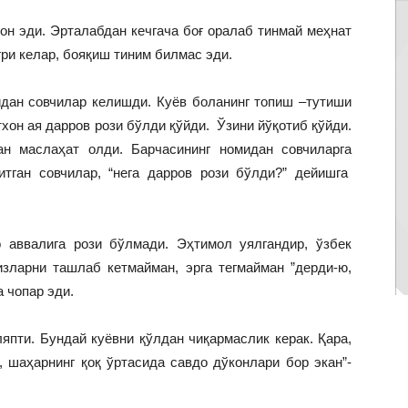
он эди. Эрталабдан кечгача боғ оралаб тинмай меҳнат
ғри келар, бояқиш тиним билмас эди.
идан совчилар келишди. Куёв боланинг топиш –тутиши
он ая дарров рози бўлди қўйди. Ўзини йўқотиб қўйди.
н маслаҳат олди. Барчасининг номидан совчиларга
тган совчилар, “нега дарров рози бўлди?” дейишга
 аввалига рози бўлмади. Эҳтимол уялгандир, ўзбек
изларни ташлаб кетмайман, эрга тегмайман ”дерди-ю,
 чопар эди.
ляпти. Бундай куёвни қўлдан чиқармаслик керак. Қара,
, шаҳарнинг қоқ ўртасида савдо дўконлари бор экан”-