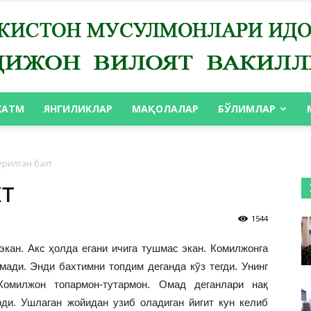
ХАТМ
ЯНГИЛИКЛАР
МАҚОЛАЛАР
БЎЛИМЛАР
АНДИЖОН
ерилган бахт
хт
1544
ВИЛОЯТ
кан. Акс ҳолда егани ичига тушмас экан. Комилжонга
тмади. Энди бахтимни топдим деганда кўз тегди. Унинг
Комилжон топармон-тутармон. Омад деганлари нақ
ди. Ушлаган жойидан узиб оладиган йигит кун келиб