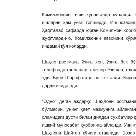
Комилжоннинг иши кўпайганда кўпайди. 
ишларни ҳам унга топширди. Иш юзасид
Ҳафталаб сафарда юрган Комилжон хориб, 
жуфтларди-ю, Комилжонни авзойини кўри
индамай қўя қоларди.
Шаҳло ростмана ўзига хон, ўзига бек бў
телефонда гаплашар, смслар ёзишар, гоҳ
эди. Буни Шарофатхон ая сезганди. Биров
дарди ичида эди.
“Одно” деган аждарҳо Шаҳлони ростмана
бўлмасин, унинг ҳаёт мазмунига айланга
оламидаги дўсти билан дилдан сухбатлар қ
ишқий муносабат қурбонига айланди. Уни к
Шаҳлони Шайтон кўчага етаклади. Бозор 