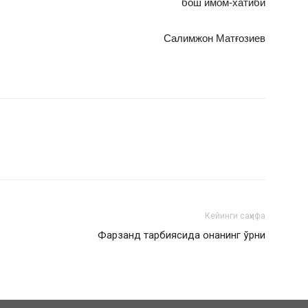
бош имом-хатиби
Салимжон Матғозиев
Кейинги саҳифа
Фарзанд тарбиясида онанинг ўрни