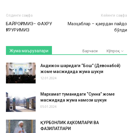
Олдинги саҳифа
Кейинги саҳифа
БАЙРОҒИМИЗ– ФАХРУ
Мазҳаблар – қаердан пайдо
ҒУРУРИМИЗ
бўлди
Жума маърузалари
Барчаси
Кўпроқ
Андижон шаҳридаги “Бош” (Девонабой)
жоме масжидида жума шукуҳи
12.01.2024
Мархамат туманидаги “Сунна” жоме
масжидида жума намози шукуҳи
05.01.2024
ҚУРБОНЛИК АҲКОМЛАРИ ВА
ФАЗИЛАТЛАРИ