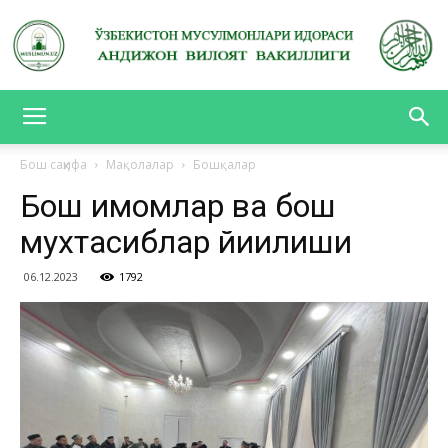
АНДИЖОН
Бош саҳифа
Мақолалар
Бошқалар
Бош имомлар ва бош
ВИЛОЯТ
мухтасиблар йиғилиши
06.12.2023
1792
ВАКИЛЛИГИ