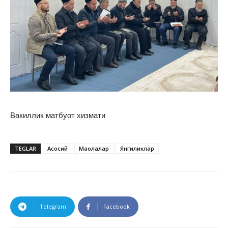
Вакиллик матбуот хизмати
TEGLAR
Асосий
Мақолалар
Янгиликлар
Telegram
Facebook