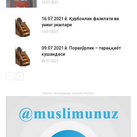
16.07.2021
16.07.2021 й. Қурбонлик фазилати ва
унинг ҳукмлари
15.07.2021
09.07.2021 й. Порахўрлик – тараққиёт
кушандаси
08.07.2021
Бизни телеграмда кузатиб боринг