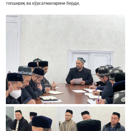
топшириқ ва кўрсатмаларини берди.