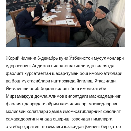
Жорий йилнинг 6-декабрь куни Ўзбекистон мусулмонлари
идорасининг Андижон вилояти вакиллигида вилоятда
фаолият кўрсатаётган шаҳар-туман бош имом-хатиблари
ва бош мухтасиблари иштирокида йиғилиш ўтказилди.
Йиғилишни олиб борган вилоят бош имом-хатиби
Мирзамақсуд домла Алимов вилоятдаги масжидларнинг
фаолият давридаги айрим камчиликлар, масжидларнинг
молиявий холатлари ҳамда имом-хатибларнинг фаолият
самарадоригини янада ошириш юзасидан нималарга
эътибор қаратиш лозимлиги юзасидан ўзининг бир қатор