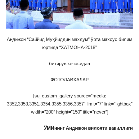
Андижон “Саййид Муҳйиддин махдум” ўрта махсус билим
юртида “ХАТМОНА-2018”
битирув кечасидан
ФОТОЛАВҲАЛАР
[su_custom_gallery source=”media:
3352,3353,3351,3354,3355,3356,3357″ limit=”7″ link=”lightbox”
width=”200″ height=”150″ title=”never”]
ЎМИнинг Андижон вилояти вакиллиги