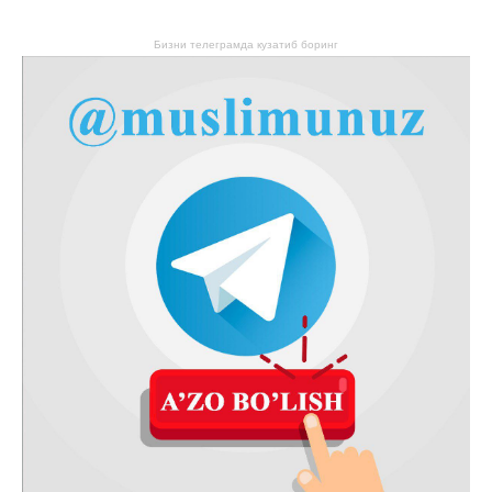
Бизни телеграмда кузатиб боринг