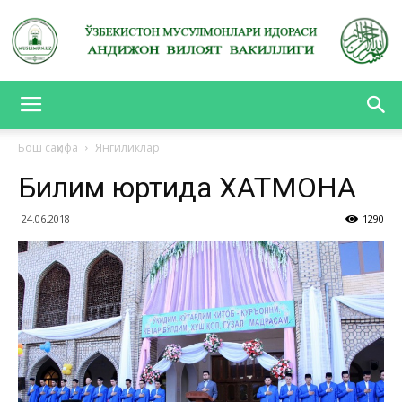
АНДИЖОН
Бош саҳифа
Янгиликлар
Билим юртида ХАТМОНА
ВИЛОЯТ
24.06.2018
1290
ВАКИЛЛИГИ