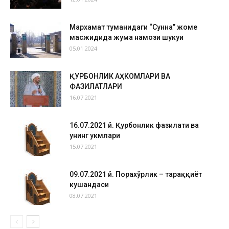
Мархамат туманидаги “Сунна” жоме
масжидида жума намози шукуҳи
05.01.2024
ҚУРБОНЛИК АҲКОМЛАРИ ВА
ФАЗИЛАТЛАРИ
16.07.2021
16.07.2021 й. Қурбонлик фазилати ва
унинг ҳукмлари
15.07.2021
09.07.2021 й. Порахўрлик – тараққиёт
кушандаси
08.07.2021