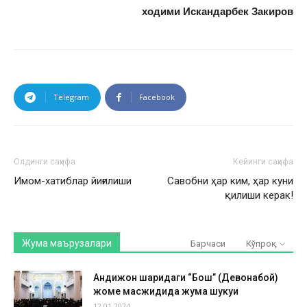
ходими Искандарбек Закиров
Telegram
Facebook
Олдинги саҳифа
Кейинги саҳифа
Имом-хатиблар йиғилиши
Савобни ҳар ким, ҳар куни
қилиши керак!
Жума маърузалари
Барчаси
Кўпроқ
Андижон шаҳридаги “Бош” (Девонабой)
жоме масжидида жума шукуҳи
12.01.2024