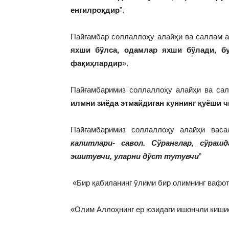
енгилроқдир
”.
Пайғамбар соллаллоҳу алайҳи ва саллам а
яхши бўлса, одамлар яхши бўлади, бу
фақиҳлардир
».
Пайғамбаримиз соллаллоҳу алайҳи ва сал
илмни зиёда этмайдиган куннинг қуёши ч
Пайғамбаримиз соллаллоҳу алайҳи васа
калитлари- савол. Сўранглар, сўраш
эшитувчи, уларни дўст тутувчи
”
«Бир қабиланинг ўлими бир олимнинг вафот
«Олим Аллоҳнинг ер юзидаги ишончли киши