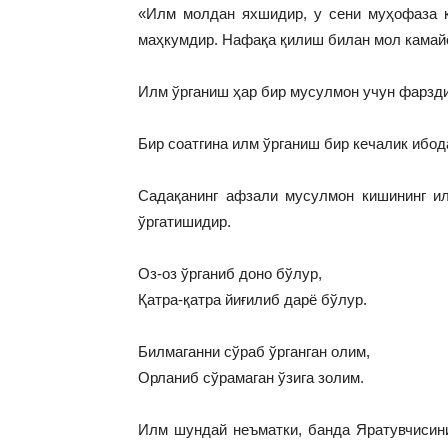
«Илм молдан яхшидир, у сени муҳофаза қ
маҳкумдир. Нафақа қилиш билан мол камайс
Илм ўрганиш ҳар бир мусулмон учун фарзди
Бир соатгина илм ўрганиш бир кечалик ибо
Садақанинг афзали мусулмон кишининг ил
ўргатишидир.
Оз-оз ўрганиб доно бўлур,
Қатра-қатра йиғилиб дарё бўлур.
Билмаганни сўраб ўрганган олим,
Орланиб сўрамаган ўзига золим.
Илм шундай неъматки, банда Яратувчисини