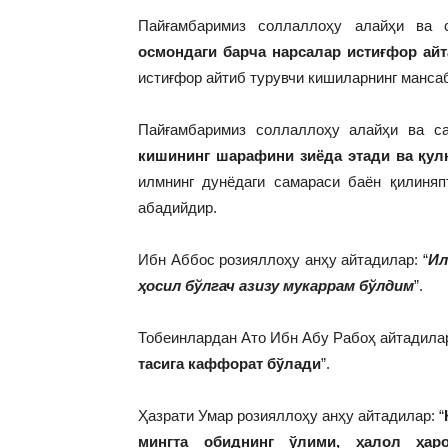
Пайғамбаримиз соллаллоҳу алайҳи ва 
осмондаги барча нарсалар истиғфор ай
истиғфор айтиб турувчи кишиларнинг манса
Пайғамбаримиз соллаллоҳу алайҳи ва с
кишининг шарафини зиёда этади ва қул
илмнинг дунёдаги самараси баён қилиняп
абадийдир.
Ибн Аббос розияллоҳу анҳу айтадилар: “
Ил
ҳосил бўлгач азизу мукаррам бўлдим
”.
Тобеинлардан Ато Ибн Абу Рабоҳ айтадилар
тасига каффорат бўлади
”.
Ҳазрати Умар розияллоҳу анҳу айтадилар: “
мингта обиднинг ўлими, ҳалол ҳар