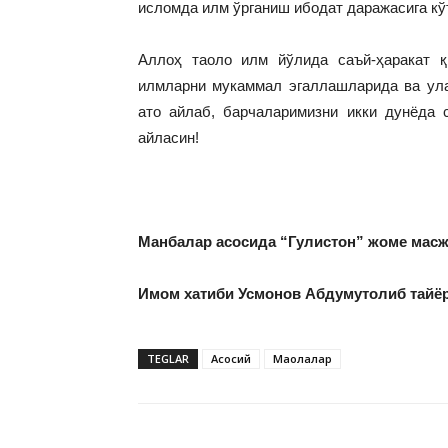
исломда илм ўрганиш ибодат даражасига кў
Аллоҳ таоло илм йўлида саъй-ҳаракат қ
илмларни мукаммал эгаллашларида ва ула
ато айлаб, барчаларимизни икки дунёда
айласин!
Манбалар асосида “Гулистон” жоме мас
Имом хатиби Усмонов Абдумутолиб тайё
TEGLAR
Асосий
Мақолалар