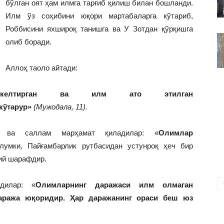
бўлган оят ҳам илмга тарғиб қилиш билан бошланди.
ВАКИЛЛИГИ
Илм ўз соҳибини юқори мартабаларга кўтариб,
Роббисини яхшироқ танишга ва У Зотдан қўрқишга
олиб боради.
Аллоҳ таоло айтади:
келтирган ва илм ато этилган
 кўтарур»
(Мужодала, 11).
 ва саллам марҳамат қиладилар: «
Олимлар
лумки, Пайғамбарлик рутбасидан устунроқ ҳеч бир
лий шарафдир.
дилар: «
Олимларнинг даражаси илм олмаган
аража юқоридир. Ҳар даражанинг ораси беш юз