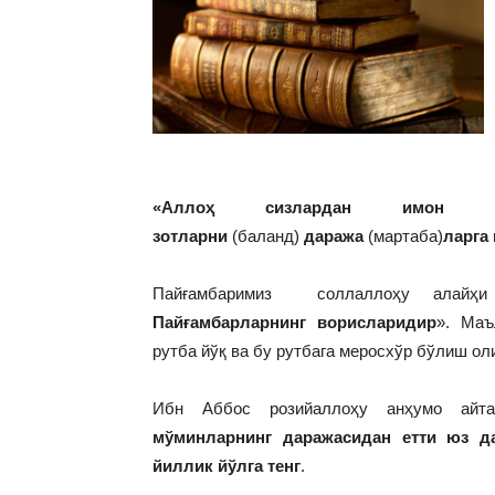
«Аллоҳ сизлардан имон 
зотларни
(баланд)
даража
(мартаба)
ларга
Пайғамбаримиз соллаллоҳу алайҳи
Пайғамбарларнинг ворисларидир
». Маъ
рутба йўқ ва бу рутбага меросхўр бўлиш о
Ибн Аббос розийаллоҳу анҳумо айта
мўминларнинг даражасидан етти юз д
йиллик йўлга тенг
.