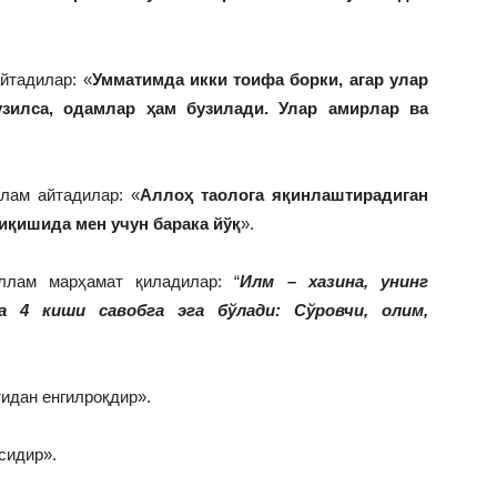
йтадилар: «
Умматимда икки тоифа борки, агар улар
зилса, одамлар ҳам бузилади. Улар амирлар ва
лам айтадилар: «
Аллоҳ таолога яқинлаштирадиган
иқишида мен учун барака йўқ
».
ллам марҳамат қиладилар: “
Илм – хазина, унинг
да 4 киши савобга эга бўлади: Сўровчи, олим,
идан енгилроқдир».
сидир».