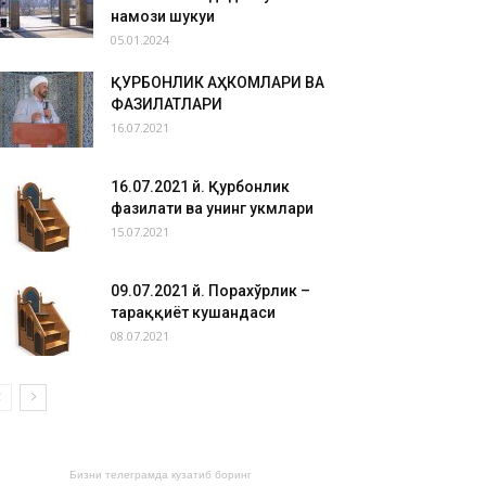
намози шукуҳи
05.01.2024
ҚУРБОНЛИК АҲКОМЛАРИ ВА
ФАЗИЛАТЛАРИ
16.07.2021
16.07.2021 й. Қурбонлик
фазилати ва унинг ҳукмлари
15.07.2021
09.07.2021 й. Порахўрлик –
тараққиёт кушандаси
08.07.2021
Бизни телеграмда кузатиб боринг