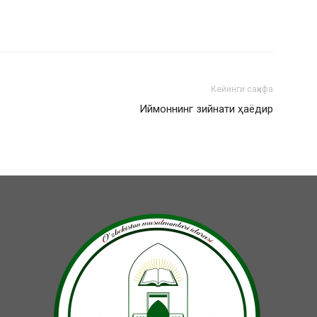
Кейинги саҳифа
Иймоннинг зийнати ҳаёдир