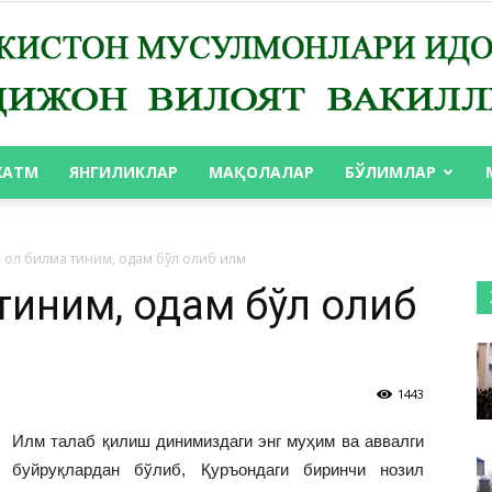
ХАТМ
ЯНГИЛИКЛАР
МАҚОЛАЛАР
БЎЛИМЛАР
АНДИЖОН
 ол билма тиним, одам бўл олиб илм
тиним, одам бўл олиб
ВИЛОЯТ
1443
Илм талаб қилиш динимиздаги энг муҳим ва аввалги
буйруқлардан бўлиб, Қуръондаги биринчи нозил