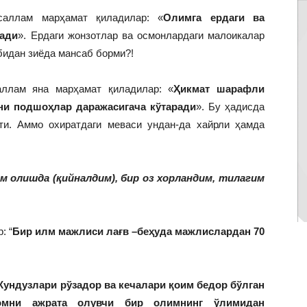
саллам марҳамат қиладилар: «
Олимга ердаги ва
тади
». Ердаги жонзотлар ва осмонлардаги малоикалар
бидан зиёда мансаб борми?!
аллам яна марҳамат қиладилар: «
Ҳикмат шарафли
ни подшоҳлар даражасигача кўтаради
». Бу ҳадисда
ти. Аммо охиратдаги меваси ундан-да хайрли ҳамда
м олишда (қийналдим), бир оз хорландим, тилагим
: “
Бир илм мажлиси лағв –беҳуда мажлислардан 70
Кундузлари рўзадор ва кечалари қоим бедор бўлган
омни ажрата олувчи бир олимнинг ўлимидан