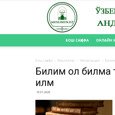
БОШ САҲИФА
ОНЛАЙН 
Бош саҳифа
Мақолалар
Имомлардан
Билим
Билим ол билма 
илм
10.01.2020