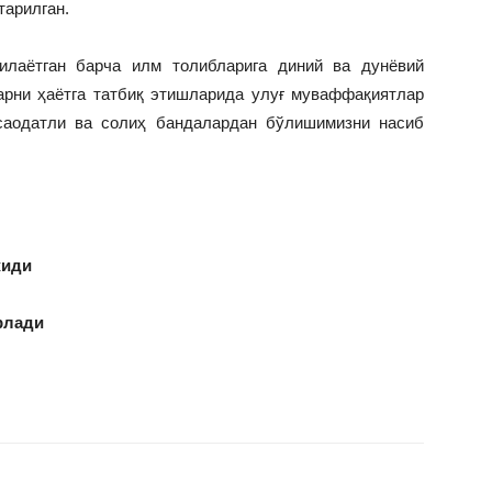
тарилган.
илаётган барча илм толибларига диний ва дунёвий
рни ҳаётга татбиқ этишларида улуғ муваффақиятлар
 саодатли ва солиҳ бандалардан бўлишимизни насиб
жиди
рлади