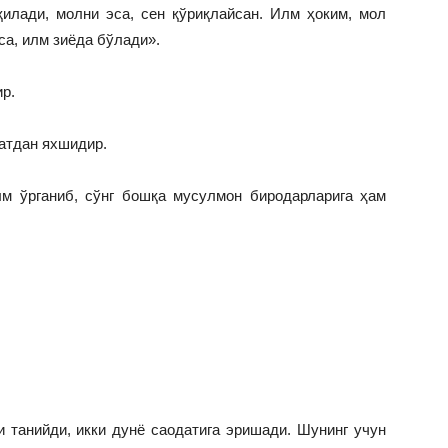
илади, молни эса, сен қўриқлайсан. Илм ҳоким, мол
а, илм зиёда бўлади».
р.
датдан яхшидир.
м ўрганиб, сўнг бошқа мусулмон биродарларига ҳам
 танийди, икки дунё саодатига эришади. Шунинг учун