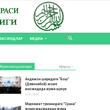
МАСЖИДЛАР
МЕДИА
Жума маърузалари
Кўпроқ
Андижон шаҳридаги “Бош”
(Девонабой) жоме
масжидида жума шукуҳи
12.01.2024
Мархамат туманидаги “Сунна”
жоме масжидида жума