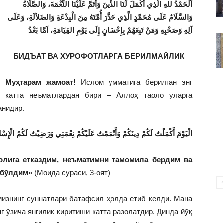
اَلْحَمْدُ للهِ الَّذِي أَكْمَلَ لَنَا الدِّينَ وَأَتَمَّ عَلَيْنَا النِّعْمَةَ، وَالصَّلَاةُ
ВАКИЛЛИГИ
وَالسَّلَامُ عَلَى مُحَمَّدٍ الَّذِي ح
ذَّرَ أُمَّتَهُ مِنَ الْبِد
عَةِ وَالضَلاَلَةِ، وَعَلَى
آلِهِ وَصَحْبِهِ وَمَنْ تَبِعَهُمْ بِإِحْسَانٍ إِلَى يَوْمِ القِيَامَةِ، اَمَّا بَعْدُ
БИДЪАТ ВА ХУРОФОТЛАРГА БЕРИЛМАЙЛИК
Муҳтарам жамоат!
Ислом умматига берилган энг
катта неъматлардан бири – Аллоҳ таоло уларга
анидир.
الْيَوْمَ أَكْمَلْتُ لَكُمْ دِينَكُمْ وَأَتْمَمْتُ عَلَيْكُمْ نِعْمَتِي وَرَضِيْتُ لَكُمُ الْإِسْلاَ
молига етказдим, неъматимни тамомила бердим ва
и бўлдим»
(Моида сураси, 3-оят).
мизнинг суннатлари батафсил ҳолда етиб келди. Мана
 ўзича янгилик киритиши катта разолатдир. Динда йўқ