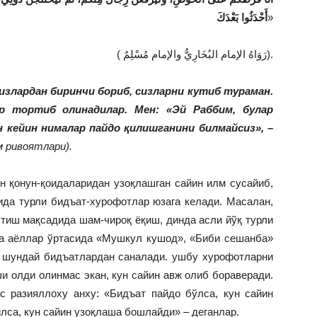
أَحْدَثُوا بَعْدَكَ
»
( رَوَاهُ الإمام البُخَارِيُّ والإمام مُسْلِمٌ).
сизлардан биринчи бориб, сизларни кутиб тураман.
 тортиб олинадилар. Мен: «Эй Раббим, булар
н кейин нималар пайдо қилишганини билмайсиз»,
–
 ривоятлари).
н қонун-қоидаларидан узоқлашган сайин илм сусайиб,
ида турли бидъат-хурофотлар юзага келади. Масалан,
этиш мақсадида шам-чироқ ёқиш, динда асли йўқ турли
са аёллар ўртасида «Мушкул кушод», «Биби сешанба»
а шундай бидъатлардан саналади. ушбу хурофотларни
 олди олинмас экан, кун сайин авж олиб бораверади.
 разияллоху анху: «Бидъат пайдо бўлса, кун сайин
лса, кун сайин узоқлаша бошлайди» – деганлар.