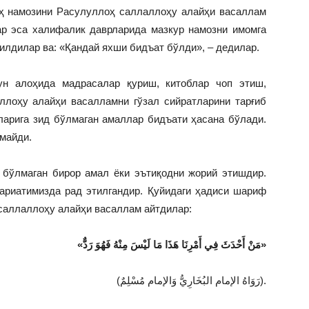
еҳ намозини Расулуллоҳ саллаллоҳу алайҳи васаллам
ар эса халифалик даврларида мазкур намозни имомга
илдилар ва: «Қандай яхши бидъат бўлди», – дедилар.
ун алоҳида мадрасалар қуриш, китоблар чоп этиш,
ллоҳу алайҳи васалламни гўзал сийратларини тарғиб
ларига зид бўлмаган амаллар бидъати ҳасана бўлади.
амайди.
 бўлмаган бирор амал ёки эътиқодни жорий этишдир.
ариатимизда рад этилгандир. Қуйидаги ҳадиси шариф
саллаллоҳу алайҳи васаллам айтдилар:
«مَنْ أَحْدَثَ فِي أَمْرِنَا هَذَا مَا لَيْسَ مِنْهُ فَهُوَ رَدٌّ»
(رَوَاهُ الإمام البُخَارِيُّ وَالإمام مُسْلِمٌ).