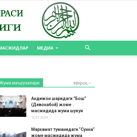
МАСЖИДЛАР
МЕДИА
Жума маърузалари
Кўпроқ
Андижон шаҳридаги “Бош”
(Девонабой) жоме
масжидида жума шукуҳи
12.01.2024
Мархамат туманидаги “Сунна”
жоме масжидида жума