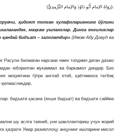
(رَوَاهُ الإمام أَبُو دَاوُدَ وَالإمام التِّرْمِذِيُّ).
юрувчи, ҳидоят топган хулафоларимнинг йўлини
шлагандек, маҳкам ушланглар. Динга янгиликлар
р қандай бидъат
–
залолатдир»
(Имом Абу Довуд ва
инг Расули билмаган нарсани «мен топдим» деган даъво
нидан юборилган мукаммал ва баркамол диндир. Биз
г моҳиятини тўғри англаб етиб, ҳаётимизга татбиқ
 қилмасликдир.
лар: бидъати ҳасана (яхши бидъат) ва бидъати саййиа
мални шу аслга таяниб, уни шакллантириш учун жорий
га ҳазрати Умар разияллоҳу анҳунинг ишларини мисол