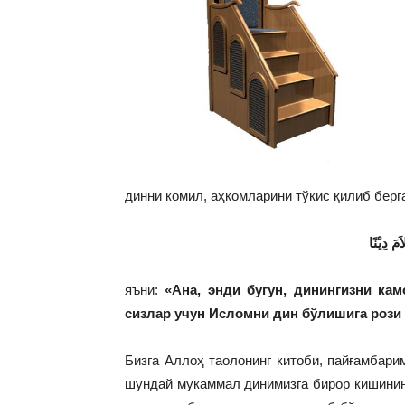
динни комил, аҳкомларини тўкис қилиб берг
مَ دِيْنًا
яъни:
«Ана, энди бугун, динингизни ка
сизлар учун Исломни дин бўлишига роз
Бизга Аллоҳ таолонинг китоби, пайғамбари
шундай мукаммал динимизга бирор кишининг