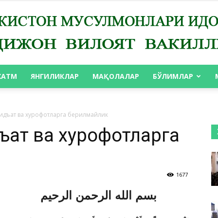
ХАТМ
ЯНГИЛИКЛАР
МАҚОЛАЛАР
БЎЛИМЛАР
АНДИЖОН
 Бидъат ва хурофотларга берилмайлик
дъат ва хурофотларга
ВИЛОЯТ
1677
بسم الله الرحمن الرحيم