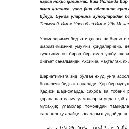
нарса ноқис қилинмас. Ким Исломда бир
амал қилинса, унга ўша одатнинг гуно
бўлур. Бунда уларнинг гуноҳларидан б
Термизий, Имом Насоий ва Имом Ибн Можал
Уламоларимиз бидъати ҳасана ва бидъати с
шариатимизнинг умумий қоидаларидир, д
кузатилмаган бирор бир амал ушбу шари
бидъат саналмайди. Аксинча, мақталган, ях
Шариатимизга зид бўлган ёхуд унга асосл
бошловчи бидъат саналади. Ҳар бир мусу
Ҳадиси шарифларда, саҳоба ва тобеин р
қораланган ва мусулмонларни ундан қайта
муҳаққиқ уламолар томонидан таъкидл
саллаллоҳу алайҳи васаллам шундай деган
«
ي، فَأَقُولُ: يَا رَبِّ أَصْحَابى فَيُقَالُ: إِنَّكَ لاَ تَدْرِي مَا