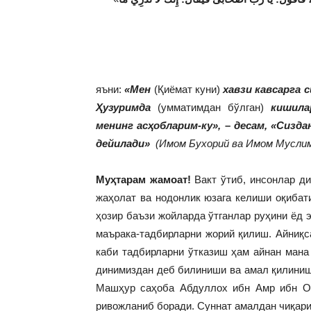
яъни:
«Мен
(Қиёмат куни)
хавзи кавсарга 
Ҳузуримда
(умматимдан бўлган)
кишилар
менинг асҳобларим-ку»,
–
десам, «Сизда
дейилади
»
(Имом Бухорий ва Имом Муслим
Муҳтарам жамоат!
Вакт ўтиб, инсонлар ди
жаҳолат ва нодонлик юзага келиши оқибат
ҳозир баъзи жойларда ўтганлар руҳини ёд 
маърака-тадбирларни жорий қилиш. Айниқ
каби тадбирларни ўтказиш ҳам айнан ман
динимиздан деб билиниши ва амал қилиниши
Машҳур саҳоба Абдуллох ибн Амр ибн Ос
ривожланиб боради. Суннат амалдан чиқари