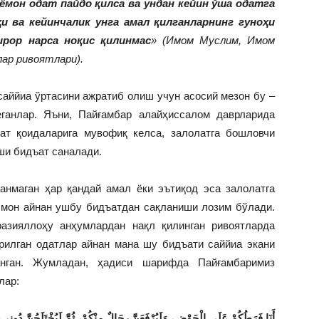
 ёмон одат пайдо қилса ва ундан кейин ўша одатга
ҳи ва кейинчалик унга амал қилганларнинг гуноҳи
ирор нарса ноқис қилинмас
»
(Имом Муслим, Имом
ар ривоятлари).
аййиа ўртасини ажратиб олиш учун асосий мезон бу –
еганлар. Яъни, Пайғамбар алайҳиссалом даврларида
ат қоидаларига мувофиқ келса, залолатга бошловчи
ши бидъат саналади.
анмаган ҳар қандай амал ёки эътиқод эса залолатга
лмон айнан ушбу бидъатдан сақланиши лозим бўлади.
азияллоҳу анҳумлардан нақл қилинган ривоятларда
рилган одатлар айнан мана шу бидъати саййиа экани
анган. Жумладан, ҳадиси шарифда Пайғамбаримиз
лар:
أَنَا فَرَطُكُمْ عَلَى الْحَوْضِ، وَلَيُرْفَعَنَّ رِجَالٌ مِنْكُمْ، ثُمَّ لَيُخْتَلَجُنَّ دُونِ