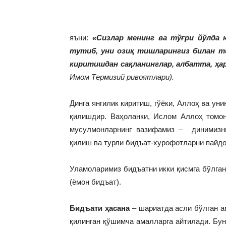
яъни:
«Сизлар менинг ва тўғри йўлда 
тутиб, уни озиқ тишларингиз билан ти
киритишдан сақланинглар, албатта, ҳа
Имом Термизий ривоятлари).
Динга янгилик киритиш, гўёки, Аллоҳ ва ун
қилишдир. Ваҳоланки, Ислом Аллоҳ томо
мусулмонларнинг вазифамиз – динимизнин
қилиш ва турли бидъат-хурофотларни пайдо
Уламоларимиз бидъатни икки қисмга бўлган
(ёмон бидъат).
Бидъати ҳасана
– шариатда асли бўлган а
қилинган қўшимча амалларга айтилади. Бун