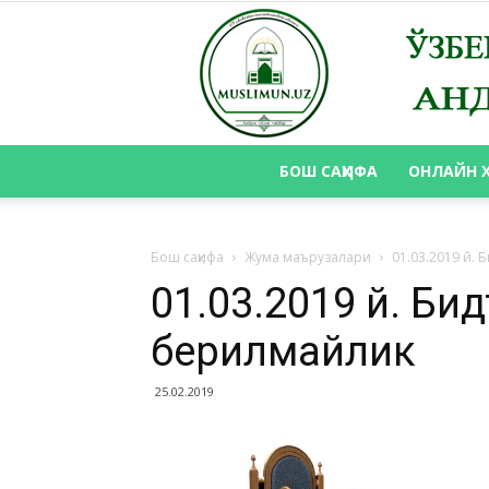
БОШ САҲИФА
ОНЛАЙН 
Бош саҳифа
Жума маърузалари
01.03.2019 й.
01.03.2019 й. Би
берилмайлик
25.02.2019