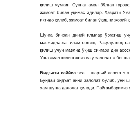
қилиш мумкин. Суннат амал бўлган таров
жамоат билан ўқимас эдилар. Ҳазрати Ум
иқтидо қилиб, жамоат билан ўқишни жорий қ
Шунга биноан диний илмлар ўргатиш уч
масжидларга гилам солиш, Расулуллоҳ са
қилиш учун мавлид ўқиш сингари дин асос
Унга амал қилиш жоиз ва у залолатга бошл
Бидъати саййиа
эса – шаръий асосга эга
Бундай бидъат айни залолат бўлиб, уни ш
ҳам шунга далолат қилади. Пайғамбаримиз 