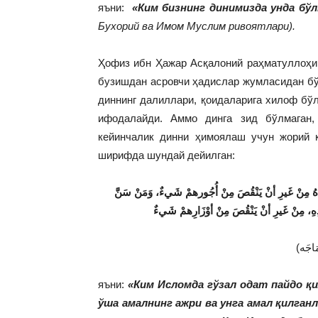
яъни:
«Ким бизнинг динимизда унда бўл
Бухорий ва Имом Муслим ривоятлари).
Ҳофиз ибн Ҳажар Асқалоний раҳматуллоҳи 
бузишдан асровчи ҳадислар жумласидан бўл
диннинг далиллари, қоидаларига хилоф бўл
ифодалайди. Аммо динга зид бўлмаган,
кейинчалик динни ҳимоялаш учун жорий 
ширифда шундай дейилган:
ْدَهُ مِنْ غَيرِ أنْ يَنْقُصَ مِنْ أُجُورهمْ شَيءٌ، وَمَنْ سَنَّ
عْدِهِ، مِنْ غَيرِ أنْ يَنْقُصَ مِنْ أوْزَارِهمْ شَيءٌ
яъни:
«Ким Исломда гўзал одат пайдо қи
ўша амалнинг ажри ва унга амал қилган