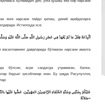
«қилмаса бўлмайди» деб, унга қўшиш ёки бир нарсани
ан янги нарсани пайдо қилиш, диний ақийдаларга
илдиради. Истилоҳда эса:
اَلْبِدْعَةُ فِعْلُ مَا لَمْ يُعْهَدْ فِي عَصْرِ رَسُولِ اللَّهِ صَلَّى اللَّهُ عَلَيْهِ وَسَلَّم
 васалламнинг даврларида бўлмаган нарсани амалга
рда бўлсин, асри саодатда учрамаган, балки,
ллар бидъат ҳисобланар экан. Бу ҳақда Расулуллоҳ
лар:
ضَلالَةٌ»