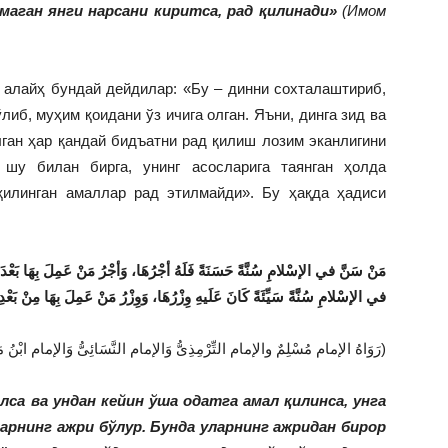
маган янги нарсани киритса, рад қилинади»
(Имом
алайҳ бундай дейдилар: «Бу – динни сохталаштириб,
иб, муҳим қоидани ўз ичига олган. Яъни, динга зид ва
ган ҳар қандай бидъатни рад қилиш лозим эканлигини
 шу билан бирга, унинг асосларига таянган ҳолда
қилинган амаллар рад этилмайди». Бу ҳақда ҳадиси
مَنْ سَنَّ في الإسْلامِ سُنَّةً حَسَنَةً فَلَهُ أجْرُهَا، وَأجْرُ مَنْ عَمِلَ بِهَا بَع
في الإسْلامِ سُنَّةً سَيِّئَةً كَانَ عَلَيهِ وِزْرُهَا، وَوِزْرُ مَنْ عَمِلَ بِهَا مِنْ بَ
(رَوَاهُ الإمام مُسْلِمٌ والإمام التِّرْمِذِىُّ وَالإمام النَّسَائِىُّ وَالإمام ابْنُ مَاجَه)
лса ва ундан кейин ўша одатга амал қилинса, унга
ларнинг ажри бўлур. Бунда уларнинг ажридан бирор