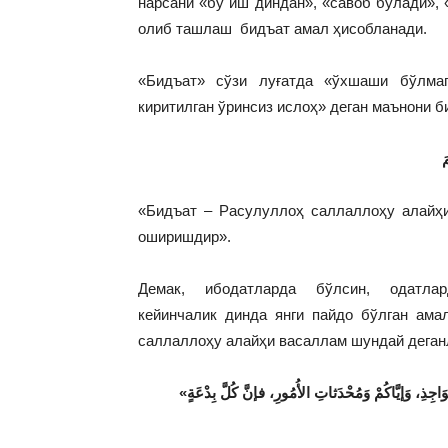
нарсани «бу иш диндан», «савоб бўлади», 
олиб ташлаш бидъат амал ҳисобланади.
«Бидъат» сўзи луғатда «ўхшаши бўлмаг
киритилган ўринсиз ислоҳ» деган маънони б
َ
«Бидъат – Расулуллоҳ саллаллоҳу алайҳи
оширишдир».
Демак, ибодатларда бўлсин, одатла
кейинчалик динда янги пайдо бўлган ама
саллаллоҳу алайҳи васаллам шундай деган
«عَليْكُمْ بِسُنَّتِي وَسُنَّةِ الخُلَفَاءِ الرَّاشِدِيْنَ المَهْدِيِّينَ، عَضُّوا عَلَيْها بالنَّوَاجِذِ، وَإيَّاكُمْ وَمُحْدَثاتِ الأُمُورِ، فإنَّ كُلَّ بِدْعَةٍ