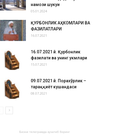
намози шукуҳи
05.01.2024
ҚУРБОНЛИК АҲКОМЛАРИ ВА
ФАЗИЛАТЛАРИ
16.07.2021
16.07.2021 й. Қурбонлик
фазилати ва унинг ҳукмлари
15.07.2021
09.07.2021 й. Порахўрлик –
тараққиёт кушандаси
08.07.2021
Бизни телеграмда кузатиб боринг