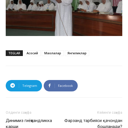
TEGLAR
Асосий
Мақолалар
Янгиликлар
Telegram
Facebook
Олдинги саҳифа
Кейинги саҳифа
Динимиз гиёҳвандликка
Фарзанд тарбияси қачондан
қарши
бошланади?