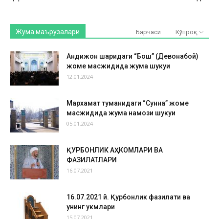
Жума маърузалари
Барчаси
Кўпроқ
Андижон шаҳридаги “Бош” (Девонабой)
жоме масжидида жума шукуҳи
12.01.2024
Мархамат туманидаги “Сунна” жоме
масжидида жума намози шукуҳи
05.01.2024
ҚУРБОНЛИК АҲКОМЛАРИ ВА
ФАЗИЛАТЛАРИ
16.07.2021
16.07.2021 й. Қурбонлик фазилати ва
унинг ҳукмлари
15.07.2021