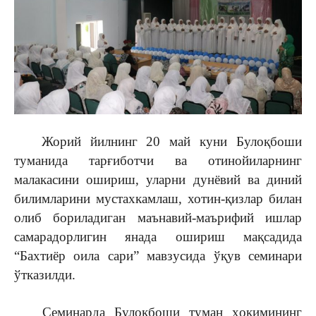
Жорий йилнинг 20 май куни Булоқбоши
туманида тарғиботчи ва отинойиларнинг
малакасини ошириш, уларни дунёвий ва диний
билимларини мустахкамлаш, хотин-қизлар билан
олиб бориладиган маънавий-маърифий ишлар
самарадорлигин янада ошириш мақсадида
“Бахтиёр оила сари” мавзусида ўқув семинари
ўтказилди.
Семинарда Булоқбоши туман ҳокимининг