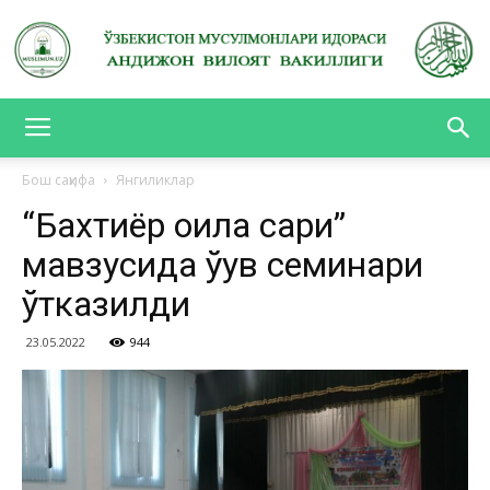
АНДИЖОН
Бош саҳифа
Янгиликлар
“Бахтиёр оила сари”
ВИЛОЯТ
мавзусида ўқув семинари
ўтказилди
ВАКИЛЛИГИ
23.05.2022
944