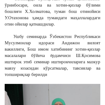
ўринбосари, оила ва хотин-қизлар бўлими
бошлиғи Х.Холматова, туман бош отинойиси
У.Отахонова ҳамда тумандаги маҳаллалардаги
отин ойилар қатнашдилар.
Ушбу семинарда Ўзбекистон Республикаси
Мусулмонлар идораси Андижон вилоят
вакиллиги, Бош имом хатибининг хотин-қизлар
масалалари бўйича ёрдамчиси Ш.Қосимова
иштирок этиб семинар иштирокчиларига мазкур
мавзу юзасидан кўрсатмалар, тавсиялар ва
топшириқлар берилди