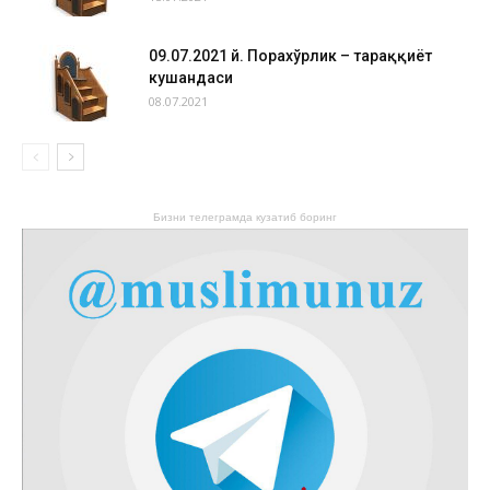
09.07.2021 й. Порахўрлик – тараққиёт
кушандаси
08.07.2021
Бизни телеграмда кузатиб боринг