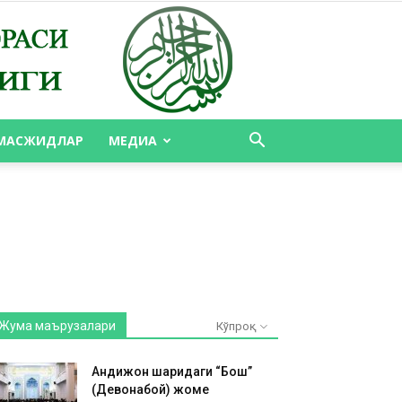
МАСЖИДЛАР
МЕДИА
Жума маърузалари
Кўпроқ
Андижон шаҳридаги “Бош”
(Девонабой) жоме