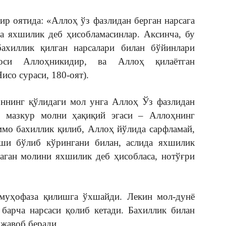
ир оятида: «Аллоҳ ўз фазлидан берган нарсага
га яхшилик деб ҳисобламасинлар. Аксинча, бу
ахиллик қилган нарсалари билан бўйинлари
оси Аллоҳникидир, ва Аллоҳ қилаётган
исо сураси, 180-оят).
оннинг қўлидаги мол унга Аллоҳ Ўз фазлидан
 мазкур молни ҳақиқий эгаси – Аллоҳнинг
ммо бахиллик қилиб, Аллоҳ йўлида сарфламай,
хши бўлиб кўрингани билан, аслида яхшилик
аган молини яхшилик деб ҳисобласа, нотўғри
муҳофаза қилишга ўхшайди. Лекин мол-дунё
 барча нарсаси қолиб кетади. Бахиллик билан
 жавоб беради.