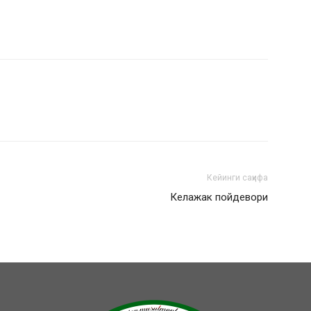
Кейинги саҳифа
Келажак пойдевори