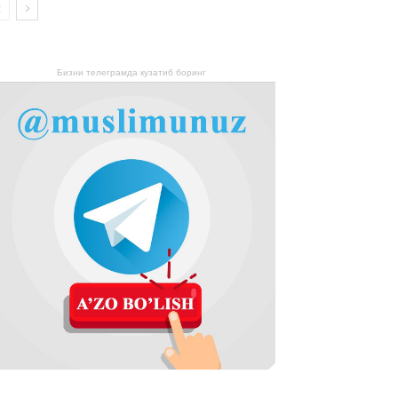
Бизни телеграмда кузатиб боринг