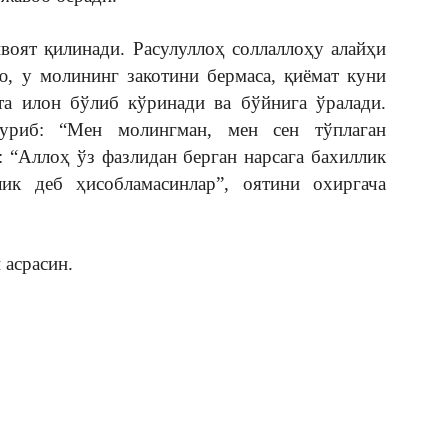
воят қилинади. Расулуллоҳ соллаллоҳу алайҳи
ю, у молининг закотини бермаса, қиёмат куни
та илон бўлиб кўринади ва бўйнига ўралади.
уриб: “Мен молингман, мен сен тўплаган
: “Аллоҳ ўз фазлидан берган нарсага бахиллик
ик деб ҳисобламасинлар”, оятини охиргача
 асрасин.