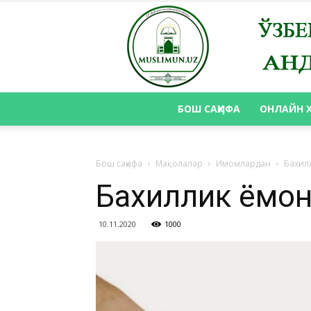
БОШ САҲИФА
ОНЛАЙН 
Бош саҳифа
Мақолалар
Имомлардан
Бахил
Бахиллик ёмон
10.11.2020
1000