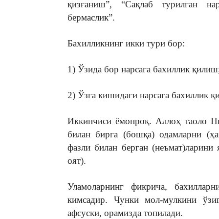
қизғаниш”, “Сақлаб турилган на
бермаслик”.
Бахилликнинг икки тури бор:
1) Ўзида бор нарсага бахиллик қилиш
2) Ўзга кишидаги нарсага бахиллик қ
Иккинчиси ёмонроқ. Аллоҳ таоло Ни
билан бирга (бошқа) одамларни (ҳ
фазли билан берган (неъмат)ларини 
оят).
Уламоларнинг фикрича, бахилларн
кимсадир. Чунки мол-мулкини ўзиг
афсуски, орамизда топилади.