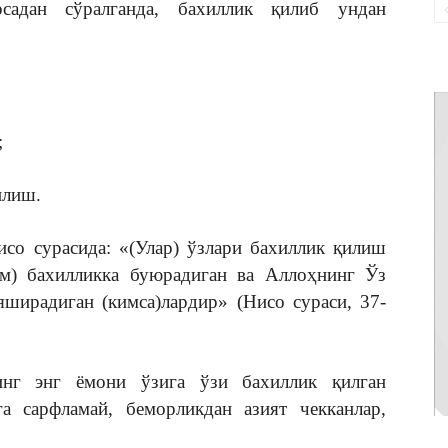
рсадан сўралганда, бахиллик қилиб ундан
;
илиш.
со сурасида: «(Улар) ўзлари бахиллик қилиш
ам) бахилликка буюрадиган ва Аллоҳнинг Ўз
яширадиган (кимса)лардир» (Нисо сураси, 37-
инг энг ёмони ўзига ўзи бахиллик қилган
а сарфламай, беморликдан азият чекканлар,