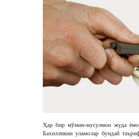
Ҳар бир мўмин-мусулмон жуда ёмон
Бахилликни уламолар бундай таъри