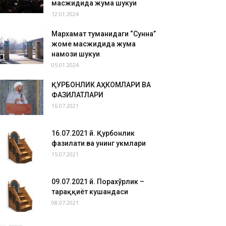
масжидида жума шукуҳи
12.01.2024
Мархамат туманидаги “Сунна”
жоме масжидида жума
намози шукуҳи
05.01.2024
ҚУРБОНЛИК АҲКОМЛАРИ ВА
ФАЗИЛАТЛАРИ
16.07.2021
16.07.2021 й. Қурбонлик
фазилати ва унинг ҳукмлари
15.07.2021
09.07.2021 й. Порахўрлик –
тараққиёт кушандаси
08.07.2021