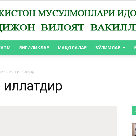
ХАТМ
ЯНГИЛИКЛАР
МАҚОЛАЛАР
БЎЛИМЛАР
АНДИЖОН
лик ёмон иллатдир
 иллатдир
ВИЛОЯТ