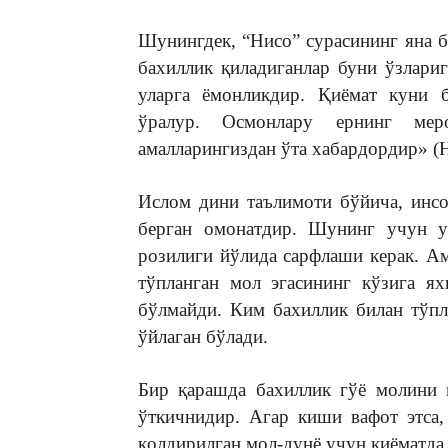
Шунингдек, “Нисо” сурасининг яна б
бахиллик қиладиганлар буни ўзлари
уларга ёмонликдир. Қиёмат куни б
ўралур. Осмонлару ернинг мер
амалларингиздан ўта хабардордир» (Н
Ислом дини таълимоти бўйича, инс
берган омонатдир. Шунинг учун у
розилиги йўлида сарфлаши керак. А
тўпланган мол эгасининг кўзига я
бўлмайди. Ким бахиллик билан тўпл
ўйлаган бўлади.
Бир қарашда бахиллик гўё молини 
ўткичнидир. Агар киши вафот этса,
қолдирилган мол-дунё учун қиёматда