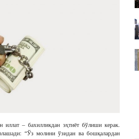
ВАКИЛЛИГИ
 иллат – бахилликдан эҳтиёт бўлиши керак.
флашади: “Ўз молини ўзидан ва бошқалардан