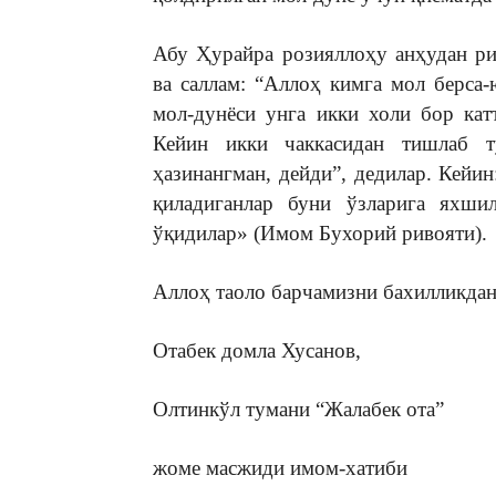
Абу Ҳурайра розияллоҳу анҳудан ри
ва саллам: “Аллоҳ кимга мол берса-
мол-дунёси унга икки холи бор кат
Кейин икки чаккасидан тишлаб т
ҳазинангман, дейди”, дедилар. Кейин
қиладиганлар буни ўзларига яхшил
ўқидилар» (Имом Бухорий ривояти).
Аллоҳ таоло барчамизни бахилликдан
Отабек домла Хусанов,
Олтинкўл тумани “Жалабек ота”
жоме масжиди имом-хатиби