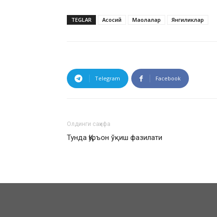
TEGLAR
Асосий
Мақолалар
Янгиликлар
Telegram
Facebook
Олдинги саҳифа
Тунда Қуръон ўқиш фазилати