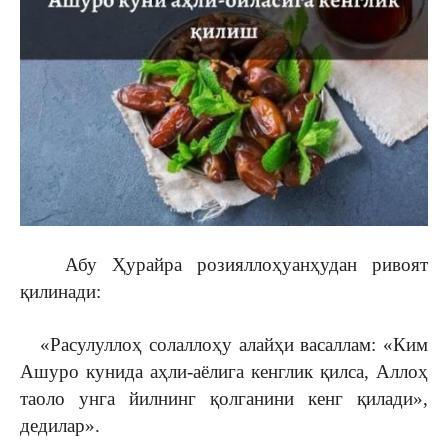
Абу Ҳурайра розияллоҳуанҳудан ривоят
қилинади:
«Расулуллоҳ солаллоҳу алайҳи васаллам: «Ким
Ашуро кунида аҳли-аёлига кенглик қилса, Аллоҳ
таоло унга йилнинг қолганини кенг қилади»,
дедилар».