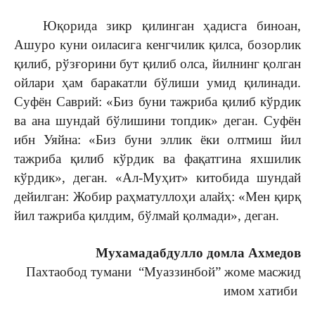
Юқорида зикр қилинган ҳадисга биноан,
Ашуро куни оиласига кенгчилик қилса, бозорлик
қилиб, рўзғорини бут қилиб олса, йилнинг қолган
ойлари ҳам баракатли бўлиши умид қилинади.
Суфён Саврий: «Биз буни тажриба қилиб кўрдик
ва ана шундай бўлишини топдик» деган. Суфён
ибн Уяйна: «Биз буни эллик ёки олтмиш йил
тажриба қилиб кўрдик ва фақатгина яхшилик
кўрдик», деган. «Ал-Муҳит» китобида шундай
дейилган: Жобир раҳматуллоҳи алайҳ: «Мен қирқ
йил тажриба қилдим, бўлмай қолмади», деган.
Мухамадабдулло домла Ахмедов
Пахтаобод тумани “Муаззинбой” жоме масжид
имом хатиби