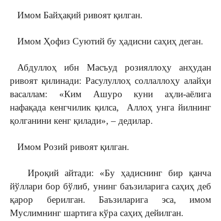
Имом Байҳақий ривоят қилган.
Имом Ҳофиз Суютий бу ҳадисни саҳиҳ деган.
Абдуллоҳ ибн Масъуд розияллоҳу анҳудан
ривоят қилинади: Расулуллоҳ соллаллоҳу алайҳи
васаллам: «Ким Ашуро куни аҳли-аёлига
нафақада кенгчилик қилса, Аллоҳ унга йилнинг
қолганини кенг қилади», – дедилар.
Имом Розий ривоят қилган.
Ироқий айтади: «Бу ҳадиснинг бир қанча
йўллари бор бўлиб, унинг баъзиларига саҳиҳ деб
қарор берилган. Баъзиларига эса, имом
Муслимнинг шартига кўра саҳиҳ дейилган.