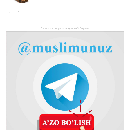
Бизни телеграмда кузатиб боринг