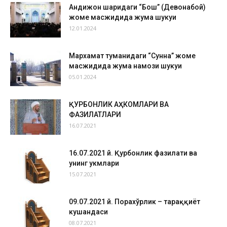
Андижон шаҳридаги “Бош” (Девонабой)
жоме масжидида жума шукуҳи
12.01.2024
Мархамат туманидаги “Сунна” жоме
масжидида жума намози шукуҳи
05.01.2024
ҚУРБОНЛИК АҲКОМЛАРИ ВА
ФАЗИЛАТЛАРИ
16.07.2021
16.07.2021 й. Қурбонлик фазилати ва
унинг ҳукмлари
15.07.2021
09.07.2021 й. Порахўрлик – тараққиёт
кушандаси
08.07.2021