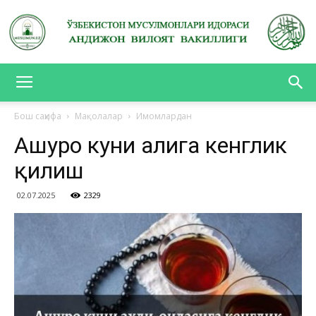
АНДИЖОН
Бош саҳифа
Мақолалар
Имомлардан
Ашуро куни аҳлига кенглик
ВИЛОЯТ
қилиш
02.07.2025
2329
ВАКИЛЛИГИ