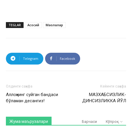
TEGLAR
Асосий
Мақолалар
Telegram
Facebook
Олдинги саҳифа
Кейинги саҳифа
Аллоҳнинг суйган бандаси
МАЗХАБСИЗЛИК-
бўламан десангиз!
ДИНСИЗЛИККА ЙЎЛ
Жума маърузалари
Барчаси
Кўпроқ