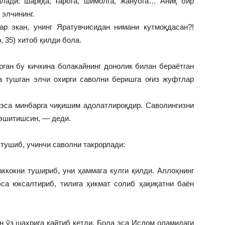
лади: шарққа, ғарбга, шимолга, жанубга… Аниқ бир
 элчининг.
ар экан, унинг Яратувчисидан нимани кутмоқдасан?!
 35) хитоб қилди бола.
ган бу кичкина болакайнинг донолик билан бераётган
а тушган элчи охирги саволни беришга оғиз жуфтлар
 эса минбарга чиқишим адолатлироқдир. Саволингизни
 эшитишсин, — деди.
тушиб, учинчи саволни такрорлади:
ккокни тушириб, уни ҳаммага кулги қилди. Аллоҳнинг
эса юксалтириб, тилига ҳикмат солиб ҳақиқатни баён
н ўз шаҳрига қайтиб кетди. Бола эса Ислом оламидаги