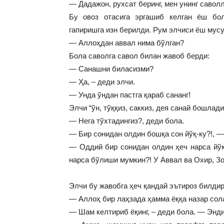
— Дадажон, рухсат беринг, мен унинг савол
Бу овоз отасига эргашиб келган ёш бол
гапиришга изн берилди. Рум элчиси ёш мус
— Аллоҳдан аввал нима бўлган?
Бола саволга савол билан жавоб берди:
— Санашни биласизми?
— Ҳа, – деди элчи.
— Унда ўндан пастга қараб сананг!
Элчи “ўн, тўққиз, саккиз, дея санай бошлади
— Нега тўхтадингиз?, деди бола.
— Бир сонидан олдин бошқа сон йўқ-ку?!, —
— Оддий бир сонидан олдин ҳеч нарса йўқ
нарса бўлиши мумкин?! У Аввал ва Охир, Зо
Элчи бу жавобга ҳеч қандай эътироз билдир
— Аллоҳ бир лаҳзада ҳамма ёққа назар сол
— Шам келтириб ёқинг, – деди бола. — Энди 