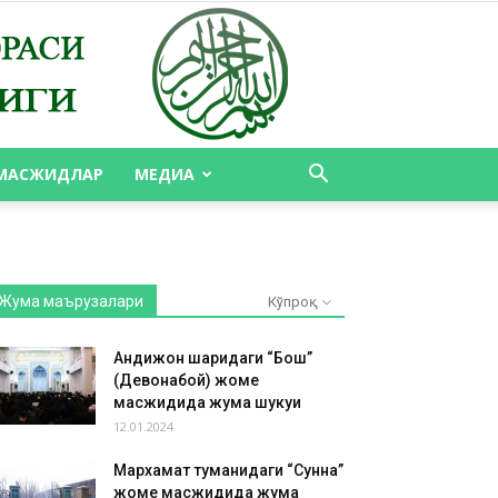
МАСЖИДЛАР
МЕДИА
Жума маърузалари
Кўпроқ
Андижон шаҳридаги “Бош”
(Девонабой) жоме
масжидида жума шукуҳи
12.01.2024
Мархамат туманидаги “Сунна”
жоме масжидида жума