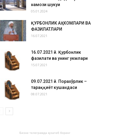
намози шукуҳи
05.01.2024
ҚУРБОНЛИК АҲКОМЛАРИ ВА
ФАЗИЛАТЛАРИ
16.07.2021
16.07.2021 й. Қурбонлик
фазилати ва унинг ҳукмлари
15.07.2021
09.07.2021 й. Порахўрлик –
тараққиёт кушандаси
08.07.2021
Бизни телеграмда кузатиб боринг