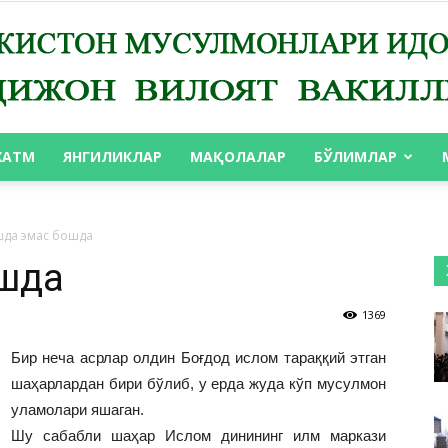
ХАТМ
ЯНГИЛИКЛАР
МАҚОЛАЛАР
БЎЛИМЛАР
АНДИЖОН
шда эмас бошда
ошда
1369
ВИЛОЯТ
Бир неча асрлар олдин Боғдод ислом тараққий этган
шаҳарлардан бири бўлиб, у ерда жуда кўп мусулмон
уламолари яшаган.
Шу сабабли шаҳар Ислом динининг илм маркази