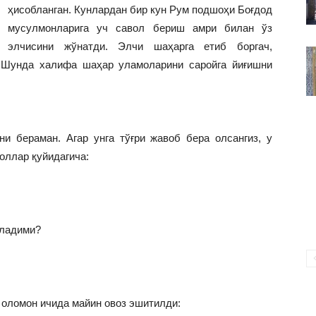
ВАКИЛЛИГИ
ҳисобланган. Кунлардан бир кун Рум подшоҳи Боғдод
мусулмонларига уч савол бериш амри билан ўз
элчисини жўнатди. Элчи шаҳарга етиб боргач,
. Шунда халифа шаҳар уламоларини саройга йиғишни
и бераман. Агар унга тўғри жавоб бера олсангиз, у
оллар қуйидагича:
оладими?
 оломон ичида майин овоз эшитилди: