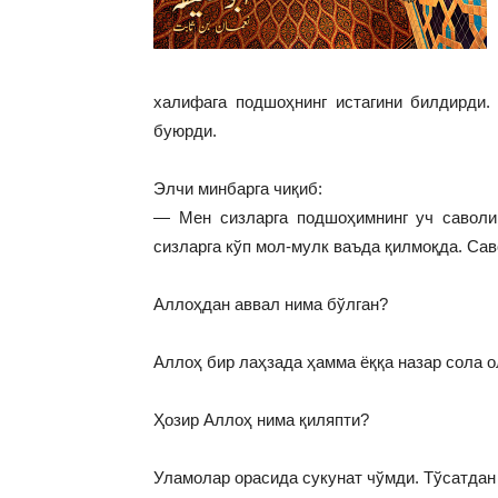
халифага подшоҳнинг истагини билдирди
буюрди.
Элчи минбарга чиқиб:
— Мен сизларга подшоҳимнинг уч саволин
сизларга кўп мол-мулк ваъда қилмоқда. Сав
Аллоҳдан аввал нима бўлган?
Аллоҳ бир лаҳзада ҳамма ёққа назар сола 
Ҳозир Аллоҳ нима қиляпти?
Уламолар орасида сукунат чўмди. Тўсатдан