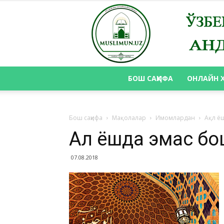
БОШ САҲИФА
ОНЛАЙН 
Бош саҳифа
Мақолалар
Имомлардан
Ақл ё
Ақл ёшда эмас б
07.08.2018