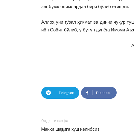
энг буюк олимлардан бири бўлиб етишди.
Аллоҳ уни гўзал ҳикмат ва динни чуқур ту
ибн Собит бўлиб, у бутун дунёга Имоми Аъ
А
Telegram
Facebook
Олдинги саҳифа
Макка шаҳрига хуш келибсиз