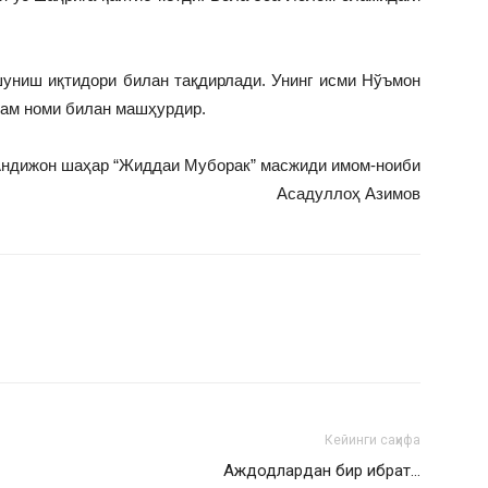
шуниш иқтидори билан тақдирлади. Унинг исми Нўъмон
зам номи билан машҳурдир.
ндижон шаҳар “Жиддаи Муборак” масжиди имом-ноиби
Асадуллоҳ Азимов
Кейинги саҳифа
Аждодлардан бир ибрат…