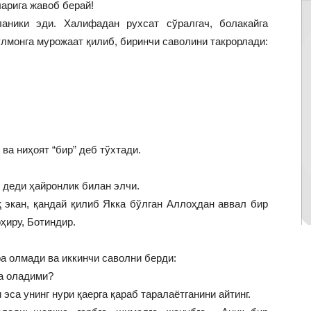
ларига жавоб берай!
аники эди. Халифадан рухсат сўралгач, болакайга
улмонга мурожаат қилиб, биринчи саволини такрорлади:
 ва ниҳоят “бир” деб тўхтади.
 деди ҳайронлик билан элчи.
 экан, қандай қилиб Якка бўлган Аллоҳдан аввал бир
ҳиру, Ботиндир.
а олмади ва иккинчи саволни берди:
а оладими?
эса унинг нури қаерга қараб таралаётганини айтинг.