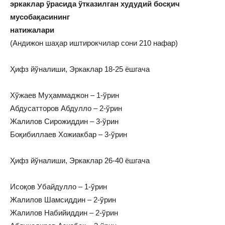
эркаклар ўрасида ўтказилган худудий босқич
мусобақасининг
натижалари
(Андижон шаҳар иштирокчилар сони 210 нафар)
Ҳифз йўналиши, Эркаклар 18-25 ёшгача
Хўжаев Муҳаммаджон – 1-ўрин
Абдусатторов Абдулло – 2-ўрин
Жалилов Сирожиддин – 3-ўрин
Боқибиллаев Хожиакбар – 3-ўрин
Ҳифз йўналиши, Эркаклар 26-40 ёшгача
Исоқов Убайдулло – 1-ўрин
Жалилов Шамсиддин – 2-ўрин
Жалилов Набийиддин – 2-ўрин