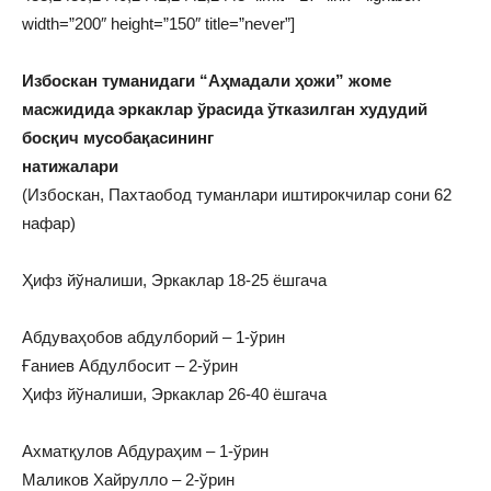
width=”200″ height=”150″ title=”never”]
Избоскан туманидаги “Аҳмадали ҳожи” жоме
масжидида эркаклар ўрасида ўтказилган худудий
босқич мусобақасининг
натижалари
(Избоскан, Пахтаобод туманлари иштирокчилар сони 62
нафар)
Ҳифз йўналиши, Эркаклар 18-25 ёшгача
Абдуваҳобов абдулборий – 1-ўрин
Ғаниев Абдулбосит – 2-ўрин
Ҳифз йўналиши, Эркаклар 26-40 ёшгача
Ахматқулов Абдураҳим – 1-ўрин
Маликов Хайрулло – 2-ўрин