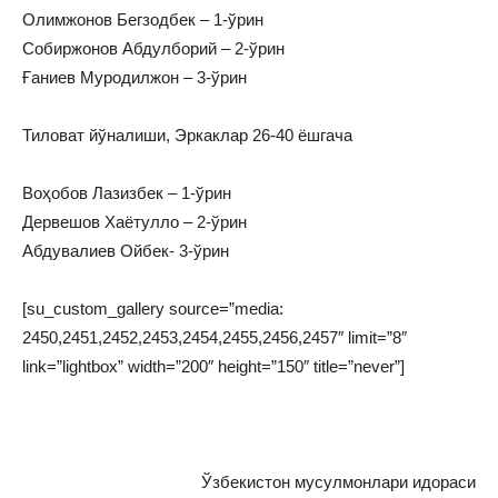
Олимжонов Бегзодбек – 1-ўрин
Собиржонов Абдулборий – 2-ўрин
Ғаниев Муродилжон – 3-ўрин
Тиловат йўналиши, Эркаклар 26-40 ёшгача
Воҳобов Лазизбек – 1-ўрин
Дервешов Хаётулло – 2-ўрин
Абдувалиев Ойбек- 3-ўрин
[su_custom_gallery source=”media:
2450,2451,2452,2453,2454,2455,2456,2457″ limit=”8″
link=”lightbox” width=”200″ height=”150″ title=”never”]
Ўзбекистон мусулмонлари идораси