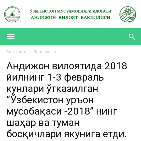
АНДИЖОН
Бош саҳифа
Янгиликлар
Андижон вилоятида 2018
ВИЛОЯТ
йилнинг 1-3 февраль
кунлари ўтказилган
ВАКИЛЛИГИ
“Ўзбекистон Қуръон
мусобақаси -2018” нинг
шаҳар ва туман
босқичлари якунига етди.