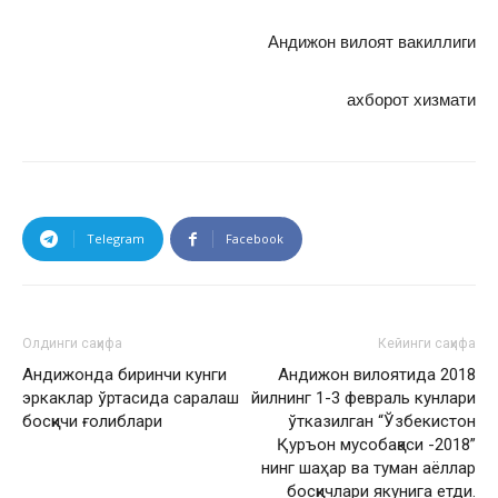
Андижон вилоят вакиллиги
ахборот хизмати
Telegram
Facebook
Олдинги саҳифа
Кейинги саҳифа
Андижонда биринчи кунги
Андижон вилоятида 2018
эркаклар ўртасида саралаш
йилнинг 1-3 февраль кунлари
босқичи ғолиблари
ўтказилган “Ўзбекистон
Қуръон мусобақаси -2018”
нинг шаҳар ва туман аёллар
босқичлари якунига етди.