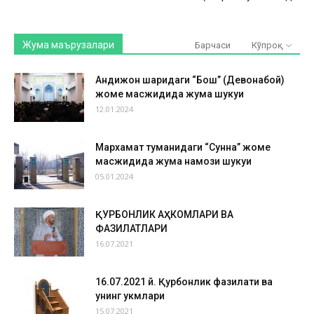
Жума маърузалари
Барчаси
Кўпроқ
Андижон шаҳридаги “Бош” (Девонабой)
жоме масжидида жума шукуҳи
12.01.2024
Мархамат туманидаги “Сунна” жоме
масжидида жума намози шукуҳи
05.01.2024
ҚУРБОНЛИК АҲКОМЛАРИ ВА
ФАЗИЛАТЛАРИ
16.07.2021
16.07.2021 й. Қурбонлик фазилати ва
унинг ҳукмлари
15.07.2021