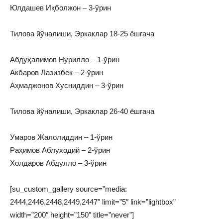
Юлдашев Иқболжон – 3-ўрин
Тилова йўналиши, Эркаклар 18-25 ёшгача
Абдуҳалимов Нурилло – 1-ўрин
Акбаров Лазизбек – 2-ўрин
Аҳмаджонов Хусниддин – 3-ўрин
Тилова йўналиши, Эркаклар 26-40 ёшгача
Умаров Жалолиддин – 1-ўрин
Раҳимов Аблуходий – 2-ўрин
Холдаров Абдулло – 3-ўрин
[su_custom_gallery source=”media:
2444,2446,2448,2449,2447″ limit=”5″ link=”lightbox”
width=”200″ height=”150″ title=”never”]