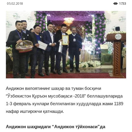
05.02.2018
1733
Андижон вилоятининг шаҳар ва туман босқичи
“Ўзбекистон Қуръон мусобақаси -2018” беллашувларида
1-3 февраль кунлари белгиланган худудларда жами 1189
нафар иштирокчи қатнашди.
Андижон шаҳридаги “Андижон тўйхонаси”да