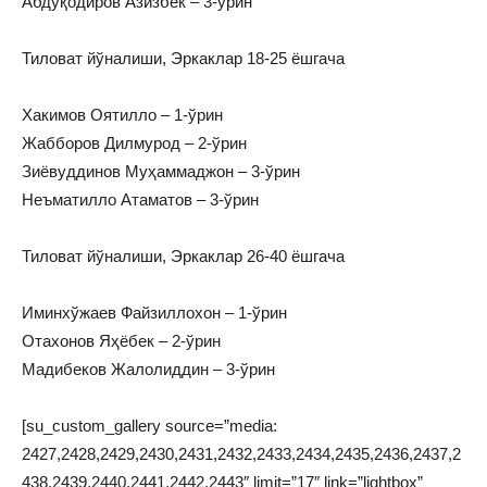
Абдуқодиров Азизбек – 3-ўрин
Тиловат йўналиши, Эркаклар 18-25 ёшгача
Хакимов Оятилло – 1-ўрин
Жабборов Дилмурод – 2-ўрин
Зиёвуддинов Муҳаммаджон – 3-ўрин
Неъматилло Атаматов – 3-ўрин
Тиловат йўналиши, Эркаклар 26-40 ёшгача
Иминхўжаев Файзиллохон – 1-ўрин
Отахонов Яҳёбек – 2-ўрин
Мадибеков Жалолиддин – 3-ўрин
[su_custom_gallery source=”media:
2427,2428,2429,2430,2431,2432,2433,2434,2435,2436,2437,2
438,2439,2440,2441,2442,2443″ limit=”17″ link=”lightbox”