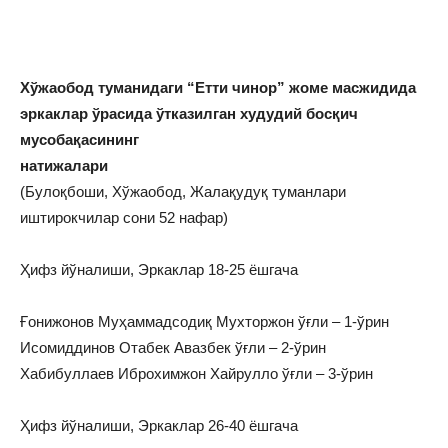
Хўжаобод туманидаги “Етти чинор” жоме масжидида
эркаклар ўрасида ўтказилган худудий босқич
мусобақасининг
натижалари
(Булоқбоши, Хўжаобод, Жалақудуқ туманлари
иштирокчилар сони 52 нафар)
Ҳифз йўналиши, Эркаклар 18-25 ёшгача
Ғонижонов Муҳаммадсодиқ Мухторжон ўғли – 1-ўрин
Исомиддинов Отабек Авазбек ўғли – 2-ўрин
Хабибуллаев Иброхимжон Хайрулло ўғли – 3-ўрин
Ҳифз йўналиши, Эркаклар 26-40 ёшгача