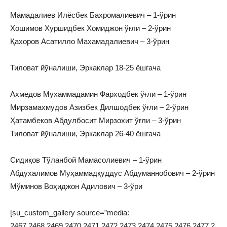
Мамадалиев Илёсбек Бахромалиевич – 1-ўрин
Хошимов Хуршидбек Хомиджон ўғли – 2-ўрин
Қахоров Асатилло Махамадалиевич – 3-ўрин
Тиловат йўналиши, Эркаклар 18-25 ёшгача
Ахмедов Мухаммадамин Фарходбек ўғли – 1-ўрин
Мирзамахмудов Азизбек Дилшодбек ўғли – 2-ўрин
Ҳатамбеков Абдулбосит Мирзохит ўғли – 3-ўрин
Тиловат йўналиши, Эркаклар 26-40 ёшгача
Сидиқов Тўланбой Мамасолиевич – 1-ўрин
Абдухалимов Муҳаммадқуддус Абдуманнобович – 2-ўрин
Мўминов Воҳиджон Адилович – 3-ўри
[su_custom_gallery source=”media:
2467,2468,2469,2470,2471,2472,2473,2474,2475,2476,2477,2