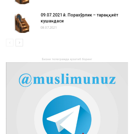
09.07.2021 й. Порахўрлик – тараққиёт
кушандаси
08.07.2021
Бизни телеграмда кузатиб боринг