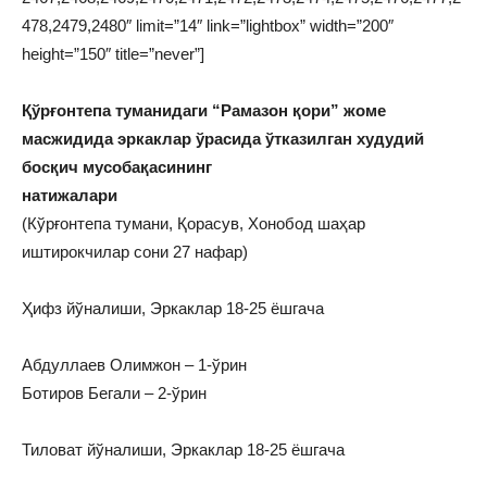
478,2479,2480″ limit=”14″ link=”lightbox” width=”200″
height=”150″ title=”never”]
Қўрғонтепа туманидаги “Рамазон қори” жоме
масжидида эркаклар ўрасида ўтказилган худудий
босқич мусобақасининг
натижалари
(Кўрғонтепа тумани, Қорасув, Хонобод шаҳар
иштирокчилар сони 27 нафар)
Ҳифз йўналиши, Эркаклар 18-25 ёшгача
Абдуллаев Олимжон – 1-ўрин
Ботиров Бегали – 2-ўрин
Тиловат йўналиши, Эркаклар 18-25 ёшгача