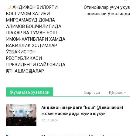
АНДИЖОН ВИЛОЯТИ
Отинойилар учун ўқув
БОШ ИМОМ ХАТИБИ
семинари ўтказилди
МИРЗАМАҚСУД ДОМЛА
АЛИМОВ БОШЧИЛИГИДА
ШАҲАР ВА ТУМАН БОШ
ИМОМ-ХАТИБЛАРИ ХАМДА
ВАКИЛЛИК ХОДИМЛАР
ӮЗБАКИСТОН
РЕСПУБЛИКАСИ
ПРЕЗИДЕНТИ САЙЛОВИДА
ҚАТНАШМОҚДАЛАР
Жума маърузалари
Барчаси
Кўпроқ
Андижон шаҳридаги “Бош” (Девонабой)
жоме масжидида жума шукуҳи
12.01.2024