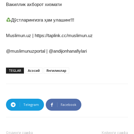
Вакиллик ахборот хизмати
Дўстларингизга ҳам улашинг!!!
Muslimun.uz | https://taplink.cc/muslimun.uz
@muslimunuzportal | @andijonhanafiylari
TEGLAR
Асосий
Янгиликлар
Telegram
Facebook
Олдинги саҳифа
Кейинги саҳифа