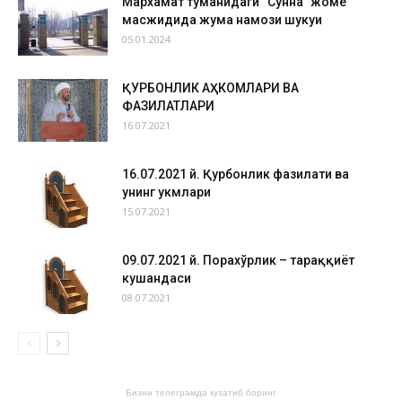
Мархамат туманидаги “Сунна” жоме
масжидида жума намози шукуҳи
05.01.2024
ҚУРБОНЛИК АҲКОМЛАРИ ВА
ФАЗИЛАТЛАРИ
16.07.2021
16.07.2021 й. Қурбонлик фазилати ва
унинг ҳукмлари
15.07.2021
09.07.2021 й. Порахўрлик – тараққиёт
кушандаси
08.07.2021
Бизни телеграмда кузатиб боринг