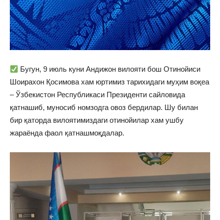
Бугун, 9 июль куни Андижон вилояти бош Отинойиси
Шоирахон Қосимова хам юртимиз тарихидаги муҳим воқеа
– Ўзбекистон Республикаси Президенти сайловида
қатнашиб, муносиб номзодга овоз бердилар. Шу билан
бир қаторда вилоятимиздаги отинойилар хам ушбу
жараёнда фаол қатнашмоқдалар.