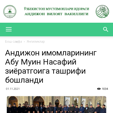
АНДИЖОН
Бош саҳифа
Янгиликлар
Андижон имомларининг
ВИЛОЯТ
Абу Муин Насафий
зиёратгоҳига ташрифи
ВАКИЛЛИГИ
бошланди
01.11.2021
1034