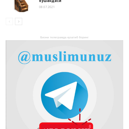
кушандаси
08.07.2021
Бизни телеграмда кузатиб боринг