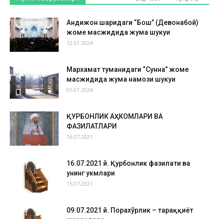
Андижон шаҳридаги “Бош” (Девонабой)
жоме масжидида жума шукуҳи
12.01.2024
Мархамат туманидаги “Сунна” жоме
масжидида жума намози шукуҳи
05.01.2024
ҚУРБОНЛИК АҲКОМЛАРИ ВА
ФАЗИЛАТЛАРИ
16.07.2021
16.07.2021 й. Қурбонлик фазилати ва
унинг ҳукмлари
15.07.2021
09.07.2021 й. Порахўрлик – тараққиёт