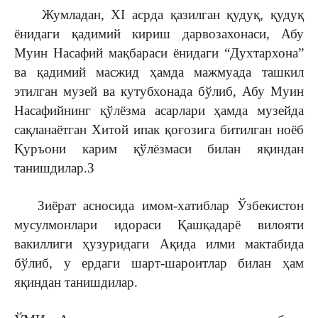
Жумладан, XI асрда қазилган қудуқ, қудуқ
ёнидаги қадимий кириш дарвозахонаси, Абу
Муин Насафий мақбараси ёнидаги “Духтархона”
ва қадимий масжид ҳамда мажмуада ташкил
этилган музей ва кутубхонада бўлиб, Абу Муин
Насафийнинг қўлёзма асарлари ҳамда музейда
сақланаётган Хитой ипак қоғозига битилган ноёб
Қуръони карим қўлёзмаси билан яқиндан
танишдилар.
З
Зиёрат асносида имом-хатиблар Ўзбекистон
мусулмонлари идораси Қашқадарё вилояти
вакиллиги ҳузуридаги Ақида илми мактабида
бўлиб, у ердаги шарт-шароитлар билан ҳам
яқиндан танишдилар.