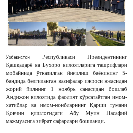
Республикаси Президентининг
Ўзбекистон
Қашқадарё ва Бухоро вилоятларига ташрифлари
мобайнида ўтказилган йиғилиш баёнининг 5-
бандида белгиланган вазифалар ижроси юзасидан
жорий йилнинг 1 ноябрь санасидан бошлаб
Андижон вилоятида фаолият кўрсатаётган имом-
хатиблар ва имом-ноибларнинг Қарши тумани
Қовчин қишлоғидаги Абу Муин Насафий
мажмуасига зиёрат сафарлари бошланди.