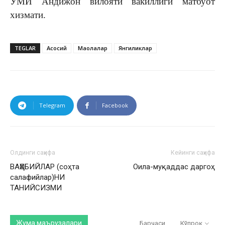
ЎМИ Андижон вилояти вакиллиги матбуот
хизмати.
TEGLAR
Асосий
Мақолалар
Янгиликлар
Telegram
Facebook
Олдинги саҳифа
Кейинги саҳифа
ВАҲҲОБИЙЛАР (соҳта
Оила-муқаддас даргоҳ
салафийлар)НИ
ТАНИЙСИЗМИ
Жума маърузалари
Барчаси
Кўпроқ