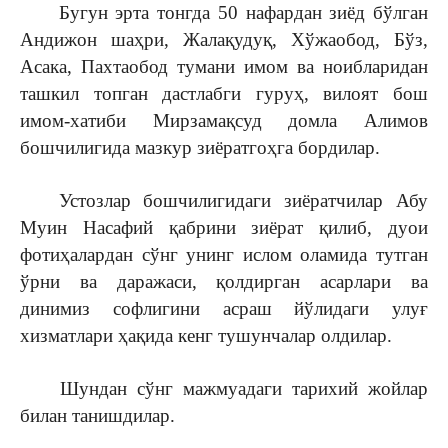
Бугун эрта тонгда 50 нафардан зиёд бўлган
Андижон шаҳри, Жалақудуқ, Хўжаобод, Бўз,
Асака, Пахтаобод тумани имом ва ноибларидан
ташкил топган дастлабги гуруҳ, вилоят бош
имом-хатиби Мирзамақсуд домла Алимов
бошчилигида мазкур зиёратгоҳга бордилар.
Устозлар бошчилигидаги зиёратчилар Абу
Муин Насафий қабрини зиёрат қилиб, дуои
фотиҳалардан сўнг унинг ислом оламида тутган
ўрни ва даражаси, қолдирган асарлари ва
динимиз софлигини асраш йўлидаги улуғ
хизматлари ҳақида кенг тушунчалар олдилар.
Шундан сўнг мажмуадаги тарихий жойлар
билан танишдилар.