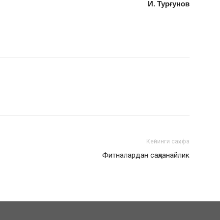
И. Турғунов
Кейинги саҳифа
Фитналардан сақланайлик