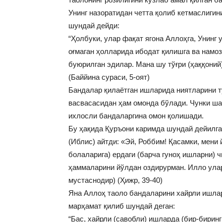
Унинг назоратидан четта қолиб кетмаслигин
шундай дейди:
“Ҳолбуки, улар фақат ягона Аллоҳга, Унинг 
оғмаган ҳолларида ибодат қилишга ва намо
буюрилган эдилар. Мана шу тўғри (ҳаққоний)
(Баййина сураси, 5-оят)
Бандалар қилаётган ишларида ниятларини т
васвасасидан ҳам омонда бўлади. Чунки ша
ихлосли бандаларгина омон қолишади.
Бу ҳақида Қуръони каримда шундай дейилга
(Иблис) айтди: «Эй, Роббим! Қасамки, мени 
болаларига) ердаги (барча гуноҳ ишларни) 
ҳаммаларини йўлдан оздирурман. Илло улар
мустаснодир) (Ҳижр, 39-40)
Яна Аллоҳ таоло бандаларини хайрли ишла
марҳамат қилиб шундай деган:
“Бас, хайрли (савобли) ишларда (бир-биринг