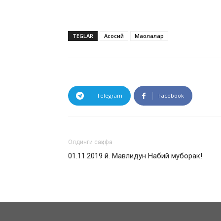
TEGLAR
Асосий
Мақолалар
Telegram
Facebook
Олдинги саҳифа
01.11.2019 й. Мавлидун Набий муборак!