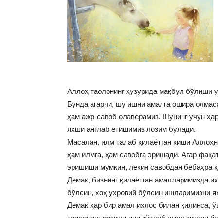
Аллоҳ таолонинг ҳузурида мақбул бўлиши у
Бунда агарчи, шу ишни амалга ошира олмаса
ҳам ажр-савоб олаверамиз. Шунинг учун ҳар
яхши англаб етишимиз лозим бўлади.
Масалан, илм талаб қилаётган киши Аллоҳни
ҳам илмга, ҳам савобга эришади. Агар фақа
эришиши мумкин, лекин савобдан бебаҳра қ
Демак, бизнинг қилаётган амалларимизда их
бўлсин, хоҳ ухровий бўлсин ишларимизни я
Демак ҳар бир амал ихлос билан қилинса, 
таолонинг розилигини кўзлаб амал қилган б