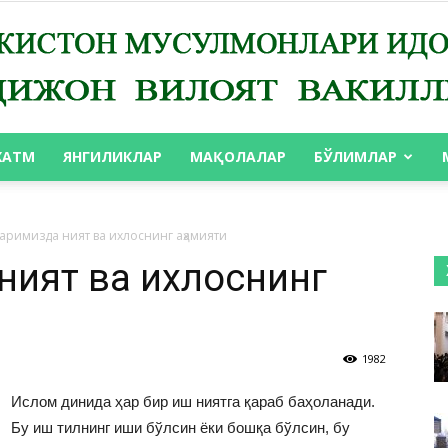
ХАТМ
ЯНГИЛИКЛАР
МАҚОЛАЛАР
БЎЛИМЛАР
АНДИЖОН
аримизда ният ва ихлоснинг аҳамияти
ият ва ихлоснинг
ВИЛОЯТ
1982
Ислом динида ҳар бир иш ниятга қараб баҳоланади.
Бу иш тилнинг иши бўлсин ёки бошқа бўлсин, бу