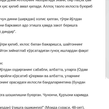
и ҳис қилиб амал қилади. Аллоҳ таоло ихлосга буюриб
учун динни (ширкдан) холис қилган, тўғри йўлдан
зни баркамол адо этишга ҳамда закот беришга
 диндир”.
ўғри қилиб, ихлос билан бажаришса, шайтоннинг
йтон зийнатлаб кўрсатадиган гуноҳ ишлардан фақат
н:
йўлдан оздирганинг сабабли, албатта, уларга (Одам
чиройли кўрсатиб қўюрман ва албатта, уларнинг
нинг орасидаги ихлосли бандаларинггина (бундан
рга шошилишни буюрган. Чунончи, Қуръони каримда
издан) ўзишга ошиқингиз!” (Моида сураси, 48-оят).