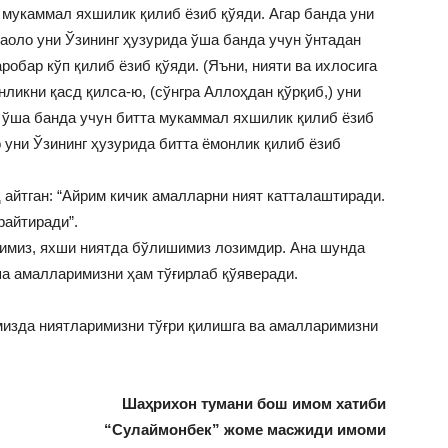
 мукаммал яхшилик қилиб ёзиб қўяди. Агар банда уни
таоло уни Ўзининг ҳузурида ўша банда учун ўнтадан
робар кўп қилиб ёзиб қўяди. (Яъни, нияти ва ихлосига
ликни қасд қилса-ю, (сўнгра Аллоҳдан қўрқиб,) уни
а ўша банда учун битта мукаммал яхшилик қилиб ёзиб
о уни Ўзининг ҳузурида битта ёмонлик қилиб ёзиб
айтган: “Айрим кичик амалларни ният катталаштиради.
райтиради”.
шимиз, яхши ниятда бўлишимиз лозимдир. Ана шунда
а амалларимизни ҳам тўғирлаб қўяверади.
изда ниятларимизни тўғри қилишга ва амалларимизни
Шаҳрихон тумани бош имом хатиби
“Сулаймонбек” жоме масжиди имоми