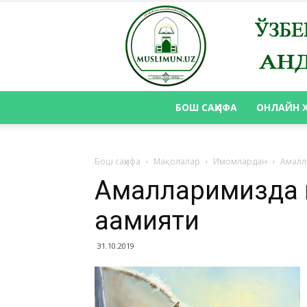
БОШ САҲИФА
ОНЛАЙН 
Бош саҳифа
Мақолалар
Имомлардан
Амалл
Амалларимизда н
аҳамияти
31.10.2019