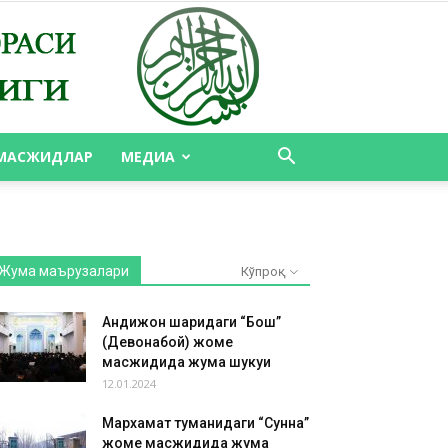
МАСЖИДЛАР
МЕДИА
Жума маърузалари
Кўпроқ
Андижон шаҳридаги “Бош”
(Девонабой) жоме
масжидида жума шукуҳи
12.01.2024
Мархамат туманидаги “Сунна”
жоме масжидида жума