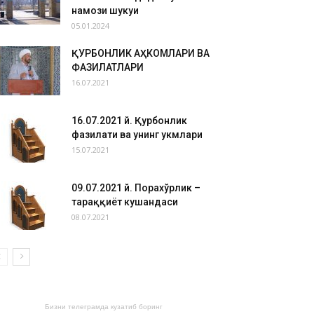
намози шукуҳи
05.01.2024
ҚУРБОНЛИК АҲКОМЛАРИ ВА
ФАЗИЛАТЛАРИ
16.07.2021
16.07.2021 й. Қурбонлик
фазилати ва унинг ҳукмлари
15.07.2021
09.07.2021 й. Порахўрлик –
тараққиёт кушандаси
08.07.2021
Бизни телеграмда кузатиб боринг