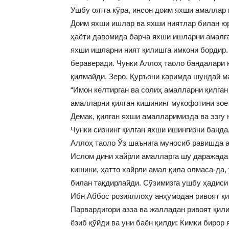
Ушбу оятга кўра, инсон доим яхши амаллар
Доим яхши ишлар ва яхши ниятлар билан юр
ҳаёти давомида барча яхши ишларни амалга
яхши ишларни ният қилишга имкони бордир. 
бераверади. Чунки Аллоҳ таоло бандалари 
қилмайди. Зеро, Қуръони каримда шундай м
“Имон келтирган ва солиҳ амалларни қилган
амалларни қилган кишининг мукофотини зое 
Демак, қилган яхши амалларимизда ва эзгу
Чунки сизнинг қилган яхши ишингизни банда
Аллоҳ таоло Ўз шаънига муносиб равишда а
Ислом дини хайрли амалларга шу даражада 
кишини, ҳатто хайрли амал қила олмаса-да,
билан тақдирлайди. Сўзимизга ушбу ҳадис
Ибн Аббос розияллоҳу анҳумодан ривоят қи
Парвардигори азза ва жалладан ривоят қил
ёзиб қўйди ва уни баён қилди: Кимки бирор