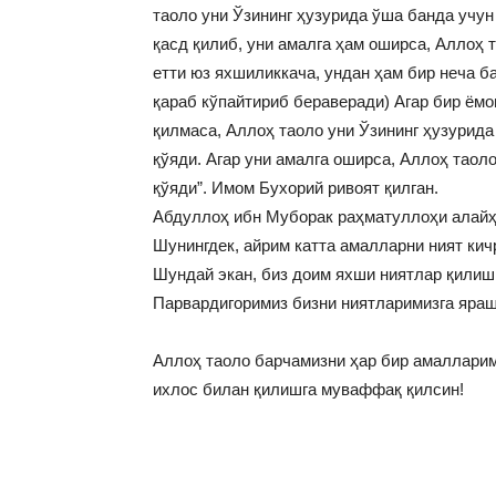
таоло уни Ўзининг ҳузурида ўша банда учун
қасд қилиб, уни амалга ҳам оширса, Аллоҳ 
етти юз яхшиликкача, ундан ҳам бир неча ба
қараб кўпайтириб бераверади) Агар бир ёмон
қилмаса, Аллоҳ таоло уни Ўзининг ҳузурид
қўяди. Агар уни амалга оширса, Аллоҳ таол
қўяди”. Имом Бухорий ривоят қилган.
Абдуллоҳ ибн Муборак раҳматуллоҳи алайҳ 
Шунингдек, айрим катта амалларни ният кич
Шундай экан, биз доим яхши ниятлар қили
Парвардигоримиз бизни ниятларимизга яраш
Аллоҳ таоло барчамизни ҳар бир амалларим
ихлос билан қилишга муваффақ қилсин!