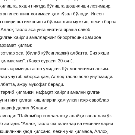
 қилишга, яхши ниятда бўлишга шошилиши лозимдир.
ган инсоннинг хотимаси ҳам гўзал бўлади. Инсон
 оширишга имконияти бўлмаслиги мумкин, лекин барча
Аллоҳ таоло эса унга ниятига яраша савоб
қилган хайрли амалларнинг бирортасини ҳам зое
арҳамат қилган:
 зотлар эса, (билиб қўйсинларки) албатта, Биз яхши
қилмасмиз”. (Каҳф сураси, 30-оят).
 ниятларимизда асло умидсиз бўлмаслигимиз лозим.
лар унутиб юборса ҳам, Аллоҳ таоло асло унутмайди.
лбатта, ажру мукофат беради.
тарғиб қилганки, нафақат хайрли амални қилган
 уни ният қилган кишиларни ҳам улкан ажр-савоблар
и шариф далил бўлади:
линади: “Пайғамбар соллаллоҳу алайҳи васаллам ўз
иб айтади: “Аллоҳ таоло яхшиликлар ва ёмонликларни
 яхшиликни қасд қилса-ю, лекин уни қилмаса, Аллоҳ