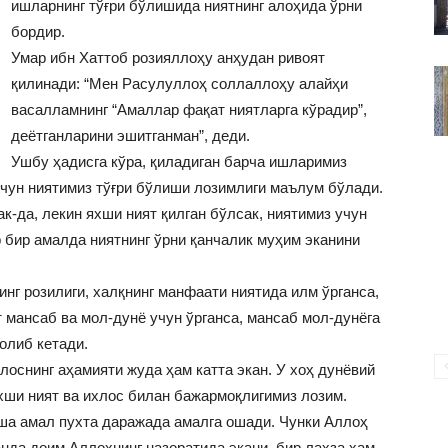
ишларнинг тўғри бўлишида ниятнинг алоҳида ўрни
ВАКИЛЛИГИ
бордир.
Умар ибн Хаттоб розияллоҳу анҳудан ривоят
қилинади: “Мен Расулуллоҳ соллаллоҳу алайҳи
васалламнинг “Амаллар фақат ниятларга кўрадир”,
деётганларини эшитганман”, деди.
Ушбу ҳадисга кўра, қиладиган барча ишларимиз
чун ниятимиз тўғри бўлиши лозимлиги маълум бўлади.
к-да, лекин яхши ният қилган бўлсак, ниятимиз учун
 бир амалда ниятнинг ўрни қанчалик муҳим эканини
нг розилиги, халқнинг манфаати ниятида илм ўрганса,
т мансаб ва мол-дунё учун ўрганса, мансаб мол-дунёга
олиб кетади.
лоснинг аҳамияти жуда ҳам катта экан. У хоҳ дунёвий
хши ният ва ихлос билан бажармоқлигимиз лозим.
ўша амал пухта даражада амалга ошади. Чунки Аллоҳ
анда доим Аллоҳнинг назоратида экани, бир лаҳза ҳам