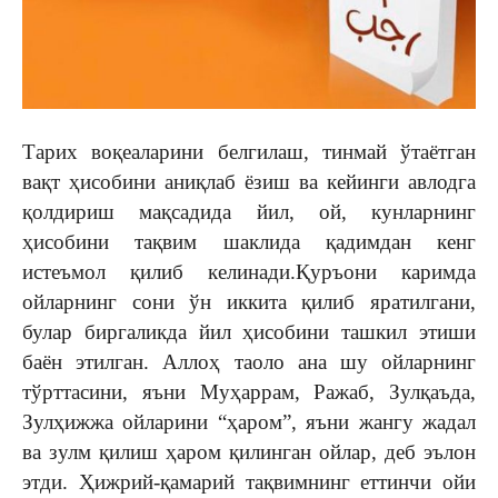
Тарих воқеаларини белгилаш, тинмай ўтаётган
вақт ҳисобини аниқлаб ёзиш ва кейинги авлодга
қолдириш мақсадида йил, ой, кунларнинг
ҳисобини тақвим шаклида қадимдан кенг
истеъмол қилиб келинади.Қуръони каримда
ойларнинг сони ўн иккита қилиб яратилгани,
булар биргаликда йил ҳисобини ташкил этиши
баён этилган. Аллоҳ таоло ана шу ойларнинг
тўрттасини, яъни Муҳаррам, Ражаб, Зулқаъда,
Зулҳижжа ойларини “ҳаром”, яъни жангу жадал
ва зулм қилиш ҳаром қилинган ойлар, деб эълон
этди. Ҳижрий-қамарий тақвимнинг еттинчи ойи