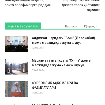
Аллоҳ макондан беҳожат,
Фарзанд тарбиясининг
сохта салафийларга раддия
давлат тараққиётидаги
аҳамияти
Жума маърузалари
Барчаси
Кўпроқ
Андижон шаҳридаги “Бош” (Девонабой)
жоме масжидида жума шукуҳи
12.01.2024
Мархамат туманидаги “Сунна” жоме
масжидида жума намози шукуҳи
05.01.2024
ҚУРБОНЛИК АҲКОМЛАРИ ВА
ФАЗИЛАТЛАРИ
16.07.2021