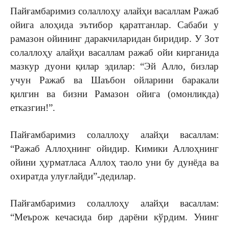
Пайғамбаримиз солаллоҳу алайҳи васаллам Ражаб
ойига алоҳида эътибор қаратганлар. Сабаби у
рамазон ойининг даракчиларидан биридир. У Зот
солаллоҳу алайҳи васаллам ражаб ойи кирганида
мазкур дуони қилар эдилар: “Эй Алло, бизлар
учун Ражаб ва Шаъбон ойларини баракали
қилгин ва бизни Рамазон ойига (омонликда)
етказгин!”.
Пайғамбаримиз солаллоҳу алайҳи васаллам:
“Ражаб Аллоҳнинг ойидир. Кимики Аллоҳнинг
ойини ҳурматласа Аллоҳ таоло уни бу дунёда ва
охиратда улуғлайди”-дедилар.
Пайғамбаримиз солаллоҳу алайҳи васаллам:
“Меърож кечасида бир дарёни кўрдим. Унинг