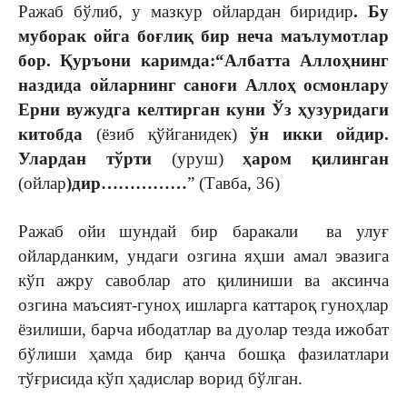
Ражаб бўлиб, у мазкур ойлардан биридир
. Бу
муборак ойга боғлиқ бир неча маълумотлар
бор. Қуръони каримда:“Албатта Аллоҳнинг
наздида ойларнинг саноғи Аллоҳ осмонлару
Ерни вужудга келтирган куни Ўз ҳузуридаги
китобда
(ёзиб қўйганидек)
ўн икки ойдир.
Улардан тўрти
(уруш)
ҳаром қилинган
(ойлар
)дир……………
” (Тавба, 36)
Ражаб ойи шундай бир баракали ва улуғ
ойларданким, ундаги озгина яҳши амал эвазига
кўп ажру савоблар ато қилиниши ва аксинча
озгина маъсият-гуноҳ ишларга каттароқ гуноҳлар
ёзилиши, барча ибодатлар ва дуолар тезда ижобат
бўлиши ҳамда бир қанча бошқа фазилатлари
тўғрисида кўп ҳадислар ворид бўлган.