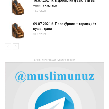
16.07.2021 й. Қурбонлик фазилати ва
унинг ҳукмлари
15.07.2021
09.07.2021 й. Порахўрлик – тараққиёт
кушандаси
08.07.2021
Бизни телеграмда кузатиб боринг