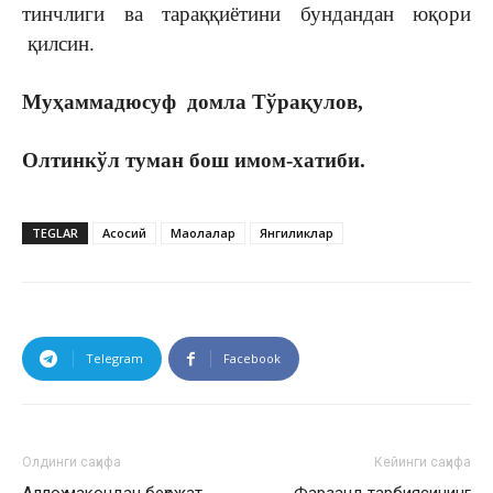
тинчлиги ва тараққиётини бундандан юқори
қилсин.
Муҳаммадюсуф домла Тўрақулов,
Олтинкўл туман бош имом-хатиби.
TEGLAR
Асосий
Мақолалар
Янгиликлар
Telegram
Facebook
Олдинги саҳифа
Кейинги саҳифа