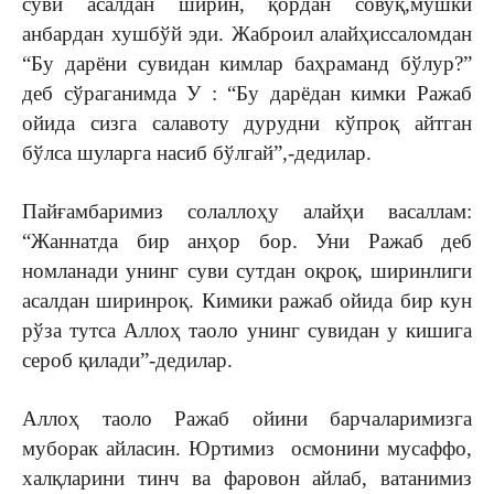
суви асалдан ширин, қордан совуқ,мушки
анбардан хушбўй эди. Жаброил алайҳиссаломдан
“Бу дарёни сувидан кимлар баҳраманд бўлур?”
деб сўраганимда У : “Бу дарёдан кимки Ражаб
ойида сизга салавоту дурудни кўпроқ айтган
бўлса шуларга насиб бўлгай”,-дедилар.
Пайғамбаримиз солаллоҳу алайҳи васаллам:
“Жаннатда бир анҳор бор. Уни Ражаб деб
номланади унинг суви сутдан оқроқ, ширинлиги
асалдан ширинроқ. Кимики ражаб ойида бир кун
рўза тутса Аллоҳ таоло унинг сувидан у кишига
сероб қилади”-дедилар.
Аллоҳ таоло Ражаб ойини барчаларимизга
муборак айласин. Юртимиз осмонини мусаффо,
халқларини тинч ва фаровон айлаб, ватанимиз