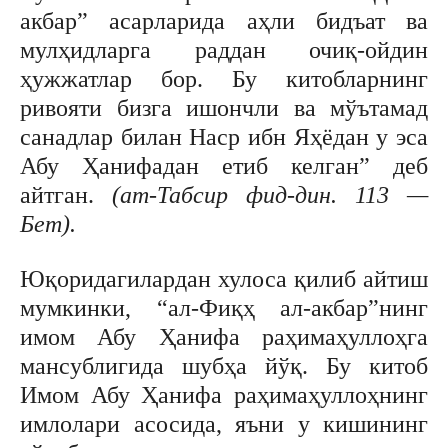
акбар” асарларида аҳли бидъат ва
мулҳидларга раддан очиқ-ойдин
ҳужжатлар бор. Бу китобларнинг
ривояти бизга ишончли ва мўътамад
санадлар билан Наср ибн Яҳёдан у эса
Абу Ҳанифадан етиб келган” деб
айтган.
(ат-Табсир фид-дин. 113 —
Бет).
Юқоридагилардан хулоса қилиб айтиш
мумкинки, “ал-Фиқҳ ал-акбар”нинг
имом Абу Ҳанифа раҳимаҳуллоҳга
мансублигида шубҳа йўқ. Бу китоб
Имом Абу Ҳанифа раҳимаҳуллоҳнинг
имлолари асосида, яъни у кишининг