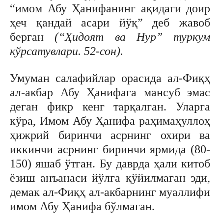
“имом Абу Ҳанифанинг ақидаги доир
ҳеч қандай асари йўқ” деб жавоб
берган
(“Ҳидоят ва Нур” туркум
кўрсатувлари. 52-сон).
Умуман салафийлар орасида ал-Фиқҳ
ал-акбар Абу Ҳанифага мансуб эмас
деган фикр кенг тарқалган. Уларга
кўра, Имом Абу Ҳанифа раҳимаҳуллоҳ
ҳижрий биринчи асрнинг охири ва
иккинчи асрнинг биринчи ярмида (80-
150) яшаб ўтган. Бу даврда ҳали китоб
ёзиш анъанаси йўлга қўйилмаган эди,
демак ал-Фиқҳ ал-акбарнинг муаллифи
имом Абу Ҳанифа бўлмаган.