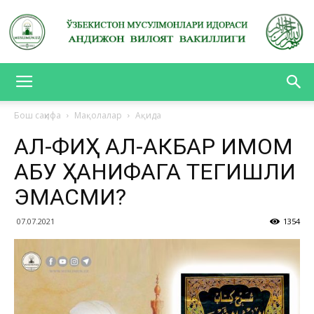
АНДИЖОН
Бош саҳифа
Мақолалар
Ақида
АЛ-ФИҚҲ АЛ-АКБАР ИМОМ
ВИЛОЯТ
АБУ ҲАНИФАГА ТЕГИШЛИ
ЭМАСМИ?
ВАКИЛЛИГИ
07.07.2021
1354