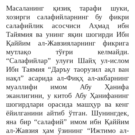
Масаланинг қизиқ тарафи шуки,
хозирги салафийларнинг бу фикри
салафийлик асосчиси Аҳмад ибн
Тайямия ва унинг яқин шогирди Ибн
Қаййим ал-Жавзияларнинг фикрига
мутлақо тўғри келмайди.
“Салафийлар” улуғи Шайҳ ул-ислом
Ибн Таямия “Даръу таорузил ақл ван
нақл” асарида ал-Фиқҳ ал-акбарнинг
муаллифи имом Абу Ҳанифа
эканлигини, у китоб Абу Ҳанифанинг
шогирдлари орасида машҳур ва кенг
ёйилганини айтиб ўтган. Шунингдек,
яна бир “салафий” имом ибн Қаййим
ал-Жавзия ҳам ўзининг “Ижтимо ал-