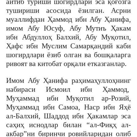
айтиб туриши шогирдлари эса қоғозга
тушириши асосида ёзилган. Асрни
муаллифдан Ҳаммод ибн Абу Ҳанифа,
имом Абу Юсуф, Абу Мутиъ Ҳакам
ибн Абдуллоҳ Балхий, Абу Муқотил,
Ҳафс ибн Муслим Самарқандий каби
шогирдлари ёзиб олган ва бошқаларга
ривоят ва китобат орқали етказганлар.
Имом Абу Ҳанифа раҳимаҳуллоҳнинг
набираси Исмоил ибн Ҳаммод,
Муҳаммад ибн Муқотил ар-Розий,
Муҳаммад ибн Самоа, Наср ибн Яҳё
ал-Балхий, Шаддод ибн Ҳакамлар эса
саҳиҳ иснодлар билан “ал-Фиқҳ ал-
акбар”ни биринчи ровийларидан олиб