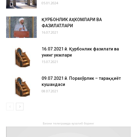
05.01.2024
ҚУРБОНЛИК АҲКОМЛАРИ ВА
ФАЗИЛАТЛАРИ
16.07.2021
16.07.2021 й. Қурбонлик фазилати ва
унинг ҳукмлари
15.07.2021
09.07.2021 й. Порахўрлик – тараққиёт
кушандаси
08.07.2021
Бизни телеграмда кузатиб боринг