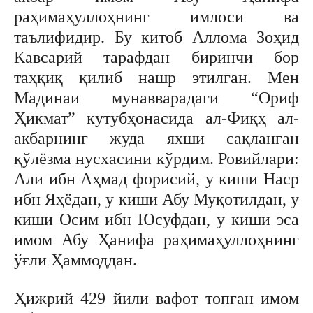
раҳимаҳуллоҳнинг имлоси ва
таълифидир. Бу китоб Аллома Зоҳид
Кавсарий тарафдан биринчи бор
таҳқиқ қилиб нашр этилган. Мен
Мадинаи мунавварадаги “Ориф
Ҳикмат” кутубҳонасида ал-Фиқҳ ал-
акбарнинг жуда яхши сақланган
қўлёзма нусхасини кўрдим. Ровийлари:
Али ибн Аҳмад форисий, у киши Наср
ибн Яҳёдан, у киши Абу Муқотилдан, у
киши Осим ибн Юсуфдан, у киши эса
имом Абу Ҳанифа раҳимаҳуллоҳнинг
ўғли Ҳаммоддан.
Ҳижрий 429 йили вафот топган имом