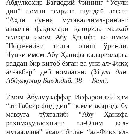
Абдулқоҳир Бағдодий ўзининг “Усули
дин” номли асарида шундай деган:
“Аҳли сунна мутакаллимларининг
аввалги фақиҳлари қаторида мазҳаб
эгалари имом Абу Ҳанифа ва имом
Шофеъийни тилга олиш ўринли.
Чунки имом Абу Ҳанифа қадарияларга
раддан бир китоб ёзган ва уни ал-Фиқҳ
ал-акбар” деб номлаган.
(Усули дин.
Абдулқоҳир Бағдодий. 38 — Бет).
Имом Абулмузаффар Исфароиний ҳам
“ат-Табсир фид-дин” номли асарида бу
мавзуга тўхталиб: “Абу Ҳанифа
раҳимаҳуллоҳнинг ал-Олим вал-
мутааллим” асари билан “ал-Фиқҳ ал-