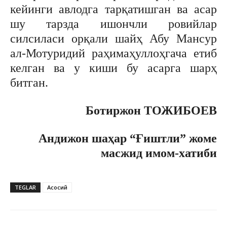
кейинги авлодга тарқатишган ва асар
шу тарзда ишончли ровийлар
силсиласи орқали шайҳ Абу Мансур
ал-Мотуридий раҳимаҳуллоҳгача етиб
келган ва у киши бу асарга шарҳ
битган.
Ботиржон ТОЖИБОЕВ
Андижон шаҳар “Ғиштли” жоме
масжид имом-хатиби
TEGLAR
Асосий