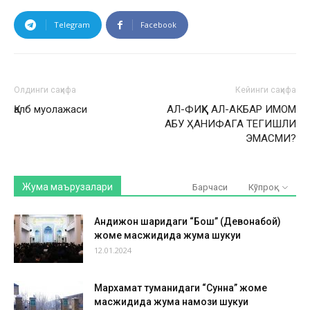
Telegram
Facebook
Олдинги саҳифа
Кейинги саҳифа
Қалб муолажаси
АЛ-ФИҚҲ АЛ-АКБАР ИМОМ
АБУ ҲАНИФАГА ТЕГИШЛИ
ЭМАСМИ?
Жума маърузалари
Барчаси
Кўпроқ
Андижон шаҳридаги “Бош” (Девонабой)
жоме масжидида жума шукуҳи
12.01.2024
Мархамат туманидаги “Сунна” жоме
масжидида жума намози шукуҳи