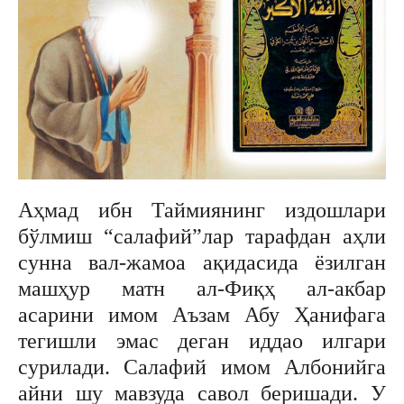
Аҳмад ибн Таймиянинг издошлари
бўлмиш “салафий”лар тарафдан аҳли
сунна вал-жамоа ақидасида ёзилган
машҳур матн ал-Фиқҳ ал-акбар
асарини имом Аъзам Абу Ҳанифага
тегишли эмас деган иддао илгари
сурилади. Салафий имом Албонийга
айни шу мавзуда савол беришади. У