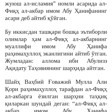
жуюш ал-исламия” номли асарида ал-
Фиқҳ ал-акбар имом Абу Ҳанифанинг
асари деб айтиб қўйган.
Бу иккисдан ташқари бошқа эътиборли
олимлар ҳам ал-Фиқҳ ал-акбарнинг
муаллифи имом Абу Ҳанифа
раҳимаҳуллоҳ эканлигини айтиб ўтган.
Жумладан: аллома ибн Абулизз
Ақидату Таҳовиянинг шарҳида айтган.
Шайҳ Ваҳбий Ғоважий Мулла Али
Қори раҳимаҳуллоҳ тарафдан ал-Фиқҳ
ал-акбарга ёзилган шарҳни таҳқиқ
қиларкан шундай деган: “ал-Фиқҳ ал-
акбар имом Абу Ҳанифа