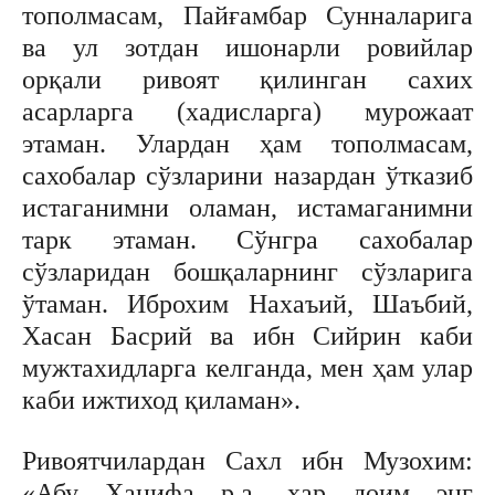
тополмасам, Пайғамбар Сунналарига
ва ул зотдан ишонарли ровийлар
орқали ривоят қилинган сахих
асарларга (хадисларга) мурожаат
этаман. Улардан ҳам тополмасам,
сахобалар сўзларини назардан ўтказиб
истаганимни оламан, истамаганимни
тарк этаман. Сўнгра сахобалар
сўзларидан бошқаларнинг сўзларига
ўтаман. Иброхим Нахаъий, Шаъбий,
Хасан Басрий ва ибн Сийрин каби
мужтахидларга келганда, мен ҳам улар
каби ижтиход қиламан».
Ривоятчилардан Сахл ибн Музохим:
«Абу Ханифа р.а. ҳар доим энг