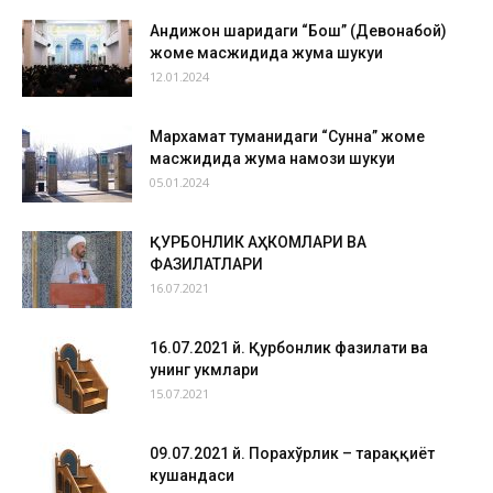
Андижон шаҳридаги “Бош” (Девонабой)
жоме масжидида жума шукуҳи
12.01.2024
Мархамат туманидаги “Сунна” жоме
масжидида жума намози шукуҳи
05.01.2024
ҚУРБОНЛИК АҲКОМЛАРИ ВА
ФАЗИЛАТЛАРИ
16.07.2021
16.07.2021 й. Қурбонлик фазилати ва
унинг ҳукмлари
15.07.2021
09.07.2021 й. Порахўрлик – тараққиёт
кушандаси