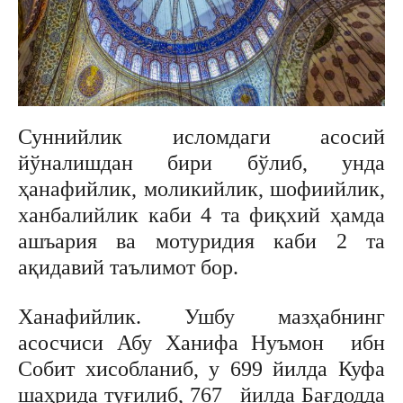
Суннийлик исломдаги асосий
йўналишдан бири бўлиб, унда
ҳанафийлик, моликийлик, шофиийлик,
ханбалийлик каби 4 та фиқхий ҳамда
ашъария ва мотуридия каби 2 та
ақидавий таълимот бор.
Ханафийлик. Ушбу мазҳабнинг
асосчиси Абу Ханифа Нуъмон ибн
Собит хисобланиб, у 699 йилда Куфа
шаҳрида туғилиб, 767 йилда Бағдодда