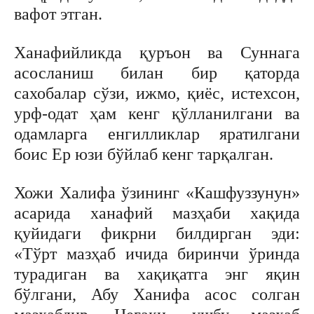
вафот этган.
Ханафийликда қуръон ва Суннага
асосланиш билан бир қаторда
сахобалар сўзи, ижмо, қиёс, истехсон,
урф-одат ҳам кенг қўлланилгани ва
одамларга енгилликлар яратилгани
боис Ер юзи бўйлаб кенг тарқалган.
Хожи Халифа ўзининг «Кашфуззунун»
асарида ханафий мазҳаби хақида
қуйидаги фикрни билдирган эди:
«Тўрт мазҳаб ичида биринчи ўринда
турадиган ва хақиқатга энг яқин
бўлгани, Абу Ханифа асос солган