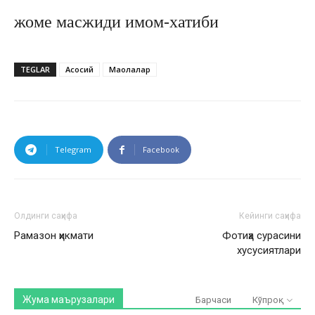
жоме масжиди имом-хатиби
TEGLAR
Асосий
Мақолалар
Telegram
Facebook
Олдинги саҳифа
Кейинги саҳифа
Рамазон ҳикмати
Фотиҳа сурасини
хусусиятлари
Жума маърузалари
Барчаси
Кўпроқ