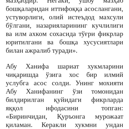
мазҳабдир. Негаки, ушбу мазҳаб
бошқаларидан иттифоққа асослангани,
устуворлиги, олий истеъдод махсули
бўлгани, назарияларининг кучлилиги
ва илм ахком сохасида тўғри фикрлар
юритилгани ва бошқа хусусиятлари
билан ажралиб туради».
Абу Ханифа шариат хукмларини
чиқаришда ўзига хос бир илмий
услубга асос солди. Унинг мохияти
Абу Ханифанинг ўзи томонидан
билдирилган қуйидаги фикрларда
яққол ифодасини топган:
«Биринчидан, Қуръонга мурожаат
қиламан. Керакли хукмни ундан