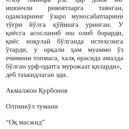
ишончли ривоятларга таянган,
одамларнинг ўзаро муносабатларини
тўғри йўлга қўйишга уринган. У
қиёсга асосланиб иш олиб борарди,
қиёс ноқулай бўлганда истехсонга
ўтарди, у орқали ҳам муаммо ўз
ечимини топмаса, халқ орасида амалда
бўлган урф-одатга мурожаат қиларди»,
деб таъкидлаган эди.
Акмалжон Қурбонов
Олтинкўл тумани
“Оқ масжид”