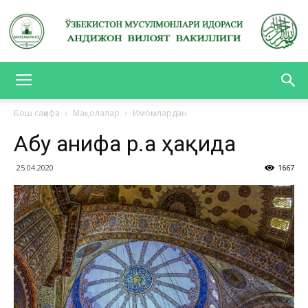
АНДИЖОН
Бош саҳифа
Мақолалар
Имомлардан
Абу Ҳанифа р.а ҳақида
ВИЛОЯТ
25.04.2020
1667
ВАКИЛЛИГИ