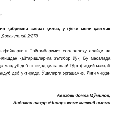
م
ин қабримни зиёрат қилса, у гўёки мени ҳаётлик
 Дорақутний 2/278.
алафийларнинг Пайғамбаримиз соллаллоҳу алайҳи ва
қилишдан қайтаришларига эътибор йўқ. Бу масалада
а мандуб деб эътиқод қилганлар! Тўрт фиқҳий мазҳаб
ндуб деб уқтиради. Ўшаларга эргашамиз. Янги чиққан
Авазбек домла Мўминов,
Андижон шаҳар «Чинор» жоме масжид имоми