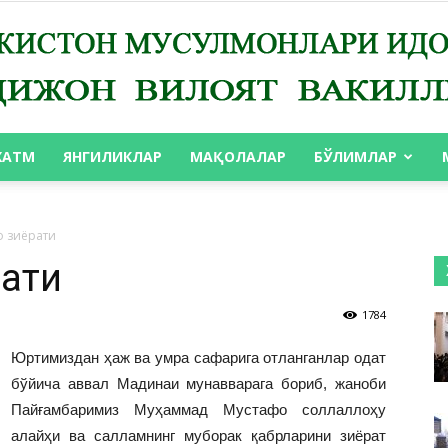
ХАТМ
ЯНГИЛИКЛАР
МАҚОЛАЛАР
БЎЛИМЛАР
АНДИЖОН
 зиёрати
рати
1784
ВИЛОЯТ
Юртимиздан ҳаж ва умра сафарига отланганлар одат
бўйича аввал Мадинаи мунавварага бориб, жаноби
Пайғамбаримиз Муҳаммад Мустафо соллаллоҳу
алайҳи ва салламнинг муборак қабрларини зиёрат