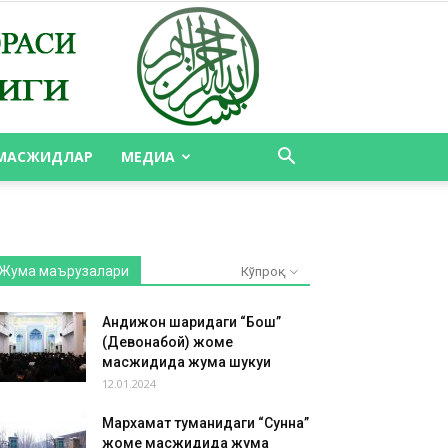
МАСЖИДЛАР
МЕДИА
Жума маърузалари
Кўпроқ
Андижон шаҳридаги “Бош”
(Девонабой) жоме
масжидида жума шукуҳи
12.01.2024
Мархамат туманидаги “Сунна”
жоме масжидида жума