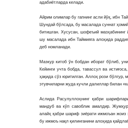
адабиётларда келади.
Айрим олимлар бу гапнинг асли йўқ, ибн Та
Шундай бўлсада, бу масалада суннат ҳоми
битишган. Хусусан, шофеъий мазҳабининг
шу масалада ибн Таймияга алоҳида радди
деб номланади.
Мазкур китоб ўн бобдан иборат бўлиб, уни
Кейинги учта бобда, тавассул ва истиғоса
ҳақида сўз юритилган. Аллоҳ рози бўлгур,
этувчиларни жуда кучли далиллар билан «к
Аслида Расулуллоҳнинг қабри шарифлар
мандуб ва кўп савоблик амалдир. Жумҳу
алайҳ қабри шариф зиёрати ижмоъан жоиз 
бу ижмоъ нақл қилинганини алоҳида қайдлаб