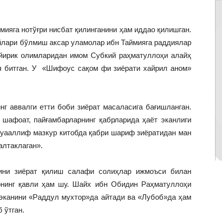
ймияга нотўғри нисбат қилинганини ҳам иддао қилишган.
йлари бўлмиш аксар уламолар ибн Таймияга раддиялар
 йирик олимларидан имом Субкий раҳматуллоҳи алайҳ
я битган. У «Шифоус сақом фи зиёрати хайрил аном»
нг аввалги етти боби зиёрат масаласига бағишланган.
, шафоат, пайғамбарларнинг қабрларида ҳаёт эканлиги
 муааллиф мазкур китобда қабри шариф зиёратидан ман
алтаклаган».
ини зиёрат қилиш салафи солиҳлар ижмоъси билан
рнинг қавли ҳам шу. Шайх ибн Обидин Раҳматуллоҳи
эканини «Раддул мухтор»да айтади ва «Лубоб»да ҳам
 ўтган.