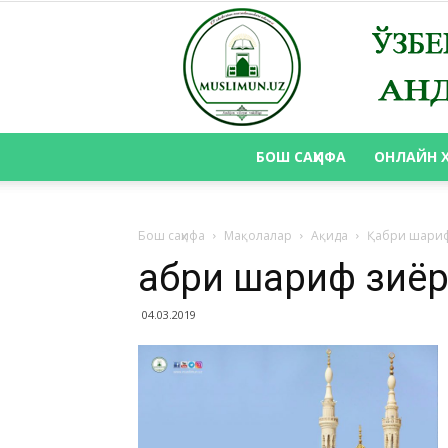
БОШ САҲИФА
ОНЛАЙН 
Бош саҳифа
Мақолалар
Ақида
Қабри шариф
Қабри шариф зиё
04.03.2019