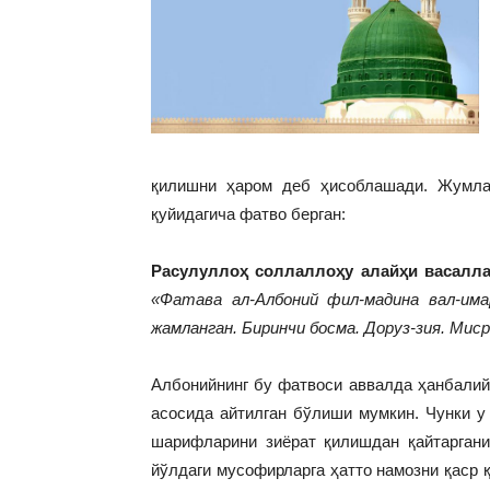
қилишни ҳаром деб ҳисоблашади. Жумла
қуйидагича фатво берган:
Расулуллоҳ соллаллоҳу алайҳи васалла
«Фатава ал-Албоний фил-мадина вал-им
жамланган. Биринчи босма. Доруз-зия. Миср
Албонийнинг бу фатвоси аввалда ҳанбалий
асосида айтилган бўлиши мумкин. Чунки у
шарифларини зиёрат қилишдан қайтаргани
йўлдаги мусофирларга ҳатто намозни қаср 