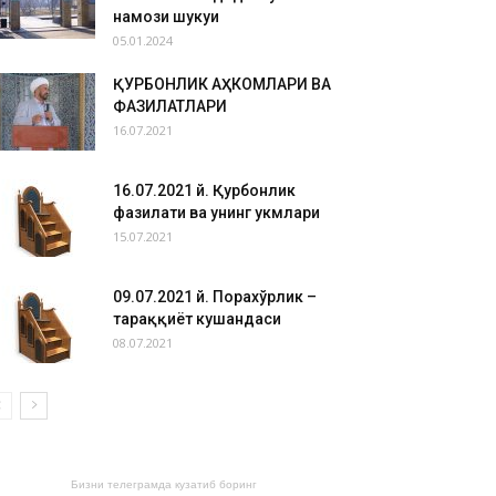
намози шукуҳи
05.01.2024
ҚУРБОНЛИК АҲКОМЛАРИ ВА
ФАЗИЛАТЛАРИ
16.07.2021
16.07.2021 й. Қурбонлик
фазилати ва унинг ҳукмлари
15.07.2021
09.07.2021 й. Порахўрлик –
тараққиёт кушандаси
08.07.2021
Бизни телеграмда кузатиб боринг