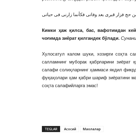
ن حج فزار قبرى بعد وفاتى فكأنما زارنى فى حياتى
Кимки ҳаж қилса, бас, вафотимдан кей
чоғимда зиёрат қилгандек бўлади.
Сунани
Хулосатул калом шуки, хозирги соҳта с
салламнинг муборак қабрларини зиёрат 
салафи солиҳларнинг ҳаммаси якдил фикрд
фуқаҳолари ҳам қабри шариф зиёратини ма
соҳта салафийларга эмас!
TEGLAR
Асосий
Мақолалар