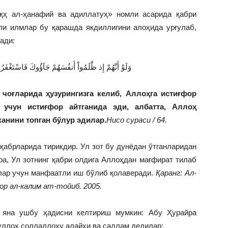
ҳ ал-ҳанафий ва адиллатуҳ» номли асарида қабри
ли илмлар бу қарашда якдиллигини алоҳида урғулаб,
ади:
وَلَوْ أَنَّهُمْ إِذ ظَّلَمُواْ أَنفُسَهُمْ جَآؤُوكَ فَاسْتَغْفَرُو
 чоғларида ҳузуринг
из
га келиб, Аллоҳга истиғфор
 учун истиғфор айтганида эди, албатта, Аллоҳ
канини топган бўлур эдилар.
Нисо сураси / 64.
абрларида тирикдир. Ул зот бу дунёдан ўтганларидан
ра, Ул зотнинг қабри олдига Аллоҳдан мағфират тилаб
тлар учун манфаатли иш бўлиб қолаверади.
Қаранг: Ал-
Дор ал-калим ат-тойиб. 2005.
 яна ушбу ҳадисни келтириш мумкин: Абу Ҳурайра
уллоҳ соллаллоҳу алайҳи ва саллам дедилар: