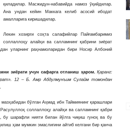
ВАКИЛЛИГИ
қиладилар. Масжидун-набавийда намоз ўқийдилар.
Ана ундан кейин Маккага келиб асосий ибодат
амалларига киришадилар.
Лекин хозирги соҳта салафийлар Пайғамбаримиз
соллаллоҳу алайҳи ва салламнинг қабрини зиёрат
дан уларнинг раҳнамоларидан бири Носир Албоний
мни зиёрати учун сафарга отланиш ҳаром.
Қаранг:
арат». 12 – Б. Амр Абдулмунъим Сулайм томондан
.
 мазҳабидан бўлган Аҳмад ибн Таймиянинг қарашлари
 Расулуллоҳ соллаллоҳу алайҳи ва салламнинг қабри
, бу шарафли нияти билан йўлга чиқиш гуноҳ ва бу
қилиш ҳам мумкин эмаслигини айтиб келгани бир қанча