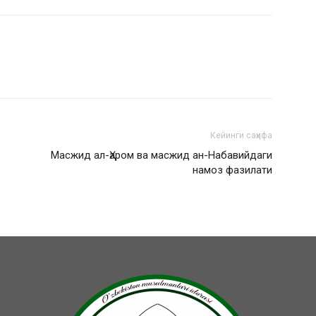
Кейинги саҳифа
Масжид ал-Ҳаром ва масжид ан-Набавийдаги
намоз фазилати