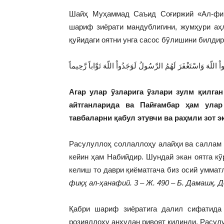
Шайҳ Муҳаммад Саъид Соғиржий «Ал-фиқ
шариф зиёрати мандублигини, жумҳури аҳ
қуйидаги оятни унга сасос бўлишини билдир
اْ اللّهَ وَاسْتَغْفَرَ لَهُمُ الرَّسُولُ لَوَجَدُواْ اللّهَ تَوَّاباً رَّحِيماً
Агар улар ўзларига ўзлари зулм қилган
айтганларида ва Пайғамбар ҳам улар
тавбаларни қабул этувчи ва раҳмли зот э
Расулуллоҳ соллаллоҳу алайҳи ва саллам қ
кейин ҳам Набийдир. Шундай экан оятга кў
келиш то даври қиёматгача биз осий умма
фиқҳ ал-ҳанафий. 3 – Ж. 490 – Б. Дамашқ. 
Қабри шариф зиёратига далил сифатида
розияллоҳу анҳудан ривоят қилинди, Расул