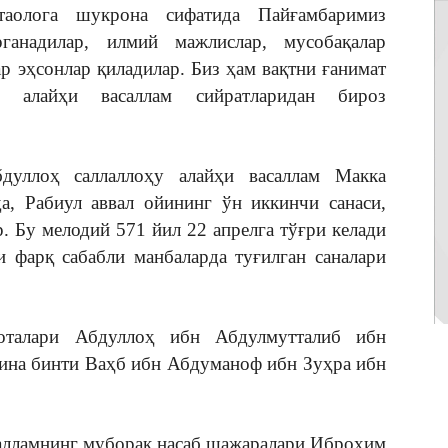
аолога шукрона сифатида Пайғамбаримиз
рганадилар, илмий мажлислар, мусобақалар
р эҳсонлар қиладилар. Биз ҳам вақтни ғанимат
у алайҳи васаллам сийратларидан бироз
уллоҳ саллаллоҳу алайҳи васаллам Макка
, Рабиул аввал ойининг ўн иккинчи санаси,
. Бу мелодий 571 йил 22 апрелга тўғри келади
и фарқ сабабли манбаларда туғилган саналари
 оталари Абдуллоҳ ибн Абдулмутталиб ибн
на бинти Ваҳб ибн Абдуманоф ибн Зуҳра ибн
салламнинг муборак насаб шажаралари Иброҳим