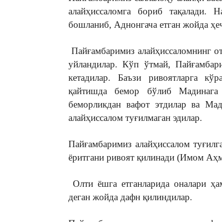
алайҳиссаломга бориб тақалади. 
бошланиб, Аднонгача етган жойда ҳе
Пайғамбаримиз алайҳиссаломнинг о
уйландилар. Кўп ўтмай, Пайғамбар
кетадилар. Баъзи ривоятларга кў
қайтишда бемор бўлиб Мадинаг
беморликдан вафот этдилар ва Мад
алайҳиссалом туғилмаган эдилар.
Пайғамбаримиз алайҳиссалом туғилг
ёритгани ривоят қилинади (Имом Аҳ
Олти ёшга етганларида оналари ҳа
деган жойда дафн қилиндилар.