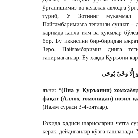
ўрганишимиз ва келажак авлодга ўрг
туриб, У Зотнинг мукаммал м
Пайғамбаримизга тегишли суннат –
каримда қанча илм ва ҳукмлар бўлс
бор. Бу иккисини бир-биридан ажра
Зеро, Пайғамбаримиз динга те
гапирмаганлар. Бу ҳақда Қуръони ка
َ إِلَّا وَحْيٌ يُوحَى
яъни: “
(Яна у Қуръонни) хомхаёлд
фақат (Аллоҳ томонидан) нозил қ
(Нажм сураси 3-4-оятлар).
Гоҳида ҳадиси шарифларни четга су
керак, дейдиганлар кўзга ташланади. 