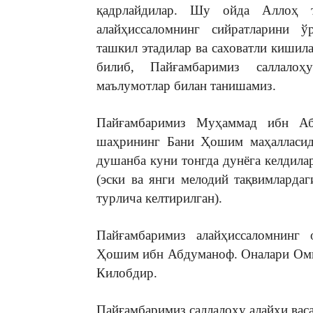
қадрлайдилар. Шу ойда Аллоҳ т
алайҳиссаломнинг сийратларини ў
ташкил этадилар ва саховатли кишила
билиб, Пайғамбаримиз саллалоҳ
маълумотлар билан танишамиз.
Пайғамбаримиз Муҳаммад ибн Абд
шаҳрининг Бани Ҳошим маҳалласида
душанба куни тонгда дунёга келдилар
(эски ва янги мелодий тақвимлардаг
турлича келтирилган).
Пайғамбаримиз алайҳиссаломнинг
Ҳошим ибн Абдуманоф. Оналари Оми
Килобдир.
Пайғамбаримиз саллалоҳу алайҳи ва