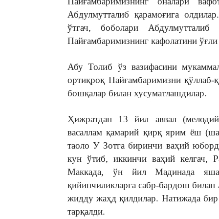
Пайғамбаримизнинг оналари ваф
Абдулмутталиб қарамоғига олдилар
ўтгач, боболари Абдулмутталиб
Пайғамбаримизнинг кафолатини ўғли
Абу Толиб ўз вазифасини мукаммал
ортиқроқ Пайғамбаримизни қўллаб-қ
бошқалар билан хусуматлашдилар.
Ҳижратдан 13 йил аввал (мелодий
васаллам қамарий қирқ ярим ёш (ш
таоло У Зотга биринчи ваҳий юборд
кун ўтиб, иккинчи ваҳий келгач, 
Маккада, ўн йил Мадинада яша
қийинчиликларга сабр-бардош билан 
жидду жаҳд қилдилар. Натижада бир
тарқалди.