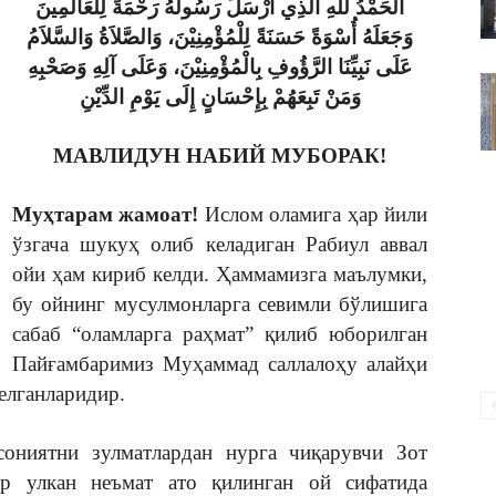
الحَمْدُ للهِ الَّذِي أَرْسَلَ رَسُولَهُ رَحْمَةً لِلْعَالَمِينَ
ВАКИЛЛИГИ
وَجَعَلَهُ أُسْوَةً حَسَنَةً لِلْمُؤْمِنِيْنَ، وَالصَّلاَةُ وَالسَّلاَمُ
عَلَى نَبِيِّنَا الرَّؤُوفِ بِالْمُؤْمِنِيْنَ، وَعَلَى آلِهِ وَصَحْبِهِ
وَمَنْ تَبِعَهُمْ بِإِحْسَانٍ إِلَى يَوْمِ الدِّيْنِ
МАВЛИДУН НАБИЙ МУБОРАК!
Муҳтарам жамоат!
Ислом оламига ҳар йили
ўзгача шукуҳ олиб келадиган Рабиул аввал
ойи ҳам кириб келди. Ҳаммамизга маълумки,
бу ойнинг мусулмонларга севимли бўлишига
сабаб “оламларга раҳмат” қилиб юборилган
Пайғамбаримиз Муҳаммад саллалоҳу алайҳи
елганларидир.
ониятни зулматлардан нурга чиқарувчи Зот
ар улкан неъмат ато қилинган ой сифатида