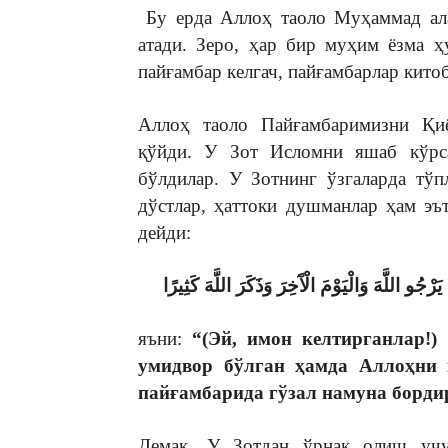
Бу ерда Аллоҳ таоло Муҳаммад ала
атади. Зеро, ҳар бир муҳим ёзма 
пайғамбар келгач, пайғамбарлар кито
Аллоҳ таоло Пайғамбаримизни Қиё
қўйди. У Зот Исломни яшаб кўрса
бўлдилар. У Зотнинг ўзгаларда тў
дўстлар, ҳаттоки душманлар ҳам э
дейди:
و اللَّهَ وَالْيَوْمَ الْآَخِرَ وَذَكَرَ اللَّهَ كَثِيرًا
яъни:
“(Эй, имон келтирганлар!)
умидвор бўлган ҳамда Аллоҳни
пайғамбарида гўзал намуна борди
Демак, У Зотдан ўрнак олиш учун