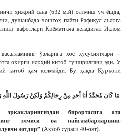
инчи ҳижрий сана (632 м.й) олтмиш уч ёшда,
уни, душанбада чошгоҳ пайти Рафиқул аълога
отнинг вафотлари Қиёматгача келадиган Ислом
васалламнинг ўзларига хос хусусиятлари –
отга охирги илоҳий китоб туширилгани эди. У
ҳий китоб ҳам келмайди. Бу ҳақда Қуръони
مَا كَانَ مُحَمَّدٌ أَبَا أَحَدٍ مِنْ رِجَالِكُمْ وَلَكِنْ رَسُولَ اللَّهِ وَخ
 эркакларингиздан бирортасига ота
инг элчиси ва пайғамбарларнинг
илувчи
зотдир
”
(Аҳзоб сураси 40-оят).