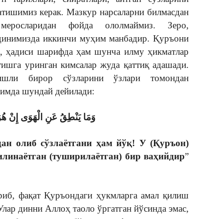
атишимиз керак. Мазкур нарсаларни билмасдан
еросларидан фойда ололмаймиз. Зеро,
 динимизда иккинчи муҳим манбадир. Қуръони
а, ҳадиси шарифда ҳам шунча илму ҳикматлар
тишга уринган кимсалар жуда қаттиқ адашади.
гишли бирор сўзларини ўзлари томондан
римда шундай дейилади:
وَمَا يَنْطِقُ عَنِ الْهَوَى إِنْ هُو
ан олиб сўзлаётгани ҳам йўқ! У (Қуръон)
илинаётган (туширилаётган) бир ваҳийдир
”
риб, фақат Қуръондаги ҳукмларга амал қилиш
Улар динни Аллоҳ таоло ўргатган йўсинда эмас,