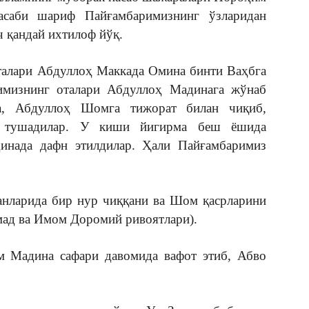
Насаби шариф Пайғамбаримизнинг ўзларидан
ч қандай ихтилоф йўқ.
талари Абдуллоҳ Маккада Омина бинти Ваҳбга
имизнинг оталари Абдуллоҳ Мадинага жўнаб
ра, Абдуллоҳ Шомга тижорат билан чиқиб,
а тушадилар. У киши йигирма беш ёшида
инада дафн этилдилар. Ҳали Пайғамбаримиз
анларида бир нур чиққани ва Шом қасрларини
мад ва Имом Доромий ривоятлари).
м Мадина сафари давомида вафот этиб, Абво