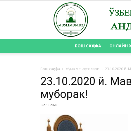
БОШ САҲИФА
ОНЛАЙН 
Бош саҳифа
Жума маърузалари
23.10.2020 й.
23.10.2020 й. М
муборак!
22.10.2020