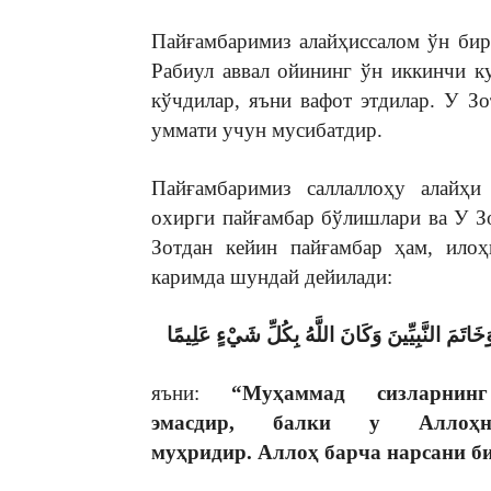
Пайғамбаримиз алайҳиссалом ўн бир
Рабиул аввал ойининг ўн иккинчи к
кўчдилар, яъни вафот этдилар. У З
уммати учун мусибатдир.
Пайғамбаримиз саллаллоҳу алайҳи 
охирги пайғамбар бўлишлари ва У З
Зотдан кейин пайғамбар ҳам, ило
каримда шундай дейилади:
َاتَمَ النَّبِيِّينَ وَكَانَ اللَّهُ بِكُلِّ شَيْءٍ عَلِيمًا
яъни:
“
Муҳаммад сизларнинг
эмасдир
,
балки у Аллоҳн
муҳридир
.
Аллоҳ
барча
нарсани
б