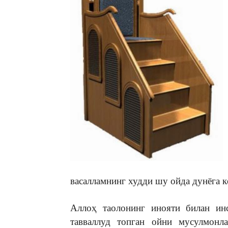
васалламнинг худди шу ойда дунёга к
Аллоҳ таолонинг инояти билан инс
тавваллуд топган ойни мусулмонл