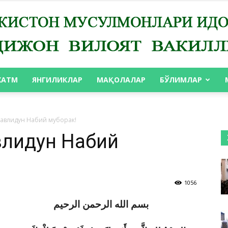
ХАТМ
ЯНГИЛИКЛАР
МАҚОЛАЛАР
БЎЛИМЛАР
АНДИЖОН
 Мавлидун Набий муборак!
авлидун Набий
ВИЛОЯТ
1056
بسم الله الرحمن الرحيم