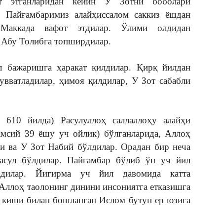
от этганларидан кейин У Зотни боболари
. Пайғамбаримиз алайҳиссалом саккиз ёшдан
 Маккада вафот этдилар. Ўлими олдидан
 Абу Толибга топширдилар.
 бажаришга ҳаракат қилдилар. Қирқ йилдан
увватладилар, ҳимоя қилдилар, У Зот сабабли
 610 йилда) Расулуллоҳ саллаллоҳу алайҳи
амсий 39 ёшу уч ойлик) бўлганларида, Аллоҳ
и ва У Зот Набий бўлдилар. Орадан бир неча
Расул бўлдилар. Пайғамбар бўлиб ўн уч йил
дилар. Йигирма уч йил давомида катта
Аллоҳ таолонинг динини инсониятга етказишга
 киши билан бошланган Ислом бутун ер юзига