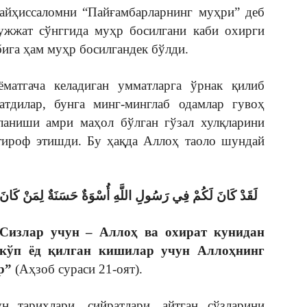
йҳиссаломни “Пайғамбарларнинг муҳри” деб
ҳужжат сўнггида муҳр босилгани каби охирги
бига ҳам муҳр босилгандек бўлди.
матгача келадиган умматларга ўрнак қилиб
тдилар, бунга минг-минглаб одамлар гувоҳ
планиши амри маҳол бўлган гўзал хулқларини
ътироф этишди. Бу ҳақда Аллоҳ таоло шундай
لَقَدْ كَانَ لَكُمْ فِي رَسُولِ اللَّهِ أُسْوَةٌ حَسَنَةٌ لِمَنْ كَانَ يَرْجُ
 Сизлар учун – Аллоҳ ва охират кунидан
 кўп ёд қилган кишилар учун Аллоҳнинг
р”
(Аҳзоб сураси 21-оят).
 тарихлари, сийратлари, айтган сўзларини