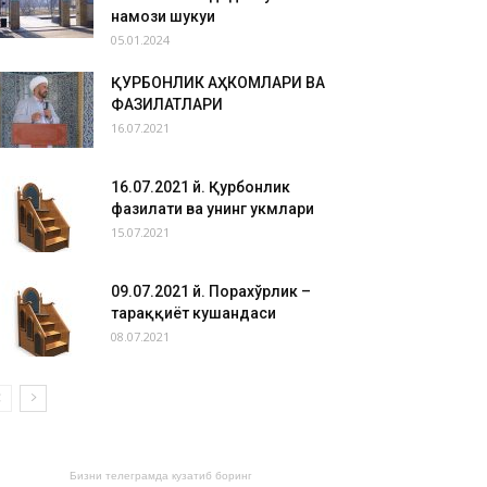
намози шукуҳи
05.01.2024
ҚУРБОНЛИК АҲКОМЛАРИ ВА
ФАЗИЛАТЛАРИ
16.07.2021
16.07.2021 й. Қурбонлик
фазилати ва унинг ҳукмлари
15.07.2021
09.07.2021 й. Порахўрлик –
тараққиёт кушандаси
08.07.2021
Бизни телеграмда кузатиб боринг