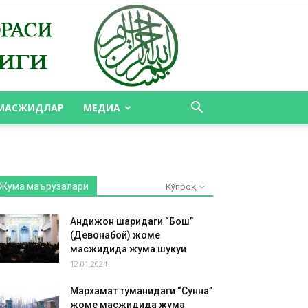
МАСЖИДЛАР
МЕДИА
Жума маърузалари
Кўпроқ
Андижон шаҳридаги “Бош”
(Девонабой) жоме
масжидида жума шукуҳи
12.01.2024
Мархамат туманидаги “Сунна”
жоме масжидида жума