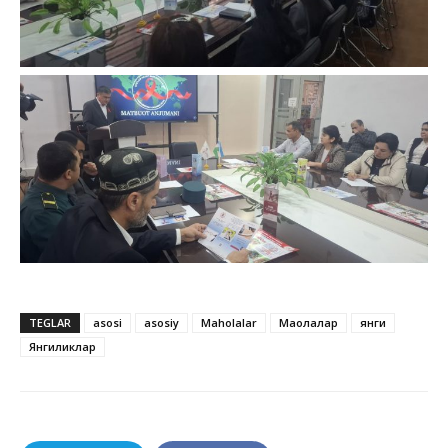
TEGLAR
asosi
asosiy
Maholalar
Мақолалар
янги
Янгиликлар