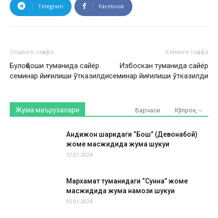
Telegram
Facebook
Олдинги саҳифа
Кейинги саҳифа
Булоқбоши туманида сайёр
Избоскан туманида сайёр
семинар йиғилиши ўтказилди
семинар йиғилиши ўтказилди
Жума маърузалари
Барчаси
Кўпроқ
Андижон шаҳридаги “Бош” (Девонабой)
жоме масжидида жума шукуҳи
12.01.2024
Мархамат туманидаги “Сунна” жоме
масжидида жума намози шукуҳи
05.01.2024