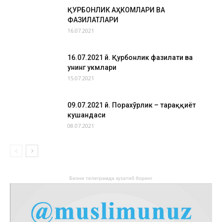
ҚУРБОНЛИК АҲКОМЛАРИ ВА
ФАЗИЛАТЛАРИ
16.07.2021
16.07.2021 й. Қурбонлик фазилати ва
унинг ҳукмлари
15.07.2021
09.07.2021 й. Порахўрлик – тараққиёт
кушандаси
08.07.2021
Бизни телеграмда кузатиб боринг