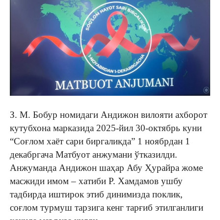
З. М. Бобур номидаги Андижон вилояти ахборот
кутубхона марказида 2025-йил 30-октябрь куни
“Соғлом хаёт сари биргаликда” 1 ноябрдан 1
декабргача Матбуот анжумани ўтказилди.
Анжуманда Андижон шаҳар Абу Ҳурайра жоме
масжиди имом – хатиби Р. Хамдамов ушбу
тадбирда иштирок этиб динимизда поклик,
соғлом турмуш тарзига кенг тарғиб этилганлиги