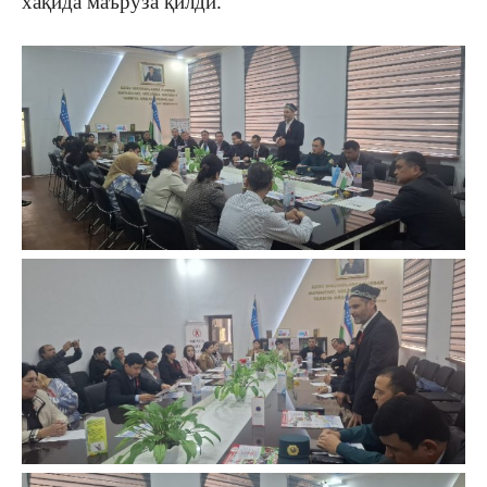
хақида маъруза қилди.