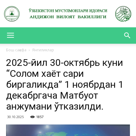
АНДИЖОН
Бош саҳифа
Янгиликлар
2025-йил 30-октябрь куни
ВИЛОЯТ
“Соғлом хаёт сари
биргаликда” 1 ноябрдан 1
ВАКИЛЛИГИ
декабргача Матбуот
анжумани ўтказилди.
30.10.2025
1857