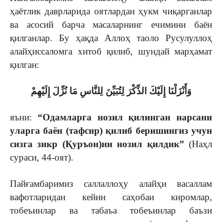
ҳаётлик даврларида оятлардан ҳукм чиқарганлар
ва асосий барча масаларнинг ечимини баён
қилганлар. Бу ҳақда Аллоҳ таоло Русулуллоҳ
алайҳиссаломга хитоб қилиб, шундай марҳамат
қилган:
وَأَنْزَلْنَا إِلَيْكَ الذِّكْرَ لِتُبَيِّنَ لِلنَّاسِ مَا نُزِّلَ إِلَيْهِمْ
яъни:
“Одамларга нозил қилинган нарсани
уларга баён (тафсир) қилиб беришингиз учун
сизга зикр (Қуръон)ни нозил қилдик”
(Наҳл
сураси, 44-оят).
Пайғамбаримиз саллаллоҳу алайҳи васаллам
вафотларидан кейин саҳобаи киромлар,
тобеъинлар ва табаъа тобеъинлар баъзи