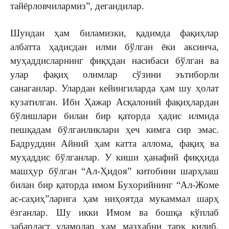
тайёрловчилармиз”, дегандилар.
Шундан ҳам биламизки, қадимда фақиҳлар
албатта ҳадисдан илми бўлган ёки аксинча,
муҳаддисларнинг фиқҳдан насибаси бўлган ва
улар фақиҳ олимлар сўзини эътиборли
санаганлар. Улардан кейингиларда ҳам шу ҳолат
кузатилган. Ибн Ҳажар Асқалоний фақиҳлардан
бўлишлари билан бир қаторда ҳадис илмида
пешқадам бўлганликлари ҳеч кимга сир эмас.
Бадруддин Айний ҳам катта аллома, фақиҳ ва
муҳаддис бўлганлар. У киши ҳанафий фиқҳида
машҳур бўлган “Ал-Ҳидоя” китобини шарҳлаш
билан бир қаторда имом Бухорийнинг “Ал-Жоме
ас-саҳиҳ”ларига ҳам ниҳоятда мукаммал шарҳ
ёзганлар. Шу икки Имом ва бошқа кўплаб
забардаст уламолар ҳам мазҳабни тарк қилиб,