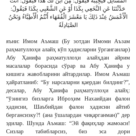
الْمَسَائِل فَيُجِيْبُهُ فَيَقُولُ: مِنْ أَيْنَ لَكَ هَذَا فَيَقُولُ: أَنْتَ
حَدَّثْتَنَا عَنِ النَّخَعِي بِكَذَا أَوْ عَنِ الشَّعْبِي بِكَذَا فَيَقُولُ:
الْأَعْمَشُ عِنْدَ ذَلِكَ يَا مَعْشَرَ الْفُقَهَاء أَنْتُمُ الْأَطِبَّاءُ وَنَحْنُ
الصَّيَادِلَةُ
яъни: Имом Аъмаш (Бу зотдан Имоми Аъзам
раҳматуллоҳи алайҳ кўп ҳадисларни ўрганганлар)
Абу Ҳанифа раҳматуллоҳи алайҳдан айрим
масалалар борасида сўрар ва Абу Ҳанифа у
кишига жавобларини айтардилар. Имом Аъмаш
ҳайратланиб: “Бу нарсаларни қаердан билдинг?”,
десалар, Абу Ҳанифа раҳматуллоҳи алайҳ:
“ўзингиз бизларга Иброҳим Нахаийдан фалон
ҳадисни, Шаъбийдан фалон ҳадисни айтиб
бергансизку?! (ана ўшалардан чиқарганман)” дер
эдилар. Шунда Аъмаш: “Эй фақиҳлар жамоаси!
Сизлар табибларсиз, биз эса дори