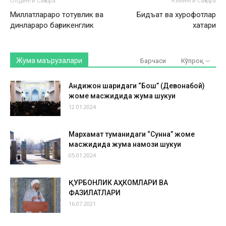
Олдинги саҳифа
Кейинги саҳифа
Миллатлараро тотувлик ва
Бидъат ва хурофотлар
динлараро бағрикенглик
хатари
Жума маърузалари
Барчаси
Кўпроқ
Андижон шаҳридаги “Бош” (Девонабой)
жоме масжидида жума шукуҳи
12.01.2024
Мархамат туманидаги “Сунна” жоме
масжидида жума намози шукуҳи
05.01.2024
ҚУРБОНЛИК АҲКОМЛАРИ ВА
ФАЗИЛАТЛАРИ
16.07.2021