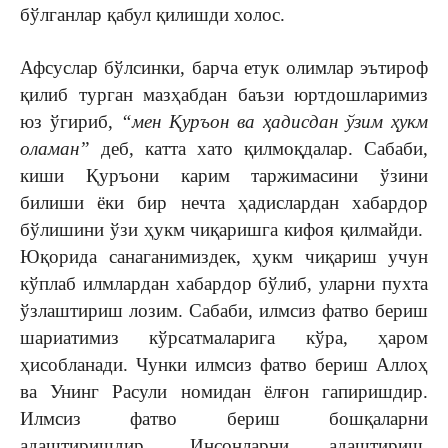
бўлганлар қабул қилишди холос.
Афсуслар бўлсинки, барча етук олимлар эътироф
қилиб турган мазҳабдан баъзи юртдошларимиз
юз ўгириб,
“мен Қуръон ва ҳадисдан ўзим ҳукм
оламан”
деб, катта хато қилмоқдалар. Сабаби,
киши Қуръони карим таржимасини ўзини
билиши ёки бир нечта ҳадислардан хабардор
бўлишини ўзи ҳукм чиқаришга кифоя қилмайди.
Юқорида санаганимиздек, ҳукм чиқариш учун
кўплаб илмлардан хабардор бўлиб, уларни пухта
ўзлаштириш лозим. Сабаби, илмсиз фатво бериш
шариатимиз кўрсатмаларига кўра, ҳаром
ҳисобланади. Чунки илмсиз фатво бериш Аллоҳ
ва Унинг Расули номидан ёлғон гапиришдир.
Илмсиз фатво бериш бошқаларни
адаштиришдир. Инсонларни адаштириш,