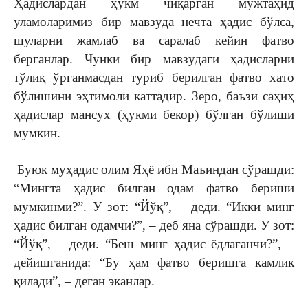
Ҳадислардан ҳукм чиқарган мужтаҳид
уламоларимиз бир мавзуда нечта ҳадис бўлса,
шуларни жамлаб ва саралаб кейин фатво
берганлар. Чунки бир мавзудаги ҳадисларни
тўлиқ ўрганмасдан туриб берилган фатво хато
бўлишини эҳтимоли каттадир. Зеро, баъзи саҳиҳ
ҳадислар мансух (ҳукми бекор) бўлган бўлиши
мумкин.
Буюк муҳадис олим Яҳё ибн Маъиндан сўрашди:
“Мингта ҳадис билган одам фатво бериши
мумкинми?”. У зот: “Йўқ”, – деди. “Икки минг
ҳадис билган одамчи?”, – деб яна сўрашди. У зот:
“Йўқ”, – деди. “Беш минг ҳадис ёдлаганчи?”, –
дейишганида: “Бу ҳам фатво беришга камлик
қилади”, – деган эканлар.