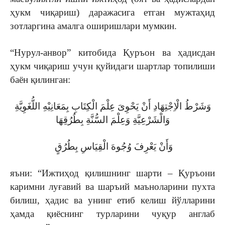
ҳукм чиқариш) даражасига етган мужтаҳид
зотларгина амалга оширишлари мумкин.
“Нурул-анвор” китобида Қуръон ва ҳадисдан
ҳукм чиқариш учун қуйидаги шартлар топилиши
баён қилинган:
وَشَرْطُ الْاِجْتِهَادِ أَنْ یَحْوِیَ عِلْمَ الْکِتَابِ بِمَعَانِيْهِ اللُّغَوِیَّةِ
وَالْشَرْعِیَّةِ وَعِلْمَ السُّنَّةِ بِطُرُقِهَا
وَأَنْ یَعْرِفَ وُجُوهَ الْقِیَاسِ بِطُرُقٍ
яъни: “Ижтиҳод қилишнинг шарти – Қуръони
каримни луғавий ва шаръий маъноларини пухта
билиш, ҳадис ва унинг етиб келиш йўлларини
ҳамда қиёснинг турларини чуқур англаб