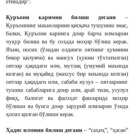
етишдир”.
Қуръони каримни билиш
дегани
–
Қуръоннинг маъноларини қисқача тушуниш эмас,
балки, Қуръони каримга доир барча илмларни
чуқур билиш ва бу соҳада моҳир бўлиш керак.
Яъни, носих (ўзидан олдинги оятнинг ҳукмини
бекор қилувчи) ва мансух (ҳукми тўхтатилган)
оятлар ҳақидаги илм, мутлақ (умумий маънода
келган) ва муқайяд (махсус бир маънода келган)
оятлар ҳақидаги илм, сабаби нузул – оятларнинг
тушиш сабабларига доир илм, араб тили, усулул
фиқҳ, балоғат ва фасоҳат фанларида моҳир
бўлиши ва бунга доир зарурий илмларни ўзида
ҳосил қилган бўлиши керак.
Ҳадис илмини билиш дегани
– “саҳиҳ”, “ҳасан”