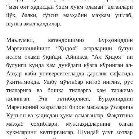
“мен оят ҳадисдан ўзим ҳукм оламан” деганлари
йўқ, балки, сўзсиз мазҳабни маҳкам ушлаб,
шунга амал қилдилар.
Маълумки, ватандошимиз Бурҳониддин
Марғинонийнинг “Ҳидоя” асарларини бутун
ислом олами ўқийди. Айниқса, “Ал Ҳидоя” ни
бугунги кунда ҳам дунёдаги кўзга кўринган ал-
Азҳар каби университетларда дарслик сифатида
ўқитилмоқда. Ушбу мўътабар китоб инглиз, рус
тилларига ва бошқа тилларга ҳам таржима
қилинган. Энг эътиборлиси, Бурҳониддин
Марғиноний хазратлари бирон масалада ўзларича
Қуръон ва ҳадисдан ҳукм олмаганлар. Фақатгина
мазҳаб соҳиблари, мужтаҳидларнинг олган
ҳукмларини келтирганлар. Шундай улуғ зотлар