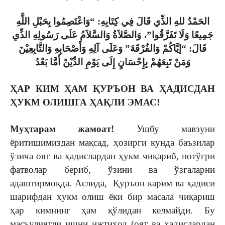
وَاعْتَصِمُوا بِحَبْلِ اللَّهِ
“
الحَمْدُ للهِ الذِّي قَالَ فِي كِتَابِهِ:
جَمِيعًا وَلَا تَفَرَّقُوا”
، وَالصَّلاَةُ وَالسَّلاَمُ عَلَى رَسُولِهِ الذِّي
قَالَ:
“إيَّاكُمْ وَالفُرْقَةَ”
وَعَلَى آلِهِ وَأَصْحَابِهِ وَالتَّابِعِيْنَ
وَمَنْ تَبِعَهُمْ بِإِحْسَانٍ إِلَى يَوْمِ الدِّيْنْ أ
مَّا بَعْدُ
ҲАР КИМ ҲАМ ҚУРЪОН ВА ҲАДИСДАН
ҲУКМ ОЛИШГА ҲАҚЛИ ЭМАС!
Муҳтарам жамоат!
Ушбу мавзуни
ёритишимиздан мақсад, ҳозирги кунда баъзилар
ўзича оят ва ҳадислардан ҳукм чиқариб, нотўғри
фатволар бериб, ўзини ва ўзгаларни
адаштирмоқда. Аслида, Қуръон карим ва ҳадиси
шарифдан ҳукм олиш ёки бир масала чиқариш
ҳар кимнинг ҳам қўлидан келмайди. Бу
масъулиятли ишни ижтиҳод (оят ва ҳадислардан