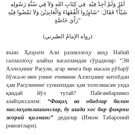
اَمْرٌ وَلَمْ اَجِدْ فِيْهِ فِي كِتَابِ اللهِ وَلاَ فِي سُنَّةِ رَسُولِهِ
شَيْأً؟ فَقَالَ: “شَاوِرُوا الْفُقَهَاءَ وَالْعَابِدِيْنَ وَلاَ تَمْضُوا فِيْهِ
رَاْيَ خَاصَّةٍ”
(رواه الإمامُ الطبرني)
яъни: Ҳазрати Али разияллоҳу анҳу Набий
саллаллоҳу алайҳи васалламдан сўрадилар: “Эй
Аллоҳнинг Расули, агар менга бир масала рўбарў
бўлса-ю мен унинг ечимини Аллоҳнинг китобдан
ҳам Расулининг суннатидан ҳам тополмасам унда
қандай йўл тутай? Пайғамбаримиз
алайҳиссалом:
“Фақиҳ ва обидлар билан
маслаҳатлашинглар, бу ишда хос бир фикрни
жорий қилманг”
дедилар (Имом Табароний
ривоятлари).