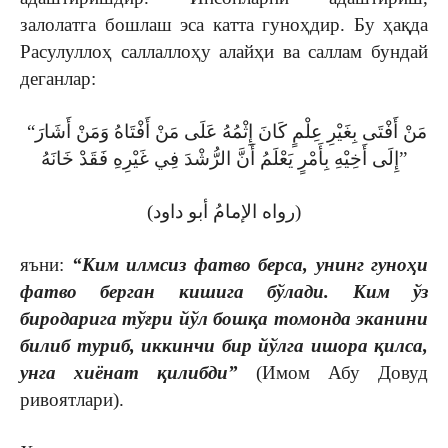
залолатга бошлаш эса катта гуноҳдир. Бу ҳақда
Расулуллоҳ саллаллоҳу алайҳи ва саллам бундай
деганлар:
“مَنْ أَفْتَى بِغَيْرِ عِلْمٍ كَانَ إِثْمُهُ عَلَى مَنْ أَفْتَاهُ وَمَنْ أَشَارَ
إِلَى أَخِيْهِ بِأَمْرٍ يَعْلَمُ أَنَّ الرُّشْدَ فِي غَيْرِهِ فَقَدْ خَانَهُ”
(رواه الإمامُ أبو داود)
яъни:
“Ким илмсиз фатво берса, унинг гуноҳи
фатво берган кишига бўлади. Ким ўз
биродарига тўғри йўл бошқа томонда эканини
билиб туриб, иккинчи бир йўлга ишора қилса,
унга хиёнат қилибди”
(Имом Абу Довуд
ривоятлари).