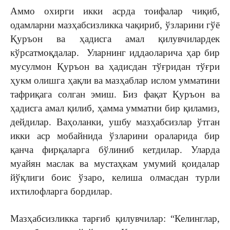
Аммо охирги икки асрда тоифалар чиқиб,
одамларни мазҳабсизликка чақириб, ўзларини гўё
Қуръон ва ҳадисга амал қилувчилардек
кўрсатмоқдалар. Уларнинг иддаоларича ҳар бир
мусулмон Қуръон ва ҳадисдан тўғридан тўғри
ҳукм олишга ҳақли ва мазҳаблар ислом умматини
тафриқага солган эмиш. Биз фақат Қуръон ва
ҳадисга амал қилиб, ҳамма умматни бир қиламиз,
дейдилар. Ваҳоланки, ушбу мазҳабсизлар ўтган
икки аср мобайнида ўзларини ораларида бир
қанча фирқаларга бўлиниб кетдилар. Уларда
муайян маслак ва мустаҳкам умумий қоидалар
йўқлиги боис ўзаро, келиша олмасдан турли
ихтилофларга бордилар.
Мазҳабсизликка тарғиб қилувчилар: “Келинглар,