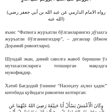
(رواه الامام الدارمي عن عبد الله بن أبي جعفر رضي
الله عنه)
яъни: “Фатвога журъатли бўлганларингиз дўзахга
журъатли бўлганингиздир”, – деганлар (Имом
Дорамий ривоятлари).
Шундай экан, диний саволга жавоб беришни ўз
мутахассисларига топширган мақсадга
мувофиқдир.
Хатиб Бағдодий ўзининг “Насиҳату аҳлил ҳадис”
китобида қуйидаги ривоятни келтирган:
وكَانَ الْأَعْمَشُ يَسْأَلُ أَبَا حَنِيْفَةَ رَضِيَ اللهُ عَنْهُمَا عَنِ