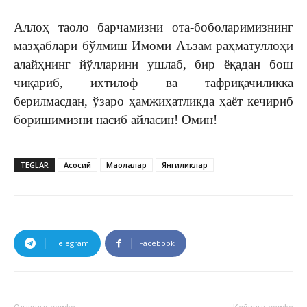
Аллоҳ таоло барчамизни ота-боболаримизнинг
мазҳаблари бўлмиш Имоми Аъзам раҳматуллоҳи
алайҳнинг йўлларини ушлаб, бир ёқадан бош
чиқариб, ихтилоф ва тафриқачиликка
берилмасдан, ўзаро ҳамжиҳатликда ҳаёт кечириб
боришимизни насиб айласин! Омин!
TEGLAR
Асосий
Мақолалар
Янгиликлар
Telegram
Facebook