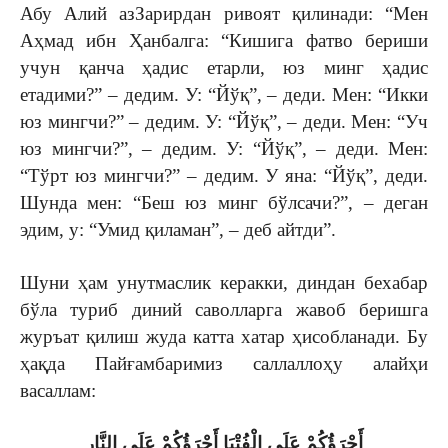
Абу Алий аз­Зарирдан ривоят қилинади: “Мен
Аҳмад ибн Ҳанбалга: “Кишига фатво бериши
учун қанча ҳадис етарли, юз минг ҳадис
етадими?” – дедим. У: “Йўқ”, – деди. Мен: “Икки
юз мингчи?” – дедим. У: “Йўқ”, – деди. Мен: “Уч
юз мингчи?”, – дедим. У: “Йўқ”, – деди. Мен:
“Тўрт юз мингчи?” – дедим. У яна: “Йўқ”, деди.
Шунда мен: “Беш юз минг бўлсачи?”, – деган
эдим, у: “Умид қиламан”, – деб айтди”.
Шуни ҳам унутмаслик керакки, диндан бехабар
бўла туриб диний саволларга жавоб беришга
журъат қилиш жуда катта хатар ҳисобланади. Бу
ҳақда Пайғамбаримиз саллаллоҳу алайҳи
васаллам:
أَجْرَؤُكُمْ عَلَى الْفُتْيَا أَجْرَؤُكُمْ عَلَى النَّارِ