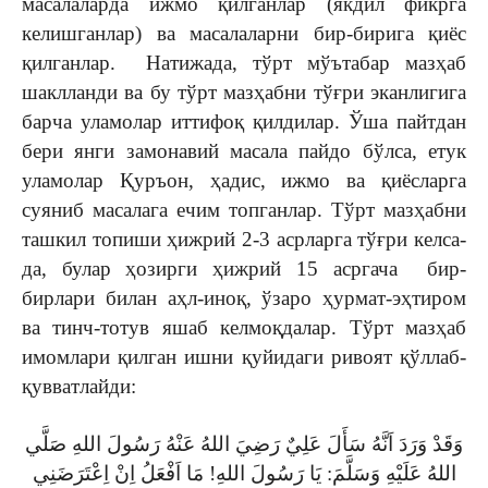
масалаларда ижмо қилганлар (якдил фикрга
келишганлар) ва масалаларни бир-бирига қиёс
қилганлар. Натижада, тўрт мўътабар мазҳаб
шаклланди ва бу тўрт мазҳабни тўғри эканлигига
барча уламолар иттифоқ қилдилар. Ўша пайтдан
бери янги замонавий масала пайдо бўлса, етук
уламолар Қуръон, ҳадис, ижмо ва қиёсларга
суяниб масалага ечим топганлар. Тўрт мазҳабни
ташкил топиши ҳижрий 2-3 асрларга тўғри келса-
да, булар ҳозирги ҳижрий 15 асргача бир-
бирлари билан аҳл-иноқ, ўзаро ҳурмат-эҳтиром
ва тинч-тотув яшаб келмоқдалар. Тўрт мазҳаб
имомлари қилган ишни қуйидаги ривоят қўллаб-
қувватлайди:
وَقَدْ وَرَدَ اَنَّهُ سَأَلَ عَلِيٌ رَضِيَ اللهُ عَنْهُ رَسُولَ اللهِ صَلَّي
اللهُ عَلَيْهِ وَسَلَّمَ: يَا رَسُولَ اللهِ! مَا اَفْعَلُ اِنْ اِعْتَرَضَنِي