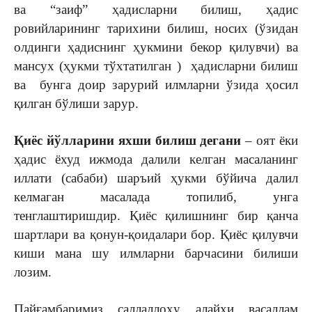
ва “заиф” ҳадисларни билиш, ҳадис
ровийларининг тарихини билиш, носих (ўзидан
олдинги ҳадиснинг ҳукмини бекор қилувчи) ва
мансух (ҳукми тўхтатилган ) ҳадисларни билиш
ва бунга доир зарурий илмларни ўзида ҳосил
қилган бўлиши зарур.
Қиёс йўлларини яхши билиш дегани
– оят ёки
ҳадис ёхуд ижмода далили келган масаланинг
иллати (сабаби) шаръий ҳукми бўйича далил
келмаган масалада топилиб, унга
тенглаштиришдир. Қиёс қилишнинг бир қанча
шартлари ва қонун-қоидалари бор. Қиёс қилувчи
киши мана шу илмларни барчасини билиши
лозим.
Пайғамбаримиз саллаллоҳу алайҳи васаллам