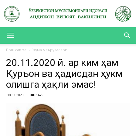
АНДИЖОН
Бош саҳифа
Жума маърузалари
20.11.2020 й. Ҳар ким ҳам
ВИЛОЯТ
Қуръон ва ҳадисдан ҳукм
олишга ҳақли эмас!
ВАКИЛЛИГИ
18.11.2020
1629