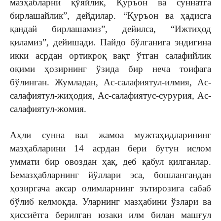
мазҳабларни қўяйлик, Қуръон ва суннатга
бирлашайлик”, дейдилар. “Қуръон ва ҳадисга
қандай бирлашамиз”, дейилса, “Ижтиҳод
қиламиз”, дейишади. Пайдо бўлганига эндигина
икки асрдан ортиқроқ вақт ўтган салафийлик
оқими ҳозирнинг ўзида бир неча тоифага
бўлинган. Жумладан, Ас-салафиятул-илмия, Ас-
салафиятул-жиҳодия, Ас-салафиятус-сурурия, Ас-
салафиятул-жомия.
Аҳли сунна вал жамоа мужтаҳидларининг
мазҳабларини 14 асрдан бери бутун ислом
уммати бир овоздан ҳақ, деб қабул қилганлар.
Бемазҳабларнинг йўллари эса, бошлангандан
ҳозиргача аксар олимларнинг эътирозига сабаб
бўлиб келмоқда. Уларнинг мазҳабини ўзлари ва
ҳиссиётга берилган юзаки илм билан машғул