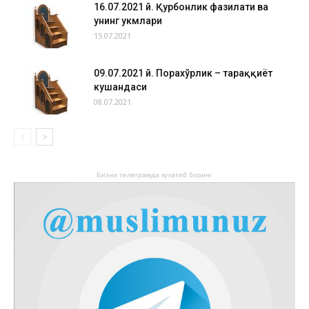
16.07.2021 й. Қурбонлик фазилати ва
унинг ҳукмлари
15.07.2021
09.07.2021 й. Порахўрлик – тараққиёт
кушандаси
08.07.2021
Бизни телеграмда кузатиб боринг