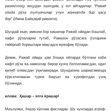
разияллоҳу анҳудан эшитдим, у зот айтадилар:
“Ражаб
ойида рўза тутувчилар учун жаннатда бир қаср
бор”
(Имом Байҳақий ривояти).
Шундай экан, имкони бор кишилар Ражаб ойидан бошлаб,
нафл рўзаларни тутиб, Рамазон рўзасига ўзларини
тайёрлаб боришлари мақсадга мувофиқ бўлади.
Демак, Ражаб ойида ҳам бошқа ойларда бўлгани каби
нафл рўза ва намозлар бирор кунга белгиламасдан, одат
қилиб олмасдан ўқилаверади. Шундагина шариатимизда
кўрсатилмаган турли бидъат ва хурофотдан узоқ
бўлинади.
и
лова: Ҳашар – элга ярашар!
Маълумки, баҳор кўклам фаслидир. Шу кунларда атроф-