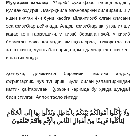
Муҳтарам азизлар!
“Фириб” сўзи форс тилида алдаш,
йўлдан оздириш, макр-ҳийла маъноларини билдиради. Шу
ишни қилган ёки буни касбга айлантириб олган кимсани
эса фирибгар дейилади. Алдов, фирибгарлик, ўғрилик шу
қадар кенг тарқалдики, у кириб бормаган жой, у кириб
бормаган соҳа қолмади: имтиҳонларда, тижоратда ва
ҳатто никоҳ муносабатларида ҳам одамлар ёлғонни кенг
ишлатишмоқда.
Ҳолбуки, динимизда бировнинг молини алдов,
фирибгарлик, чув тушириш йўли билан ўзлаштиришдан
қаттиқ қайтарилган. Қуръони каримда бу ҳақда шундай
баён этилган. Аллоҳ таоло айтади:
وَلَا تَأْكُلُوا أَمْوَالَكُمْ بَيْنَكُمْ بِالْبَاطِلِ وَتُدْلُوا بِهَا إِلَى الْحُكَّامِ
لِتَأْكُلُوا فَرِيقًا مِنْ أَمْوَالِ النَّاسِ بِالْإِثْمِ وَأَنْتُمْ تَعْلَمُونَ