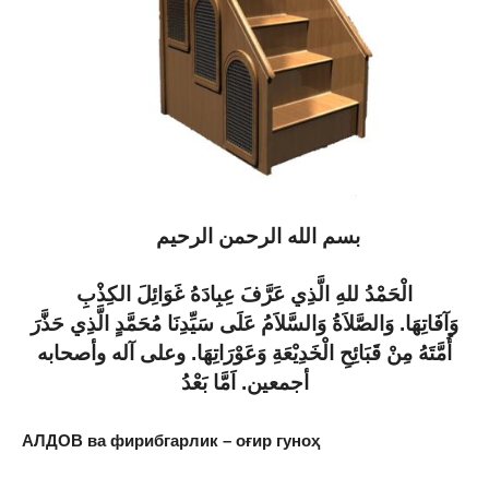
بسم الله الرحمن الرحيم
الْحَمْدُ للهِ الَّذِي عَرَّفَ عِبِادَهُ غَوَائِلَ الكِذْبِ
وَالصَّلاَةُ وَالسَّلاَمُ عَلَى سَيِّدِنَا مُحَمَّدٍ الَّذِي حَذَّرَ
.
وَآفَاتِهَا
أُمَّتَهُ مِنْ قَبَائِحِ الْخَدِيْعَةِ وَعَوْرَاتِهَا. وعلى آله وأصحابه
أجمعين.
اَمَّا بَعْدُ
АЛДОВ ва фирибгарлик – оғир гуноҳ