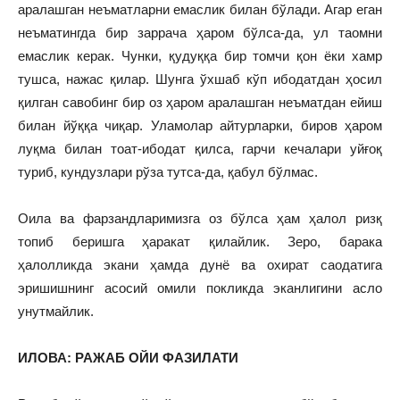
аралашган неъматларни емаслик билан бўлади. Агар еган
неъматингда бир заррача ҳаром бўлса-да, ул таомни
емаслик керак. Чунки, қудуққа бир томчи қон ёки хамр
тушса, нажас қилар. Шунга ўхшаб кўп ибодатдан ҳосил
қилган савобинг бир оз ҳаром аралашган неъматдан ейиш
билан йўққа чиқар. Уламолар айтурларки, биров ҳаром
луқма билан тоат-ибодат қилса, гарчи кечалари уйғоқ
туриб, кундузлари рўза тутса-да, қабул бўлмас.
Оила ва фарзандларимизга оз бўлса ҳам ҳалол ризқ
топиб беришга ҳаракат қилайлик. Зеро, барака
ҳалолликда экани ҳамда дунё ва охират саодатига
эришишнинг асосий омили покликда эканлигини асло
унутмайлик.
ИЛОВА: РАЖАБ ОЙИ ФАЗИЛАТИ