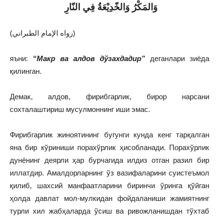
ﻭ
ﺍﻟﻤَﻜْﺮُ ﻭَﺍﻟﺨّﺪِﻳْﻌَﺔُ ﻓِﻲ ﺍﻟﻨّﺎﺭِ
(رواه الإمام الطبراني)
яъни:
“Макр ва алдов дўзахдадир”
деганлари зиёда
қилинган.
Демак, алдов, фирибгарлик, бирор нарсани
сохталаштириш мусулмоннинг иши эмас.
Фирибгарлик жиноятининг бугунги кунда кенг тарқалган
яна бир кўриниши порахўрлик ҳисобланади. Порахўрлик
дунёнинг деярли ҳар бурчагида илдиз отган разил бир
иллатдир. Амалдорларнинг ўз вазифаларини суистеъмол
қилиб, шахсий манфаатларини биринчи ўринга қўйган
ҳолда давлат мол-мулкидан фойдаланиши жамиятнинг
турли хил жабҳаларда ўсиш ва ривожланишдан тўхтаб