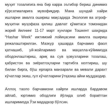
муҳит тозалигига яна бир карра эътибор бериш динимиз
кўрсатмаларига мувофиқдир. Мана шундай хайри
ишларни амалга ошириш мақсадида Экология ва атроф-
муҳитни муҳофаза қилиш давлат қўмитаси томонидан
жорий йилнинг 11-17 март кунлари Тошкент шаҳрида
“Hashar Week” ижтимоий лойиҳасини амалга ошириш
режалаштирилган. Мазкур ҳашарда барчамиз фаол
қатнашиб, уй-жойларимиз ва маҳалла-кўйимизда
ободонлаштириш, ариқ ва сув ҳовузларини тозалаш,
қабристон ва зиёратгоҳларни тартибга келтириш, шу
билан бирга, бўш ерларга манзарали ва мевали дарахт
кўчатлар экиш, гул кўчатларини ўтқазиш айни муддаодир.
Аллоҳ таоло барчамизни хайрли ишларда бардавом
айлаб, юртимиз ободлиги йўлида олиб бораётган
ишларимизда Ўзи мададкор бўлсин.