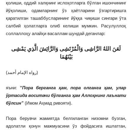
қолиши, оддий халқнинг ислоҳотларга бўлган ишончининг
йўқолиши, одамларнинг ўз ҳаётларини ўзгартиришга
қаратилган ташаббусларининг йўққа чиқиши сингари ўта
салбий ҳолатларга олиб келиши мумкин. Расулуллоҳ
соллаллоҳу алайҳи васаллам шундай деганлар:
ل
عَنَ اللهُ الرَّاشِى وَالْمُرْتَشِى وَالرَّائِشَ الَّذِي يَمْشِى
بَيْنَهُمَا
(رواه الإمام أحمد)
яъни:
“Пора берганга ҳам, пора олганга ҳам, улар
ўртасида воситачи бўлганга ҳам Аллоҳнинг лаънати
бўлсин”
(Имом Аҳмад ривояти).
Пора берувчи жамиятда белгиланган низомни бузган,
адолатли қонун мажмуасини ўз фойдасига ишлатган,