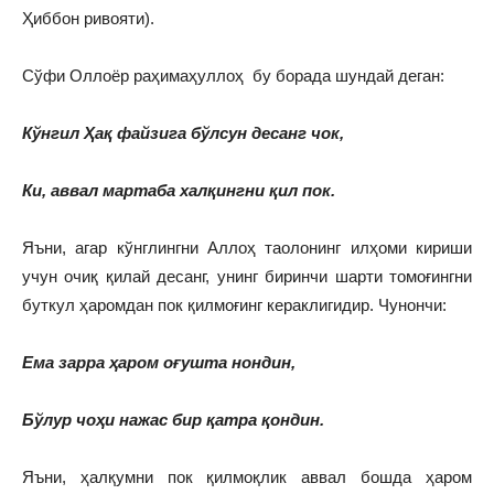
Ҳиббон ривояти).
Сўфи Оллоёр раҳимаҳуллоҳ бу борада шундай деган:
Кўнгил Ҳақ файзига бўлсун десанг чок,
Ки, аввал мартаба халқингни қил пок.
Яъни, агар кўнглингни Аллоҳ таолонинг илҳоми кириши
учун очиқ қилай десанг, унинг биринчи шарти томоғингни
буткул ҳаромдан пок қилмоғинг кераклигидир. Чунончи:
Ема зарра ҳаром оғушта нондин,
Бўлур чоҳи нажас бир қатра қондин.
Яъни, ҳалқумни пок қилмоқлик аввал бошда ҳаром