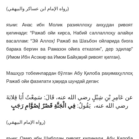
(رواه الإمام ابن عساكر والبيهقي)
яъни: Анас ибн Молик разияллоҳу анҳудан ривоят
қилинади: “Ражаб ойи кирса, Набий саллаллоҳу алайҳи
васаллам: “Эй Аллоҳ! Ражаб ва Шаъбон ойларида бизга
барака бергин ва Рамазон ойига етказгин”, дер эдилар”
(Имом Ибн Асокир ва Имом Байҳақий ривоят қилган).
Машҳур тобеинлардан бўлган Абу Қилоба раҳимаҳуллоҳ
Ражаб ойи фазилати ҳақида шундай деган:
عن عَامِرِ بْنِ شِبْلٍ رضي الله عنه، قَالَ: سَمِعْتُ أَبَا قِلابَةَ
رضي الله عنه، يَقُولُ:
فِي الْجَنَّةِ قَصْرٌ لِصُوَّامِ رَجَبٍ
(رواه الإمام البيهقي)
яъни: Омир ибн Шиблдан ривоят қилинади, Абу Қилоба