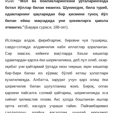
яъни:
“Мол ва бойликларингизни ўрталарингизда
ботил йўллар билан емангиз.
Шунингдек, била туриб,
одамларнинг ҳақларидан бир қисмини гуноҳ йўл
билан ейиш мақсадида уни ҳокимларга ҳавола
этмангиз.”
(Бақара сураси, 188-оят).
Исломда алдов, фирибгарлик, бировни чув тушириш,
савдо-сотиқда алдамчилик каби иллатлар қораланган.
Сир эмаски, кейинги вақтларда баъзи кишилар
одамлардан қарзга ёки шерикчиликка, деб пул олиб, охир-
оқибат уни қайтармай ўртада низо чиқиши, яқин кишилар
бир-бири билан юз кўрмас бўлиб кетиш ҳолатлари
кузатилмоқда. Албатта, зарурат учун қарз олиш ёки
шерикчилик билан шуғулланиш жоиз. Бироқ, олган
қарзини пайсалга солмай қайтариш, шерикчиликда эса
хиёнат қилмаслик лозим. Акс ҳолда бошланган ишлар
ортга кетиб, касодга учраши тайин. Пайғамбаримиз
саллаллоҳу алайҳи васаллам шундай марҳамат