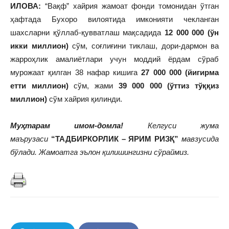
ИЛОВА:
“Вақф” хайрия жамоат фонди томонидан ўтган
ҳафтада Бухоро вилоятида имконияти чекланган
шахсларни қўллаб-қувватлаш мақсадида
12 000 000 (ўн
икки миллион)
сўм, соғлиғини тиклаш, дори-дармон ва
жарроҳлик амалиётлари учун моддий ёрдам сўраб
мурожаат қилган 38 нафар кишига
27 000 000 (йигирма
етти миллион)
сўм, жами
39 000 000 (ўттиз тўққиз
миллион)
сўм хайрия қилинди.
Муҳтарам имом-домла!
Келгуси жума
маърузаси
“ТАДБИРКОРЛИК – ЯРИМ РИЗҚ”
мавзусида
бўлади. Жамоатга эълон қилишингизни сўраймиз.