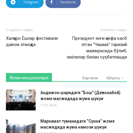
Telegram
Facebook
Олдинги саҳифа
Кейинги саҳифа
Халқаро Ёшлар фестивали
Президент янги қиёфа касб
давом этмоқда
этган “Чашма” тарихий
мажмуасида бўлиб,
зиёлилар билан суҳбатлашди
Жума маърузалари
Барчаси
Кўпроқ
Андижон шаҳридаги “Бош” (Девонабой)
жоме масжидида жума шукуҳи
12.01.2024
Мархамат туманидаги “Сунна” жоме
масжидида жума намози шукуҳи