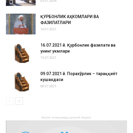
05.01.2024
ҚУРБОНЛИК АҲКОМЛАРИ ВА
ФАЗИЛАТЛАРИ
16.07.2021
16.07.2021 й. Қурбонлик фазилати ва
унинг ҳукмлари
15.07.2021
09.07.2021 й. Порахўрлик – тараққиёт
кушандаси
08.07.2021
Бизни телеграмда кузатиб боринг