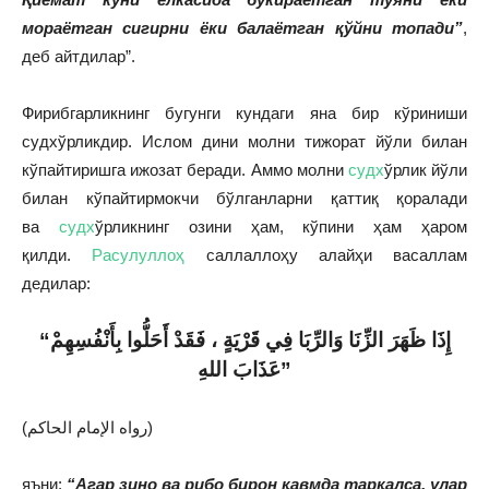
мораётган сигирни ёки балаётган қўйни топади”
,
деб айтдилар”.
Фирибгарликнинг бугунги кундаги яна бир кўриниши
судхўрликдир. Ислом дини молни тижорат йўли билан
кўпайтиришга ижозат беради. Аммо молни
судх
ўрлик йўли
билан кўпайтирмокчи бўлганларни қаттиқ қоралади
ва
судх
ўрликнинг озини ҳам, кўпини ҳам ҳаром
қилди.
Расулуллоҳ
саллаллоҳу алайҳи васаллам
дедилар:
“إِذَا ظَهَرَ الزِّنَا وَالرِّبَا فِي قَرْيَةٍ ، فَقَدْ أَحَلُّوا بِأَنْفُسِهِمْ
عَذَابَ اللهِ”
(رواه الإمام الحاكم)
яъни:
“Агар зино ва рибо бирон қавмда тарқалса, улар