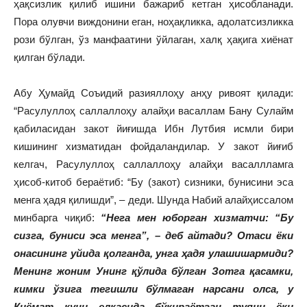
ҳақсизлик қилиб ишини бажариб кетган ҳисобланади.
Пора олувчи виждонини еган, ноҳақликка, адолатсизликка
рози бўлган, ўз манфаатини ўйлаган, халқ ҳақига хиёнат
қилган бўлади.
Абу Ҳумайд Соъидий разияллоҳу анҳу ривоят қилади:
“Расулуллоҳ саллаллоҳу алайҳи васаллам Бану Сулайм
қабиласидан закот йиғишда Ибн Лутбия исмли бири
кишининг хизматидан фойдаландилар. У закот йиғиб
келгач, Расулуллоҳ саллаллоҳу алайҳи васаллламга
ҳисоб-китоб бераётиб: “Бу (закот) сизники, бунисини эса
менга ҳадя қилишди”, – деди. Шунда Набий алайҳиссалом
минбарга чиқиб:
“Нега мен юборган хизматчи: “Бу
сизга, буниси эса менга”, – деб айтади? Отаси ёки
онасининг уйида қолганда, унга ҳадя улашишармиди?
Менинг жоним Унинг қўлида бўлган Зотга қасамки,
кимки ўзига тегишли бўлмаган нарсани олса, у
Қиёмат куни елкасида бўкираётган туяни ёки