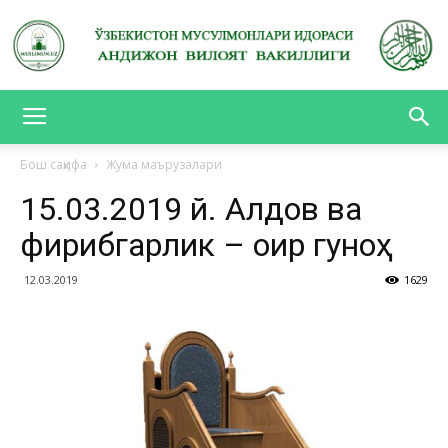
АНДИЖОН
Бош саҳифа
Жума маърузалари
15.03.2019 й. Алдов ва
ВИЛОЯТ
фирибгарлик – оғир гуноҳ
12.03.2019
1629
ВАКИЛЛИГИ