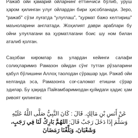
Ражаб ойи қамарий ойларнинг еттинчиси бўлиб, уруш
ҳаром қилинган улуғ ойлардан бири ҳисобланади. Зеро,
“ражаб” сўзи луғатда “улуғлаш”, “ҳурмат бажо келтириш”
маъноларини англатади. Жоҳилият даври араблари бу
ойни улуғлагани ва ҳурматлагани боис шу ном билан
аталиб қолган.
Саҳобаи киромлар ва улардан кейинги салафи
солиҳларимиз Рамазон ойидан сўнг тутган рўзаларини
қабул бўлишини Аллоҳ таолодан сўрашар эди. Ражаб ойи
келганда эса, Рамазонга соғ-саломат етишни сўрар
эдилар. Бу ҳақида Пайғамбаримиздан қуйидаги ҳадис ҳам
ривоят қилинган:
عَنْ أَنَسِ بْنِ مَالِكٍ. قَالَ : كَانَ النَّبِيُّ صَلَّى اللَّهُ عَلَيْهِ
وَسَلَّمَ إِذَا دَخَلَ رَجَبٌ قَالَ:
اللهُمَّ بَارِكْ لَنَا فِي رَجَبٍ،
وَشَعْبَانَ، وَبَلِّغْنَا رَمَضَانَ