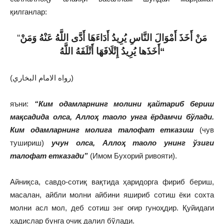
қилганлар:
“
مَنْ أَخَذَ أَمْوَالَ النَّاسِ يُرِيدُ أَدَاءَهَا أَدَّى اللَّهُ عَنْهُ وَمَنْ
أَخَذَها يُرِيدُ إِتْلَافَهَا أَتْلَفَهُ اللَّهُ
“
(رواه الامام البخاري)
яъни:
“Ким одамларнинг молини қайтариб бериш
мақсадида олса, Аллоҳ таоло унга ёрдамчи бўлади.
Ким одамларнинг молига талофат етказиш
(чув
тушириш)
учун олса, Аллоҳ таоло унинг ўзиги
талофат етказади”
(Имом Бухорий ривояти).
Айниқса, савдо-сотиқ вақтида ҳаридорга фириб бериш,
масалан, айбли молни айбини яшириб сотиш ёки сохта
молни асл мол, деб сотиш энг оғир гуноҳдир. Қуйидаги
ҳадислар бунга очиқ далил бўлади.