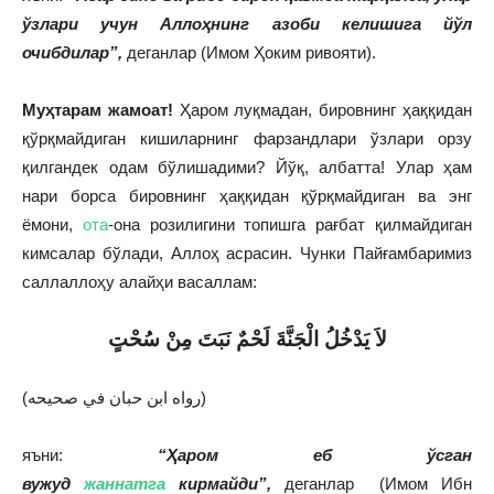
ўзлари учун Аллоҳнинг азоби келишига йўл
очибдилар”,
деганлар (Имом Ҳоким ривояти).
Муҳтарам жамоат!
Ҳаром луқмадан, бировнинг ҳаққидан
қўрқмайдиган кишиларнинг фарзандлари ўзлари орзу
қилгандек одам бўлишадими? Йўқ, албатта! Улар ҳам
нари борса бировнинг ҳаққидан қўрқмайдиган ва энг
ёмони,
ота
-она розилигини топишга рағбат қилмайдиган
кимсалар бўлади, Аллоҳ асрасин. Чунки Пайғамбаримиз
саллаллоҳу алайҳи васаллам:
لا
يَدْخُلُ الْجَنَّةَ لَحْمٌ نَبَتَ مِنْ سُحْتٍ
(رواه ابن حبان في صحيحه)
яъни:
“Ҳаром еб ўсган
вужуд
жаннатга
кирмайди”,
деганлар (Имом Ибн