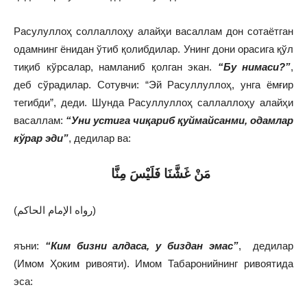
Расулуллоҳ соллаллоҳу алайҳи васаллам дон сотаётган
одамнинг ёнидан ўтиб қолибдилар. Унинг дони орасига қўл
тиқиб кўрсалар, намланиб қолган экан.
“Бу нима
си
?”
,
деб сўрадилар. Сотувчи: “Эй Расуллуллоҳ, унга ёмғир
тегибди”, деди. Шунда Расуллуллоҳ саллаллоҳу алайҳи
васаллам:
“Уни устига
чиқариб
қуймайсанми, одамлар
кўрар эди”
, дедилар ва:
ﻣَﻦْ ﻏَﺸَّﻨَﺎ ﻓَﻠَﻴْﺲَ ﻣِﻨَّﺎ
(رواه الإمام الحاكم)
яъни:
“Ким
бизни
алдаса,
у биз
дан эмас”
, дедилар
(Имом Ҳоким ривояти). Имом Табаронийнинг ривоятида
эса: