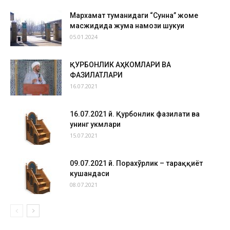
Мархамат туманидаги “Сунна” жоме
масжидида жума намози шукуҳи
05.01.2024
ҚУРБОНЛИК АҲКОМЛАРИ ВА
ФАЗИЛАТЛАРИ
16.07.2021
16.07.2021 й. Қурбонлик фазилати ва
унинг ҳукмлари
15.07.2021
09.07.2021 й. Порахўрлик – тараққиёт
кушандаси
08.07.2021