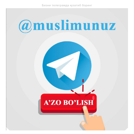
Бизни телеграмда кузатиб боринг