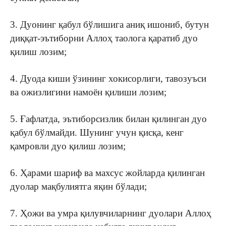
3. Дуонинг қабул бўлишига аниқ ишониб, бутун
диққат-эътиборни Аллоҳ таолога қаратиб дуо
қилиш лозим;
4. Дуода киши ўзининг хокисорлиги, тавозуъси
ва ожизлигини намоён қилиши лозим;
5. Ғафлатда, эътиборсизлик билан қилинган дуо
қабул бўлмайди. Шунинг учун қисқа, кенг
қамровли дуо қилиш лозим;
6. Ҳарами шариф ва махсус жойларда қилинган
дуолар мақбулиятга яқин бўлади;
7. Ҳожи ва умра қилувчиларнинг дуолари Аллоҳ