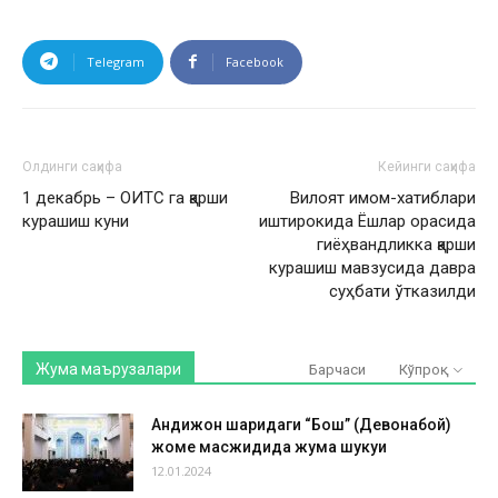
Telegram
Facebook
Олдинги саҳифа
Кейинги саҳифа
1 декабрь – ОИТС га қарши
Вилоят имом-хатиблари
курашиш куни
иштирокида Ёшлар орасида
гиёҳвандликка қарши
курашиш мавзусида давра
суҳбати ўтказилди
Жума маърузалари
Барчаси
Кўпроқ
Андижон шаҳридаги “Бош” (Девонабой)
жоме масжидида жума шукуҳи
12.01.2024