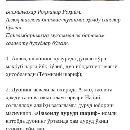
Бисмиллаҳир Роҳманир Роҳийм.
Аллоҳ таолога битмас-туганмас ҳамду санолар
бўлсин.
Пайғамбаримизга мукаммал ва батамом
салавоту дурудлар бўлсин.
1. Аллоҳ таолонинг ҳузурида дуодан кўра
маҳбуб нарса йўқ бўлиб, дуо ибодатнинг мағзи
ҳисобланади (Термизий шариф);
2. Дуонинг аввали ва охирида Аллоҳ таолога
ҳамду сано ва икки олам сарвари Набий
соллаллоҳу алайҳи васалламга дуруд юбориш
маснундир.
«Фазоилу дуруди шариф»
номли
китобда дуонинг ўртасида ҳам дуруд ўқиш
суннат дейилган;