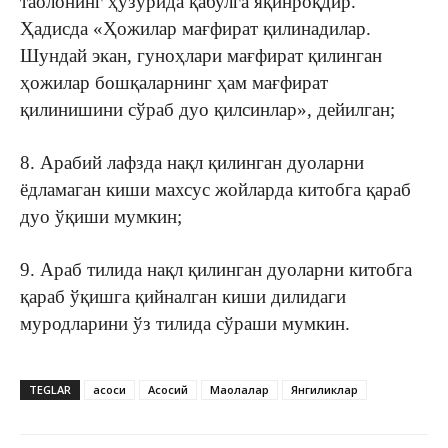
таолонинг ҳузурида қабулга яқинроқдир.
Ҳадисда «Ҳожилар мағфират қилинадилар.
Шундай экан, гуноҳлари мағфират қилинган
ҳожилар бошқаларнинг ҳам мағфират
қилинишини сўраб дуо қилсинлар», дейилган;
8. Арабий лафзда нақл қилинган дуоларни
ёдламаган киши махсус жойларда китобга қараб
дуо ўқиши мумкин;
9. Араб тилида нақл қилинган дуоларни китобга
қараб ўқишга қийналган киши дилидаги
муродларини ўз тилида сўраши мумкин.
TEGLAR
асоси
Асосий
Мақолалар
Янгиликлар