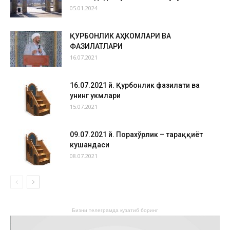
05.01.2024
ҚУРБОНЛИК АҲКОМЛАРИ ВА
ФАЗИЛАТЛАРИ
16.07.2021
16.07.2021 й. Қурбонлик фазилати ва
унинг ҳукмлари
15.07.2021
09.07.2021 й. Порахўрлик – тараққиёт
кушандаси
08.07.2021
Бизни телеграмда кузатиб боринг