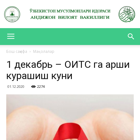
АНДИЖОН
Бош саҳифа
Мақолалар
1 декабрь – ОИТС га қарши
ВИЛОЯТ
курашиш куни
01.12.2020
2274
ВАКИЛЛИГИ