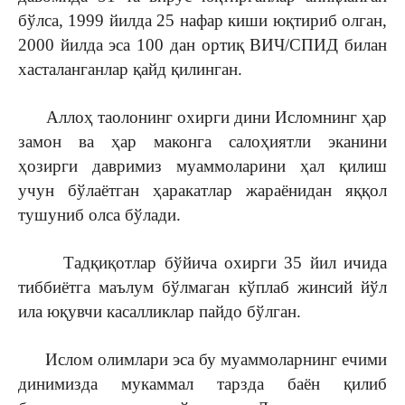
бўлса, 1999 йилда 25 нафар киши юқтириб олган,
2000 йилда эса 100 дан ортиқ ВИЧ/СПИД билан
хасталанганлар қайд қилинган.
Аллоҳ таолонинг охирги дини Исломнинг ҳар
замон ва ҳар маконга салоҳиятли эканини
ҳозирги давримиз муаммоларини ҳал қилиш
учун бўлаётган ҳаракатлар жараёнидан яққол
тушуниб олса бўлади.
Тадқиқотлар бўйича охирги 35 йил ичида
тиббиётга маълум бўлмаган кўплаб жинсий йўл
ила юқувчи касалликлар пайдо бўлган.
Ислом олимлари эса бу муаммоларнинг ечими
динимизда мукаммал тарзда баён қилиб