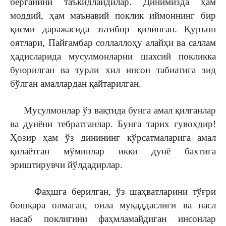
берганини таъкидлайдилар. Динимизда ҳам
моддий, ҳам маънавий поклик иймоннинг бир
қисми даражасида эътибор қилинган. Қуръон
оятлари, Пайғамбар соллаллоҳу алайҳи ва саллам
ҳадисларида мусулмонларни шахсий покликка
буюрилган ва турли хил инсон табиатига зид
бўлган амаллардан қайтарилган.
Мусулмонлар ўз вақтида бунга амал қилганлар
ва дунёни тебратганлар. Бунга тарих гувоҳдир!
Ҳозир ҳам ўз динининг кўрсатмаларига амал
қилаётган мўминлар икки дунё бахтига
эриштирувчи йўлдадирлар.
Фаҳшга берилган, ўз шаҳватларини тўғри
бошқара олмаган, оила муқаддаслиги ва насл
насаб поклигини фаҳмламайдиган инсонлар