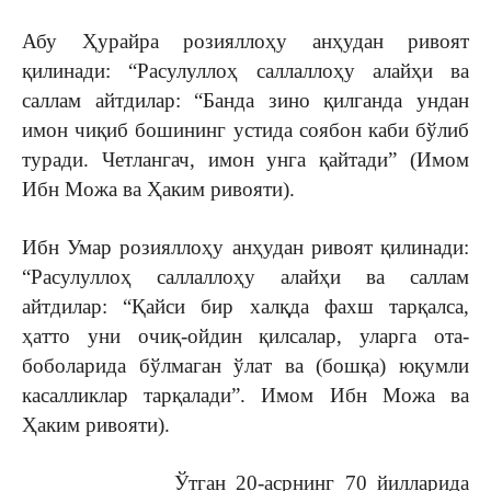
Абу Ҳурайра розияллоҳу анҳудан ривоят
қилинади: “Расулуллоҳ саллаллоҳу алайҳи ва
саллам айтдилар: “Банда зино қилганда ундан
имон чиқиб бошининг устида соябон каби бўлиб
туради. Четлангач, имон унга қайтади” (Имом
Ибн Можа ва Ҳаким ривояти).
Ибн Умар розияллоҳу анҳудан ривоят қилинади:
“Расулуллоҳ саллаллоҳу алайҳи ва саллам
айтдилар: “Қайси бир халқда фахш тарқалса,
ҳатто уни очиқ-ойдин қилсалар, уларга ота-
боболарида бўлмаган ўлат ва (бошқа) юқумли
касалликлар тарқалади”. Имом Ибн Можа ва
Ҳаким ривояти).
Ўтган 20-асрнинг 70 йилларида