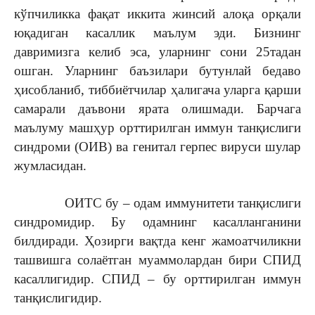
кўпчиликка фақат иккита жинсий алоқа орқали
юқадиган касаллик маълум эди. Бизнинг
давримизга келиб эса, уларнинг сони 25тадан
ошган. Уларнинг баъзилари бутунлай бедаво
ҳисобланиб, тиббиётчилар ҳалигача уларга қарши
самарали даъвони ярата олишмади. Барчага
маълуму машҳур орттирилган иммун танқислиги
синдроми (ОИВ) ва генитал герпес вируси шулар
жумласидан.
ОИТС бу – одам иммунитети танқислиги
синдромидир. Бу одамнинг касалланганини
билдиради. Ҳозирги вақтда кенг жамоатчиликни
ташвишга солаётган муаммолардан бири СПИД
касаллигидир. СПИД – бу орттирилган иммун
танқислигидир.