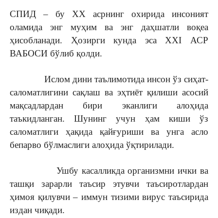
СПИД – бу ХХ асрнинг охирида инсоният
оламида энг муҳим ва энг даҳшатли воқеа
ҳисобланади. Ҳозирги кунда эса ХХI АСР
ВАБОСИ бўлиб қолди.
Ислом дини таълимотида инсон ўз сиҳат-
саломатлигини сақлаш ва эҳтиёт қилиши асосий
мақсадлардан бири эканлиги алоҳида
таъкидланган. Шунинг учун ҳам киши ўз
саломатлиги ҳақида қайғуриши ва унга асло
бепарво бўлмаслиги алоҳида ўқтирилади.
Ушбу касалликда организмни ички ва
ташқи зарарли таъсир этувчи таъсиротлардан
ҳимоя қилувчи – иммун тизими вирус таъсирида
издан чиқади.