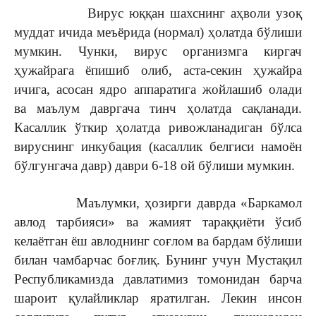
Вирус юққан шахснинг аҳволи узоқ
муддат ичида меъёрида (нормал) ҳолатда бўлиши
мумкин. Чунки, вирус организмга киргач
ҳужайрага ёпишиб олиб, аста-секин ҳужайра
ичига, асосан ядро аппаратига жойлашиб олади
ва маълум давргача тинч ҳолатда сақланади.
Касаллик ўткир ҳолатда ривожланадиган бўлса
вируснинг инкубация (касаллик белгиси намоён
бўлгунгача давр) даври 6-18 ой бўлиши мумкин.
Маълумки, ҳозирги даврда «Баркамол
авлод тарбияси» ва жамият тараққиёти ўсиб
келаётган ёш авлоднинг соғлом ва бардам бўлиши
билан чамбарчас боғлиқ. Бунинг учун Мустақил
Республикамизда давлатимиз томонидан барча
шароит қулайликлар яратилган. Лекин инсон