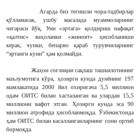
Агарда биз тегишли чора-тадбирлар
қўлламасак, ушбу масалада муаммоларнинг
чегараси йўқ. Уни «эртага» қолдириш нафақат
«қалтис» ваҳоланки «жиноят» ҳисобланиши
керак, чунки, бепарво қараб турувчиларнинг
“эртанги куни” ҳам қолмайди.
Жаҳон соғлиқни сақлаш ташкилотининг
маълумотига кўра, ҳозирги кунда дунёнинг 197
мамлакатида 2000 йил охиригача 5,5 миллион
одам ОИТС билан хасталанган ва улардан 15,5
миллиони вафот этган. Ҳозирги кунда эса 90
миллион атрофида ҳисобланмоқда. Ўзбекистонда
ҳам ОИТС билан касалланганларнинг сони ортиб
бормоқда.