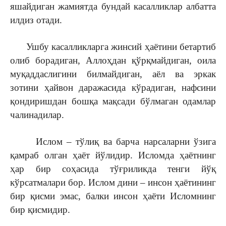
яшайдиган жамиятда бундай касалликлар албатта
илдиз отади.
Ушбу касалликларга жинсий ҳаётини бетартиб
олиб борадиган, Аллоҳдан қўрқмайдиган, оила
муқаддаслигини билмайдиган, аёл ва эркак
зотини ҳайвон даражасида кўрадиган, нафсини
қондиришдан бошқа мақсади бўлмаган одамлар
чалинадилар.
Ислом – тўлиқ ва барча нарсаларни ўзига
қамраб олган ҳаёт йўлидир. Исломда ҳаётнинг
ҳар бир соҳасида тўғриликда тенги йўқ
кўрсатмалари бор. Ислом дини – инсон ҳаётининг
бир қисми эмас, балки инсон ҳаёти Исломнинг
бир қисмидир.