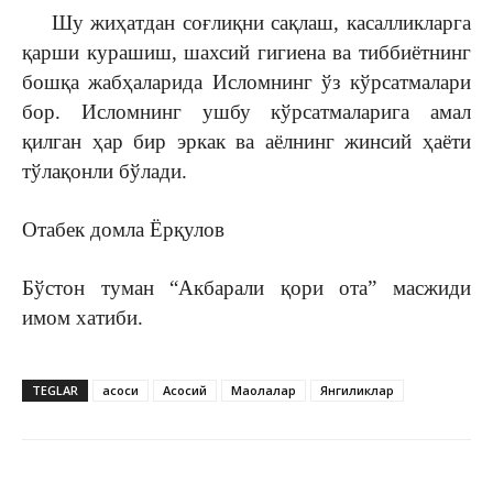
Шу жиҳатдан соғлиқни сақлаш, касалликларга
қарши курашиш, шахсий гигиена ва тиббиётнинг
бошқа жабҳаларида Исломнинг ўз кўрсатмалари
бор. Исломнинг ушбу кўрсатмаларига амал
қилган ҳар бир эркак ва аёлнинг жинсий ҳаёти
тўлақонли бўлади.
Отабек домла Ёрқулов
Бўстон туман “Акбарали қори ота” масжиди
имом хатиби.
TEGLAR
асоси
Асосий
Мақолалар
Янгиликлар