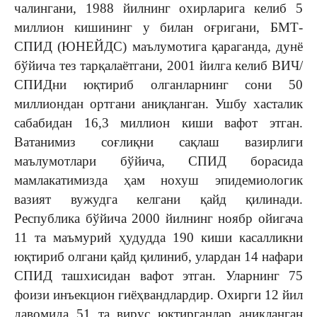
чалингани, 1988 йилнинг охирларига келиб 5
миллион кишининг у билан оғригани, БМТ-
СПИД (ЮНЕЙДС) маълумотига қараганда, дунё
бўйича тез тарқалаётгани, 2001 йилга келиб ВИЧ/
СПИДни юқтириб олганларнинг сони 50
миллиондан ортгани аниқланган. Ушбу хасталик
сабабидан 16,3 миллион киши вафот этган.
Ватанимиз соғлиқни сақлаш вазирлиги
маълумотлари бўйича, СПИД борасида
мамлакатимизда ҳам нохуш эпидемиологик
вазият вужудга келгани қайд қилинади.
Республика бўйича 2000 йилнинг ноябр ойигача
11 та маъмурий ҳудудда 190 киши касалликни
юқтириб олгани қайд қилиниб, улардан 14 нафари
СПИД ташхисидан вафот этган. Уларнинг 75
фоизи инъекцион гиёҳвандлардир. Охирги 12 йил
давомида 51 та вирус юқтирганлар аниқланган