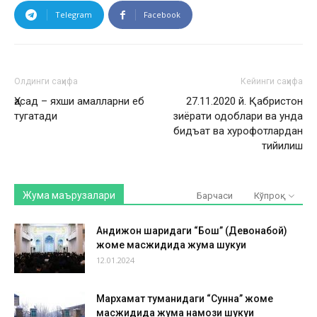
Telegram
Facebook
Олдинги саҳифа
Кейинги саҳифа
Ҳасад – яхши амалларни еб
27.11.2020 й. Қабристон
тугатади
зиёрати одоблари ва унда
бидъат ва хурофотлардан
тийилиш
Жума маърузалари
Барчаси
Кўпроқ
Андижон шаҳридаги “Бош” (Девонабой)
жоме масжидида жума шукуҳи
12.01.2024
Мархамат туманидаги “Сунна” жоме
масжидида жума намози шукуҳи