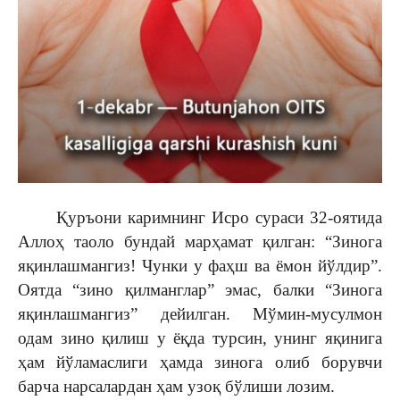
Қуръони каримнинг Исро сураси 32-оятида
Аллоҳ таоло бундай марҳамат қилган: “Зинога
яқинлашмангиз! Чунки у фаҳш ва ёмон йўлдир”.
Оятда “зино қилманглар” эмас, балки “Зинога
яқинлашмангиз” дейилган. Мўмин-мусулмон
одам зино қилиш у ёқда турсин, унинг яқинига
ҳам йўламаслиги ҳамда зинога олиб борувчи
барча нарсалардан ҳам узоқ бўлиши лозим.