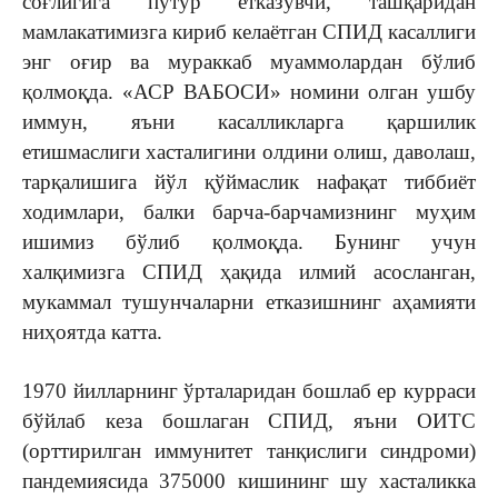
соғлигига путур етказувчи, ташқаридан
мамлакатимизга кириб келаётган СПИД касаллиги
энг оғир ва мураккаб муаммолардан бўлиб
қолмоқда. «АСР ВАБОСИ» номини олган ушбу
иммун, яъни касалликларга қаршилик
етишмаслиги хасталигини олдини олиш, даволаш,
тарқалишига йўл қўймаслик нафақат тиббиёт
ходимлари, балки барча-барчамизнинг муҳим
ишимиз бўлиб қолмоқда. Бунинг учун
халқимизга СПИД ҳақида илмий асосланган,
мукаммал тушунчаларни етказишнинг аҳамияти
ниҳоятда катта.
1970 йилларнинг ўрталаридан бошлаб ер курраси
бўйлаб кеза бошлаган СПИД, яъни ОИТС
(орттирилган иммунитет танқислиги синдроми)
пандемиясида 375000 кишининг шу хасталикка