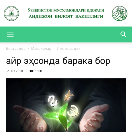
АНДИЖОН
Бош саҳифа
Мақолалар
Имомлардан
Ҳайр эҳсонда барака бор
ВИЛОЯТ
20.07.2020
1100
ВАКИЛЛИГИ