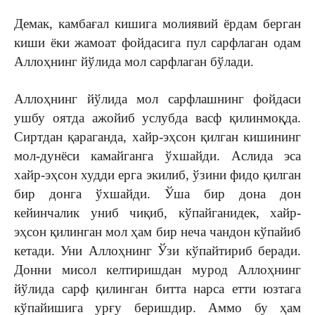
Демак, камбағал кишига молиявий ёрдам берган
киши ёки жамоат фойдасига пул сарфлаган одам
Аллоҳнинг йўлида мол сарфлаган бўлади.
Аллоҳнинг йўлида мол сарфлашнинг фойдаси
ушбу оятда ажойиб услубда васф қилинмоқда.
Сиртдан қараганда, хайр-эҳсон қилган кишининг
мол-дунёси камайганга ўхшайди. Аслида эса
хайр-эҳсон худди ерга экилиб, ўзини фидо қилган
бир донга ўхшайди. Ўша бир дона дон
кейинчалик униб чиқиб, кўпайганидек, хайр-
эҳсон қилинган мол ҳам бир неча чандон кўпайиб
кетади. Уни Аллоҳнинг Ўзи кўпайтириб беради.
Донни мисол келтиришдан мурод Аллоҳнинг
йўлида сарф қилинган битта нарса етти юзтага
кўпайишига урғу беришдир. Аммо бу ҳам