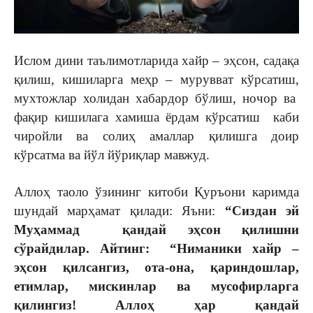
Ислом дини таълимотларида хайр – эҳсон, садақа
қилиш, кишиларга меҳр – мурувват кўрсатиш,
мухтожлар холидан хабардор бўлиш, ночор ва
фақир кишилага хамиша ёрдам кўрсатиш каби
чиройли ва солиҳ амаллар қилишга доир
кўрсатма ва йўл йўриқлар мавжуд.
Аллоҳ таоло ўзининг китоби Қуръони каримда
шундай марҳамат қилади: Яъни:
“Сиздан эй
Муҳаммад қандай эҳсон қилишни
сўрайдилар. Айтинг: “Ниманики хайр –
эҳсон қилсангиз, ота-она, қариндошлар,
етимлар, мискинлар ва мусофирларга
қилингиз! Аллоҳ ҳар қандай