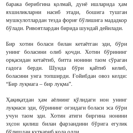
барака берибгина қолмай, дунё ишларида ҳам
яхшиликларни насиб этади, бошига тушган
мушкулотлардан тезда фориғ бўлишига мададкор
бўлади. Ривоятлардан бирида шундай дейилади.
Бир хотин боласи билан кетаётган эди, бўри
унинг боласини олиб қочди. Хотин бўрининг
орқасидан кетаётиб, битта нонини таом сўраган
гадога берди. Шунда бўри қайтиб келиб,
боласини унга топширди. Ғойибдан овоз келди:
“Бир луқмага – бир луқма”.
Ҳақиқатдан ҳам аёлнинг қўлидаги нон унинг
луқмаси эди, бўрининг оғзидаги боласи эса бўри
учун таом эди. Хотин атиги биргина нонини
эҳсон қилиш билан фарзандини бўрига егулик
бўлишдан қутқариб қола олди.