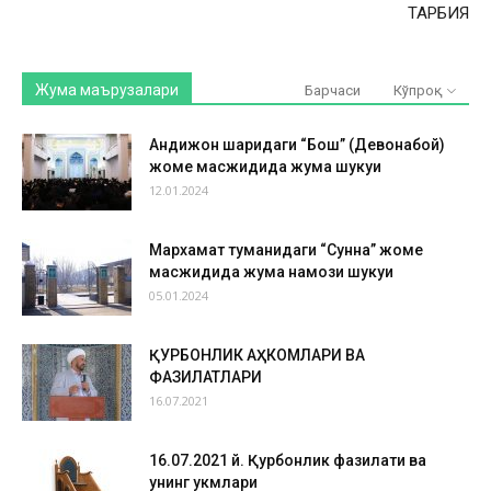
ТАРБИЯ
Жума маърузалари
Барчаси
Кўпроқ
Андижон шаҳридаги “Бош” (Девонабой)
жоме масжидида жума шукуҳи
12.01.2024
Мархамат туманидаги “Сунна” жоме
масжидида жума намози шукуҳи
05.01.2024
ҚУРБОНЛИК АҲКОМЛАРИ ВА
ФАЗИЛАТЛАРИ
16.07.2021
16.07.2021 й. Қурбонлик фазилати ва
унинг ҳукмлари