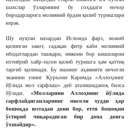
шахслар ўзларининг бу соҳадаги ночор
биродарларига молиявий ёрдам қилиб туришлари
керак.
Шу нуқтаи назардан Исломда фарз, вожиб
қилинган закот, садақаи фитр каби молиявий
ибодатлардан ташқари, имкони бор кишиларни
ихтиёрий хайр-эҳсон қилиб туришга ҳам қаттиқ
тарғиб қилинади. Бу ишнинг аҳамияти нечоғли
эканини унинг Қуръони Каримда «Аллоҳнинг
йўлида мол сарфлаш» деб аталишиданоқ билса
бўлади.
«Молларини Аллоҳнинг йўлида
сарфлайдиганларнинг мисоли худди ҳар
бошоқда юзтадан дони бор, етти бошоқни
ўстириб чиқарадиган бир дона донга
ўхшайдир».