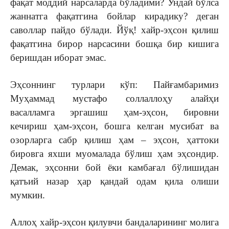
фақат моддий нарсаларда бўладими? Ундай бўлса
жаннатга фақатгина бойлар кирадику? деган
саволлар пайдо бўлади. Йўқ! хайр-эҳсон қилиш
фақатгина бирор нарсасини бошқа бир кишига
беришдан иборат эмас.
Эҳсоннинг турлари кўп: Пайғамбаримиз
Муҳаммад мустафо соллаллоҳу алайҳи
васалламга эргашиш ҳам-эҳсон, бировни
кечириш ҳам-эҳсон, бошга келган мусибат ва
озорларга сабр қилиш ҳам – эҳсон, ҳаттоки
бировга яхши муомалада бўлиш ҳам эҳсондир.
Демак, эҳсонни бой ёки камбағал бўлишидан
қатъий назар ҳар қандай одам қила олиши
мумкин.
Аллоҳ хайр-эҳсон қилувчи бандаларининг молига