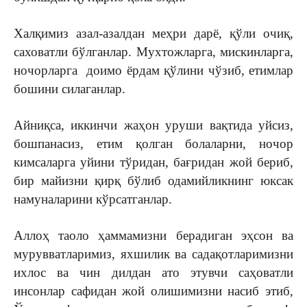
Халқимиз азал-азалдан меҳри дарё, қўли очиқ,
саховатли бўлганлар. Мухтожларга, мискинларга,
ночорларга доимо ёрдам қўлини чўзиб, етимлар
бошини силаганлар.
Айниқса, иккинчи жаҳон уруши вақтида уйсиз,
бошпанасиз, етим қолган болаларни, ночор
кимсаларга уйини тўридан, бағридан жой бериб,
бир майизни қирқ бўлиб одамийликнинг юксак
намуналарини кўрсатганлар.
Аллоҳ таоло ҳаммамизни берадиган эҳсон ва
мурувватларимиз, яхшилик ва садақотларимизни
ихлос ва чин дилдан ато этувчи саҳоватли
инсонлар сафидан жой олишимизни насиб этиб,