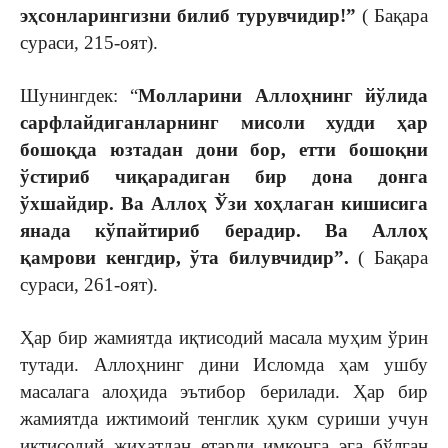
эҳсонларингизни билиб турувчидир!”
( Бақара
сураси, 215-оят).
Шунингдек: “
Молларини Аллоҳнинг йўлида
сарфлайдиганларнинг мисоли худди ҳар
бошоқда юзтадан дони бор, етти бошоқни
ўстириб чиқарадиган бир дона донга
ўхшайдир. Ва Аллоҳ Ўзи хоҳлаган кишисига
янада кўпайтириб берадир. Ва Аллоҳ
қамрови кенгдир, ўта билувчидир”.
( Бақара
сураси, 261-оят).
Ҳар бир жамиятда иқтисодий масала муҳим ўрин
тутади. Аллоҳнинг дини Исломда ҳам ушбу
масалага алоҳида эътибор берилади. Ҳар бир
жамиятда ижтимоий тенглик ҳукм суриши учун
иқтисодий жиҳатдан етарли имконга эга бўлган