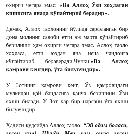
охирги чегара эмас:
«Ва Аллоҳ Ўзи хоҳлаган
кишисига янада кўпайтириб берадир».
Демак, Аллоҳ таолонинг йўлида сарфланган бир
дона молнинг савоби етти юз марта кўпайтириб
берилиши ҳам охирги чегара эмас. Аллоҳ таоло
хоҳласа, етти юздан яна неча чандонга
кўпайтириб бераверади.Чунки:
«Ва Аллоҳ
қамрови кенгдир, ўта билувчидир».
У Зотнинг қамрови кенг, Ўз қамровидаги
мулкидан қай бандасига қанча беришини Ўзи
яхши билади. У Зот ҳар бир нарсани ўта яхши
билувчидир.
Ҳадиси қудсийда Аллоҳ таоло:
“Эй одам боласи,
эҳсон қил! Шунда Мен ҳам сенга эҳсон