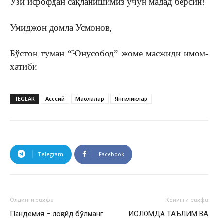
Ўзи исрофдан сақланишимиз учун мадад берсин!
Умиджон домла Усмонов,
Бўстон туман “Юнусобод” жоме масжиди имом-
хатиби
TEGLAR
Асосий
Мақолалар
Янгиликлар
Telegram
Facebook
Олдинги саҳифа
Кейинги саҳифа
Пандемия – лоқайд бўлманг
ИСЛОМДА ТАЪЛИМ ВА