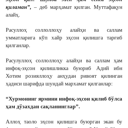
қиламан”,
– деб марҳамат қилган. Муттафақун
алайҳ.
Расуллоҳ соллоллоҳу алайҳи ва саллам
умматларига кўп хайр эҳсон қилишга тарғиб
қилганлар.
Расулуллоҳ соллоллоҳу алайҳи ва саллам ҳам
инфоқ-эҳсон қилишликка буюриб Адий ибн
Хотим розияллоҳу анҳудан ривоят қилинган
ҳадиси шарифда шундай мархамат қилганлар:
“Хурмонинг ярмини инфоқ-эҳсон қилиб бўлса
ҳам дўзахдан сақланинглар”.
Аллоҳ таоло эҳсон қилишга буюрган экан бу