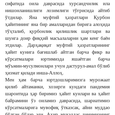
сифатида оила даврасида хурсандчилик ила
нишонланишлиги лозимлиги тўғрисида айтиб
ўтдилар. Яна муфтий ҳазратлари Қурбон
ҳайитининг яна бир амалларидан бирига алоҳида
тўҳталиб, қурбонлик қилишлик шартлари ва
шунга доир фиқҳий масъалаларни ҳам кенг баён
этдилар. Дарҳақиқат муфтий ҳазратларининг
ҳайит кунига бағишлаб айтган барча фикр ва
кўрсатмалари юртимизда яшаётган барча
мўъмин-мусулмонлари учун дастурул-амал бўлиб
ҳизмат қилади инша-Аллоҳ.
Мен ҳам барча юртдошларимизга мурожаат
қилиб айтаманки, хозирги кундаги пандемия
шароитида ҳар биримиз ҳайит кунлари ва ҳайит
байрамини ўз оиламиз даврасида, шариатимиз
кўрсатмаларига мувофиқ ўтказсак, айни муддао
бўлган бўлар эди. Ахир муқаддас динимизнинг