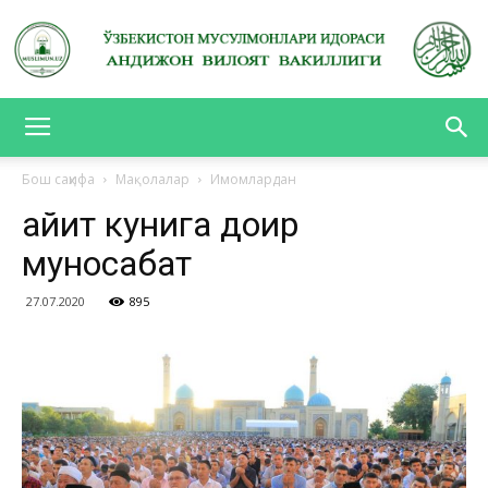
АНДИЖОН
Бош саҳифа
Мақолалар
Имомлардан
Ҳайит кунига доир
ВИЛОЯТ
муносабат
27.07.2020
895
ВАКИЛЛИГИ