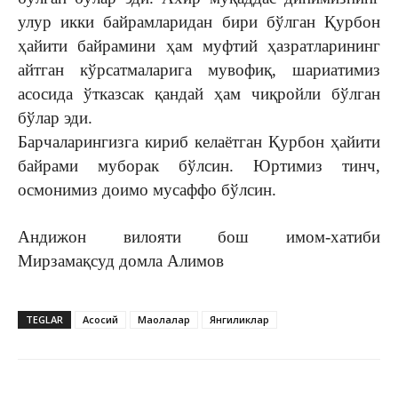
улур икки байрамларидан бири бўлган Қурбон
ҳайити байрамини ҳам муфтий ҳазратларининг
айтган кўрсатмаларига мувофиқ, шариатимиз
асосида ўтказсак қандай ҳам чиқройли бўлган
бўлар эди.
Барчаларингизга кириб келаётган Қурбон ҳайити
байрами муборак бўлсин. Юртимиз тинч,
осмонимиз доимо мусаффо бўлсин.
Андижон вилояти бош имом-хатиби
Мирзамақсуд домла Алимов
TEGLAR
Асосий
Мақолалар
Янгиликлар