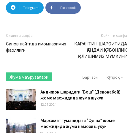
Telegram
Facebook
Олдинги саҳифа
Кейинги саҳифа
Синов пайтида имомларимиз
КАРАНТИН ШАРОИТИДА
фаоллиги
ҚАНДАЙ ҚУРБОНЛИК
ҚИЛИШИМИЗ МУМКИН?
Жума маърузалари
Барчаси
Кўпроқ
Андижон шаҳридаги “Бош” (Девонабой)
жоме масжидида жума шукуҳи
12.01.2024
Мархамат туманидаги “Сунна” жоме
масжидида жума намози шукуҳи
05.01.2024