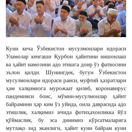
Куни кеча Ўзбекистон мусулмонлари идораси
Уламолар кенгаши Қурбон ҳайитини нишонлаш
ва ҳайит намозини адо этишга доир ўз фатвосини
эълон қилди. Шунингдек, бугун Ўзбекистон
мусулмонлари идораси раиси, муфтий ҳазратлари
ҳам халқимизга мурожаат қилиб, коронавирус
пандемияси боис, мўмин-мусулмонлар ҳайит
байрамини ҳар ким ўз уйида, оила даврасида адо
этишлик, халқимиз ичида фотиҳахонликка йўл
қўймаслик, бу эса динимиз кўрсатмаларига
мутлақо зид эканлиги, ҳайит куни байрам куни