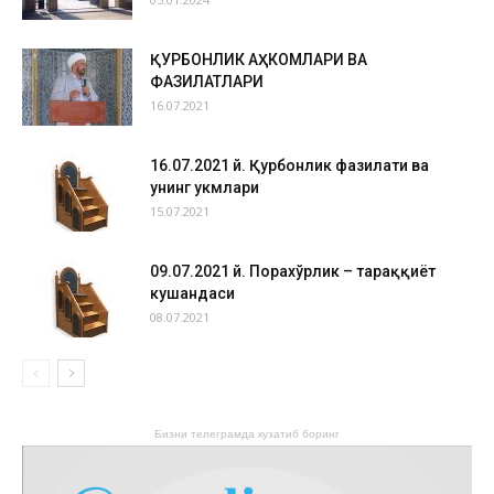
ҚУРБОНЛИК АҲКОМЛАРИ ВА
ФАЗИЛАТЛАРИ
16.07.2021
16.07.2021 й. Қурбонлик фазилати ва
унинг ҳукмлари
15.07.2021
09.07.2021 й. Порахўрлик – тараққиёт
кушандаси
08.07.2021
Бизни телеграмда кузатиб боринг