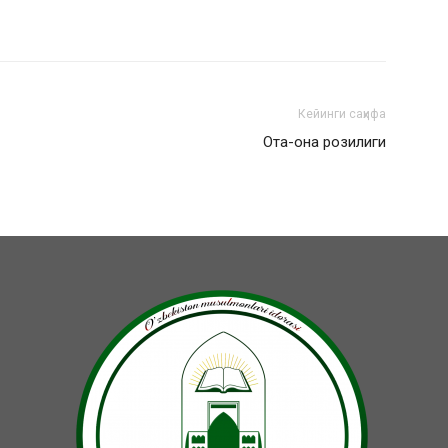
Кейинги саҳифа
Ота-она розилиги