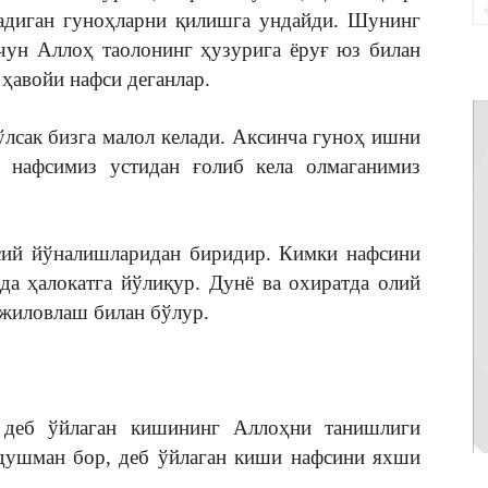
радиган гуноҳларни қилишга ундайди. Шунинг
ун Аллоҳ таолонинг ҳузурига ёруғ юз билан
ҳавойи нафси деганлар.
лсак бизга малол келади. Аксинча гуноҳ ишни
 нафсимиз устидан ғолиб кела олмаганимиз
сий йўналишларидан биридир. Кимки нафсини
да ҳалокатга йўлиқур. Дунё ва охиратда олий
 жиловлаш билан бўлур.
 деб ўйлаган кишининг Аллоҳни танишлиги
 душман бор, деб ўйлаган киши нафсини яхши