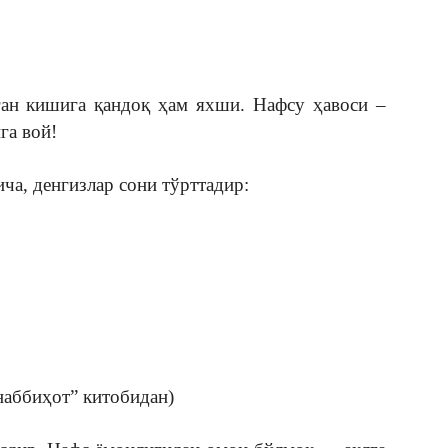
ган кишига қандоқ ҳам яхши. Нафсу ҳавоси –
га вой!
ча, денгизлар сони тўрттадир:
наббиҳот” китобидан)