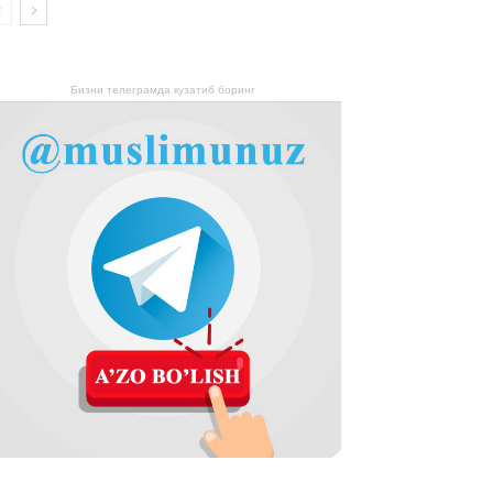
Бизни телеграмда кузатиб боринг