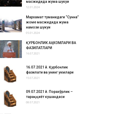
масжидида жума шукуҳи
12.01.2024
Мархамат туманидаги “Сунна”
жоме масжидида жума
намози шукуҳи
05.01.2024
ҚУРБОНЛИК АҲКОМЛАРИ ВА
ФАЗИЛАТЛАРИ
16.07.2021
16.07.2021 й. Қурбонлик
фазилати ва унинг ҳукмлари
15.07.2021
09.07.2021 й. Порахўрлик –
тараққиёт кушандаси
08.07.2021