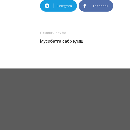
Telegram
Facebook
Олдинги саҳифа
Мусибатга сабр қилиш