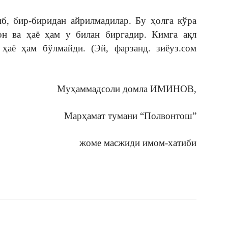
б, бир-биридан айрилмадилар. Бу ҳолга кўра
он ва ҳаё ҳам у билан биргадир. Кимга ақл
 ҳаё ҳам бўлмайди. (Эй, фарзанд. зиёуз.сом
Муҳаммадсоли домла ИМИНОВ,
Марҳамат тумани “Полвонтош”
жоме масжиди имом-хатиби