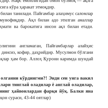
сдир. Нафс ёмонлигидан омон бўлмоқ — ақлга
сига кўра ҳаракат этмоқдир.
 билан танилади. Пайғамбар алаҳимус саломлар
 мувофиқдир. Ақл билан адо этилган амаллар
ҳмати ва барокатига инсон ақл билан етади.
лигини англамаган, Пайғамбарлар алайҳис
, динсиз, кофир, даҳрийдир. Мусулмон бўлгани
оқлар ҳам бор. Аллоҳ Қурони каримда шундай
 олганни кўрдингми?! Энди сен унга вакил
лари тинглай оладилар ё англай оладилар,
рнинг ҳайвонлардан фарқи йўқ. Балки яна
он сураси, 43-44 оятлар)