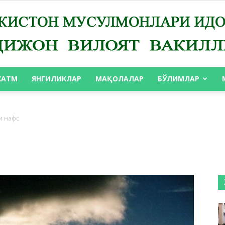
ХАТМ
ЯНГИЛИКЛАР
МАҚОЛАЛАР
БЎЛИМЛАР
АНДИЖОН
и нафс
ВИЛОЯТ