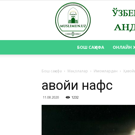
БОШ САҲИФА
ОНЛАЙН 
Бош саҳифа
Мақолалар
Имомлардан
Ҳавой
Ҳавойи нафс
11.08.2020
1232