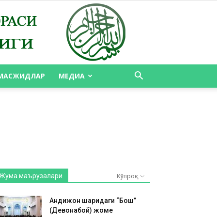
МАСЖИДЛАР
МЕДИА
Жума маърузалари
Кўпроқ
Андижон шаҳридаги “Бош”
(Девонабой) жоме