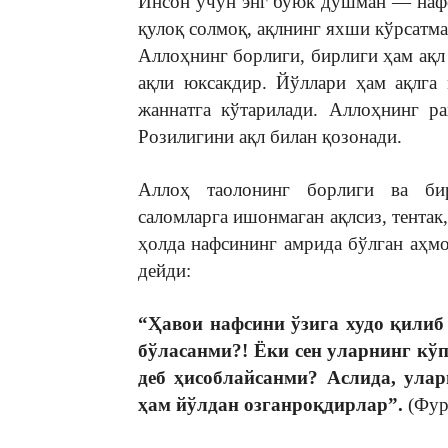
Инсон учун энг буюк душман — наф
қулоқ солмоқ, ақлнинг яxши кўрсатма
Аллоҳнинг борлиги, бирлиги ҳам ақл
ақли юксакдир. Йўллари ҳам ақлга
жаннатга кўтарилади. Аллоҳнинг ра
Розилигини ақл билан қозонади.
Аллоҳ таолонинг борлиги ва бир
саломларга ишонмаган ақлсиз, тентак
ҳолда нафсининг амрида бўлган аҳм
дейди:
“Ҳавои нафсини ўзига худо қилиб
бўласанми?!
Ёки сен уларнинг кўп
деб ҳисоблайсанми? Аслида, ула
ҳам йўлдан озганроқдирлар”.
(Фурқ