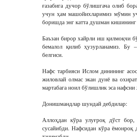
ғазабига дучор бўлишгача олиб бо
учун ҳам машойихларимиз мўмин уч
боришда энг катта душман кишининг 
Баъзан бирор хайрли иш қилмоқчи бў
бемалол қилиб ҳузурланамиз. Бу –
белгиси.
Нафс тарбияси Ислом динининг асо
жиловлай олмас экан дунё ва охират
мартабага ноил бўлишлик эса нафсни
Донишмандлар шундай дебдилар:
Аллоҳдан кўра улуғроқ дўст бор,
сусайибди. Нафсидан кўра ёмонроқ
танимабди.