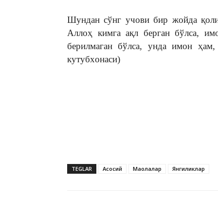
Шундан сўнг учови бир жойда қоли
Аллоҳ кимга ақл берган бўлса, им
берилмаган бўлса, унда имон ҳам,
кутубxонаси)
TEGLAR
Асосий
Мақолалар
Янгиликлар