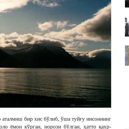
ВАКИЛЛИГИ
о аталмиш бир хис бўлиб, ўша туйғу инсоннинг
оло ёмон кўрган, норози бўлган, ҳатто қахр-