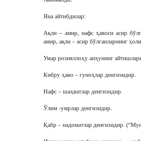
Яна айтибдилар:
Ақли – амир, нафс ҳавоси асир бўл
амир, ақли – асир бўлганларнинг ҳоли
Умар розияллоҳу анҳунинг айтишлари
Кибру ҳаво – гуноҳлар денгизидир.
Нафс – шаҳватлар денгизидир.
Ўлим -умрлар денгизидир.
Қабр – надоматлар денгизидир. (“Му