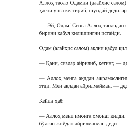
Аллоҳ таоло Одамни (алайҳис салом) 
ҳаёни унга келтириб, шундай дедилар
— Эй, Одам! Сизга Аллоҳ таолодан с
бирини қабул қилишингни истайди.
Одам (алайҳис салом) ақлни қабул қил
— Қани, сизлар айрилиб, кетинг, — 
— Аллоҳ менга ақлдан ажрамаслиги
этди. Мен ақлдан айрилмайман, — де
Кейин ҳаё:
— Аллоҳ мени имонга омонат қилди. 
бўлган жойдан айрилмасман деди.