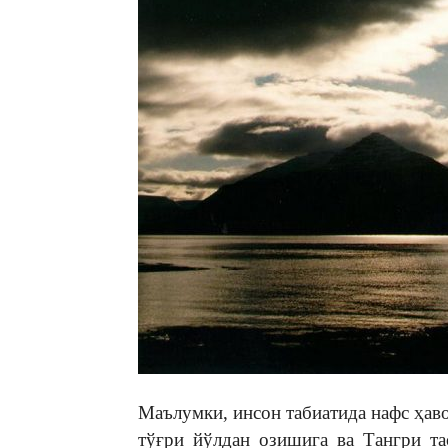
Маълумки, инсон табиатида нафс ҳав
тўғри йўлдан озишига ва Тангри та