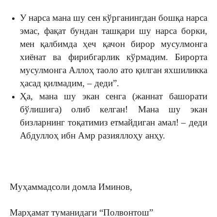
У нарса мана шу сен кўрганингдан бошқа нарса
эмас, фақат бундан ташқари шу нарса борки,
мен қалбимда ҳеч қачон бирор мусулмонга
хиёнат ва фирибгарлик кўрмадим. Бирорта
мусулмонга Аллоҳ таоло ато қилган яхшиликка
ҳасад қилмадим, – деди”.
Ҳа, мана шу экан сенга (жаннат башорати
бўлишига) олиб келган! Мана шу экан
бизларнинг тоқатимиз етмайдиган амал! – деди
Абдуллоҳ ибн Амр разияллоҳу анҳу.
Муҳаммадсоли домла Иминов,
Марҳамат туманидаги “Полвонтош”