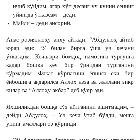
ичиб қўйдим, агар хўп десанг уч кунни сенинг
уйингда ўтказсам – деди.
Майли – деди ансорий.
Анас розияллоҳу анҳу айтади: “Абдуллоҳ айтиб
юрар эди: “У билан бирга ўша уч кечани
ўтказдим. Кечалари бомдод намозига тургунга
қадар бошқа ҳеч бир ўрнидан турганини
кўрмадим. Фақат кўрпасини ёпинса ёки бир
ёнбошига ағдарилса Аллоҳ азза ва жаллани зикр
қилар ва “Аллоҳу акбар” деб қўяр эди.
Яхшиликдан бошқа сўз айтганини эшитмадим, –
дейди Абдулоҳ. – Уч кеча ўтиб бўлди, менга
унинг амаллари оз кўринди.