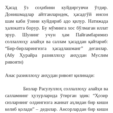
Ҳасад ўз соҳибини куйдиргувчи ўтдир.
Донишмадлар айтганларидек, ҳасадгўй инсон
шам каби ўзини куйдириб адо қилур. Натижада
ҳалокатга борур. Бу мўминга хос бўлмаган иллат
эрур. Шунинг учун ҳам Пайғамбаримиз
соллаллоҳу алайҳи ва саллам ҳасаддан қайтариб:
“Бир-бирларингизга ҳасадлашманг” деганлар.
(Абу Ҳурайра разияллоҳу анҳудан Муслим
ривояти)
Анас разияллоҳу анҳудан ривоят қилинади:
Бизлар Расулуллоҳ соллаллоҳу алайҳи ва
салламнинг ҳузурларида ўтирган эдик: “Ҳозир
сизларнинг олдингизга жаннат аҳлидан бир киши
келиб қолади” – дедилар. Ансорлардан бир киши