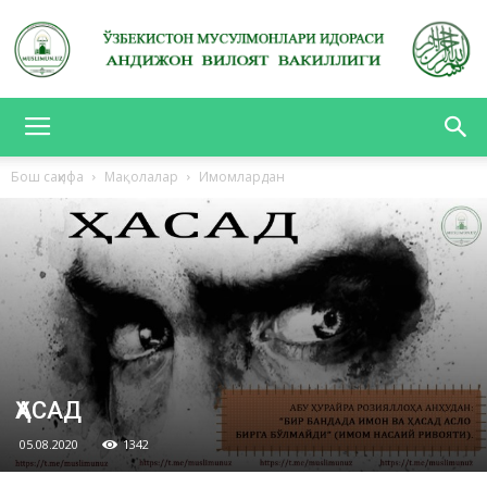
АНДИЖОН
Бош саҳифа
Мақолалар
Имомлардан
ВИЛОЯТ
ВАКИЛЛИГИ
ҲАСАД
05.08.2020
1342