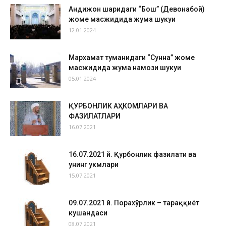
Андижон шаҳридаги “Бош” (Девонабой)
жоме масжидида жума шукуҳи
12.01.2024
Мархамат туманидаги “Сунна” жоме
масжидида жума намози шукуҳи
05.01.2024
ҚУРБОНЛИК АҲКОМЛАРИ ВА
ФАЗИЛАТЛАРИ
16.07.2021
16.07.2021 й. Қурбонлик фазилати ва
унинг ҳукмлари
15.07.2021
09.07.2021 й. Порахўрлик – тараққиёт
кушандаси
08.07.2021