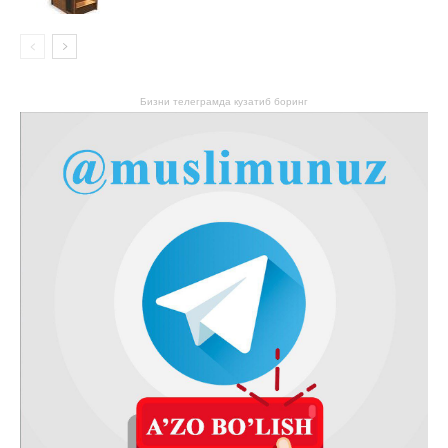
Бизни телеграмда кузатиб боринг