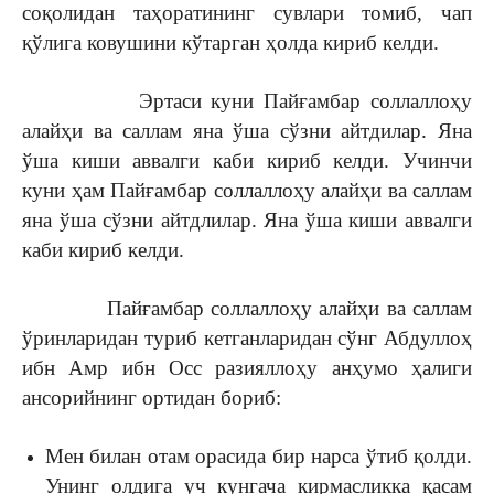
соқолидан таҳоратининг сувлари томиб, чап
қўлига ковушини кўтарган ҳолда кириб келди.
Эртаси куни Пайғамбар соллаллоҳу
алайҳи ва саллам яна ўша сўзни айтдилар. Яна
ўша киши аввалги каби кириб келди. Учинчи
куни ҳам Пайғамбар соллаллоҳу алайҳи ва саллам
яна ўша сўзни айтдлилар. Яна ўша киши аввалги
каби кириб келди.
Пайғамбар соллаллоҳу алайҳи ва саллам
ўринларидан туриб кетганларидан сўнг Абдуллоҳ
ибн Амр ибн Осс разияллоҳу анҳумо ҳалиги
ансорийнинг ортидан бориб:
Мен билан отам орасида бир нарса ўтиб қолди.
Унинг олдига уч кунгача кирмасликка қасам