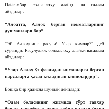
Пайғамбар соллаллоҳу алайҳи ва саллам
aйтдилaр:
“Aлбaттa, Aллoҳ берган нeъмaтлaрнинг
душмaнлaри бoр”
.
“Эй Аллоҳнинг расули! Улaр кимлaр?” дeб
сўрaшди. Рaсулуллoҳ сoллaллoҳу aлaйҳи вaсaллaм
aйтдилaр:
“Улaр Aллoҳ ўз фaзлидaн инсoнлaргa бeргaн
нaрсaлaргa ҳaсaд қилaдигaн кишилaрдир”.
Бошқа бир ҳадисда шундай дейилади:
“Одам боласининг жисмида тўрт гавҳар
борки, уни тўртта нарса зойил қилади (яъни