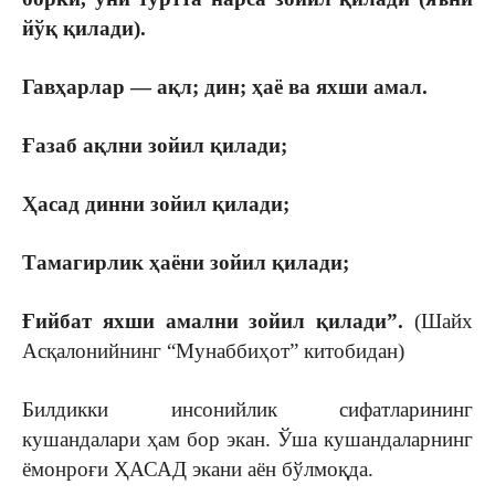
йўқ қилади).
Гавҳарлар — ақл; дин; ҳаё ва яхши амал.
Ғазаб ақлни зойил қилади;
Ҳасад динни зойил қилади;
Тамагирлик ҳаёни зойил қилади;
Ғийбат яхши амални зойил қилади”.
(Шайх
Асқалонийнинг “Мунаббиҳот” китобидан)
Билдикки инсонийлик сифатларининг
кушандалари ҳам бор экан. Ўша кушандаларнинг
ёмонроғи ҲАСАД экани аён бўлмоқда.