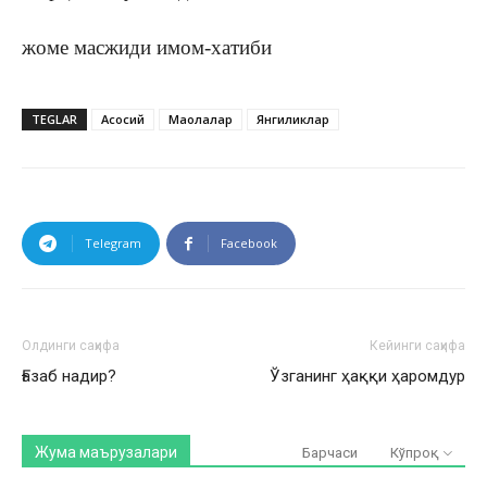
жоме масжиди имом-хатиби
TEGLAR
Асосий
Мақолалар
Янгиликлар
Telegram
Facebook
Олдинги саҳифа
Кейинги саҳифа
Ғазаб надир?
Ўзганинг ҳаққи ҳаромдур
Жума маърузалари
Барчаси
Кўпроқ