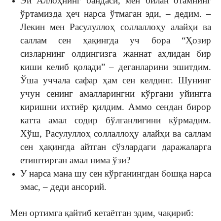
Эй Аллоҳнинг бандаси, мен билан отамнинг
ўртамизда ҳеч нарса ўтмаган эди, – дедим. –
Лекин мен Расулуллоҳ соллаллоҳу алайҳи ва
саллам сен ҳақингда уч бора “Ҳозир
сизларнинг олдингизга жаннат аҳлидан бир
киши келиб қолади” – деганларини эшитдим.
Ўша уччала сафар ҳам сен келдинг. Шунинг
учун сенинг амалларингни кўргани уйингга
киришни ихтиёр қилдим. Аммо сендан бирор
катта амал содир бўлганлигини кўрмадим.
Хўш, Расулуллоҳ соллаллоҳу алайҳи ва саллам
сен ҳақингда айтган сўзлардаги даражаларга
етиштирган амал нима ўзи?
У нарса мана шу сен кўрганингдан бошқа нарса
эмас, – деди ансорий.
Мен ортимга қайтиб кетаётган эдим, чақириб: