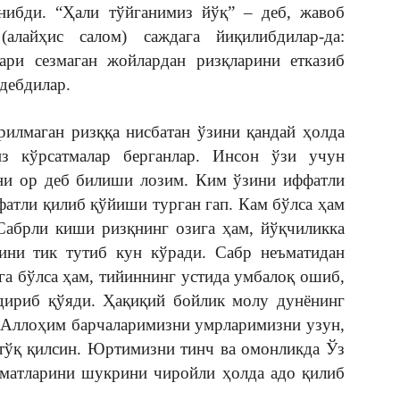
анибди. “Ҳали тўйганимиз йўқ” – деб, жавоб
лайҳис салом) саждага йиқилибдилар-да:
ари сезмаган жойлардан ризқларини етказиб
дебдилар.
рилмаган ризққа нисбатан ўзини қандай ҳолда
з кўрсатмалар берганлар. Инсон ўзи учун
и ор деб билиши лозим. Ким ўзини иффатли
фатли қилиб қўйиши турган гап. Кам бўлса ҳам
 Сабрли киши ризқнинг озига ҳам, йўқчиликка
ини тик тутиб кун кўради. Сабр неъматидан
эга бўлса ҳам, тийиннинг устида умбалоқ ошиб,
лдириб қўяди. Ҳақиқий бойлик молу дунёнинг
. Аллоҳим барчаларимизни умрларимизни узун,
 тўқ қилсин. Юртимизни тинч ва омонликда Ўз
еъматларини шукрини чиройли ҳолда адо қилиб