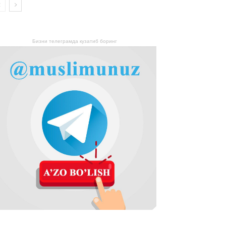
Бизни телеграмда кузатиб боринг