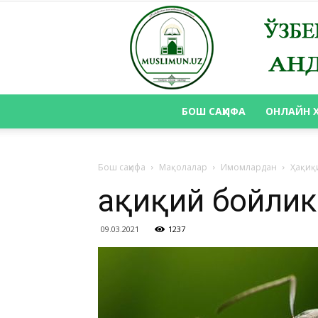
БОШ САҲИФА
ОНЛАЙН 
Бош саҳифа
Мақолалар
Имомлардан
Ҳақиқ
Ҳақиқий бойли
09.03.2021
1237