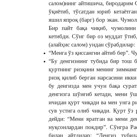
салом)нинг айтишича, биродарим С
ўқиётиб, тўсатдан юриб кетаётга
яшил япроқ (барг) бор экан. Чумо
Бир пайт бақа чиқиб, чумолини
кетибди. Сўнг бир оз муддат ўтиб
(алайҳис салом) ундан сўрабдилар:
“Менга ўз қиссангни айтиб бер”. 
“Бу денгизнинг тубида бир тош б
қуртнинг ризқини менинг зиммамг
ризқ қилиб берган нарсасини икки
бу денгизда мен учун бақа сура
денгизга шўнғиб кетади, мени ў
ичидан қурт чиқади ва мен унга р
сув устига олиб чиқади. Қурт ўз 
дейди: “Мени яратган ва мени де
нуқсонлардан покдир”. Сўнгра Рас
билан айтдилар: “Денгиз туби