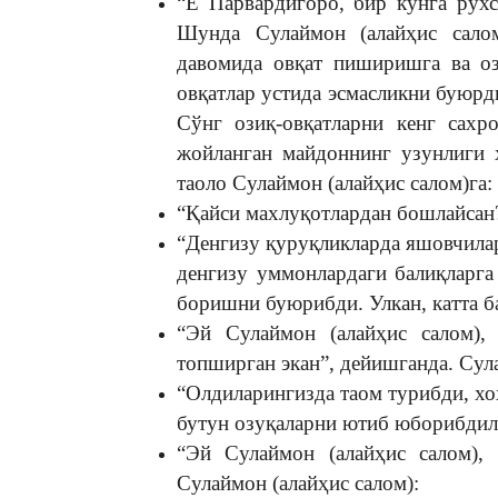
“Ё Парвардигоро, бир кунга рухс
Шунда Сулаймон (алайҳис сало
давомида овқат пиширишга ва о
овқатлар устида эсмасликни буюрд
Сўнг озиқ-овқатларни кенг сах
жойланган майдоннинг узунлиги 
таоло Сулаймон (алайҳис салом)га:
“Қайси махлуқотлардан бошлайсан?”
“Денгизу қуруқликларда яшовчилар
денгизу уммонлардаги балиқларга
боришни буюрибди. Улкан, катта б
“Эй Сулаймон (алайҳис салом),
топширган экан”, дейишганда. Сула
“Олдиларингизда таом турибди, хо
бутун озуқаларни ютиб юборибдил
“Эй Сулаймон (алайҳис салом), 
Сулаймон (алайҳис салом):