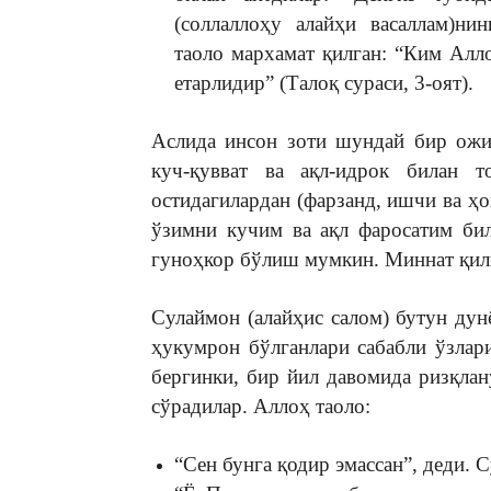
(соллаллоҳу алайҳи васаллам)н
таоло мархамат қилган: “Ким Алло
етарлидир” (Талоқ сураси, 3-оят).
Аслида инсон зоти шундай бир ожи
куч-қувват ва ақл-идрок билан т
остидагилардан (фарзанд, ишчи ва ҳ
ўзимни кучим ва ақл фаросатим би
гуноҳкор бўлиш мумкин. Миннат қил
Сулаймон (алайҳис салом) бутун дун
ҳукумрон бўлганлари сабабли ўзлар
бергинки, бир йил давомида ризқлан
сўрадилар. Аллоҳ таоло:
“Сен бунга қодир эмассан”, деди. С