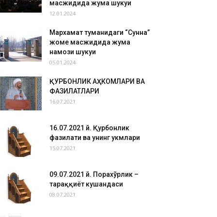
масжидида жума шукуҳи
12.01.2024
Мархамат туманидаги “Сунна”
жоме масжидида жума
намози шукуҳи
05.01.2024
ҚУРБОНЛИК АҲКОМЛАРИ ВА
ФАЗИЛАТЛАРИ
16.07.2021
16.07.2021 й. Қурбонлик
фазилати ва унинг ҳукмлари
15.07.2021
09.07.2021 й. Порахўрлик –
тараққиёт кушандаси
08.07.2021