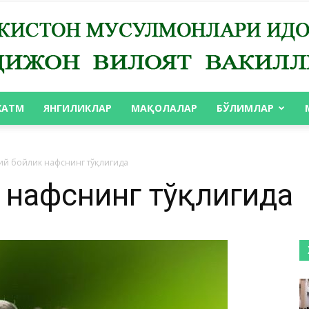
ХАТМ
ЯНГИЛИКЛАР
МАҚОЛАЛАР
БЎЛИМЛАР
АНДИЖОН
ий бойлик нафснинг тўқлигида
к нафснинг тўқлигида
ВИЛОЯТ