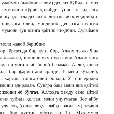
улаймон (алайҳис салом) денгиз бўйида намоз
н чумолини кўриб қолибди, унинг оғзида эса
ли шу ҳолатда денгиз олдига келиб қичқирибди.
 орқасига олиб, миндириб денгизга шўнғиб
, чумоли сув юзига қайтиб чиқибди. Сулаймон
Чумоли жавоб берибди:
ор, ўртасида бир қурт бор, Аллоҳ таоло ўша
а юклаган, шунинг учун ҳар куни Аллоҳ унга
 марта унга олиб бориб бераман. Аллоҳ таоло
тида бир фариштани яратди. У мени кўтариб,
ша харсанг тошга олиб боради. У тош ёрилиб
изқини едираман. Сўнгра бақа мени яна қайтиб
ризқини еб бўлгач, Аллоҳга хамду сано айтиб
нгиз тубида қилган, мени унутмаган Зот айбу
улуллоҳ (соллаллоҳу алайҳи васаллам) таъкид
даги бир қуртни унутмаган Зот Муҳаммад