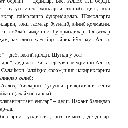
ат бергин” – дедилар. Бас, Аллоҳ изн берди.
м) бутун инсу жинларни тўплаб, қирқ кун
зиқлар тайёрлашга буюрибдилар. Шамолларга
иларки, токи таомлар бузилиб, айниб қолмасин.
рога жойлаб чиқишни буюрибдилар. Овқатлар
ҳам, кенглиги ҳам бир ойлик йўл эди. Аллоҳ
 – деб, вахий қилди. Шунда у зот:
дан”, дедилар. Ризқ бергувчи меҳрибон Аллоҳ
 Сулаймон (алайҳис салом)нинг чақириқларига
алиқлар келиб:
 Аллоҳ бизларни бугунги ризқимизни сенга
ймон (алайҳис салом):
ҳлаганингизни енглар” – деди. Наханг балиқлар
ар-да,
бизларни тўйдиргин, биз очмиз”, дебдилар.