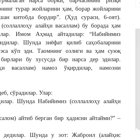
рмалаган нарса борки, барчасининг ризқи
рнинг турар жойларини ҳам, борар жойларини
ан китобда бордир”. (Ҳуд сураси, 6-оят).
соллаллоҳу алайҳи васаллам) бу борада ҳам
илар. Имом Аҳмад айтадилар: “Набийимиз
андилар. Шунда зиёфат қилиб саҳобаларини
 эса кўп эди. Таомнинг озлиги ва ҳам суюқ
 бирлари бу хусусда бир нарса дер эдилар.
йҳи васаллам) намоз ўқирдилар, намозни
еб, сўрадилар. Улар:
дилар. Шунда Набийимиз (соллаллоҳу алайҳи
салом) айтиб берган бир ҳадисни айтайми?” –
”, дедилар. Шунда у зот: Жаброил (алайҳис