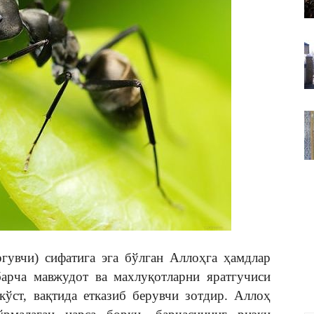
ВАКИЛЛИГИ
и) сифатига эга бўлган Аллоҳга ҳамдлар
барча мавжудот ва махлуқотларни яратгучиси
кўст, вақтида етказиб берувчи зотдир. Аллоҳ