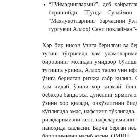
“Тўймадингларми?”, деб хайратл
беришибди. Шунда Сулаймон (а
“Махлуқотларнинг барчасини ўзл
тургувчи Аллоҳ! Сени поклайман”-
Ҳар бир инсон ўзига берилган ва бе
тутиш тўғрисида ҳам уламоларими
бировнинг молидан умидвор бўлишн
тутишга уринса, Аллоҳ таоло уни иф
ўзига берилган ризққа сабр қилиш.
ҳам чидаб, ўзини хор қилмай, бош
бебаҳра банда эса, дунёнинг ярмига 
ўзини хор қилади, очкўзлигини би
кўплигида эмас, нафснинг тўқлигида
ризқларимизни кенг, нафсларимизни
паноҳида сақласин. Барча берган н
боришимизни насиб этсин. ОМИН.