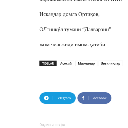
Искандар домла Ортиқов,
ОЛтинкўл тумани “Далварзин”
жоме масжиди имом-ҳатиби.
TEGLAR
Асосий
Мақолалар
Янгиликлар
Telegram
Facebook
Олдинги саҳифа