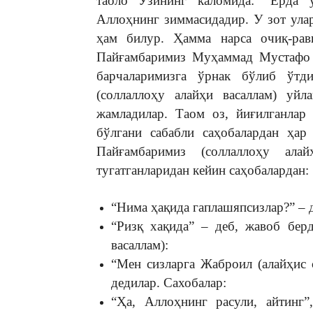
таоло Ўзининг каломида: “Ерда ў
Аллоҳнинг зиммасидадир. У зот ула
ҳам билур. Ҳамма нарса очиқ-равш
Пайғамбаримиз Муҳаммад Мустафо (
барчаларимизга ўрнак бўлиб ўтд
(соллаллоҳу алайҳи васаллам) уйл
жамладилар. Таом оз, йиғилганлар
бўлгани сабабли саҳобалардан ҳар
Пайғамбаримиз (соллаллоҳу ала
тугатганларидан кейин саҳобалардан:
“Нима ҳақида гаплашяпсизлар?” – д
“Ризқ хақида” – деб, жавоб бер
васаллам):
“Мен сизларга Жаброил (алайҳис 
дедилар. Сахобалар:
“Ҳа, Аллоҳнинг расули, айтинг