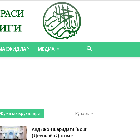
МАСЖИДЛАР
МЕДИА
Жума маърузалари
Кўпроқ
Андижон шаҳридаги “Бош”
(Девонабой) жоме