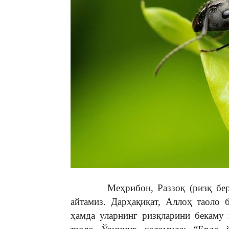
Меҳрибон, Раззоқ (ризқ бергувч
айтамиз. Дарҳақиқат, Аллоҳ таоло 
ҳамда уларнинг ризқларини бекаму 