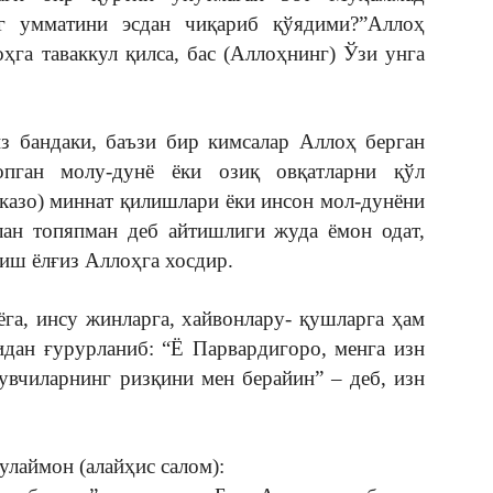
инг умматини эсдан чиқариб қўядими?”Аллоҳ
ҳга таваккул қилса, бас (Аллоҳнинг) Ўзи унга
з бандаки, баъзи бир кимсалар Аллоҳ берган
опган молу-дунё ёки озиқ овқатларни қўл
оказо) миннат қилишлари ёки инсон мол-дунёни
лан топяпман деб айтишлиги жуда ёмон одат,
иш ёлғиз Аллоҳга хосдир.
ёга, инсу жинларга, хайвонлару- қушларга ҳам
идан ғурурланиб: “Ё Парвардигоро, менга изн
увчиларнинг ризқини мен берайин” – деб, изн
улаймон (алайҳис салом):