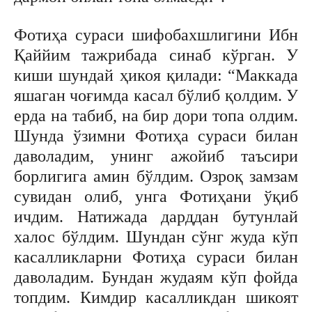
Фотиҳа сураси шифобахшлигини Ибн
Қаййим тажрибада синаб кўрган. У
киши шундай ҳикоя қилади: “Маккада
яшаган чоғимда касал бўлиб қолдим. У
ерда на табиб, на бир дори топа олдим.
Шунда ўзимни Фотиҳа сураси билан
даволадим, унинг ажойиб таъсири
борлигига амин бўлдим. Озроқ замзам
сувидан олиб, унга Фотиҳани ўқиб
ичдим. Натижада дарддан бутунлай
халос бўлдим. Шундан сўнг жуда кўп
касалликларни Фотиҳа сураси билан
даволадим. Бундан жудаям кўп фойда
топдим. Кимдир касалликдан шикоят