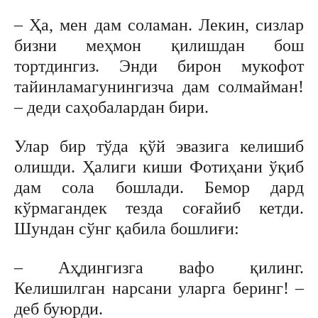
– Ҳа, мен дам соламан. Лекин, сизлар
бизни меҳмон қилишдан бош
тортдингиз. Энди бирон мукофот
тайинламагунингизча дам солмайман!
– деди саҳобалардан бири.
Улар бир тўда қўй эвазига келишиб
олишди. Ҳалиги киши Фотиҳани ўқиб
дам сола бошлади. Бемор дард
кўрмагандек тезда соғайиб кетди.
Шундан сўнг қабила бошлиғи:
– Аҳдингизга вафо қилинг.
Келишилган нарсани уларга беринг! –
деб буюрди.