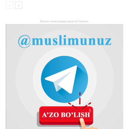
Бизни телеграмда кузатиб боринг