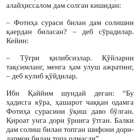
алайҳиссалом дам солган кишидан:
– Фотиҳа сураси билан дам солишни
қаердан биласан? – деб сўрадилар.
Кейин:
– Тўғри қилибсизлар. Қўйларни
тақсимланг, менга ҳам улуш ажратинг,
– деб кулиб қўйдилар.
Ибн Қаййим шундай деган: “Бу
ҳадисга кўра, ҳашарот чаққан одамга
Фотиҳа сурасини ўқиш даво бўлган.
Қироат унга дори ўрнига ўтган. Балки
дам солиш билан топган шифони дори-
дармон билан топа олмасди”.