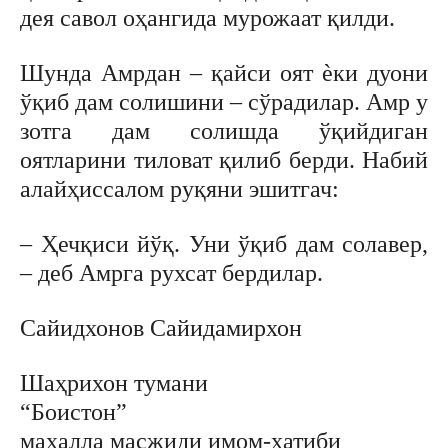
дея савол оҳангида мурожаат қилди.
Шунда Амрдан – қайси оят ѐки дуони
ўқиб дам солишини – сўрадилар. Амр у
зотга дам солишда ўқийдиган
оятларини тиловат қилиб берди. Набий
алайҳиссалом руқяни эшитгач:
– Ҳечқиси йўқ. Уни ўқиб дам солавер,
– деб Амрга рухсат бердилар.
Сайидхонов Сайидамирхон
Шаҳрихон тумани
“Боистон”
маҳалла масжиди имом-хатиби