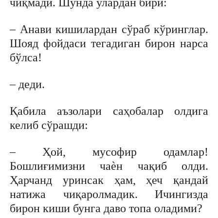
чиқмади. Шунда улардан бири:
– Анави кишилардан сўраб кўринглар.
Шояд фойдаси тегадиган бирон нарса
бўлса!
– деди.
Қабила аъзолари саҳобалар олдига
келиб сўрашди:
– Ҳой, мусофир одамлар!
Бошлиғимизни чаѐн чақиб олди.
Ҳарчанд уринсак ҳам, ҳеч қандай
натижа чиқаролмадик. Ичингизда
бирон киши бунга даво топа оладими?