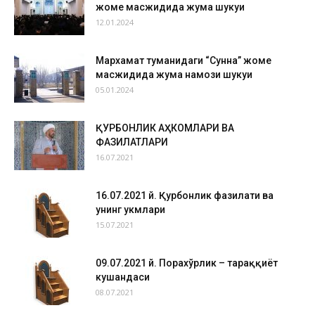
жоме масжидида жума шукуҳи
12.01.2024
Мархамат туманидаги “Сунна” жоме
масжидида жума намози шукуҳи
05.01.2024
ҚУРБОНЛИК АҲКОМЛАРИ ВА
ФАЗИЛАТЛАРИ
16.07.2021
16.07.2021 й. Қурбонлик фазилати ва
унинг ҳукмлари
15.07.2021
09.07.2021 й. Порахўрлик – тараққиёт
кушандаси
08.07.2021