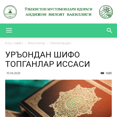
АНДИЖОН
Бош саҳифа
Мақолалар
Имомлардан
ҚУРЪОНДАН ШИФО
ВИЛОЯТ
ТОПГАНЛАР ҚИССАСИ
10.04.2020
1630
ВАКИЛЛИГИ