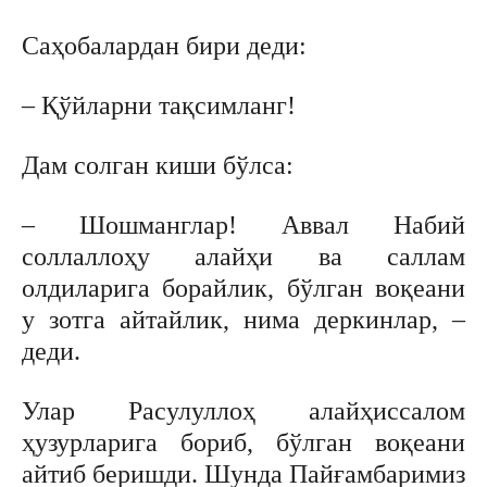
Саҳобалардан бири деди:
– Қўйларни тақсимланг!
Дам солган киши бўлса:
– Шошманглар! Аввал Набий
соллаллоҳу алайҳи ва саллам
олдиларига борайлик, бўлган воқеани
у зотга айтайлик, нима деркинлар, –
деди.
Улар Расулуллоҳ алайҳиссалом
ҳузурларига бориб, бўлган воқеани
айтиб беришди. Шунда Пайғамбаримиз