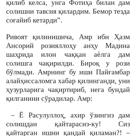
қилиб келса, унга Фотиҳа билан дам
солишни тавсия қилардим. Бемор тезда
соғайиб кетарди”.
Ривоят қилинишича, Амр ибн Ҳазм
Ансорий розияллоҳу анҳу Мадина
шаҳрида илон чаққан аѐлга дам
солишга чақирилди. Бироқ у рози
бўлмади. Амрнинг бу иши Пайғамбар
алайҳиссаломга хабар қилинганди, уни
ҳузурларига чақиртириб, нега бундай
қилганини сўрадилар. Амр:
– Ё Расулуллоҳ, ахир ўзингиз дам
солишдан қайтарасиз-ку! Сиз
қайтарган ишни қандай қиламан?! –