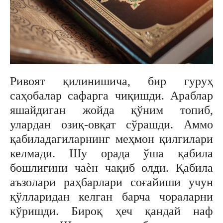
Ривоят қилинишича, бир гуруҳ
саҳобалар сафарга чиқишди. Араблар
яшайдиган жойда қўним топиб,
улардан озиқ-овқат сўрашди. Аммо
қабиладагиларнинг меҳмон қилгилари
келмади. Шу орада ўша қабила
бошлиғини чаѐн чақиб олди. Қабила
аъзолари раҳбарлари соғайиши учун
қўлларидан келган барча чораларни
кўришди. Бироқ ҳеч қандай наф