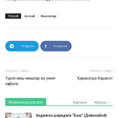
TEGLAR
Асосий
Мақолалар
Telegram
Facebook
Олдинги саҳифа
Кейинги саҳифа
Турли миш-мишлар ва унинг
Ҳаракатда баракот
оқибати.
Жума маърузалари
Барчаси
Кўпроқ
Андижон шаҳридаги “Бош” (Девонабой)