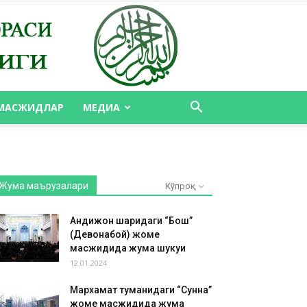
МАСЖИДЛАР
МЕДИА
Жума маърузалари
Кўпроқ
Андижон шаҳридаги “Бош”
(Девонабой) жоме
масжидида жума шукуҳи
12.01.2024
Мархамат туманидаги “Сунна”
жоме масжидида жума