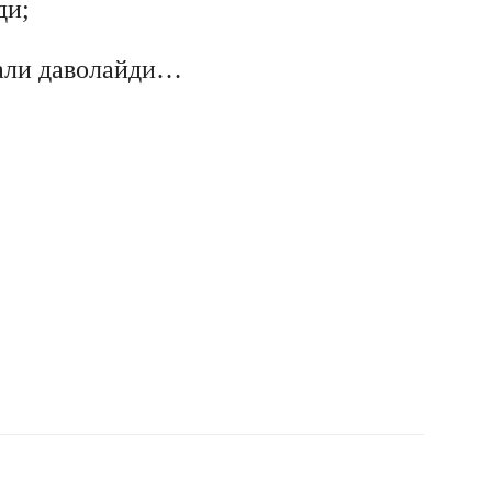
ди;
рали даволайди…