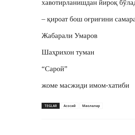
хавотирланишдан йироқ бўла
– қироат бош оғриғини сама
Жабарали Умаров
Шаҳрихон туман
“Сарой”
жоме масжиди имом-хатиби
TEGLAR
Асосий
Мақолалар