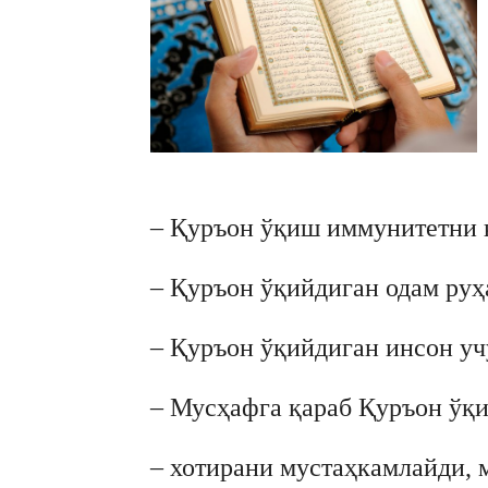
– Қуръон ўқиш иммунитетни 
– Қуръон ўқийдиган одам руҳ
– Қуръон ўқийдиган инсон уч
– Мусҳафга қараб Қуръон ўқи
– хотирани мустаҳкамлайди, 