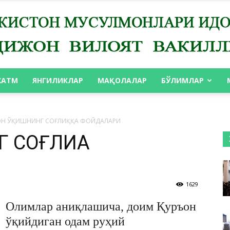
ХАТМ
ЯНГИЛИКЛАР
МАҚОЛАЛАР
БЎЛИМЛАР
АНДИЖОН
ОН ЎҚИШНИНГ СОҒЛИҚҚА ФОЙДАЛАРИ
 СОҒЛИҚҚА
ВИЛОЯТ
1629
Олимлар аниқлашича, доим Қуръон
ўқийдиган одам руҳий