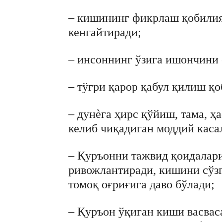
– кишининг фикрлаш қобилия
кенгайтиради;
– инсоннинг ўзига ишончини 
– тўғри қарор қабул қилиш қ
– дунѐга ҳирс қўйиш, тама, ҳ
келиб чиқадиган моддий каса
– Қуръонни тажвид қоидалар
ривожлантиради, кишини сўзг
томоқ оғриғига даво бўлади;
– Қуръон ўқиган киши васвас