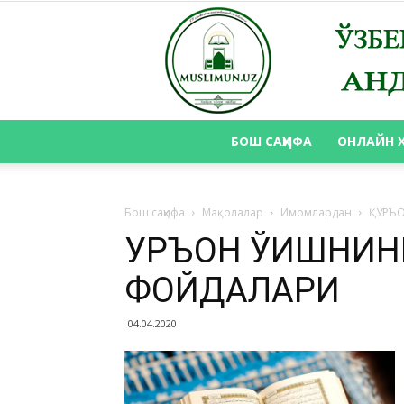
БОШ САҲИФА
ОНЛАЙН 
Бош саҳифа
Мақолалар
Имомлардан
ҚУРЪ
ҚУРЪОН ЎҚИШНИНГ
ФОЙДАЛАРИ
04.04.2020