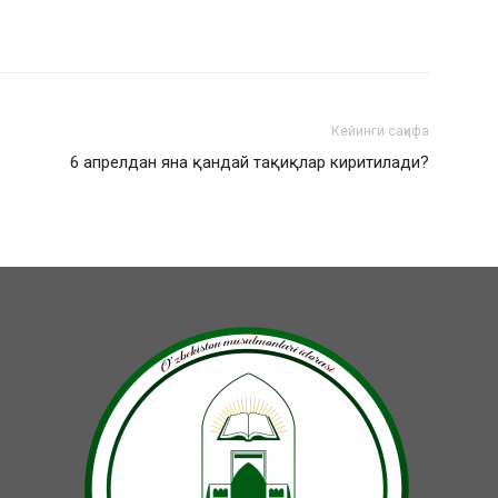
Кейинги саҳифа
6 апрелдан яна қандай тақиқлар киритилади?