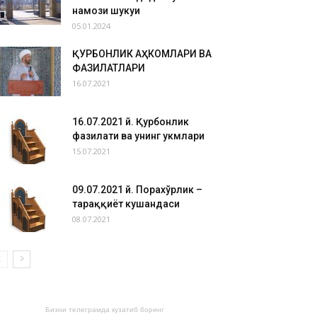
намози шукуҳи
05.01.2024
ҚУРБОНЛИК АҲКОМЛАРИ ВА
ФАЗИЛАТЛАРИ
16.07.2021
16.07.2021 й. Қурбонлик
фазилати ва унинг ҳукмлари
15.07.2021
09.07.2021 й. Порахўрлик –
тараққиёт кушандаси
08.07.2021
Бизни телеграмда кузатиб боринг