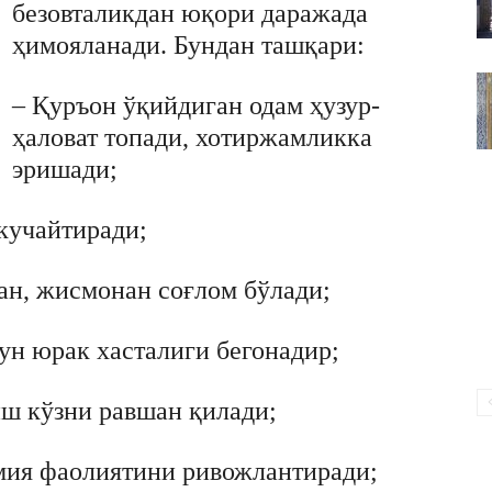
безовталикдан юқори даражада
ВАКИЛЛИГИ
ҳимояланади. Бундан ташқари:
– Қуръон ўқийдиган одам ҳузур-
ҳаловат топади, хотиржамликка
эришади;
кучайтиради;
ан, жисмонан соғлом бўлади;
ун юрак хасталиги бегонадир;
ш кўзни равшан қилади;
мия фаолиятини ривожлантиради;