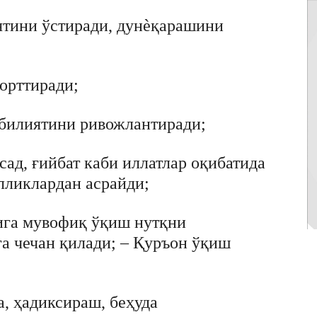
тини ўстиради, дунѐқарашини
орттиради;
обилиятини ривожлантиради;
асад, ғийбат каби иллатлар оқибатида
лликлардан асрайди;
ига мувофиқ ўқиш нутқни
а чечан қилади; – Қуръон ўқиш
а, ҳадиксираш, беҳуда