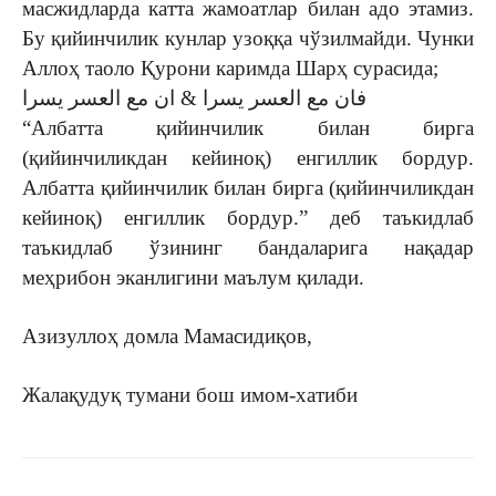
масжидларда катта жамоатлар билан адо этамиз.
Бу қийинчилик кунлар узоққа чўзилмайди. Чунки
Аллоҳ таоло Қурони каримда Шарҳ сурасида;
فان مع العسر يسرا & ان مع العسر يسرا
“Албатта қийинчилик билан бирга
(қийинчиликдан кейиноқ) енгиллик бордур.
Албатта қийинчилик билан бирга (қийинчиликдан
кейиноқ) енгиллик бордур.” деб таъкидлаб
таъкидлаб ўзининг бандаларига нақадар
меҳрибон эканлигини маълум қилади.
Азизуллоҳ домла Мамасидиқов,
Жалақудуқ тумани бош имом-хатиби