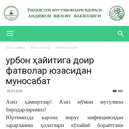
АНДИЖОН
Бош саҳифа
Мақолалар
Имомлардан
Қурбон ҳайитига доир
ВИЛОЯТ
фатволар юзасидан
муносабат
ВАКИЛЛИГИ
29.07.2020
889
Азиз ҳамюртлар! Азиз мўмин мусулмон
биродарларимиз!
Юртимизда карона вирус инфекциясидан
зарарланиш ҳолатлари кўпайиб бораётгани