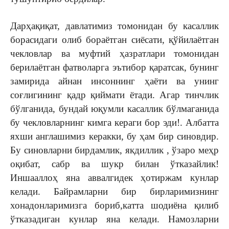
Дарҳақиқат, давлатимиз томонидан бу касаллик
борасидаги олиб бораётган сиёсати, қўйилаётган
чекловлар ва муфтий ҳазратлари томонидан
берилаётган фатволарга эътибор қаратсак, бунинг
замирида айнан инсоннинг ҳаёти ва унинг
соғлигининг қадр қиймати ётади. Агар тинчлик
бўлганида, бундай юқумли касаллик бўлмаганида
бу чекловларнинг кимга кераги бор эди!. Албатта
яхши англашимиз керакки, бу ҳам бир синовдир.
Бу синовларни бирдамлик, якдиллик , ўзаро меҳр
оқибат, сабр ва шукр билан ўтказайлик!
Иншааллоҳ яна аввалгидек ҳотиржам кунлар
келади. Байрамларни бир бирларимизнинг
хонадонларимизга бориб,катта шодиёна қилиб
ўтказадиган кунлар яна келади. Намозларни