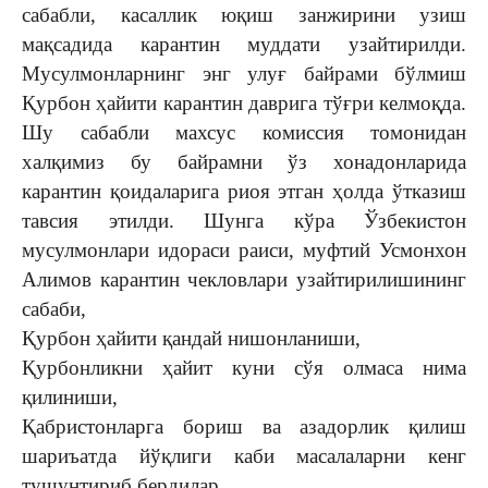
сабабли, касаллик юқиш занжирини узиш
мақсадида карантин муддати узайтирилди.
Мусулмонларнинг энг улуғ байрами бўлмиш
Қурбон ҳайити карантин даврига тўғри келмоқда.
Шу сабабли махсус комиссия томонидан
халқимиз бу байрамни ўз хонадонларида
карантин қоидаларига риоя этган ҳолда ўтказиш
тавсия этилди. Шунга кўра Ўзбекистон
мусулмонлари идораси раиси, муфтий Усмонхон
Алимов карантин чекловлари узайтирилишининг
сабаби,
Қурбон ҳайити қандай нишонланиши,
Қурбонликни ҳайит куни сўя олмаса нима
қилиниши,
Қабристонларга бориш ва азадорлик қилиш
шариъатда йўқлиги каби масалаларни кенг
тушунтириб бердилар.