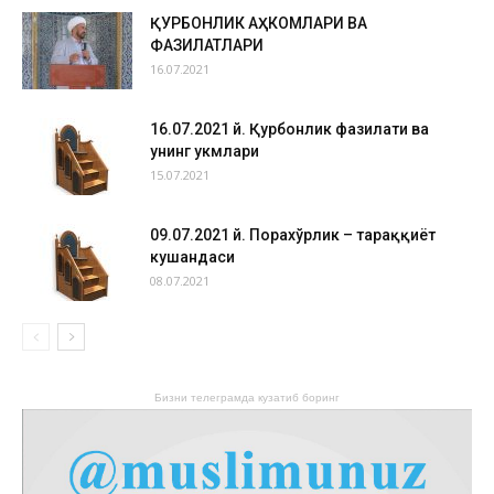
ҚУРБОНЛИК АҲКОМЛАРИ ВА
ФАЗИЛАТЛАРИ
16.07.2021
16.07.2021 й. Қурбонлик фазилати ва
унинг ҳукмлари
15.07.2021
09.07.2021 й. Порахўрлик – тараққиёт
кушандаси
08.07.2021
Бизни телеграмда кузатиб боринг