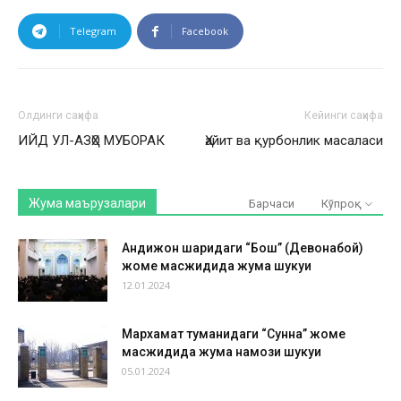
Telegram
Facebook
Олдинги саҳифа
Кейинги саҳифа
ИЙД УЛ-АЗҲО МУБОРАК
Ҳайит ва қурбонлик масаласи
Жума маърузалари
Барчаси
Кўпроқ
Андижон шаҳридаги “Бош” (Девонабой)
жоме масжидида жума шукуҳи
12.01.2024
Мархамат туманидаги “Сунна” жоме
масжидида жума намози шукуҳи
05.01.2024