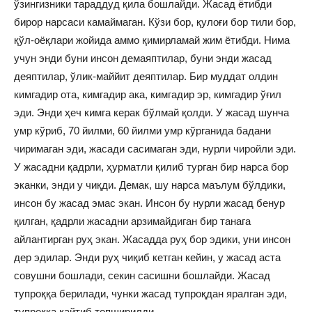
ўзингизники тараддуд қила бошлайди. Жасад ётибди
бирор нарсаси камаймаган. Кўзи бор, қулоғи бор тили бор,
қўл-оёқлари жойида аммо қимирламай жим ётибди. Нима
учун энди буни инсон демаяптилар, буни энди жасад
деяптилар, ўлик-маййит деяптилар. Бир муддат олдин
кимгадир ота, кимгадир ака, кимгадир эр, кимгадир ўғил
эди. Энди ҳеч кимга керак бўлмай қолди. У жасад шунча
умр кўриб, 70 йилми, 60 йилми умр кўрганида бадани
чиримаган эди, жасади сасимаган эди, нурли чиройли эди.
У жасадни қадрли, ҳурматли қилиб турган бир нарса бор
эканки, энди у чиқди. Демак, шу нарса маълум бўлдики,
инсон бу жасад эмас экан. Инсон бу нурли жасад бенур
қилган, қадрли жасадни арзимайдиган бир танага
айлантирган руҳ экан. Жасадда руҳ бор эдики, уни инсон
дер эдилар. Энди руҳ чиқиб кетган кейин, у жасад аста
совушни бошлади, секин сасишни бошлайди. Жасад
тупроққа берилади, чунки жасад тупроқдан яралган эди,
тупроққа қайтиб топширилди.