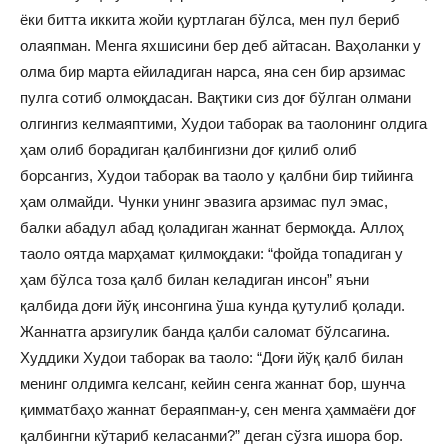
ёки битта иккита жойи қуртлаган бўлса, мен пул бериб
олаяпман. Менга яхшисини бер деб айтасан. Ваҳоланки у
олма бир марта ейиладиган нарса, яна сен бир арзимас
пулга сотиб олмоқдасан. Вақтики сиз доғ бўлган олмани
олгингиз келмаяптими, Худои таборак ва таолонинг олдига
ҳам олиб борадиган қалбингизни доғ қилиб олиб
борсангиз, Худои таборак ва таоло у қалбни бир тийинга
ҳам олмайди. Чунки унинг эвазига арзимас пул эмас,
балки абадул абад қоладиган жаннат бермоқда. Аллоҳ
таоло оятда марҳамат қилмоқдаки: “фойда топадиган у
ҳам бўлса тоза қалб билан келадиган инсон” яъни
қалбида доғи йўқ инсонгина ўша кунда қутулиб қолади.
Жаннатга арзигулик банда қалби саломат бўлсагина.
Худдики Худои таборак ва таоло: “Доғи йўқ қалб билан
менинг олдимга келсанг, кейин сенга жаннат бор, шунча
қимматбаҳо жаннат бераяпман-у, сен менга ҳаммаёғи доғ
қалбингни кўтариб келасанми?” деган сўзга ишора бор.