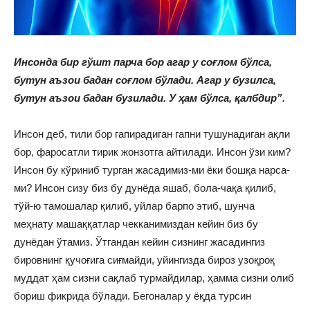
Инсонда бир гўшт парча бор агар у соғлом бўлса,
бутун аъзои бадан соғлом бўлади. Агар у бузилса,
бутун аъзои бадан бузилади. У ҳам бўлса, қалбдир”.
Инсон деб, тили бор гапирадиган гапни тушунадиган ақли
бор, фаросатли тирик жонзотга айтилади. Инсон ўзи ким?
Инсон бу кўриниб турган жасадимиз-ми ёки бошқа нарса-
ми? Инсон сизу биз бу дунёда яшаб, бола-чақа қилиб,
тўй-ю тамошалар қилиб, уйлар барпо этиб, шунча
меҳнату машаққатлар чекканимиздан кейин биз бу
дунёдан ўтамиз. Ўтгандан кейин сизнинг жасадингиз
бировнинг қучоғига сиғмайди, уйингизда бироз узоқроқ
муддат ҳам сизни сақлаб турмайдилар, ҳамма сизни олиб
бориш фикрида бўлади. Бегоналар у ёқда турсин