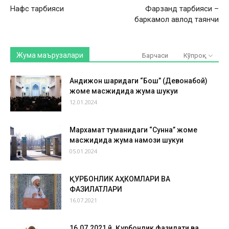
Нафс тарбияси
Фарзанд тарбияси –
баркамол авлод таянчи
Жума маърузалари
Барчаси
Кўпроқ
Андижон шаҳридаги “Бош” (Девонабой)
жоме масжидида жума шукуҳи
12.01.2024
Мархамат туманидаги “Сунна” жоме
масжидида жума намози шукуҳи
05.01.2024
ҚУРБОНЛИК АҲКОМЛАРИ ВА
ФАЗИЛАТЛАРИ
16.07.2021
16.07.2021 й. Қурбонлик фазилати ва