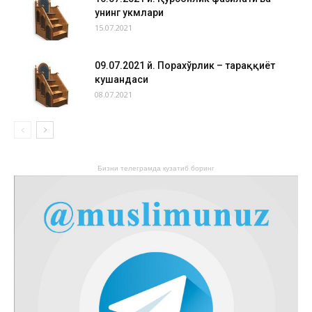
унинг ҳукмлари
15.07.2021
09.07.2021 й. Порахўрлик – тараққиёт
кушандаси
08.07.2021
Бизни телеграмда кузатиб боринг