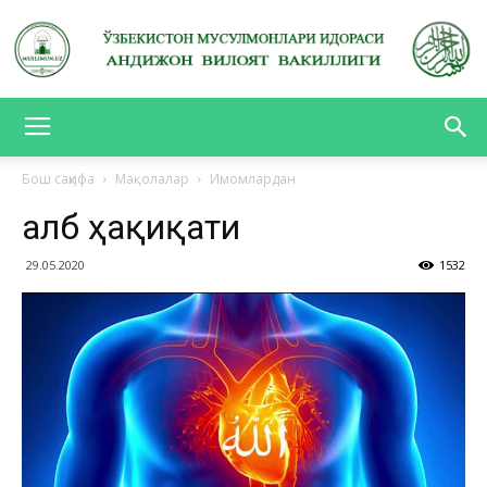
АНДИЖОН
Бош саҳифа
Мақолалар
Имомлардан
Қалб ҳақиқати
ВИЛОЯТ
29.05.2020
1532
ВАКИЛЛИГИ