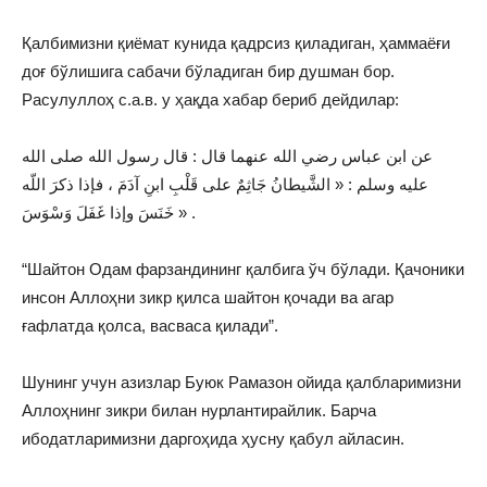
Қалбимизни қиёмат кунида қадрсиз қиладиган, ҳаммаёғи
доғ бўлишига сабачи бўладиган бир душман бор.
Расулуллоҳ с.а.в. у ҳақда хабар бериб дейдилар:
عن ابن عباس رضي الله عنهما قال : قال رسول الله صلى الله
عليه وسلم : « الشَّيطانُ جَاثِمٌ على قَلْبِ ابنِ آدَمَ ، فإذا ذكرَ اللّه
خَنَسَ وإذا غَفَلَ وَسْوَسَ » .
“Шайтон Одам фарзандининг қалбига ўч бўлади. Қачоники
инсон Аллоҳни зикр қилса шайтон қочади ва агар
ғафлатда қолса, васваса қилади”.
Шунинг учун азизлар Буюк Рамазон ойида қалбларимизни
Аллоҳнинг зикри билан нурлантирайлик. Барча
ибодатларимизни даргоҳида ҳусну қабул айласин.