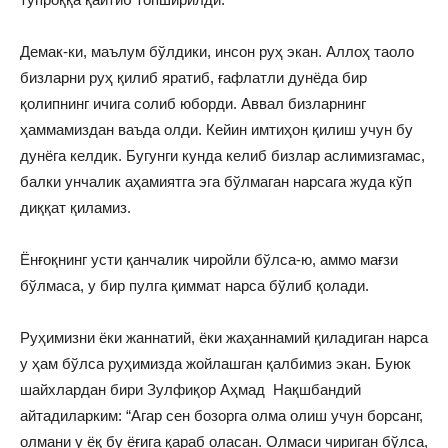
Демак-ки, маълум бўлдики, инсон руҳ экан. Аллоҳ таоло
бизларни руҳ қилиб яратиб, ғафлатли дунёда бир
қолипнинг ичига солиб юборди. Аввал бизларнинг
ҳаммамиздан ваъда олди. Кейин имтиҳон қилиш учун бу
дунёга келдик. Бугунги кунда келиб бизлар аслимизгамас,
балки унчалик аҳамиятга эга бўлмаган нарсага жуда кўп
диққат қиламиз.
Ёнғоқнинг усти қанчалик чиройли бўлса-ю, аммо мағзи
бўлмаса, у бир пулга қиммат нарса бўлиб қолади.
Руҳимизни ёки жаннатий, ёки жаҳаннамий қиладиган нарса
у ҳам бўлса руҳимизда жойлашган қалбимиз экан. Буюк
шайхлардан бири Зулфиқор Аҳмад Нақшбандий
айтадиларким: “Агар сен бозорга олма олиш учун борсанг,
олмани у ёқ бу ёғига қараб оласан. Олмаси чириган бўлса,