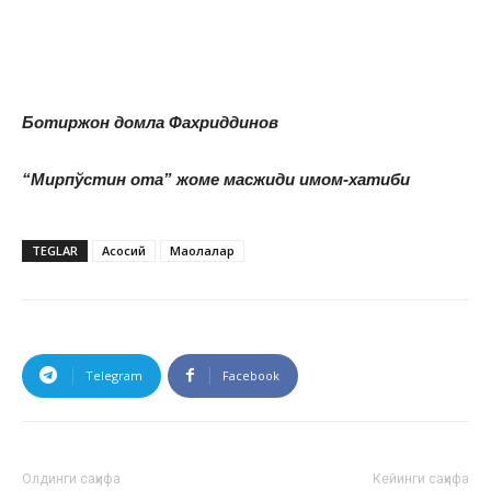
Б
отиржон домла
Фахриддинов
“
Мирпўстин ота
” жоме
масжиди имом
-хатиб
и
TEGLAR
Асосий
Мақолалар
Telegram
Facebook
Олдинги саҳифа
Кейинги саҳифа