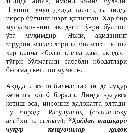
тилида айтса, имони комил бўлади.
Шунинг учун дилда тасдиқ ва тилда
иқрор бўлиши шарт қилинган. Ҳар бир
мусулмоннинг ақидаси тўғри бўлиши
ўта муҳимдир. Яъни, ақиданинг
зарурий масалаларини билмаган киши
ҳар қанча ибодат қилса ҳам, ақидаси
тўғри бўлмагани сабабли ибодатлари
бесамар кетиши мумкин.
Ақидани яхши билмаслик динда чуқур
кетишга олиб боради. Динда ғулувга
кетиш эса, инсонни ҳалокатга элтади.
Бу борада Расулуллоҳ (соллаллоҳу
алайҳи ва саллам):
“
Ҳаддан ташқари
чуқур кетувчилар ҳалок