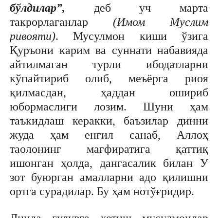
бўлдилар”,
деб уч марта
такрорлаганлар
(Имом Муслим
ривояти)
. Мусулмон киши ўзига
Қуръони карим ва суннати набавияда
айтилмаган турли ибодатларни
кўпайтириб олиб, меъёрга риоя
қилмасдан, ҳаддан ошириб
юбормаслиги лозим. Шуни ҳам
таъкидлаш керакки, баъзилар динни
жуда ҳам енгил санаб, Аллоҳ
таолонинг мағфиратига қаттиқ
ишонган ҳолда, дангасалик билан У
зот буюрган амалларни адо қилишни
ортга сурадилар. Бу ҳам нотўғридир.
Динда ғулувга кетиш мусулмонлар