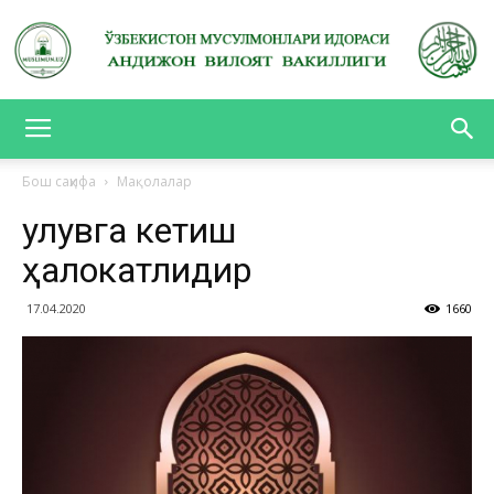
АНДИЖОН
Бош саҳифа
Мақолалар
Ғулувга кетиш
ВИЛОЯТ
ҳалокатлидир
17.04.2020
1660
ВАКИЛЛИГИ