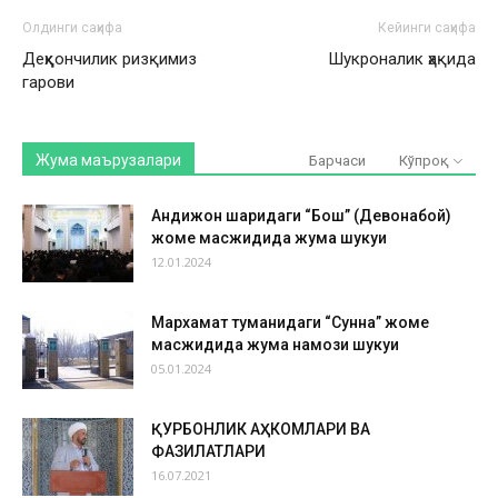
Олдинги саҳифа
Кейинги саҳифа
Деҳқончилик ризқимиз
Шукроналик ҳақида
гарови
Жума маърузалари
Барчаси
Кўпроқ
Андижон шаҳридаги “Бош” (Девонабой)
жоме масжидида жума шукуҳи
12.01.2024
Мархамат туманидаги “Сунна” жоме
масжидида жума намози шукуҳи
05.01.2024
ҚУРБОНЛИК АҲКОМЛАРИ ВА
ФАЗИЛАТЛАРИ
16.07.2021