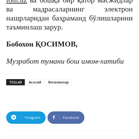
ва мадрасаларнинг электрон
нашрларидан баҳраманд бўлишларини
таъминлаш зарур.
Бобохон ҚОСИМОВ,
Музработ тумани бош
имом-хатиби
TEGLAR
Асосий
Янгиликлар
Telegram
Facebook