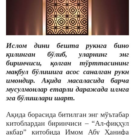
Ислом дини бешта рукнга бино
қилинган бўлиб, уларнинг энг
биринчиси, қолган тўрттасининг
мақбул бўлишига асос саналган рукн
имондир.
Ақида масаласида барча
мусулмонлар етарли даражада илмга
эга бўлишлари шарт.
Ақида борасида битилган энг мўътабар
китоблардан биринчиси – “Ал-фиқҳул
акбар” китобида Имом Абу Ҳанифа