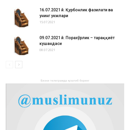
16.07.2021 й. Қурбонлик фазилати ва
унинг ҳукмлари
15.07.2021
09.07.2021 й. Порахўрлик – тараққиёт
кушандаси
08.07.2021
Бизни телеграмда кузатиб боринг