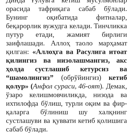
орасида тафриқага сабаб бўлади.
Бунинг оқибатида фитналар,
беқарорлик вужудга келади. Тинчликка
путур етади, жамият бирлиги
заифлашади. Аллоҳ таоло марҳамат
қилган:
«Аллоҳга ва Расулига итоат
қилингиз ва низолашмангиз, акс
ҳолда сустлашиб кетурсиз ва
“шамолингиз”
(обрўйингиз)
кетиб
қолур»
(
Анфол сураси, 46-оят
)
.
Демак,
ўзаро келишмовчиликда, низода ва
ихтилофда бўлиш, турли оқим ва фир­
қаларга бўлиниш шу халқнинг
сустлашуви ва қув­вати кетиб қолишига
сабаб бўлади.