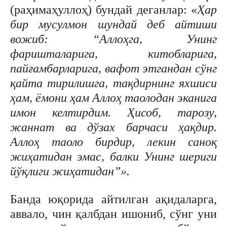
(раҳимаҳуллоҳ) бундай деганлар: «
Ҳар
бир мусулмон шундай деб айтиши
вожиб: “Аллоҳга, Унинг
фаришталарига, китобларига,
пайғамбарларига, вафот этгандан сўнг
қайта тирилишга, тақдирнинг яхшиси
ҳам, ёмони ҳам Аллоҳ таолодан эканига
имон келтирдим. Ҳисоб, тарозу,
жаннат ва дўзах барчаси ҳақдир.
Аллоҳ таоло бирдир, лекин саноқ
жиҳатидан эмас, балки Унинг шериги
йўқлиги жиҳатидан”».
Банда юқорида айтилган ақидаларга,
аввало, чин қалбдан ишониб, сўнг уни