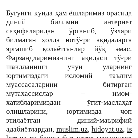
Бугунги кунда ҳам ёшларимиз орасида
диний билимни интернет
саҳифаларидан ўрганиб, ўзлари
билмаган ҳолда нотўғри ақидаларга
эргашиб қолаётганлар йўқ эмас.
Фарзандларимизнинг ақидаси тўғри
шаклланиши учун уларнинг
юртимиздаги исломий таълим
муассасаларини битирган
мутахассислар – имом-
хатибларимиздан ўгит-маслаҳат
олишларини, юртимизда чоп
этилаётган диний-маърифий
адабиётлардан,
muslim.uz
,
hidoyat.uz
,
is
lom.uz
ва бошқа бир қатор масжидлар