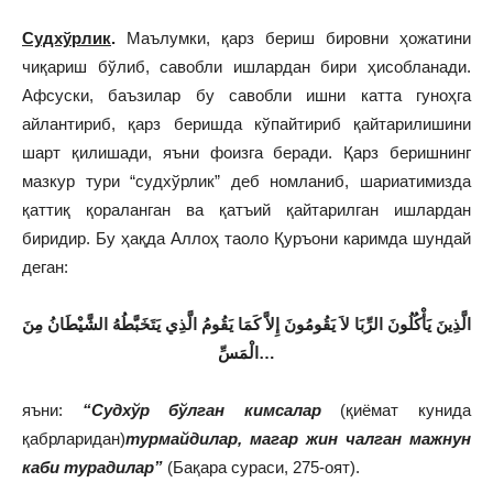
Судхўрлик
.
Маълумки, қарз бериш бировни ҳожатини
чиқариш бўлиб, савобли ишлардан бири ҳисобланади.
Афсуски, баъзилар бу савобли ишни катта гуноҳга
айлантириб, қарз беришда кўпайтириб қайтарилишини
шарт қилишади, яъни фоизга беради. Қарз беришнинг
мазкур тури “судхўрлик” деб номланиб, шариатимизда
қаттиқ қораланган ва қатъий қайтарилган ишлардан
биридир. Бу ҳақда Аллоҳ таоло Қуръони каримда шундай
деган:
الَّذِينَ يَأْكُلُونَ الرِّبَا لاَ يَقُومُونَ إِلاَّ كَمَا يَقُومُ الَّذِي يَتَخَبَّطُهُ الشَّيْطَانُ
مِنَ
الْمَسِّ
…
яъни:
“Судхўр бўлган кимсалар
(қиёмат кунида
қабрларидан)
турмайдилар, магар жин чалган мажнун
каби турадилар”
(Бақара сураси, 275-оят).