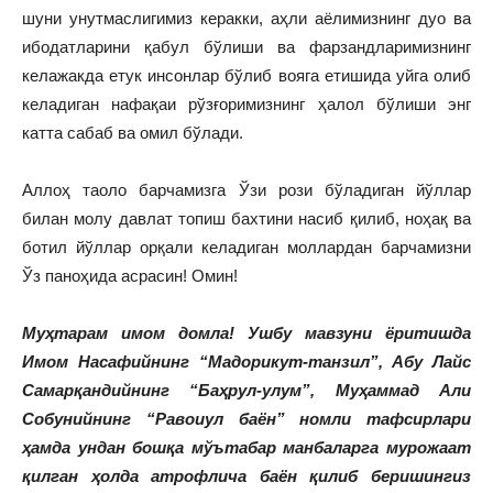
шуни унутмаслигимиз керакки, аҳли аёлимизнинг дуо ва
ибодатларини қабул бўлиши ва фарзандларимизнинг
келажакда етук инсонлар бўлиб вояга етишида уйга олиб
келадиган нафақаи рўзғоримизнинг ҳалол бўлиши энг
катта сабаб ва омил бўлади.
Аллоҳ таоло барчамизга Ўзи рози бўладиган йўллар
билан молу давлат топиш бахтини насиб қилиб, ноҳақ ва
ботил йўллар орқали келадиган моллардан барчамизни
Ўз паноҳида асрасин! Омин!
Муҳтарам имом домла! Ушбу мавзуни ёритишда
Имом Насафийнинг “Мадорикут-танзил”, Абу Лайс
Самарқандийнинг “Баҳрул-улум”, Муҳаммад Али
Собунийнинг “Равоиул баён” номли тафсирлари
ҳамда ундан бошқа мўътабар манбаларга мурожаат
қилган ҳолда атрофлича баён қилиб беришингиз