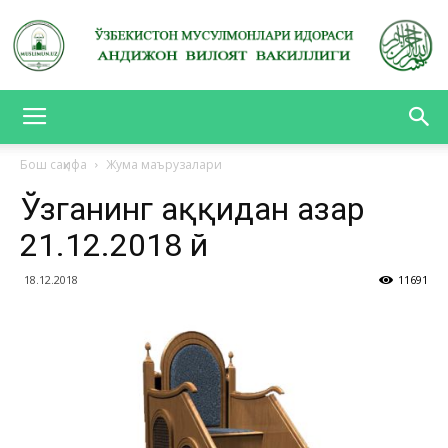
АНДИЖОН
Бош саҳифа
Жума маърузалари
Ўзганинг ҳаққидан ҳазар
ВИЛОЯТ
21.12.2018 й
18.12.2018
11691
ВАКИЛЛИГИ