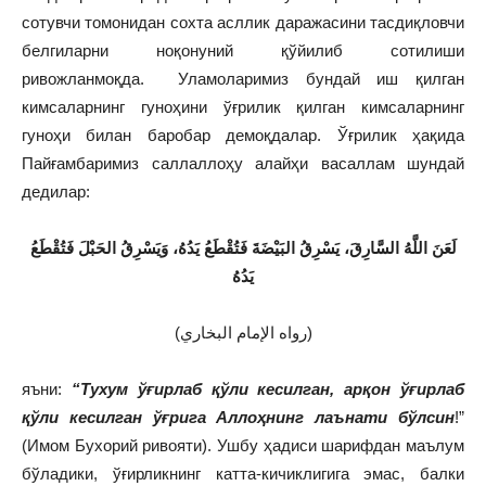
сотувчи томонидан сохта асллик даражасини тасдиқловчи
белгиларни ноқонуний қўйилиб сотилиши
ривожланмоқда. Уламоларимиз бундай иш қилган
кимсаларнинг гуноҳини ўғрилик қилган кимсаларнинг
гуноҳи билан баробар демоқдалар. Ўғрилик ҳақида
Пайғамбаримиз саллаллоҳу алайҳи васаллам шундай
дедилар:
لَعَنَ اللَّهُ السَّارِقَ، يَسْرِقُ البَيْضَةَ فَتُقْطَعُ يَدُهُ، وَيَسْرِقُ الحَبْلَ فَتُقْطَعُ
يَدُهُ
(رواه الإمام البخاري)
яъни:
“Тухум ўғирлаб қўли кесилган, арқон ўғирлаб
қўли кесилган ўғрига Аллоҳнинг лаънати бўлсин
!”
(Имом Бухорий ривояти). Ушбу ҳадиси шарифдан маълум
бўладики, ўғирликнинг катта-кичиклигига эмас, балки