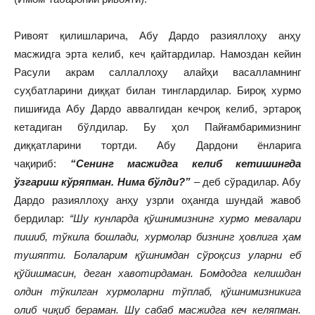
Ривоят қилишларича, Абу Дардо разияллоҳу анҳу
масжидга эрта келиб, кеч қайтардилар. Намоздан кейин
Расули акрам саллаллоҳу алайҳи васалламнинг
суҳбатларини диққат билан тинглардилар. Бироқ хурмо
пишиғида Абу Дардо аввалгидан кечроқ келиб, эртароқ
кетадиган бўлдилар. Бу ҳол Пайғамбаримизнинг
диққатларини тортди. Абу Дардони ёнларига
чақириб:
“Сенинг масжидга келиб кетишингда
ўзгариш кўряпман. Нима бўлди?”
– деб сўрадилар. Абу
Дардо разияллоҳу анҳу узрли оҳангда шундай жавоб
бердилар:
“Шу кунларда қўшнимизнинг хурмо мевалари
пишиб, тўкила бошлади, хурмолар бизнинг ҳовлига ҳам
тушяпти. Болаларим қўшнимдан сўроқсиз уларни еб
қўйишмасин, деган хавотирдаман. Бомдодга келишдан
олдин тўкилган хурмоларни тўплаб, қўшнимизникига
олиб чиқиб бераман. Шу сабаб масжидга кеч келяпман.