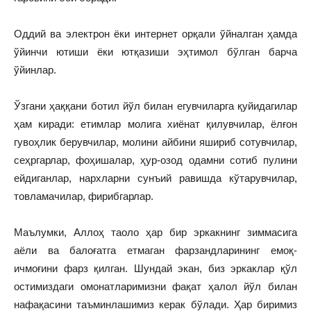
Оддий ва электрон ёки интернет орқали ўйналган ҳамда
ўйинчи ютиши ёки ютқазиши эҳтимол бўлган барча
ўйинлар.
Ўзгани ҳаққани ботил йўл билан егувчиларга қуйидагилар
ҳам киради: етимлар молига хиёнат қилувчилар, ёлғон
гувоҳлик берувчилар, молини айбини яшириб сотувчилар,
сеҳргарлар, фоҳишалар, ҳур-озод одамни сотиб пулини
ейдиганлар, нархларни сунъий равишда кўтарувчилар,
товламачилар, фирибгарлар.
Маълумки, Аллоҳ таоло ҳар бир эркакнинг зиммасига
аёли ва балоғатга етмаган фарзандларининг емоқ-
ичмоғини фарз қилган. Шундай экан, биз эркаклар қўл
остимиздаги омонатларимизни фақат ҳалол йўл билан
нафақасини таъминлашимиз керак бўлади. Ҳар биримиз