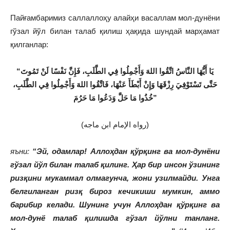
Пайғамбаримиз саллаллоҳу алайҳи васаллам мол-дунёни
гўзал йўл билан талаб қилиш ҳақида шундай марҳамат
қилганлар:
“ي
ا أَيُّهَا النَّاسُ اتَّقُوا اللهَ وَأَجْمِلُوا فِي الطَّلَبِ، فَإِنَّ نَفْسًا لَنْ تَمُوتَ
حَتَّى تَسْتَوْفِيَ رِزْقَهَا وَإِنْ أَبْطَأَ عَنْهَا، فَاتَّقُوا اللهَ وَأَجْمِلُوا فِي الطَّلَبِ،
خُذُوا مَا حَلَّ وَدَعُوا مَا حَرُمَ”
(رواه الإمام ابن ماجه)
яъни:
“Эй, одамлар! Аллоҳдан қўрқинг ва мол-дунёни
гўзал йўл билан талаб қилинг. Ҳар бир инсон ўзининг
ризқини мукаммал олмагунча, жони узилмайди. Унга
белгиланган ризқ бироз кечикиши мумкин, аммо
барибир келади. Шунинг учун Аллоҳдан қўрқинг ва
мол-дунё талаб қилишда гўзал йўлни танланг.