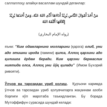
саллаллоҳу алайҳи васаллам шундай деганлар:
مَنْ أَخَذَ أَمْوَالَ النَّاسِ يُرِيْدُ أَدَاءَهَا أَدَّى اللهُ عَنْهُ، وَمَنْ أَخَذَهَا يُرِيْدُ
إِتْلاَفَهَا أَتْلَفَهُ اللهُ
(رواه الإمام البخاري)
яъни:
“Ким одамларнинг молларини
(қарзга)
олиб, уни
адо этишни ирода
(ғамини)
қилса, Аллоҳ қарзини адо
қилишга
ёрдам беради. Ким қарзни бермаслик
ниятида олса, Аллоҳ уни йўқ қилади”
(Имом Бухорий
ривояти).
Ўлчов ва тарозидан уриб қолиш
.
Қуръони каримда
ўлчов ва тарозидан уриб қолувчиларга жаҳаннам азоби
борлиги кўп маротаба таъкидланган. Бу борада
Мутоффифун сурасида шундай келади: