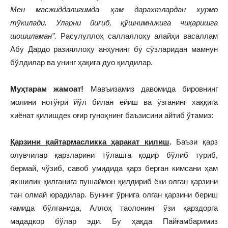
Мен масжиддалигимда ҳам дарахтлардан хурмо
тўкилади. Уларни йиғиб, қўшнимникига чиқаришга
шошиламан”.
Расулуллоҳ саллаллоҳу алайҳи васаллам
Абу Дардо разияллоҳу анҳунинг бу сўзларидан мамнун
бўлдилар ва унинг ҳақига дуо қилдилар.
Муҳтарам жамоат!
Мавъизамиз давомида бировнинг
молини нотўғри йўл билан ейиш ва ўзганинг хаққига
хиёнат қилишдек оғир гуноҳнинг баъзисини айтиб ўтамиз:
Қарзини қайтармасликка ҳаракат қилиш
.
Баъзи қарз
олувчилар қарзларини тўлашга қодир бўлиб туриб,
бермай, чўзиб, савоб умидида қарз берган кимсани ҳам
яхшилик қилганига пушаймон қилдириб ёки олган қарзини
тан олмай юрадилар. Бунинг ўрнига олган қарзини бериш
ғамида бўлганида, Аллоҳ таолонинг ўзи қарздорга
мададкор бўлар эди. Бу ҳақда Пайғамбаримиз