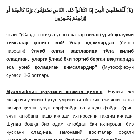
وَيْلٌ لِّلْمُطَفِّفِينَ الَّذِينَ إِذَا اكْتَالُواْ عَلَى النَّاسِ يَسْتَوْفُونَ وَإِذَا كَالُوهُمْ أَو
وَّزَنُوهُمْ يُخْسِرُونَ
яъни: “(Савдо-сотиқда ўлчов ва тарозидан)
уриб қолувчи
кимсалар ҳолига вой! Улар одамлардан
(бирор
нарсани)
ўлчаб олган вақтларида тўла қилиб
оладиган, уларга ўлчаб ёки тортиб берган вақтларида
эса уриб қоладиган кимсалардир”
(Мутоффифун
сураси, 1-3 оятлар).
Муаллифлик ҳуқуқини поймол қилиш
.
Ёзувчи ёки
ихтирочи ўзининг бутун умрини китоб ёзиш ёки янги нарса
ихтиро қилиш учун сарфлайди ва ундан фойда кўриш
учун китобини нашр қилади, ихтиросини тақдим қилади.
Шунда бошқа бир одам китобдан ёки ихтиродан бир
нусхани олади-да, замонавий воситалар орқали