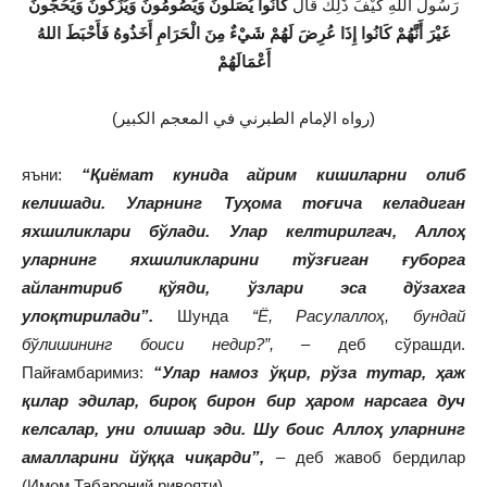
رَسُولَ اللهِ كَيْفَ ذَلِكَ قَالَ
كَانُوا يُصَلُّونَ وَيَصُومُونَ وَيُزَكُّونَ وَيَحُجُّونَ
غَيْرَ أَنَّهُمْ كَانُوا إِذَا عُرِضَ لَهُمْ شَيْءٌ مِنَ الْحَرَامِ أَخَذُوهُ فَأَحْبَطَ اللهُ
أَعْمَالَهُمْ
(رواه الإمام الطبرني في المعجم الكبير)
яъни:
“Қиёмат кунида айрим кишиларни олиб
келишади. Уларнинг Туҳома тоғича келадиган
яхшиликлари бўлади. Улар келтирилгач, Аллоҳ
уларнинг яхшиликларини тўзғиган ғуборга
айлантириб қўяди, ўзлари эса дўзахга
улоқтирилади”.
Шунда
“Ё, Расулаллоҳ, бундай
бўлишининг боиси недир?”,
– деб сўрашди.
Пайғамбаримиз:
“Улар намоз ўқир, рўза тутар, ҳаж
қилар эдилар, бироқ бирон бир ҳаром нарсага дуч
келсалар, уни олишар эди.
Шу боис Аллоҳ уларнинг
амалларини йўққа чиқарди”,
– деб жавоб бердилар
(Имом Табароний ривояти).