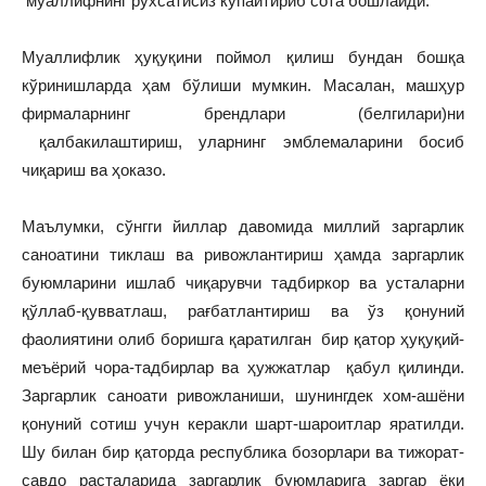
муаллифнинг рухсатисиз кўпайтириб сота бошлайди.
Муаллифлик ҳуқуқини поймол қилиш бундан бошқа
кўринишларда ҳам бўлиши мумкин. Масалан, машҳур
фирмаларнинг брендлари (белгилари)ни
қалбакилаштириш, уларнинг эмблемаларини босиб
чиқариш ва ҳоказо.
Маълумки, сўнгги йиллар давомида миллий заргарлик
саноатини тиклаш ва ривожлантириш ҳамда заргарлик
буюмларини ишлаб чиқарувчи тадбиркор ва усталарни
қўллаб-қувватлаш, рағбатлантириш ва ўз қонуний
фаолиятини олиб боришга қаратилган бир қатор ҳуқуқий-
меъёрий чора-тадбирлар ва ҳужжатлар қабул қилинди.
Заргарлик саноати ривожланиши, шунингдек хом-ашёни
қонуний сотиш учун керакли шарт-шароитлар яратилди.
Шу билан бир қаторда республика бозорлари ва тижорат-
савдо расталарида заргарлик буюмларига заргар ёки