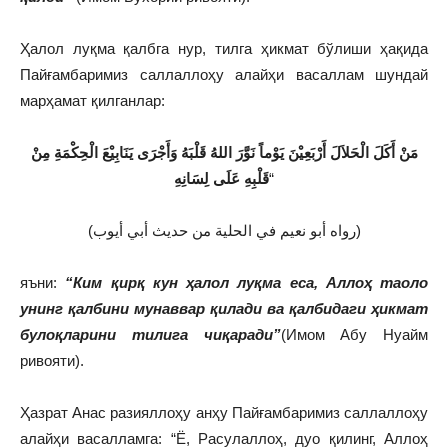
Ҳалол луқма қалбга нур, тилга ҳикмат бўлиши ҳақида
Пайғамбаримиз саллаллоҳу алайҳи васаллам шундай
марҳамат қилганлар:
مَنْ أَكَلَ الْحَلاَلَ أَرْبَعِيْنَ يَوْماً نَوَّرَ اللهُ قَلْبَهُ وَأَجْرَى يَنَابِيْعَ الْحِكْمَةِ مِنْ
قَلْبِهِ عَلَى لِسَانِهِ
“
(رواه أبو نعيم في الحلية من حديث أبي أيوب)
яъни:
“Ким қирқ кун ҳалол луқма еса, Аллоҳ таоло
унинг қалбини мунаввар қилади ва қалбидаги ҳикмат
булоқларини тилига чиқаради”
(Имом Абу Нуайм
ривояти).
Ҳазрат Анас разияллоҳу анҳу Пайғамбаримиз саллаллоҳу
алайҳи васалламга: “Ё, Расулаллоҳ, дуо қилинг, Аллоҳ