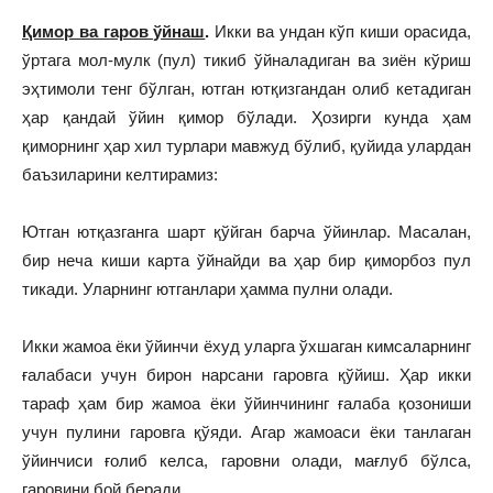
Қимор ва гаров ўйнаш
.
Икки ва ундан кўп киши орасида,
ўртага мол-мулк (пул) тикиб ўйналадиган ва зиён кўриш
эҳтимоли тенг бўлган, ютган ютқизгандан олиб кетадиган
ҳар қандай ўйин қимор бўлади. Ҳозирги кунда ҳам
қиморнинг ҳар хил турлари мавжуд бўлиб, қуйида улардан
баъзиларини келтирамиз:
Ютган ютқазганга шарт қўйган барча ўйинлар. Масалан,
бир неча киши карта ўйнайди ва ҳар бир қиморбоз пул
тикади. Уларнинг ютганлари ҳамма пулни олади.
Икки жамоа ёки ўйинчи ёхуд уларга ўхшаган кимсаларнинг
ғалабаси учун бирон нарсани гаровга қўйиш. Ҳар икки
тараф ҳам бир жамоа ёки ўйинчининг ғалаба қозониши
учун пулини гаровга қўяди. Агар жамоаси ёки танлаган
ўйинчиси ғолиб келса, гаровни олади, мағлуб бўлса,
гаровини бой беради.