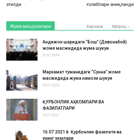
этилди
ғолиблари аниқланди
Жума маърузалари
Барчаси
Кўпроқ
Андижон шаҳридаги “Бош” (Девонабой)
жоме масжидида жума шукуҳи
12.01.2024
Мархамат туманидаги “Сунна” жоме
масжидида жума намози шукуҳи
05.01.2024
ҚУРБОНЛИК АҲКОМЛАРИ ВА
ФАЗИЛАТЛАРИ
16.07.2021
16.07.2021 й. Қурбонлик фазилати ва
унинг ҳукмлари