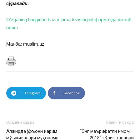
сўралади.
O’zganing haqqidan hazar juma tezisini pdf форматда юклаб
олиш
Манба: muslim.uz
Telegram
Facebook
Олдинги саҳифа
Кейинги саҳифа
Алжирда Қуръони карим
“Энг маърифатли имом –
мўъжизалари муҳокама
2018” кўрик танлови