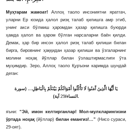
Муҳтарам жамоат!
Аллоҳ таоло инсониятни яратгач,
уларни Ер юзида ҳалол ризқ талаб қилишга амр этиб,
унинг акси бўлмиш ҳаромдан ҳазар қилишга буюрди
ҳамда ҳалол ва ҳаром бўлган нарсаларни баён қилди.
Демак, ҳар бир инсон ҳалол ризқ талаб қилиши билан
бирга, бировнинг ҳаққидан ҳазар қилиши ва ўзгаларнинг
молини ноҳақ йўллар билан ўзлаштирмаслиги ўта
муҳимдир. Зеро, Аллоҳ таоло Қуръони каримда шундай
деган:
يَا أَيُّهَا الَّذِينَ آَمَنُوا لَا تَأْكُلُوا أَمْوَالَكُمْ بَيْنَكُمْ بِالْبَاطِلِ…
(سورة
29
النساء/
آية).
яъни:
“Эй, имон келтирганлар! Мол-мулкларингизни
ўртада ноҳақ
(йўллар)
билан емангиз!
…
”
(Нисо сураси,
29-оят).