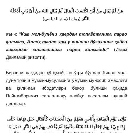
م
نْ لَمْ يُبَالِ مِنْ أَيْنَ اِكْتَسَبَ الْمَالَ لَمْ يُبَالِ اللهُ مِنْ أَىِّ بَابٍ أَدْخَلَهُ
(رواه الإمام الديلمي).
النَّارَ
яъни: “
Ким мол-дунёни қаердан топаётганига парво
қилмаса, Аллоҳ таоло ҳам у кишини дўзахнинг қайси
эшигидан киргизишига парво қилмайди”
(Имом
Дайламий ривояти).
Бировни ҳаққидан қўрқмай, нотўғри йўллар билан мол-
дунё топиш мўмин-мусулмонга умуман муносиб эмаслиги
ва қилинган ибодатлари бекор бўлиши ҳақида
Пайғамбаримиз саллаллоҳу алайҳи васаллам шундай
деганлар:
يُؤْتَى يَوْمَ الْقِيَامَةِ بِأُنَاسٍ مَعَهُمْ مِنَ الْحَسَنَاتِ كَأَمْثَالِ جَبَلِ تِهَامَةَ حَتَّى
إِذَا جِيْءَ بِهِمْ جَعَلَهَا اللهُ هَبَاءً مَنْثُورًا ثُمَّ يُقْذَف بِهِمْ فِي النَّارِ
فَقِيْلَ يَا