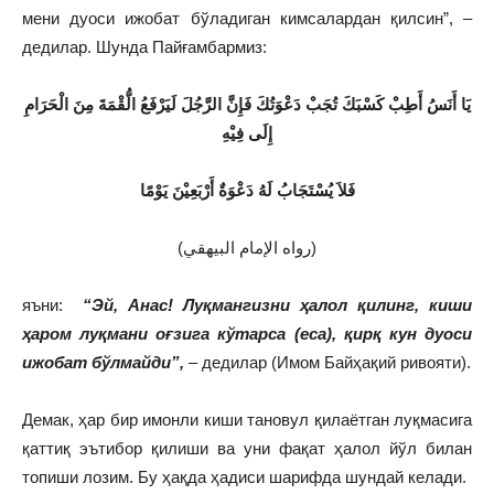
мени дуоси ижобат бўладиган кимсалардан қилсин”, –
дедилар. Шунда Пайғамбармиз:
ي
ا أَنَسُ أَطِبْ كَسْبَكَ تُجَبْ دَعْوَتُكَ فَإِنَّ الرَّجُلَ لَيَرْفَعُ الُّقْمَةَ مِنَ الْحَرَامِ
إِلَى فِيْهِ
فَلاَ يُسْتَجَابُ لَهُ دَعْوَةٌ أَرْبَعِيْنَ يَوْمًا
(رواه الإمام البيهقي)
яъни:
“Эй, Анас! Луқмангизни ҳалол қилинг, киши
ҳаром луқмани оғзига кўтарса (еса), қирқ кун дуоси
ижобат бўлмайди”,
– дедилар (Имом Байҳақий ривояти).
Демак, ҳар бир имонли киши тановул қилаётган луқмасига
қаттиқ эътибор қилиши ва уни фақат ҳалол йўл билан
топиши лозим. Бу ҳақда ҳадиси шарифда шундай келади.