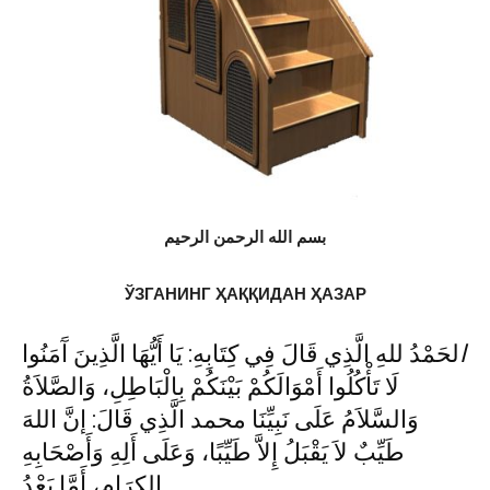
بسم الله الرحمن الرحيم
ЎЗГАНИНГ ҲАҚҚИДАН ҲАЗАР
ا
لحَمْدُ للهِ الَّذِي قَالَ فِي كِتَابِهِ: يَا أَيُّهَا الَّذِينَ آَمَنُوا
لَا تَأْكُلُوا أَمْوَالَكُمْ بَيْنَكُمْ بِالْبَاطِلِ، وَالصَّلاَةُ
وَالسَّلاَمُ عَلَى نَبِيِّنَا محمد الَّذِي قَالَ: إنَّ اللهَ
طَيِّبٌ لاَ يَقْبَلُ إِلاَّ طَيِّبًا، وَعَلَى أَلِهِ وَأَصْحَابِهِ
الكِرَامِ، أَمَّا بَعْدُ