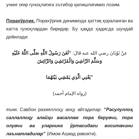
унинг оғир гуноҳлигига эътибор қилишлигимиз лозим.
Порахўрлик.
Порахўрлик динимизда қаттиқ қораланган ва
катта гуноҳлардан биридир. Бу ҳақда ҳадисда шундай
дейилади:
عنْ ثَوْبَانَ رضي الله عنه قَالَ:
“لَعَنَ رَسُولُ اللَّهِ صَلَّى اللَّهُ عَلَيْهِ
وَسَلَّمَ الرَّاشِيَ وَالْمُرْتَشِيَ وَالرَّائِشَ
يَعْنِي الَّذِي يَمْشِي بَيْنَهُمَا”
(رواه الإمام أحمد)
яъни: Савбон разияллоҳу анҳу айтадилар:
“
Расулуллоҳ
с
а
ллаллоҳу алайҳи васаллам пора берувчи, пора
олувчи ва уларнинг ўртасидаги воситачини
лаънатладилар
”
(Имом Аҳмад ривояти).