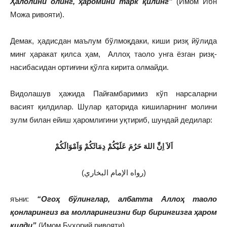
Ҳалолини олинг, ҳаромини тарк қилинг”
(Имом Ибн
Можа ривояти).
Демак, ҳадисдан маълум бўлмоқдаки, киши ризқ йўлида
минг ҳаракат қилса ҳам, Аллоҳ таоло унга ёзган ризқ-
насибасидан ортиғини қўлга кирита олмайди.
Видолашув ҳажида Пайғамбаримиз кўп нарсаларни
васият қилдилар. Шулар қаторида кишиларнинг молини
зулм билан ейиш ҳаромлигини уқтириб, шундай дедилар:
اَلاَ اِنَّ اللهَ حَرُمَ عَلَيْكُمْ دِمَائَكُمْ وَاَمْوَالَكُمْ
(رواه الإمام البخاري)
яъни:
“Огоҳ бўлинглар, албатта Аллоҳ таоло
қонларингиз ва молларингизни бир бирингизга ҳаром
қилди”
(Имом Бухорий ривояти).