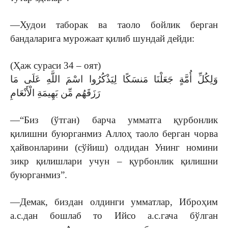
—Худои таборак ва таоло бойлик берган
бандаларига мурожаат қилиб шундай дейди:
(Ҳаж сураси 34 – оят)
وَلِكُلِّ أُمَّةٍ جَعَلْنَا مَنسَكًا لِيَذْكُرُوا اسْمَ اللَّهِ عَلَى مَا
رَزَقَهُم مِّن بَهِيمَةِ الْأَنْعَامِ
—“Биз (ўтган) барча умматга қурбонлик
қилишни буюрганмиз Аллоҳ таоло берган чорва
ҳайвонларини (сўйиш) олдидан Унинг номини
зикр қилишлари учун – қурбонлик қилишни
буюрганмиз”.
—Демак, биздан олдинги умматлар, Иброҳим
а.с.дан бошлаб то Ийсо а.с.гача бўлган