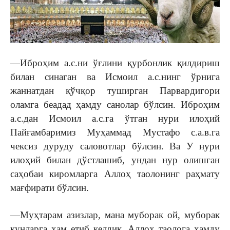
—Иброҳим а.с.ни ўғлини қурбонлик қилдириш
билан синаган ва Исмоил а.с.нинг ўрнига
жаннатдан қўчқор туширган Парвардигори
оламга беадад ҳамду санолар бўлсин. Иброҳим
а.с.дан Исмоил а.с.га ўтган нури илоҳий
Пайғамбаримиз Муҳаммад Мустафо с.а.в.га
чексиз дуруду саловотлар бўлсин. Ва У нури
илоҳий билан дўстлашиб, ундан нур олишган
саҳобаи киромларга Аллоҳ таолонинг раҳмату
мағфирати бўлсин.
—Муҳтарам азизлар, мана муборак ой, муборак
кунларга ҳам етиб келдик. Аллоҳ таолога ҳамду