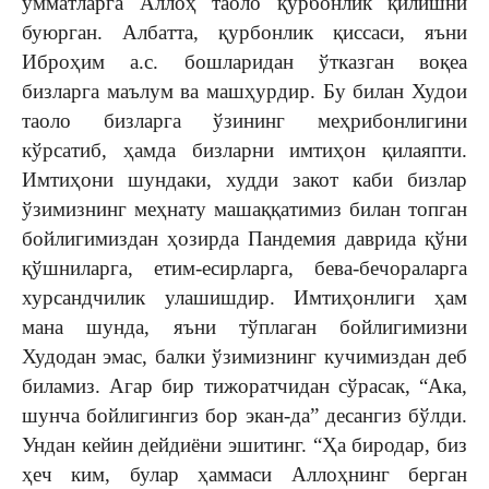
умматларга Аллоҳ таоло қурбонлик қилишни
буюрган. Албатта, қурбонлик қиссаси, яъни
Иброҳим а.с. бошларидан ўтказган воқеа
бизларга маълум ва машҳурдир. Бу билан Худои
таоло бизларга ўзининг меҳрибонлигини
кўрсатиб, ҳамда бизларни имтиҳон қилаяпти.
Имтиҳони шундаки, худди закот каби бизлар
ўзимизнинг меҳнату машаққатимиз билан топган
бойлигимиздан ҳозирда Пандемия даврида қўни
қўшниларга, етим-есирларга, бева-бечораларга
хурсандчилик улашишдир. Имтиҳонлиги ҳам
мана шунда, яъни тўплаган бойлигимизни
Худодан эмас, балки ўзимизнинг кучимиздан деб
биламиз. Агар бир тижоратчидан сўрасак, “Ака,
шунча бойлигингиз бор экан-да” десангиз бўлди.
Ундан кейин дейдиёни эшитинг. “Ҳа биродар, биз
ҳеч ким, булар ҳаммаси Аллоҳнинг берган