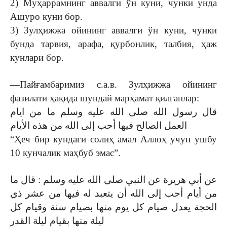
2) Муҳаррамнинг аввалги ўн куни, чунки унда
Ашуро куни бор.
3) Зулҳижжа ойининг аввалги ўн куни, чунки
бунда тарвия, арафа, қурбонлик, талбия, ҳаж
кунлари бор.
—Пайғамбаримиз с.а.в. Зулҳижжа ойининг
фазилати ҳақида шундай марҳамат қилганлар:
قال رسول الله صلى الله عليه وسلم ما من ايام
العمل الصالح فيها أحب إلى الله من هذه الأيام
“Ҳеч бир кундаги солиҳ амал Аллоҳ учун ушбу
10 кунчалик маҳбуб эмас”.
عن أبي هريرة عن النبي صلى الله عليه وسلم : قال ما
من أيام أحب إلى الله أن يتعبد له فيها من عشر ذي
الحجة يعدل صيام كل يوم منها بصيام سنة وقيام كل
ليلة منها بقيام ليلة القدر