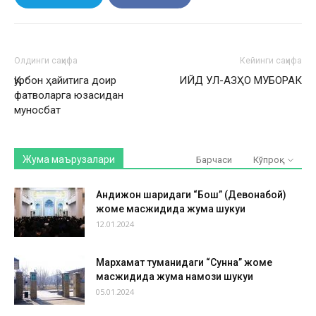
Олдинги саҳифа
Кейинги саҳифа
Қурбон ҳайитига доир
ИЙД УЛ-АЗҲО МУБОРАК
фатволарга юзасидан
муносбат
Жума маърузалари
Барчаси
Кўпроқ
Андижон шаҳридаги “Бош” (Девонабой)
жоме масжидида жума шукуҳи
12.01.2024
Мархамат туманидаги “Сунна” жоме
масжидида жума намози шукуҳи
05.01.2024