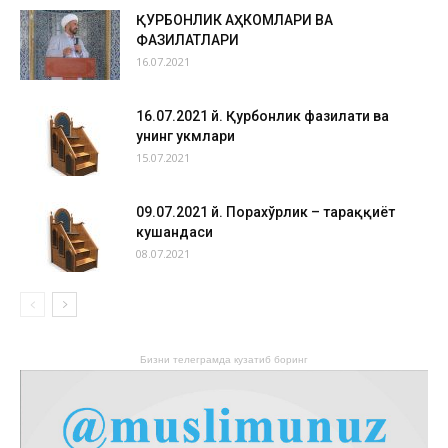
ҚУРБОНЛИК АҲКОМЛАРИ ВА
ФАЗИЛАТЛАРИ
16.07.2021
16.07.2021 й. Қурбонлик фазилати ва
унинг ҳукмлари
15.07.2021
09.07.2021 й. Порахўрлик – тараққиёт
кушандаси
08.07.2021
Бизни телеграмда кузатиб боринг