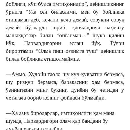
бойлиги, кўп бўлса имтиҳонидир”, дейишликнинг
ўрнига “Ука сен биласанми, мен бу бойликка
етишаман деб, кечани кеча демай, совуқни совуқ
демай йўлларда юриб, қанча-қанча заҳмату
машаққатлар билан топганман…” шукр қилиш
йўқ, Парвардигорни эслаш йўқ. Тўғри
бирортамиз “Олма пиш оғзимга туш” дейишлик
билан бойликка етишолмаймиз.
—Аммо, Худойи таоло шу куч-қувватни бермаса,
шу ризқни бермаса, баракасини ҳам бермаса,
ўзинигизни минг букинг, дунёни бу четидан у
четигача бориб келинг фойдаси бўлмайди.
—Ҳа азиз биродарлар, имтиҳонлиги ҳам мана
шунда, Парвардигори олам ҳар бандани бу
дунёда ҳар-хил синайди.