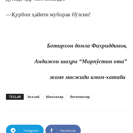
—Қурбон ҳайити муборак бўлсин!
Ботирхон домла Фахриддинов,
Андижон шаҳри “Мирпўстин ота”
жоме
масжиди имом-хатиби
TEGLAR
Асосий
Мақолалар
Янгиликлар
Telegram
Facebook