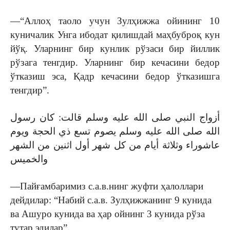
—“Аллоҳ таоло учун Зулҳижжа ойининг 10
куничалик Унга ибодат қилишдай маҳбуброқ кун
йўқ. Уларнинг бир кунлик рўзаси бир йиллик
рўзага тенгдир. Уларнинг бир кечасини бедор
ўтказиш эса, Қадр кечасини бедор ўтказишга
тенгдир”.
أزواج النبي صلى الله عليه وسلم قالت: كان رسول
الله صلى الله عليه وسلم يصوم تسع ذي الحجة ويوم
عاشوراء وثلاثة أيام من كل شهر أول اثنين من الشهر
والخميس
—Пайғамбаримиз с.а.в.нинг жуфти ҳалоллари
дейдилар: “Набий с.а.в. Зулҳижжанинг 9 кунида
ва Ашуро кунида ва ҳар ойнинг 3 кунида рўза
тутар эдилар”.