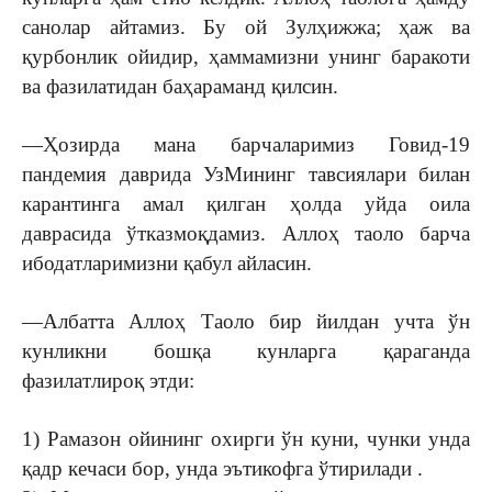
санолар айтамиз. Бу ой Зулҳижжа; ҳаж ва
қурбонлик ойидир, ҳаммамизни унинг баракоти
ва фазилатидан баҳараманд қилсин.
—Ҳозирда мана барчаларимиз Говид-19
пандемия даврида УзМининг тавсиялари билан
карантинга амал қилган ҳолда уйда оила
даврасида ўтказмоқдамиз. Аллоҳ таоло барча
ибодатларимизни қабул айласин.
—Албатта Аллоҳ Таоло бир йилдан учта ўн
кунликни бошқа кунларга қараганда
фазилатлироқ этди:
1) Рамазон ойининг охирги ўн куни, чунки унда
қадр кечаси бор, унда эътикофга ўтирилади .