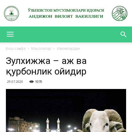
АНДИЖОН
Бош саҳифа
Мақолалар
Имомлардан
Зулхижжа – Ҳаж ва
ВИЛОЯТ
қурбонлик ойидир
29.07.2020
1070
ВАКИЛЛИГИ