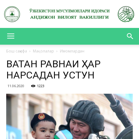
АНДИЖОН
Бош саҳифа
Мақолалар
Имомлардан
ВАТАН РАВНАҚИ ҲАР
ВИЛОЯТ
НАРСАДАН УСТУН
11.06.2020
1223
ВАКИЛЛИГИ