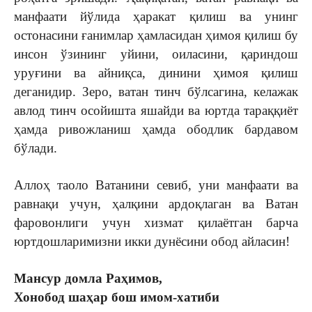
манфаати йўлида ҳаракат қилиш ва унинг
остонасини ғанимлар ҳамласидан ҳимоя қилиш бу
инсон ўзининг уйини, оиласини, қариндош
уруғини ва айниқса, динини ҳимоя қилиш
деганидир. Зеро, ватан тинч бўлсагина, келажак
авлод тинч осойишта яшайди ва юртда тараққиёт
ҳамда ривожланиш ҳамда ободлик бардавом
бўлади.
Аллоҳ таоло Ватанини севиб, уни манфаати ва
равнақи учун, ҳалқини ардоқлаган ва Ватан
фаровонлиги учун хизмат қилаётган барча
юртдошларимизни икки дунёсини обод айласин!
Мансур домла Раҳимов,
Хонобод шаҳар бош имом-хатиби