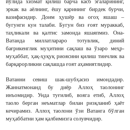
йўлида хизмат қилиш барча касб эгаларининг,
эркак ва аёлнинг, ёшу қарининг бирдек бурчи,
вазифасидир. Доим ҳушёр ва огоҳ яшаш –
бугунги кун талаби. Бугун биз ғоят мураккаб,
таҳликали ва қалтис замонда яшаяпмиз. Она-
Ватанда миллатлараро тотувлик, диний
бағрикенглик муҳитини сақлаш ва ўзаро меҳр-
муҳаббат, ҳақ-ҳуқуқ риоясини қилиш тинчлик ва
барқарорликни сақлашда ғоят аҳамиятлидир.
Ватанни севиш шак-шубҳасиз имондадир.
Жаннатмонанд бу диёр Аллоҳ таолонинг
инъомидир. Унда туғилиб, вояга етиб, Аллоҳ
таоло берган неъматлар билан ризқланиб ҳаёт
кечирамиз. Аллоҳ таолони ўзи Ватанга бўлган
муҳаббатни ҳам қалбимизга солувчидир.