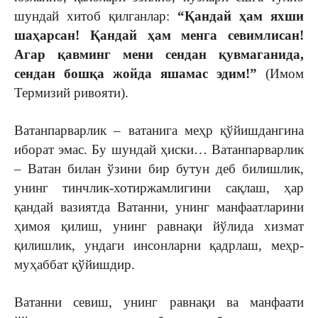
шундай хитоб қилганлар:
“Қандай ҳам яхши
шаҳарсан! Қандай ҳам менга севимлисан!
Агар қавминг мени сендан қувмаганида,
сендан бошқа жойда яшамас эдим!”
(Имом
Термизий ривояти).
Ватанпарварлик – ватанига меҳр қўйишдангина
иборат эмас. Бу шундай ҳиски… Ватанпарварлик
– Ватан билан ўзини бир бутун деб билишлик,
унинг тинчлик-хотиржамлигини сақлаш, ҳар
қандай вазиятда Ватанни, унинг манфаатларини
ҳимоя қилиш, унинг равнақи йўлида хизмат
қилишлик, ундаги инсонларни қадрлаш, меҳр-
муҳаббат қўйишдир.
Ватанни севиш, унинг равнақи ва манфаати