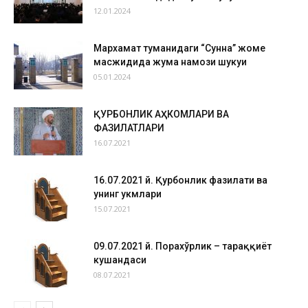
12.01.2024
Мархамат туманидаги “Сунна” жоме
масжидида жума намози шукуҳи
05.01.2024
ҚУРБОНЛИК АҲКОМЛАРИ ВА
ФАЗИЛАТЛАРИ
16.07.2021
16.07.2021 й. Қурбонлик фазилати ва
унинг ҳукмлари
15.07.2021
09.07.2021 й. Порахўрлик – тараққиёт
кушандаси
08.07.2021