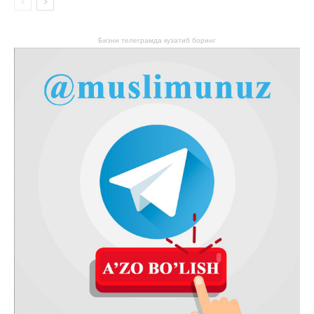
Бизни телеграмда кузатиб боринг