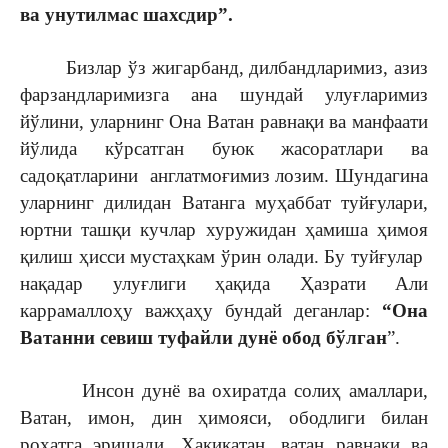
ва унутилмас шахсдир”.
Бизлар ўз жигарбанд, дилбандларимиз, азиз
фарзандларимизга ана шундай улуғларимиз
йўлини, уларнинг Она Ватан равнақи ва манфаати
йўлида кўрсатган буюк жасоратлари ва
садоқатларини англатмоғимиз лозим. Шундагина
уларнинг дилидан Ватанга муҳаббат туйғулари,
юртни ташқи кучлар хуружидан ҳамиша ҳимоя
қилиш ҳисси мустаҳкам ўрин олади. Бу туйғулар
нақадар улуғлиги ҳақида Ҳазрати Али
каррамаллоҳу важҳаҳу бундай деганлар:
“Она
Ватанни севиш туфайли дунё обод бўлган
”.
Инсон дунё ва охиратда солиҳ амаллари,
Ватан, имон, дин ҳимояси, ободлиги билан
роҳатга эришади. Ҳақиқатан, ватан равнақи ва