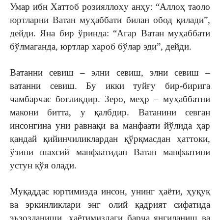
Умар ибн Хаттоб розияллоҳу анҳу: “Аллоҳ таоло
юртларни Ватан муҳаббати билан обод қилади”,
дейди. Яна бир ўринда: “Агар Ватан муҳаббати
бўлмаганда, юртлар хароб бўлар эди”, дейди.
Ватанни севиш – элни севиш, элни севиш –
ватанни севиш. Бу икки туйғу бир-бирига
чамбарчас боғлиқдир. Зеро, меҳр – муҳаббатни
макони битта, у қалбдир. Ватанини севган
инсонгина уни равнақи ва манфаати йўлида ҳар
қандай қийинчиликлардан қўрқмасдан ҳаттоки,
ўзини шахсий манфаатидан Ватан манфаатини
устун қўя олади.
Муқаддас юртимизда инсон, унинг ҳаёти, ҳуқуқ
ва эркинликлари энг олий қадрият сифатида
эъзозланиши, ҳаётимиздаги барча янгиланиш ва