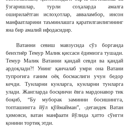
ўзгаришлар, турли соҳаларда амалга
оширилаётган ислоҳотлар, авваламбор, инсон
манфаатларини таъминлашга қаратилганлигининг
яна бир амалий ифодасидир.
Ватанни севиш мавзусида сўз борганда
беихтиёр Темур Малик қиссаси ёдимизга тушади.
Темур Малик Ватанни қандай севди ва қандай
ардоқлади?! Унинг қанчалаб умри она Ватани
тупроғига ғаним оёқ босмаслиги учун бедор
кечди. Тунларни кунларга, кунларни тунларга
улади. Жангларда босқинчи ёвга мардонавор тик
боқиб, “Бу муборак заминни босишингга,
топташингга йўл қўймайман”, -дегандек Ватан
ҳимояси, ватан манфаати йўлида ҳатто сўнгги
қонини тортиқ этди.