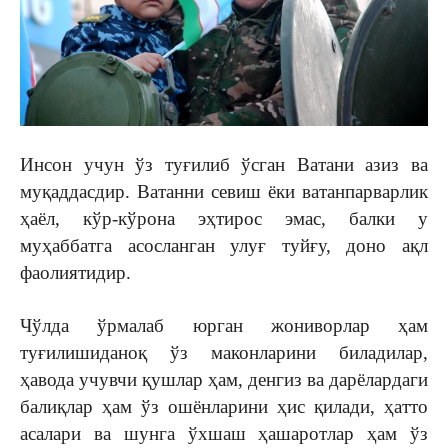
Инсон учун ўз туғилиб ўсган Ватани азиз ва
муқаддасдир. Ватанни севиш ёки ватанпарварлик
ҳаёл, кўр-кўрона эҳтирос эмас, балки у
муҳаббатга асосланган улуғ туйғу, доно ақл
фаолиятидир.
Чўлда ўрмалаб юрган жониворлар ҳам
туғилишиданоқ ўз маконларини биладилар,
ҳавода учувчи қушлар ҳам, денгиз ва дарёлардаги
балиқлар ҳам ўз ошёнларини ҳис қилади, ҳатто
асалари ва шунга ўхшаш ҳашаротлар ҳам ўз