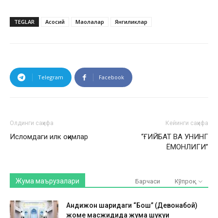
TEGLAR
Асосий
Мақолалар
Янгиликлар
Telegram
Facebook
Олдинги саҳифа
Кейинги саҳифа
Исломдаги илк оқимлар
“ҒИЙБАТ ВА УНИНГ
ЁМОНЛИГИ”
Жума маърузалари
Барчаси
Кўпроқ
Андижон шаҳридаги “Бош” (Девонабой)
жоме масжидида жума шукуҳи