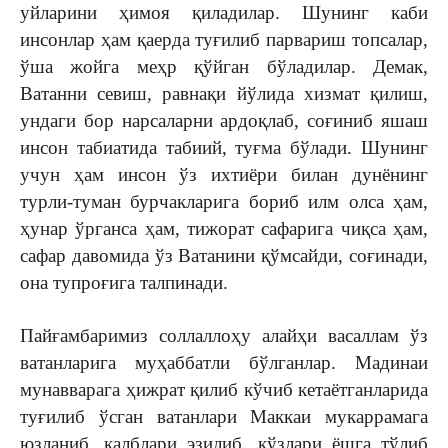
уйларини ҳимоя қиладилар. Шунинг каби
инсонлар ҳам қаерда туғилиб парвариш топсалар,
ўша жойга меҳр қўйган бўладилар. Демак,
Ватанни севиш, равнақи йўлида хизмат қилиш,
ундаги бор нарсаларни ардоқлаб, соғиниб яшаш
инсон табиатида табиий, туғма бўлади. Шунинг
учун ҳам инсон ўз ихтиёри билан дунёнинг
турли-туман бурчакларига бориб илм олса ҳам,
ҳунар ўрганса ҳам, тижорат сафарига чиқса ҳам,
сафар давомида ўз Ватанини қўмсайди, соғинади,
она тупроғига талпинади.
Пайғамбаримиз соллаллоҳу алайҳи васаллам ўз
ватанларига муҳаббатли бўлганлар. Мадинаи
мунавварага ҳижрат қилиб кўчиб кетаётганларида
туғилиб ўсган ватанлари Маккаи мукаррамага
юзланиб, қалблари эзилиб, кўзлари ёшга тўлиб