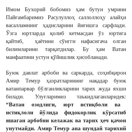
Имом Бухорий бобомиз ҳам бутун умрини
Пайғамбаримиз Расулуллоҳ саллоллоҳу алайҳи
васалламнинг ҳадисларини йиғишга сарфлади.
Ўзга юртларда қолиб кетмасдан ўз юртига
қайтиб, ҳаётини сўнгги нафасигача олган
билимларини тарқатдилар. Бу ҳам Ватан
манфаатини устун қўйишлик ҳисобланади.
Буюк давлат арбоби ва саркарда, соҳибқирон
Амир Темур ҳазратларининг нақадар буюк
ватанпарвар бўлганликларини тарих жуда яхши
билади. Улуғларимиз таъкидлаганларидек:
“Ватан озодлиги, юрт истиқболи ва
истиқлоли йўлида фидокорлик кўрсатиб
яшаган арбобни келажак ва тарих ҳеч қачон
унутмайди. Амир Темур ана шундай тарихий