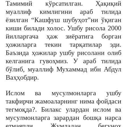
Тамимий кўрсатилган. Ҳақиқий
муаллиф кимлигини араб тилида
ёзилган “Кашфуш шубуҳот”ни ўқиган
киши билади холос. Ушбу рисола 2000
йилларгача ҳаж зиёратига борган
ҳожиларга текин тарқатилар эди.
Баъзида ҳожилар ушбу рисолани олиб
келганига гувоҳмиз. У араб тилида
бўлиб, муаллиф Мухаммад ибн Абдул
Ваҳҳобдир.
Ислом ва мусулмонларга ушбу
такфирчи жамоаларнинг нима фойдаси
тегмоқда?. Билакс улардан ислом ва
мусулмонларга зарардан бошқа нарса
етмаяпди. Жумладан, бегуноҳ