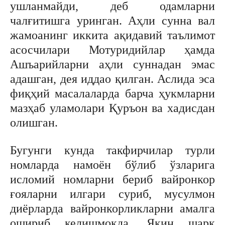
ушланмайди, деб одамларни
чалғитишга уринган. Аҳли сунна вал
жамоанинг иккита ақидавий таълимот
асосчилари Мотуридийлар ҳамда
Ашъарийларни аҳли суннадан эмас
адашган, дея иддао қилган. Аслида эса
фиқҳий масалаларда барча ҳукмларни
мазҳаб уламолари Қуръон ва хадисдан
олишган.
Бугунги кунда такфирчилар турли
номларда намоён бўлиб ўзларига
исломий номларни бериб вайронкор
ғояларни илгари суриб, мусулмон
диёрларда вайронкорликларни амалга
ошириб келишмоқда. Яқин шарқ