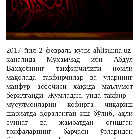
2017 йил 2 февраль куни ahlisunna.uz
каналида Муҳаммад ибн Абдул
Ваҳҳобнинг такфирчилиги номли
мақолада такфирчилар ва уларнинг
манфур асосчиси хақида маълумот
берилганди. Жумладан, унда такфир –
мусулмонларни кофирга чиқариш
шариатда қораланган иш бўлиб, аҳли
суннат ва жамоатдан оғишган
тоифаларнинг барчаси ўзларидан