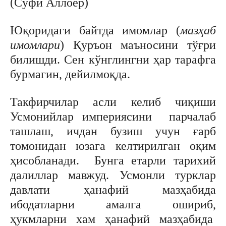
(Сўфи Аллоёр)
Юқоридаги байтда имомлар (
мазҳаб
имомлари
) Қуръон маъносини тўғри
билишди. Сен кўнглингни ҳар тарафга
бурмагин, дейилмоқда.
Такфирчилар асли келиб чиқиши
Усмонийлар империясини парчалаб
ташлаш, ичдан бузиш учун ғарб
томонидан юзага келтирилган оқим
ҳисобланади. Бунга етарли тарихий
далиллар мавжуд. Усмонли турклар
давлати ҳанафий мазҳабида
ибодатларни амалга ошириб,
ҳукмларни хам ҳанафий мазҳабида