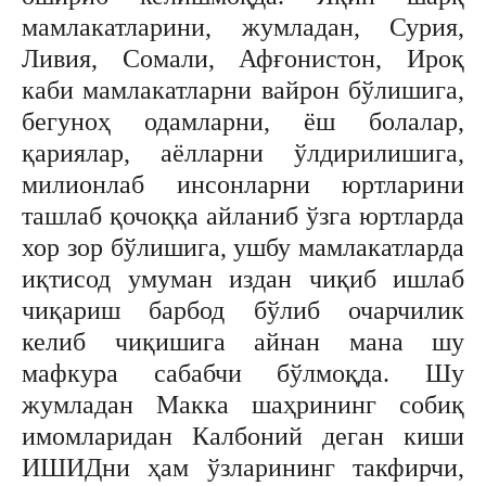
мамлакатларини, жумладан, Сурия,
Ливия, Сомали, Афғонистон, Ироқ
каби мамлакатларни вайрон бўлишига,
бегуноҳ одамларни, ёш болалар,
қариялар, аёлларни ўлдирилишига,
милионлаб инсонларни юртларини
ташлаб қочоққа айланиб ўзга юртларда
хор зор бўлишига, ушбу мамлакатларда
иқтисод умуман издан чиқиб ишлаб
чиқариш барбод бўлиб очарчилик
келиб чиқишига айнан мана шу
мафкура сабабчи бўлмоқда. Шу
жумладан Макка шаҳрининг собиқ
имомларидан Калбоний деган киши
ИШИДни ҳам ўзларининг такфирчи,