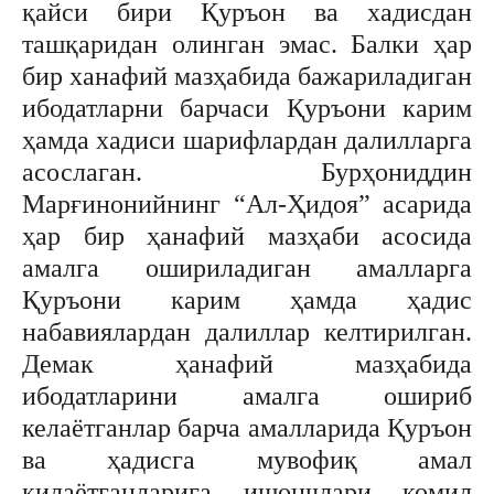
қайси бири Қуръон ва хадисдан
ташқаридан олинган эмас. Балки ҳар
бир ханафий мазҳабида бажариладиган
ибодатларни барчаси Қуръони карим
ҳамда хадиси шарифлардан далилларга
асослаган. Бурҳониддин
Марғинонийнинг “Ал-Ҳидоя” асарида
ҳар бир ҳанафий мазҳаби асосида
амалга ошириладиган амалларга
Қуръони карим ҳамда ҳадис
набавиялардан далиллар келтирилган.
Демак ҳанафий мазҳабида
ибодатларини амалга ошириб
келаётганлар барча амалларида Қуръон
ва ҳадисга мувофиқ амал
қилаётганларига ишончлари комил