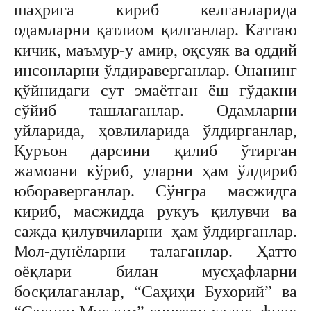
шаҳрига кириб келганларида
одамларни қатлиом қилганлар. Каттаю
кичик, маъмур-у амир, оқсуяк ва оддий
инсонларни ўлдираверганлар. Онанинг
қўйнидаги сут эмаётган ёш гўдакни
сўйиб ташлаганлар. Одамларни
уйларида, ҳовлиларида ўлдирганлар,
Қуръон дарсини қилиб ўтирган
жамоани кўриб, уларни ҳам ўлдириб
юбораверганлар. Сўнгра масжидга
кириб, масжидда рукуъ қилувчи ва
сажда қилувчиларни ҳам ўлдирганлар.
Мол-дунёларни талаганлар. Ҳатто
оёқлари билан мусҳафларни
босқилаганлар, “Саҳиҳи Бухорий” ва