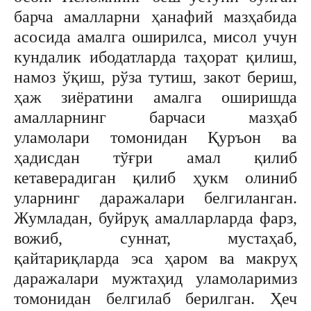
барча амалларни ҳанафий мазҳабида
асосида амалга оширилса, мисол учун
кундалик ибодатларда таҳорат қилиш,
намоз ўқиш, рўза тутиш, закот бериш,
ҳаж зиёратини амалга оширишда
амалларнинг барчаси мазҳаб
уламолари томонидан Қуръон ва
ҳадисдан тўғри амал қилиб
кетаверадиган қилиб ҳукм олиниб
уларнинг даражалари белгиланган.
Жумладан, буйруқ амалларларда фарз,
вожиб, суннат, мустаҳаб,
қайтариқларда эса ҳаром ва макруҳ
даражалари мужтаҳид уламоларимиз
томонидан белгилаб берилган. Ҳеч