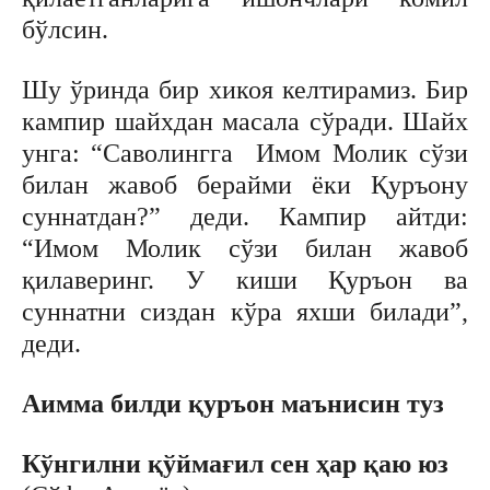
бўлсин.
Шу ўринда бир хикоя келтирамиз. Бир
кампир шайхдан масала сўради. Шайх
унга: “Саволингга Имом Молик сўзи
билан жавоб берайми ёки Қуръону
суннатдан?” деди. Кампир айтди:
“Имом Молик сўзи билан жавоб
қилаверинг. У киши Қуръон ва
суннатни сиздан кўра яхши билади”,
деди.
Аимма билди қуръон маънисин туз
Кўнгилни қўймағил сен ҳар қаю юз