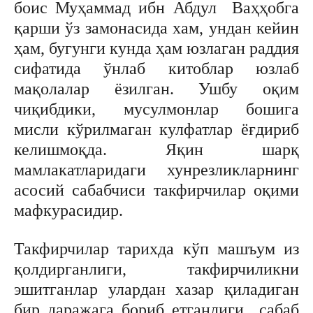
боис Муҳаммад ибн Абдул Ваҳҳобга
қарши ўз замонасида хам, ундан кейин
ҳам, бугунги кунда ҳам юзлаган раддия
сифатида ўнлаб китоблар юзлаб
мақолалар ёзилган. Ушбу оқим
чиқибдики, мусулмонлар бошига
мисли кўрилмаган кулфатлар ёғдириб
келишмоқда. Яқин шарқ
мамлакатларидаги хунрезликларнинг
асосий сабабчиси такфирчилар оқими
мафкурасидир.
Такфирчилар тарихда кўп машъум из
қолдирганлиги, такфирчиликни
эшитганлар улардан хазар қиладиган
бир даражага бориб етганлиги сабаб