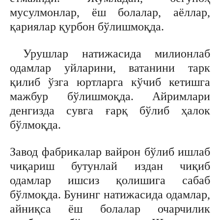
мусулмонлар, ёш болалар, аёллар,
қариялар қурбон бўлишмоқда.
Урушлар натижасида милионлаб
одамлар уйларини, ватанини тарк
қилиб ўзга юртларга кўчиб кетишга
мажбур бўлишмоқда. Айримлари
денгизда сувга ғарқ бўлиб ҳалок
бўлмоқда.
Завод фабрикалар вайрон бўлиб ишлаб
чиқариш бутунлай издан чиқиб
одамлар ишсиз қолишига сабаб
бўлмоқда. Бунинг натижасида одамлар,
айниқса ёш болалар очарчилик