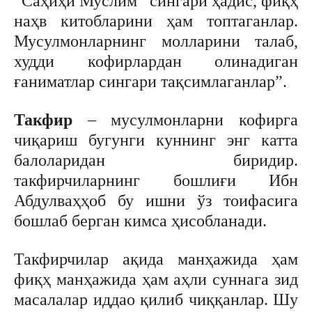
“Саҳиҳи Муслим” сингари ҳадис, фиқҳ
наҳв китобларини ҳам топтаганлар.
Мусулмонларнинг молларини талаб,
худди кофирлардан олинадиган
ғаниматлар сингари тақсимлаганлар”.
Такфир
– мусулмонларни кофирга
чиқариш бугунги куннинг энг катта
балоларидан биридир.
такфирчиларнинг бошлиғи Ибн
Абдулваҳҳоб бу ишни ўз тоифасига
бошлаб берган кимса ҳисобланади.
Такфирчилар ақида манҳажида ҳам
фиқҳ манҳажида ҳам аҳли суннага зид
масалалар иддао қилиб чиққанлар. Шу