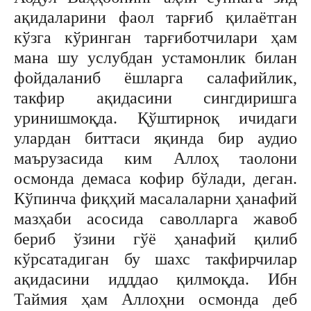
ақидаларини фаол тарғиб қилаётган
кўзга кўринган тарғиботчилари ҳам
мана шу услубдан устамонлик билан
фойдаланиб ёшларга салафийлик,
такфир ақидасини сингдиришга
уринишмоқда. Қўштирноқ ичидаги
улардан биттаси яқинда бир аудио
маърузасида ким Аллоҳ таолони
осмонда демаса кофир бўлади, деган.
Кўпинча фиқҳий масалаларни ҳанафий
мазҳаби асосида саволларга жавоб
бериб ўзини гўё ҳанафий қилиб
кўрсатадиган бу шахс такфирчилар
ақидасини идддао қилмоқда. Ибн
Таймия ҳам Аллоҳни осмонда деб