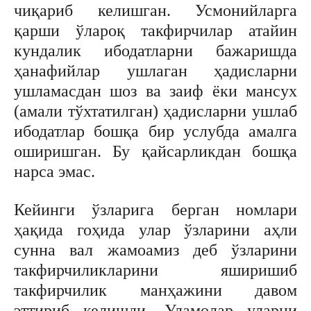
чиқариб келишган. Усмонийларга
қарши ўлароқ такфирчилар атайин
кундалик ибодатларни бажаришда
ҳанафийлар ушлаган ҳадисларни
ушламасдан шоз ва заиф ёки мансух
(амали тўхтатилган) ҳадисларни ушлаб
ибодатлар бошқа бир услубда амалга
оширишган. Бу қайсарликдан бошқа
нарса эмас.
Кейинги ўзларига берган номлари
ҳақида гоҳида улар ўзларини аҳли
сунна вал жамоамиз деб ўзларини
такфирчиликларини яширишиб
такфирчилик манҳажини давом
эттириб келишди. Уламолар уларни