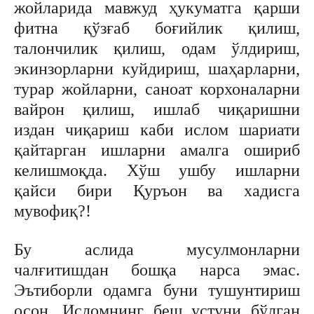
жойларида мавжуд ҳукуматга қарши
фитна қўзғаб боғийлик қилиш,
талончилик қилиш, одам ўлдириш,
экинзорларни куйдириш, шаҳарларни,
турар жойларни, саноат корхоналарни
вайрон қилиш, ишлаб чиқаришни
издан чиқариш каби ислом шариати
қайтарган ишларни амалга ошириб
келишмоқда. Хўш ушбу ишларни
қайси бири Қуръон ва хадисга
мувофиқ?!
Бу аслида мусулмонларни
чалғитишдан бошқа нарса эмас.
Эътиборли одамга буни тушунтириш
осон. Исломнинг беш устуни бўлган