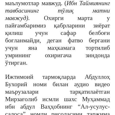
маълумотлар мавжуд. (
Ибн Таймиянинг
тавбасининг тўлиқ матни
мавжуд).
Охирги марта у
пайғамбаримиз қабрларини зиёрат
қилиш учун сафар белбоғи
боғланмайди, деган фатво бергани
учун яна маҳкамага тортилиб
умрининг охиригача зиндонда
ўтирган.
Ижтимоий тармоқларда Абдуллоҳ
Бухорий номи билан аудио видео
маърузалари тарқатилаётган
Мирзағолиб исмли шахс Муҳаммад
ибн абдул Ваҳҳобнинг “Ал-усулус-
салоса” номли рисоласини таржима