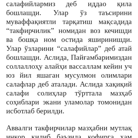
салафийлармиз деб иддао қила
бошлашди. Улар ўз таъсирини
муваффақиятли тарқатиш мақсадида
“такфирчилик” номидан воз кечишди
ва бошқа ном остида яширинишди.
Улар ўзларини “салафийлар” деб атай
бошлашди. Аслида, Пайғамбаримиздан
соллаллоҳу алайҳи вассаллам кейин уч
юз йил яшаган мусулмон олимлари
салафлар деб аталади. Аслида хақиқий
салафи солиҳлар тўрттала мазҳаб
соҳиблари экани уламолар томонидан
исботлаб берилди.
Аввалги такфирчилар мазҳабни мутлақ
инкор қилиб баъзида кофирга ҳам