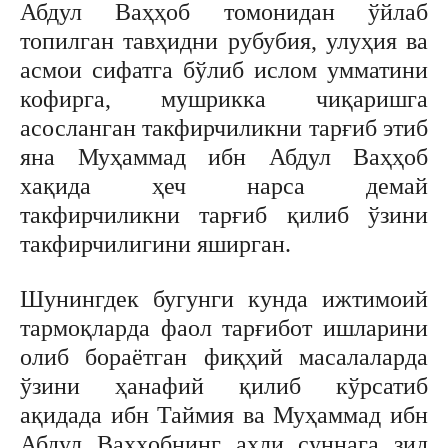
Абдул Ваҳҳоб томонидан ўйлаб
топилган тавҳидни рубубия, улуҳия ва
асмои сифатга бўлиб ислом умматини
кофирга, мушрикка чиқаришга
асосланган такфирчиликни тарғиб этиб
яна Муҳаммад ибн Абдул Ваҳҳоб
хақида ҳеч нарса демай
такфирчиликни тарғиб қилиб ўзини
такфирчилигини яширган.
Шунингдек бугунги кунда ижтимоий
тармоқларда фаол тарғибот ишларини
олиб бораётган фиқҳий масалаларда
ўзини ҳанафий қилиб кўрсатиб
ақидада ибн Таймия ва Муҳаммад ибн
Абдул Ваҳҳобнинг аҳли суннага зид