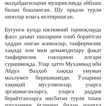
мазҳабдагиларни мушрикликда айблаш
билан бошланган. Шу орқали турли
низолар юзага келтиришган.
Бугунги кунда ижтимоий тармоқларда
фаол даъват ишларини олиб бораётган
ҳаддан ошган жамоалар, такфирчилик
хақида лом мим демаяпдилару фақат
такфирчилик ғояларини илгари
суришмоқда. Улар ҳатто Мухаммад ибн
Абдул Ваҳҳоб хақида умуман
маълумот беришмаяпди. Ўзларини
хақиқий мусулмонлар, уларга
эргашмаганларга, уларга раддия
бераётганларга нисбатан турли таъна
тошларини ёғдириш билан машғул