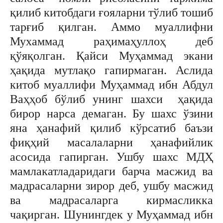
қилиб китобдаги ғояларни тўлиб тошиб
тарғиб қилган. Аммо муаллифни
Мухаммад раҳимаҳуллоҳ деб
қўяқолган. Қайси Муҳаммад экани
ҳақида мутлақо гапирмаган. Аслида
китоб муаллифи Муҳаммад ибн Абдул
Ваҳҳоб бўлиб унинг шахси ҳақида
бирор нарса демаган. Бу шахс ўзини
яна ҳанафий қилиб кўрсатиб баъзи
фиқҳий масалаларни ҳанафийлик
асосида гапирган. Ушбу шахс МДҲ
мамлакатладаридаги барча масжид ва
мадрасаларни зирор деб, ушбу масжид
ва мадрасаларга кирмасликка
чақирган. Шунингдек у Муҳаммад ибн