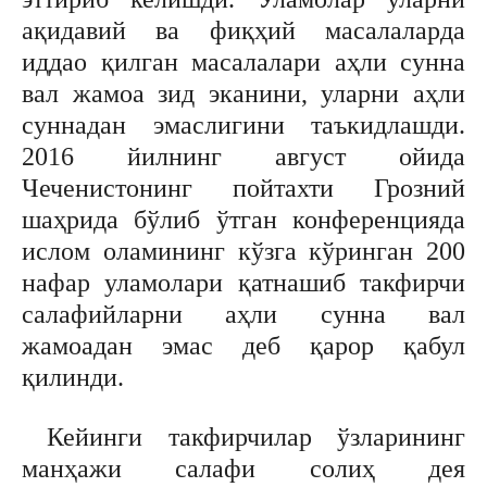
ақидавий ва фиқҳий масалаларда
иддао қилган масалалари аҳли сунна
вал жамоа зид эканини, уларни аҳли
суннадан эмаслигини таъкидлашди.
2016 йилнинг август ойида
Чеченистонинг пойтахти Грозний
шаҳрида бўлиб ўтган конференцияда
ислом оламининг кўзга кўринган 200
нафар уламолари қатнашиб такфирчи
салафийларни аҳли сунна вал
жамоадан эмас деб қарор қабул
қилинди.
Кейинги такфирчилар ўзларининг
манҳажи салафи солиҳ дея