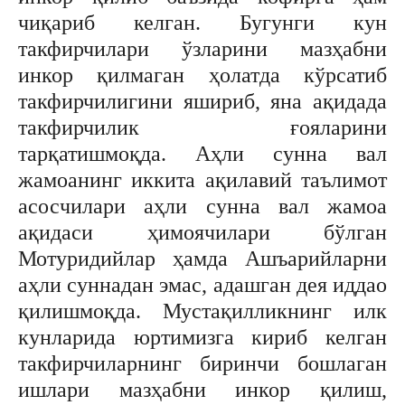
чиқариб келган. Бугунги кун
такфирчилари ўзларини мазҳабни
инкор қилмаган ҳолатда кўрсатиб
такфирчилигини яшириб, яна ақидада
такфирчилик ғояларини
тарқатишмоқда. Аҳли сунна вал
жамоанинг иккита ақилавий таълимот
асосчилари аҳли сунна вал жамоа
ақидаси ҳимоячилари бўлган
Мотуридийлар ҳамда Ашъарийларни
аҳли суннадан эмас, адашган дея иддао
қилишмоқда. Мустақилликнинг илк
кунларида юртимизга кириб келган
такфирчиларнинг биринчи бошлаган
ишлари мазҳабни инкор қилиш,