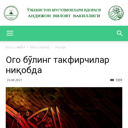
АНДИЖОН
Бош саҳифа
Мақолалар
Ақида
Огоҳ бўлинг такфирчилар
ВИЛОЯТ
ниқобда
26.08.2021
1333
ВАКИЛЛИГИ