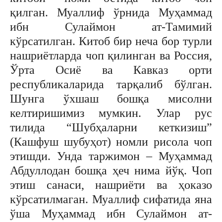
қилган. Муаллиф ўрнида Муҳаммад
ибн Сулаймон ат-Тамимий
кўрсатилган. Китоб бир неча бор турли
нашриётларда чоп қилинган ва Россия,
Ўрта Осиё ва Кавказ орти
республикаларида тарқалиб бўлган.
Шунга ўхшаш бошқа мисолни
келтиришимиз мумкин. Улар рус
тилида “Шубҳаларни кеткизиш”
(Кашфуш шубуҳот) номли рисола чоп
этишди. Унда таржимон – Муҳаммад
Абдуллодан бошқа ҳеч нима йўқ. Чоп
этиш санаси, нашриёти ва ҳоказо
кўрсатилмаган. Муаллиф сифатида яна
ўша Муҳаммад ибн Сулаймон ат-