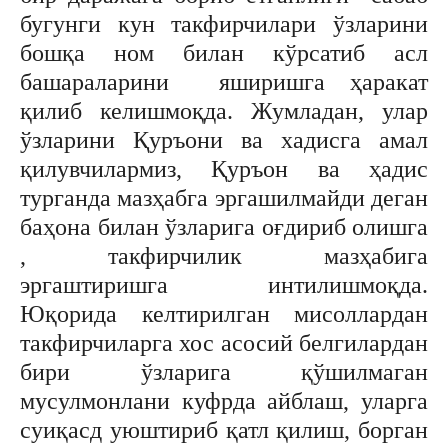
бугунги кун такфирчилари ўзларини
бошқа ном билан кўрсатиб асл
башараларини яширишга ҳаракат
қилиб келишмоқда. Жумладан, улар
ўзларини Қуръони ва хадисга амал
қилувчилармиз, Қуръон ва ҳадис
турганда мазҳабга эргашилмайди деган
баҳона билан ўзларига оғдириб олишга
, такфирчилик мазҳабига
эргаштиришга интилишмоқда.
Юқорида келтирилган мисоллардан
такфирчиларга хос асосий белгилардан
бири ўзларига қўшилмаган
мусулмонлани куфрда айблаш, уларга
суиқасд уюштириб қатл қилиш, борган