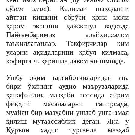
сўзим эмас
). Калимаи шаҳодатни
айтган кишини обрўси қони моли
ҳаром эканини ҳажжатул вадоъда
Пайғамбаримиз алайҳиссалом
таъкидлаганлар. Такфирчилар ким
уларни ақидаларини қабул қилмаса,
кофирга чиқаришда давом этишмоқда.
Ушбу оқим тарғиботчиларидан яна
бири ўзининг аудио маърузаларида
ҳанафийлик мазҳаби асосида айрим
фиқҳий масалаларни гапирсада,
муайян бир мазҳабни ушлаб унга амал
қилиш мутаассиблик деган. Яна у
Қуръон хадис турганда мазҳаб