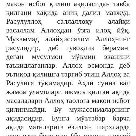
макон исбот қилиш ақидасидан тавба
қилгани хақида аниқ далил мавжуд.
Расулуллоҳ саллаллоҳу алайҳи
васаллам Аллоҳдан ўзга илоҳ йўқ,
Мухаммад алайҳиссалом Аллоҳнинг
расулидир, деб гувоҳлик бераман
деган мусулмон мўъмин эканини
таъкидлаганлар. Аллоҳ осмонда деб
эътиқод қилишга тарғиб этиш Аллоҳ ва
Расулига тўқимадир. Аҳли сунна вал
жамоа уламолари ижмоъ қилган ақида
масалалари Аллоҳ таолога макон исбот
қилинмайди. Бу мужассималарнинг
ақидасидир. Бунга мўътабар барча
ақида матнларига ёзилган шарҳларда
кенг изоҳ берилган (
бу менинг шахсий