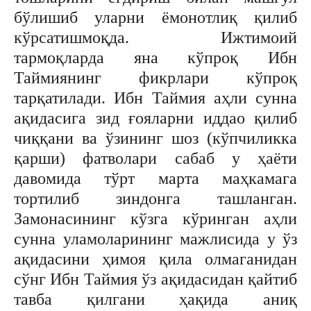
бўлишиб уларни ёмонотлиқ қилиб
кўрсатишмоқда. Ижтимоий
тармоқларда яна кўпроқ Ибн
Таймиянинг фикрлари кўпроқ
тарқатилади. Ибн Таймия аҳли сунна
ақидасига зид ғояларни иддао қилиб
чиққани ва ўзининг шоз (кўпчиликка
қарши) фатволари сабаб у ҳаёти
давомида тўрт марта маҳкамага
тортилиб зиндонга ташланган.
Замонасининг кўзга кўринган аҳли
сунна уламоларининг мажлисида у ўз
ақидасини ҳимоя қила олмаганидан
сўнг Ибн Таймия ўз ақидасидан қайтиб
тавба қилгани ҳақида аниқ