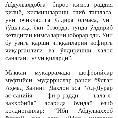
Абдулваҳҳобга) бирор кимса раддия
қилиб, қилмишларини очиб ташласа,
уни очиқчасига ўлдира олмаса, уни
тўшагида ёки бозорда, тунда ўлдириб
кетадиган кимсаларни юборар эди. Уни
бу ўзига қарши чиққанларни кофирга
чиқарганлиги ва ўлдиришни ҳалол
санагани учун қиларди”.
Маккаи мукаррамада шофеъийлар
муфтийси, мударрислар раиси бўлган
Аҳмад Зайний Даҳлон эса “Ад-Дурар
ас-санийя фи-р-радди ъала-л-
ваҳҳобийя” асарида бундай ёзиб
қолдирганлар: “Ибн Абдулваҳҳоб