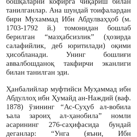
бошқаларни кофирга чиқариш билан
танилганлар. Ана шундай тоифалардан
бири Мухаммад Ибн Абдулваҳҳоб (м.
1703-1792 й.) томонидан бошлаб
берилган “мазҳабсизлик” (ҳозирда
салафийлик, деб юритилади) оқими
ҳисобланади. Унинг бошлиғи
аввалбошданоқ такфирчи эканлиги
билан танилган эди.
Ҳанбалийлар муфтийси Муҳаммад ибн
Абдуллоҳ ибн Ҳумайд ан-Наждий (ваф.
1878) ўзининг “Ас-Суҳуб ал-вобила
ъала зароиҳ ал-ҳанобила” номли
асарининг 276-саҳифасида бундай
деганлар: “Унга (яъни, Ибн