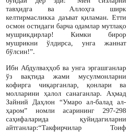
бундай дер эди: “Мен сизларни
тавҳидга ва Аллоҳга ширк
келтирмасликка даъват қиламан. Етти
осмон остидаги барча одамлар мутлақо
мушрикдирлар! Кимки бирор
мушрикни ўлдирса, унга жаннат
бўлсин!”.
Ибн Абдулваҳҳоб ва унга эргашганлар
ўз вақтида жами мусулмонларни
кофирга чиқарганлар, қонлари ва
молларини ҳалол санаганлар. Аҳмад
Зайний Даҳлон “Умаро ал-балад ал-
ҳаром” номли асарининг 297-298
саҳифаларида қуйидагиларни
айтганлар:“Такфирчилар Тоиф