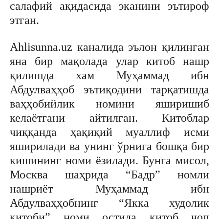
салафий ақидасида эканини эътироф
этган.
Ahlisunna.uz каналида эълон қилинган
яна бир мақолада улар китоб нашр
қилишда хам Муҳаммад ибн
Абдулваҳҳоб эътиқодини тарқатишда
ваҳҳобийлик номини яширишиб
келаётгани айтилган. Китоблар
чиққанда ҳақиқий муаллиф исми
яширилади ва унинг ўрнига бошқа бир
кишининг номи ёзилади. Бунга мисол,
Москва шаҳрида “Бадр” номли
нашриёт Муҳаммад ибн
Абдулваҳҳобнинг “Якка худолик
китоби” номи остида китоб чоп