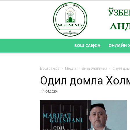
БОШ САҲИФА
ОНЛАЙН 
Бош саҳифа
Медиа
Видеолавҳалар
Одил домл
Одил домла Холм
11.04.2020