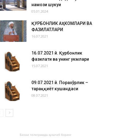
намози шукуҳи
05.01.2024
ҚУРБОНЛИК АҲКОМЛАРИ ВА
ФАЗИЛАТЛАРИ
16.07.2021
16.07.2021 й. Қурбонлик
фазилати ва унинг ҳукмлари
15.07.2021
09.07.2021 й. Порахўрлик –
тараққиёт кушандаси
08.07.2021
Бизни телеграмда кузатиб боринг