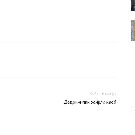
ВАКИЛЛИГИ
Кейинги саҳифа
Деҳқончилик хайрли касб