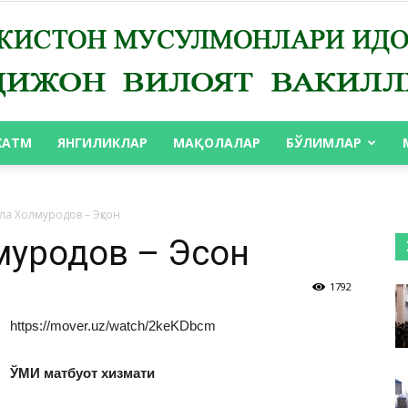
ХАТМ
ЯНГИЛИКЛАР
МАҚОЛАЛАР
БЎЛИМЛАР
АНДИЖОН
а Холмуродов – Эҳсон
уродов – Эҳсон
1792
ВИЛОЯТ
https://mover.uz/watch/2keKDbcm
ЎМИ матбуот хизмати