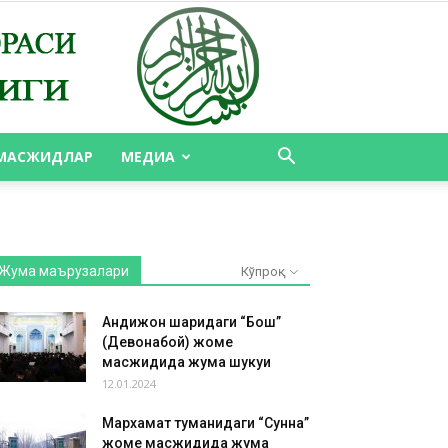
МАСЖИДЛАР
МЕДИА
Жума маърузалари
Кўпроқ
Андижон шаҳридаги “Бош”
(Девонабой) жоме
масжидида жума шукуҳи
12.01.2024
Мархамат туманидаги “Сунна”
жоме масжидида жума