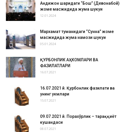
Андижон шаҳридаги “Бош” (Девонабой)
жоме масжидида жума шукуҳи
12.01.2024
Мархамат туманидаги “Сунна” жоме
масжидида жума намози шукуҳи
05.01.2024
ҚУРБОНЛИК АҲКОМЛАРИ ВА
ФАЗИЛАТЛАРИ
16.07.2021
16.07.2021 й. Қурбонлик фазилати ва
унинг ҳукмлари
15.07.2021
09.07.2021 й. Порахўрлик – тараққиёт
кушандаси
08.07.2021