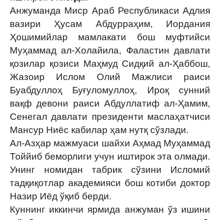
Анжуманда Миср Араб Республикаси Адлия
вазири Ҳусам Абдурраҳим, Иордания
Ҳошимийлар мамлакати бош муфтийси
Муҳаммад ал-Холайила, Фаластин давлати
қозилар қозиси Маҳмуд Сидқий ал-Ҳаббош,
Жазоир Ислом Олий Мажлиси раиси
Буабдуллоҳ Буғуломуллоҳ, Ироқ сунний
вақф девони раиси Абдуллатиф ал-Ҳамим,
Сенегал давлати президенти маслаҳатчиси
Мансур Ниёс кабилар ҳам нутқ сўзлади.
Ал-Азҳар мажмуаси шайхи Аҳмад Муҳаммад
Тоййиб беморлиги учун иштирок эта олмади.
Унинг номидан табрик сўзини Исломий
тадқиқотлар академияси бош котиби доктор
Назир Иёд ўқиб берди.
Куннинг иккинчи ярмида анжуман ўз ишини