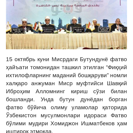
15 октябрь куни Мисрдаги Бутундунё фатво
ҳайъати томонидан ташкил этилган “Фиқҳий
ихтилофларнинг маданий бошқаруви” номли
халқаро анжуман Миср муфтийси Шавқий
Иброҳим Алломнинг кириш сўзи билан
бошланди. Унда бутун дунёдан борган
фатво бўйича олиму уламолар қаторида
Ўзбекистон мусулмонлари идораси Фатво
бўлими мудири Хомиджон Ишматбеков ҳам
иштирок этмоқда.