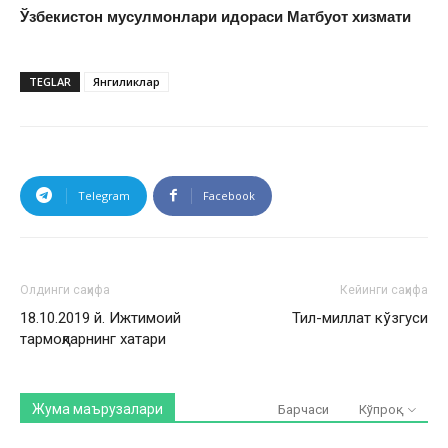
Ўзбекистон мусулмонлари идораси Матбуот хизмати
TEGLAR
Янгиликлар
Telegram
Facebook
Олдинги саҳифа
Кейинги саҳифа
18.10.2019 й. Ижтимоий
Тил-миллат кўзгуси
тармоқларнинг хатари
Жума маърузалари
Барчаси
Кўпроқ