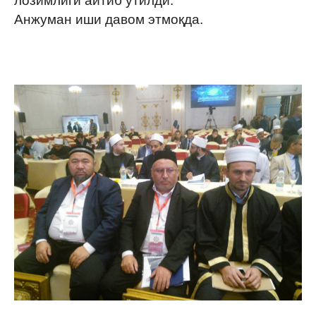
лозимлиги айтиб ўтилди.
Анжуман иши давом этмоқда.