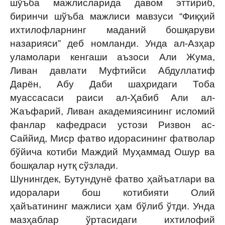
шўъба мажлисларида давом эттириб,
биринчи шўъба мажлиси мавзуси “Фиқҳий
ихтилофларнинг маданий бошқаруви
назарияси” деб номланди. Унда ал-Азҳар
уламолари кенгаши аъзоси Али Жума,
Ливан давлати Муфтийси Абдуллатиф
Дарён, Абу Даби шаҳридаги Тоба
муассасаси раиси ал-Ҳабиб Али ал-
Жаъфарий, Ливан академиясининг исломий
фанлар кафедраси устози Ризвон ас-
Саййид, Миср фатво идорасининг фатволар
бўйича котиби Маждий Муҳаммад Ошур ва
бошқалар нутқ сўзлади.
Шунингдек, Бутундунё фатво ҳайъатлари ва
идоралари бош котибияти Олий
ҳайъатининг мажлиси ҳам бўлиб ўтди. Унда
мазҳаблар ўртасидаги ихтилофий