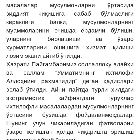
масалалар мусулмонларни ўртасида
зиддият чиқишига сабаб бўлмаслиги
кераклиги балки, мусулмонларнинг
муаммоларини ечишда ёрдамчи бўлиши,
уларнинг бирлашиши ва ўзаро
ҳурматларини ошишига хизмат қилиши
лозим экани айтиб ўтилди.
Ҳазрати Пайғамбаримиз соллаллоҳу алайҳи
ва саллам “Умматимнинг ихтилофи
Аллоҳнинг раҳматидир” деган ҳадислари
эслаб ўтилди. Айни пайтда турли хилдаги
экстремистик кайфиятдаги гуруҳлар
ихтилофли масалалардан мусулмонларнинг
ўртасини бузишда фойдаланмоқдалар.
Шунинг учун чиқариладиган фатволарни
ўзаро келишган ҳолда чиқаришга эришиш