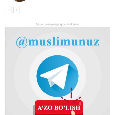
Бизни телеграмда кузатиб боринг