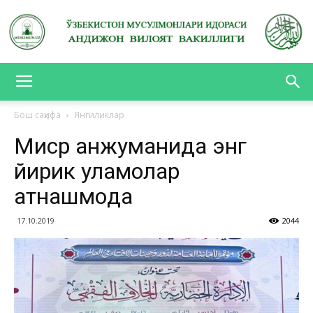
АНДИЖОН
Бош саҳифа
Янгиликлар
Миср анжуманида энг
ВИЛОЯТ
йирик уламолар
қатнашмоқда
ВАКИЛЛИГИ
17.10.2019
2044