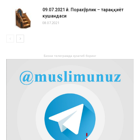
09.07.2021 й. Порахўрлик – тараққиёт
кушандаси
08.07.2021
Бизни телеграмда кузатиб боринг