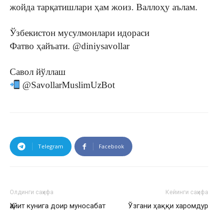
жойда тарқатишлари ҳам жоиз. Валлоҳу аълам.
Ўзбекистон мусулмонлари идораси
Фатво ҳайъати. @diniysavollar
Савол йўллаш
@SavollarMuslimUzBot
Telegram
Facebook
Олдинги саҳифа
Кейинги саҳифа
Ҳайит кунига доир муносабат
Ўзгани ҳаққи харомдур