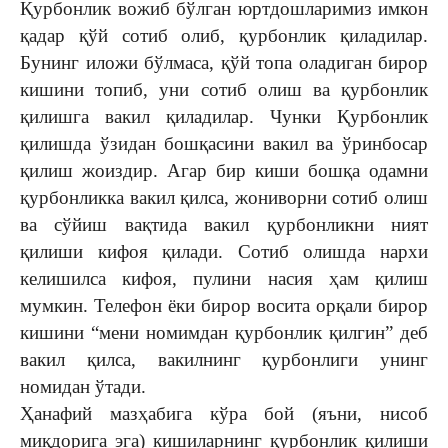
Қурбонлик вожиб бўлган юртдошларимиз имкон
қадар қўй сотиб олиб, қурбонлик қиладилар.
Бунинг иложи бўлмаса, қўй топа оладиган бирор
кишини топиб, уни сотиб олиш ва қурбонлик
қилишга вакил қиладилар. Чунки Қурбонлик
қилишда ўзидан бошқасини вакил ва ўринбосар
қилиш жоиздир. Агар бир киши бошқа одамни
қурбонликка вакил қилса, жониворни сотиб олиш
ва сўйиш вақтида вакил қурбонликни ният
қилиши кифоя қилади. Сотиб олишда нархи
келишилса кифоя, пулини насия ҳам қилиш
мумкин. Телефон ёки бирор восита орқали бирор
кишини “мени номимдан қурбонлик қилгин” деб
вакил қилса, вакилнинг қурбонлиги унинг
номидан ўтади.
Ҳанафий мазҳабига кўра бой (яъни, нисоб
миқдорига эга) кишиларнинг қурбонлик қилиши