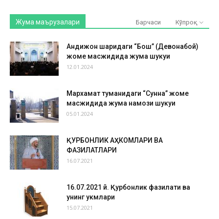
Жума маърузалари
Барчаси
Кўпроқ
Андижон шаҳридаги “Бош” (Девонабой)
жоме масжидида жума шукуҳи
12.01.2024
Мархамат туманидаги “Сунна” жоме
масжидида жума намози шукуҳи
05.01.2024
ҚУРБОНЛИК АҲКОМЛАРИ ВА
ФАЗИЛАТЛАРИ
16.07.2021
16.07.2021 й. Қурбонлик фазилати ва
унинг ҳукмлари
15.07.2021