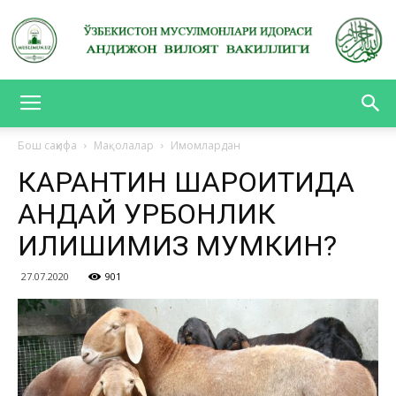
АНДИЖОН
Бош саҳифа
Мақолалар
Имомлардан
КАРАНТИН ШАРОИТИДА
ВИЛОЯТ
ҚАНДАЙ ҚУРБОНЛИК
ҚИЛИШИМИЗ МУМКИН?
ВАКИЛЛИГИ
27.07.2020
901