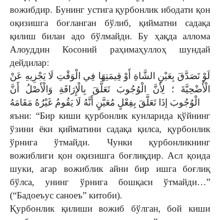
вожибдир. Бунинг устига қурбонлик ибодати қон
оқизишга боғланган бўлиб, қийматни садақа
қилиш билан адо бўлмайди. Бу ҳақда аллома
Алоуддин Косоний раҳимаҳуллоҳ шундай
дейдилар:
لَوْ تَصَدَّقَ بِعَيْنِ الشَّاةِ أَوْ قِيمَتِهَا فِي الْوَقْتِ لَا يَجْزِيهِ عَنْ
الْأُضْحِيَّةَ ؛ لِأَنَّ الْوُجُوبَ تَعَلَّقَ بِالْإِرَاقَةِ وَالْأَصْلُ أَنَّ
الْوُجُوبَ إذَا تَعَلَّقَ بِفِعْلٍ مُعَيَّنٍ أَنَّهُ لَا يَقُومُ غَيْرُهُ مَقَامَهُ
яъни: “Бир киши қурбонлик кунларида қўйнинг
ўзини ёки қийматини садақа қилса, қурбонлик
ўрнига ўтмайди. Чунки қурбонликнинг
вожиблиги қон оқизишга боғлиқдир. Асл қоида
шуки, агар вожиблик айни бир ишга боғлиқ
бўлса, унинг ўрнига бошқаси ўтмайди…”
(“Бадоеъус саноеъ” китоби).
Қурбонлик қилиши вожиб бўлган, бой киши