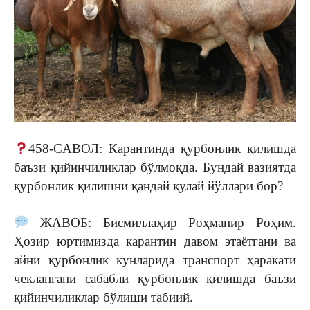
458-CАВОЛ: Карантинда қурбонлик қилишда
баъзи қийинчиликлар бўлмоқда. Бундай вазиятда
қурбонлик қилишни қандай қулай йўллари бор?
ЖАВОБ: Бисмиллаҳир Роҳманир Роҳим.
Ҳозир юртимизда карантин давом этаётгани ва
айни қурбонлик кунларида транспорт ҳаракати
чеклангани сабабли қурбонлик қилишда баъзи
қийинчиликлар бўлиши табиий.