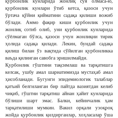
қурбонлик кунларида жонлиқ сўя олмаса-ю,
қурбонлик кунлари ўтиб кетса, қазоси учун
ўртача қўйни қийматини садақа қилиши вожиб
бўлади. Аммо фақир киши қурбонлик учун
жонлиқ сотиб олиб, уни қурбонлик кунларида
сўёлмаган бўлса, қазоси учун жонлиқни тирик
ҳолида садақа қилади. Лекин, бундай садақа
қилиш билан ўз вақтида сўйилган қурбонликка
ваъда қилинган савобга эришилмайди.
Қурбонлик гўштини тақсимлаш ва тарқатишга
келсак, ушбу амал шариатимизда мустаҳаб амал
ҳисобланади. Бугунги эпидемиологик талаблар
қатъий белгиланган бир пайтда вазиятдан келиб
чиқиб, гўштни тарқатиш айнан ҳайит кунларида
бўлиши шарт эмас. Балки, кейинчалик ҳам
тарқатилиши мумкин. Вакил орқали узоқроқ
жойда қурбонлик қилдирганлар, хоҳласалар ўша