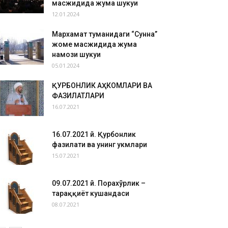
масжидида жума шукуҳи
12.01.2024
Мархамат туманидаги “Сунна”
жоме масжидида жума
намози шукуҳи
05.01.2024
ҚУРБОНЛИК АҲКОМЛАРИ ВА
ФАЗИЛАТЛАРИ
16.07.2021
16.07.2021 й. Қурбонлик
фазилати ва унинг ҳукмлари
15.07.2021
09.07.2021 й. Порахўрлик –
тараққиёт кушандаси
08.07.2021