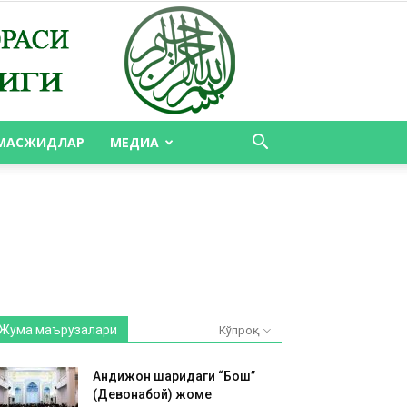
МАСЖИДЛАР
МЕДИА
Жума маърузалари
Кўпроқ
Андижон шаҳридаги “Бош”
(Девонабой) жоме