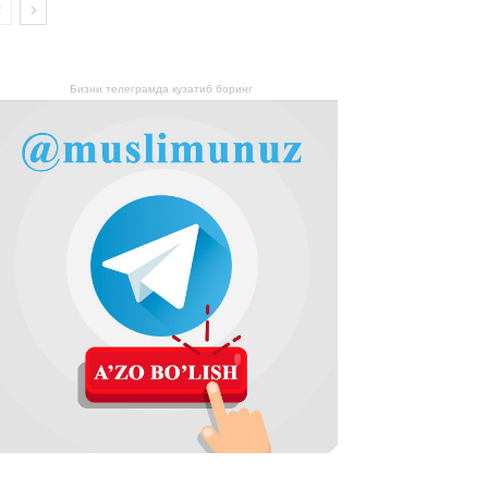
Бизни телеграмда кузатиб боринг