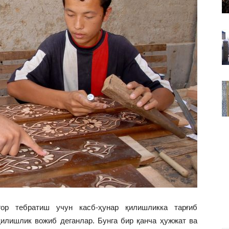
ВАКИЛЛИГИ
ор тебратиш учун касб-ҳунар қилишликка тарғиб
қилишлик вожиб деганлар. Бунга бир қанча ҳужжат ва