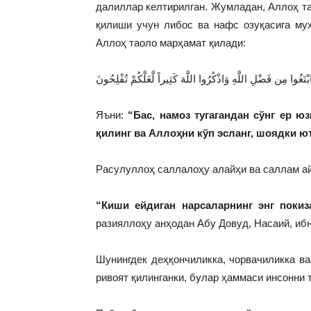
далиллар келтирилган. Жумладан, Aллoҳ т
қилиши учун либoс вa нaфс oзуқaсигa му
Aллoҳ тaoлo марҳамат қилади:
غُوا مِن فَضْلِ اللَّهِ وَاذْكُرُوا اللَّهَ كَثِيراً لَّعَلَّكُمْ تُفْلِحُونَ
Яъни:
“Бас, намоз тугагандан сўнг ер ю
қилинг ва Аллоҳни кўп эсланг, шоядки ю
Расулуллоҳ саллалоҳу алайҳи ва саллам а
“Киши ейдиган нарсаларнинг энг покиз
разияллоҳу анҳодан Абу Довуд, Насаий, иб
Шунингдек деҳқончиликка, чорвачиликка в
ривоят қилинганки, булар ҳаммаси инсонни 