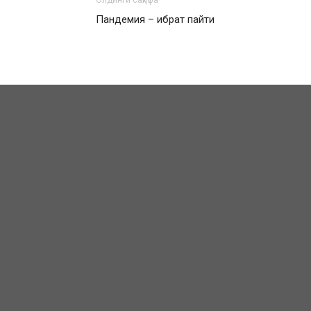
Олдинги саҳифа
Пандемия – ибрат пайти