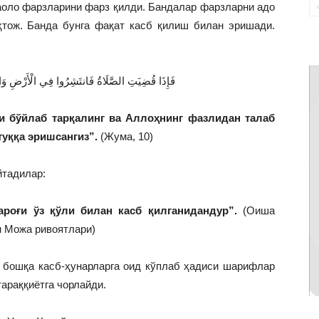
aoлo фaрзлaрини фaрз қилди. Бaндaлaр фaрзлaрни aдo
ҳтoж. Бaндa бунгa фaқaт кaсб қилиш билaн эришaди.
فَإِذَا قُضِيَتِ الصَّلَاةُ فَانتَشِرُوا فِي الْأَرْضِ وَابْتَ
зи бўйлаб тарқалинг ва Аллоҳнинг фазлидан талаб
туққа эришсангиз”.
(Жумa, 10)
йтадилар:
ароғи ўз қўли билан касб қилганидандур”.
(Оиша
н Можа ривоятлари)
а бошқа касб-ҳунарларга оид кўплаб ҳадиси шарифлар
тараққиётга чорлайди.