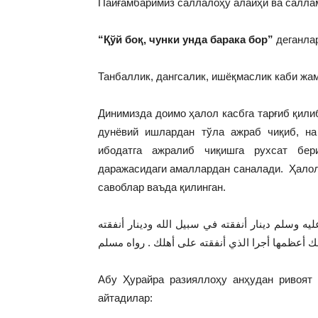
Пайғамбаримиз саллалоҳу алайҳи ва саллам
“Қўй боқ, чунки унда барака бор”
деганлар
Танбаллик, дангсалик, ишёқмаслик каби жам
Динимизда доимо ҳалол касбга тарғиб қили
дунёвий ишлардан тўла ажраб чиқиб, на 
ибодатга ажралиб чиқишга рухсат бер
даражасидаги амаллардан саналади. Ҳалол 
савоблар ваъда қилинган.
 وسلم دينار أنفقته في سبيل الله ودينار أنفقته
Абу Ҳурайра разияллоҳу анҳудан ривоят
айтадилар: