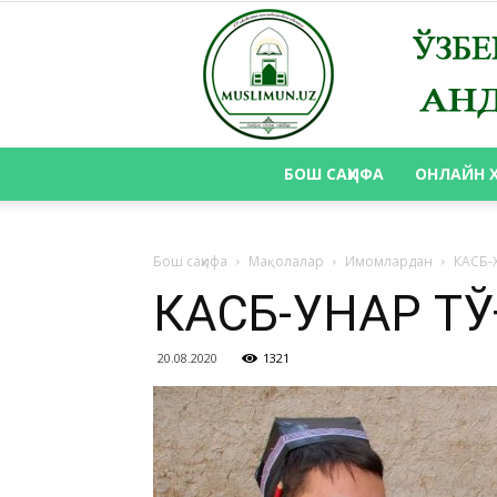
БОШ САҲИФА
ОНЛАЙН 
Бош саҳифа
Мақолалар
Имомлардан
КАСБ-
КАСБ-ҲУНАР Т
20.08.2020
1321