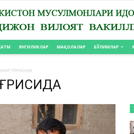
ХАТМ
ЯНГИЛИКЛАР
МАҚОЛАЛАР
БЎЛИМЛАР
АНДИЖОН
ҲУНАР ТЎҒРИСИДА
ЎҒРИСИДА
ВИЛОЯТ