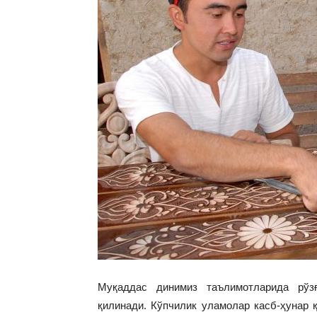
Муқаддас динимиз таълимотларида рўзғ
қилинади. Кўпчилик уламолар касб-ҳунар 