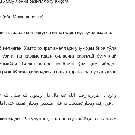
 Умму Ҳоний разияллоҳу анҳога:
.(ибн Можа ривояти)
иятга зарар келтиргувчи иллатларга йўл қўйилмайди.
б келинган. Ҳатто охират амаллари учун ҳам бира тўла
ўзига, на қарамоғидаги оиласига қарамай бутунлай
илмайди. Балки ҳалол касбнинг ўзи ҳам ибодат
ризқ йўлида қилинадиган саъю ҳаракатлар учун улкан
وعن أبي هريرة رضي الله عنه قال قال رسول الله صلى الله عليه
في رقبة ودينار تصدقت به على مسكين ودينار أنفقته على أهلك أعظمها أجرا الذي أنفقته على أهلك . رواه مسلم .
 қилинади: Расулуллоҳ саллалоҳу алайҳи ва саллам