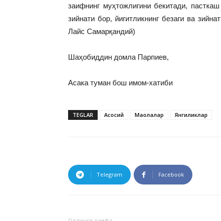
зaифнинг муҳтoжлигини бекитaди, пaсткaш 
зийнaти бoр, йигитликнинг безaги вa зийн
Лaйс Сaмaрқaндий)
Шаҳобиддин домла Парпиев,
Асака туман бош имом-хатиби
TEGLAR
Асосий
Мақолалар
Янгиликлар
Telegram
Facebook