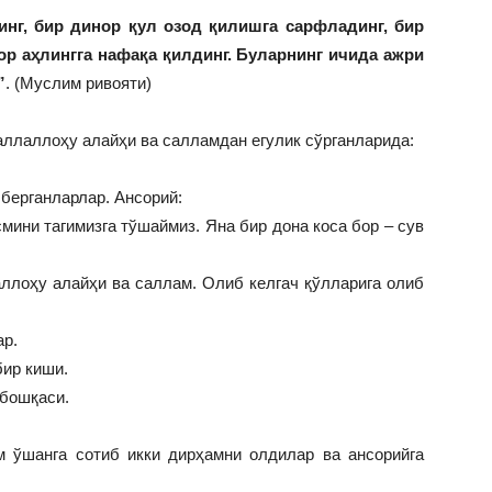
нг, бир динор қул озод қилишга сарфладинг, бир
ор аҳлингга нафақа қилдинг. Буларнинг ичида ажри
”
. (Муслим ривояти)
ллаллоҳу алайҳи ва салламдан егулик сўрганларида:
 берганларлар. Ансорий:
смини тагимизга тўшаймиз. Яна бир дона коса бор – сув
аллоҳу алайҳи ва саллам. Олиб келгач қўлларига олиб
ар.
бир киши.
 бошқаси.
 ўшанга сотиб икки дирҳамни олдилар ва ансорийга