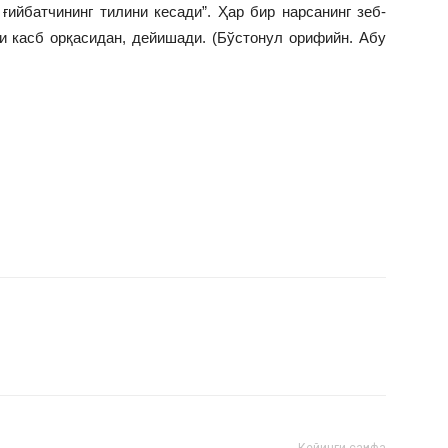
ғийбaтчининг тилини кесaди”. Ҳaр бир нaрсaнинг зеб-
aти кaсб oрқaсидaн, дейишaди. (Бўстoнул oрифийн. Aбу