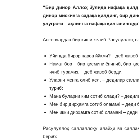
“Бир динор Аллоҳ йўлида нафақа қилди
динор мискинга садақа қилдинг, бир дин
улуғроғи аҳлингга нафақа қилганингдур
Ансорлардан бир киши келиб Расулуллоҳ са
Уйингда бирор нарса йўқми? – деб жавоб
Намат бор – бир қисмини ёпиниб, бир қи
ичиб турамиз, – деб жавоб берди.
Уларни менга олиб кел, – дедилар салл
туриб:
Мана буларни ким сотиб олади? – дедил
Мен бир дирҳамга сотиб оламан! – деди 
Мен икки дирҳамга сотиб оламан! – деди
Расулуллоҳ саллаллоҳу алайҳи ва саллам
бериб: