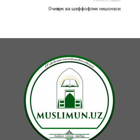
Кейинги саҳифа
Очиқлик ва шаффофлик нишонаси