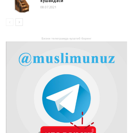
кушандаси
08.07.2021
Бизни телеграмда кузатиб боринг