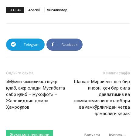
TEGLAR
Асосий
Янгиликлар
Telegram
Facebook
Олдинги саҳифа
Кейинги саҳифа
«Мўмин яхшиликка шукр
Шавкат Мирзиёев: ҳеч бир
қилиб, ажр олади. Мусибатга
инсон, ҳеч бир оила
сабр қилиб – мукофот» –
давлатимиз ва
Жалолиддин домла
жамиятимизнинг эътибори
Ҳамроқулов
ва ғамхўрлигидан четда
қолмаслиги керак
Жума маърузалари
Барчаси
Кўпроқ