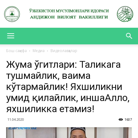
АНДИЖОН
Бош саҳифа
Медиа
Видеолавҳалар
Жума ўгитлари: Таҳликага
ВИЛОЯТ
тушмайлик, ваҳима
кўтармайлик! Яхшиликни
ВАКИЛЛИГИ
умид қилайлик, иншаАллоҳ,
яхшиликка етамиз!
11.04.2020
1607