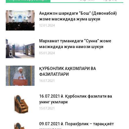
Андижон шаҳридаги “Бош” (Девонабой)
жоме масжидида жума шукуҳи
12.01.2024
Мархамат туманидаги “Сунна” жоме
масжидида жума намози шукуҳи
05.01.2024
ҚУРБОНЛИК АҲКОМЛАРИ ВА
ФАЗИЛАТЛАРИ
16.07.2021
16.07.2021 й. Қурбонлик фазилати ва
унинг ҳукмлари
15.07.2021
09.07.2021 й. Порахўрлик – тараққиёт