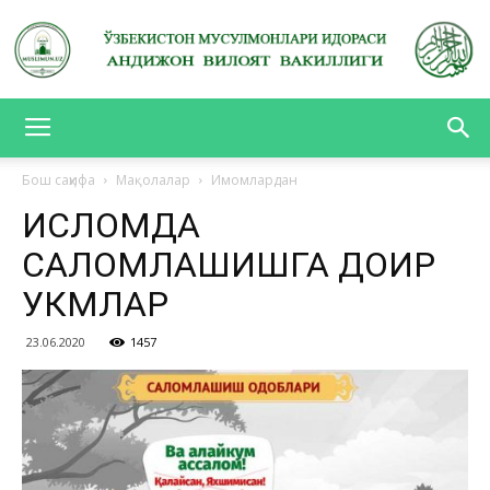
АНДИЖОН
Бош саҳифа
Мақолалар
Имомлардан
ИСЛОМДА
ВИЛОЯТ
САЛОМЛАШИШГА ДОИР
ҲУКМЛАР
ВАКИЛЛИГИ
23.06.2020
1457