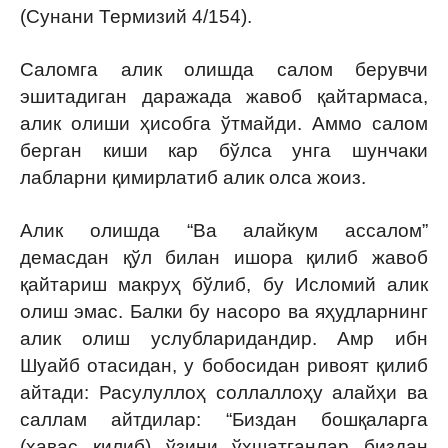
(Сунани Термизий 4/154).
Саломга алик олишда салом берувчи
эшитадиган даражада жавоб қайтармаса,
алик олиши ҳисобга ўтмайди. Аммо салом
берган киши кар бўлса унга шунчаки
лабларни қимирлатиб алик олса жоиз.
Алик олишда “Ва алайкум ассалом”
демасдан қўл билан ишора қилиб жавоб
қайтариш макруҳ бўлиб, бу Исломий алик
олиш эмас. Балки бу насоро ва яҳудларнинг
алик олиш услубларидандир. Амр ибн
Шуайб отасидан, у бобосидан ривоят қилиб
айтади: Расулуллоҳ соллаллоҳу алайҳи ва
саллам айтдилар: “Биздан бошқаларга
(ҳавас қилиб) ўзини ўхшатганлар биздан