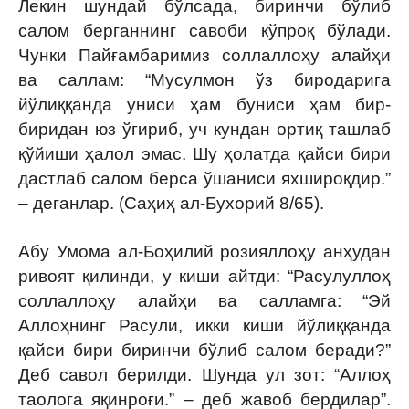
Лекин шундай бўлсада, биринчи бўлиб
салом берганнинг савоби кўпроқ бўлади.
Чунки Пайғамбаримиз соллаллоҳу алайҳи
ва саллам: “Мусулмон ўз биродарига
йўлиққанда униси ҳам буниси ҳам бир-
биридан юз ўгириб, уч кундан ортиқ ташлаб
қўйиши ҳалол эмас. Шу ҳолатда қайси бири
дастлаб салом берса ўшаниси яхшироқдир.”
– деганлар. (Саҳиҳ ал-Бухорий 8/65).
Абу Умома ал-Боҳилий розияллоҳу анҳудан
ривоят қилинди, у киши айтди: “Расулуллоҳ
соллаллоҳу алайҳи ва салламга: “Эй
Аллоҳнинг Расули, икки киши йўлиққанда
қайси бири биринчи бўлиб салом беради?”
Деб савол берилди. Шунда ул зот: “Аллоҳ
таолога яқинроғи.” – деб жавоб бердилар”.