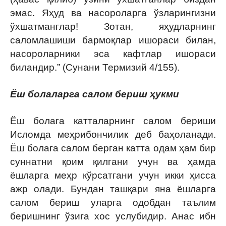
эмас. Яҳуд ва насороларга ўзларингизни
ўхшатманглар! Зотан, яҳудларнинг
саломлашиши бармоқлар ишораси билан,
насороларники эса кафтлар ишораси
биландир.” (Сунани Термизий 4/155).
Ёш болаларга салом бериш ҳукми
Ёш болага катталарнинг салом бериши
Исломда меҳрибончилик деб баҳоланади.
Ёш болага салом берган катта одам ҳам бир
суннатни қоим қилгани учун ва ҳамда
ёшларга меҳр кўрсатгани учун икки ҳисса
ажр олади. Бундан ташқари яна ёшларга
салом бериш уларга одобдан таълим
беришнинг ўзига хос услубидир. Анас ибн