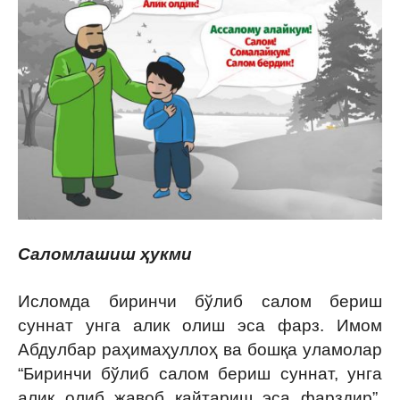
Саломлашиш ҳукми
Исломда биринчи бўлиб салом бериш
суннат унга алик олиш эса фарз. Имом
Абдулбар раҳимаҳуллоҳ ва бошқа уламолар
“Биринчи бўлиб салом бериш суннат, унга
алик олиб жавоб қайтариш эса фарздир”,