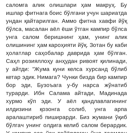
саломга алик олишлари ҳам макруҳ. Бу
ишлар фитнага боис бўлгани учун шариатда
ундан қайтарилган. Аммо фитна хавфи йўқ
бўлса, масалан аёл ёши ўтган кампир бўлса
унга салом беришнинг ҳам, унинг алик
олишининг ҳам кароҳияти йўқ. Зотан бу каби
ҳолатлар саҳобалар даврида ҳам бўлган.
Саҳл розияллоҳу анҳудан ривоят қилинади,
у айтди: “Жума куни келса хурсанд бўлиб
кетар эдик. Нимага? Чунки бизда бир кампир
бор эди, Бузоъага у-бу нарса жўнатиб
турарди. Ибн Салама айтади, Мадинада
хурмо кўп эди. У аёл қандлавлагининг
илдизини қозонга солиб, унга арпа
аралаштириб пиширарди. Биз жумани ўқиб
бўлгач унинг олдига келиб салом берардик.