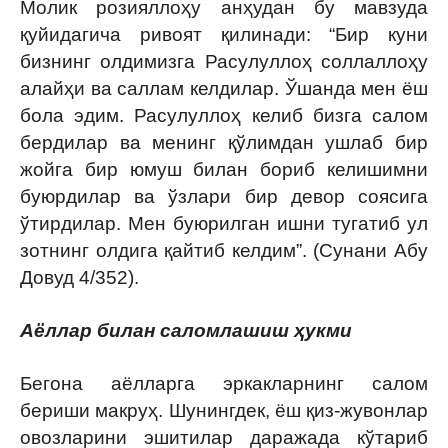
Молик розияллоҳу анҳудан бу мавзуда
қуйидагича ривоят қилинади: “Бир куни
бизнинг олдимизга Расулуллоҳ соллаллоҳу
алайҳи ва саллам келдилар. Ўшанда мен ёш
бола эдим. Расулуллоҳ келиб бизга салом
бердилар ва менинг қўлимдан ушлаб бир
жойга бир юмуш билан бориб келишимни
буюрдилар ва ўзлари бир девор соясига
ўтирдилар. Мен буюрилган ишни тугатиб ул
зотнинг олдига қайтиб келдим”. (Сунани Абу
Довуд 4/352).
Аёллар билан саломлашиш ҳукми
Бегона аёлларга эркакларнинг салом
бериши макруҳ. Шунингдек, ёш қиз-жувонлар
овозларини эшитилар даражада кўтариб