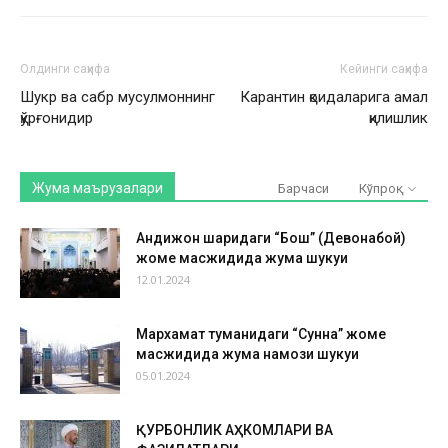
Олдинги саҳифа
Кейинги саҳифа
Шукр ва сабр мусулмоннинг
Карантин қоидаларига амал
қўрғонидир
қилишлик
Жума маърузалари
Барчаси
Кўпроқ
Андижон шаҳридаги “Бош” (Девонабой)
жоме масжидида жума шукуҳи
12.01.2024
Мархамат туманидаги “Сунна” жоме
масжидида жума намози шукуҳи
05.01.2024
ҚУРБОНЛИК АҲКОМЛАРИ ВА