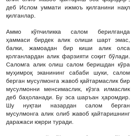
деб Ислом уммати ижмоъ қилганини нақл
қилганлар.
Аммо кўпчиликка салом берилганда
ҳаммаси бирдек алик олиши шарт эмас,
балки, жамоадан бир киши алик олса
қолганлардан алик фарзияти соқит бўлади.
Саломга алик олиш салом беришдан кўра
муҳимроқ эканининг сабаби шуки, салом
берган мусулмонга жавоб қайтармаслик бир
мусулмонни менсимаслик, кўзга илмаслик
деб баҳоланади. Бу эса шаръан ҳаромдир.
Шу нуқтаи назардан салом берган
мусулмонга алик олиб жавоб қайтаришнинг
даражаси юқори туради.