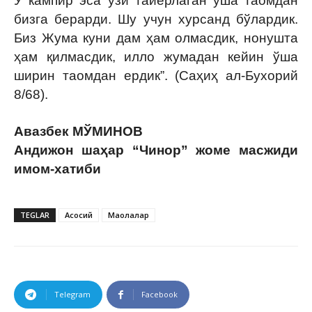
У кампир эса ўзи тайёрлаган ўша таомдан
бизга берарди. Шу учун хурсанд бўлардик.
Биз Жума куни дам ҳам олмасдик, нонушта
ҳам қилмасдик, илло жумадан кейин ўша
ширин таомдан ердик”. (Саҳиҳ ал-Бухорий
8/68).
Авазбек МЎМИНОВ
Андижон шаҳар “Чинор” жоме масжиди
имом-хатиби
TEGLAR
Асосий
Мақолалар
Telegram
Facebook